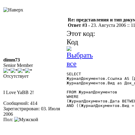
Re: представления и тип доку
Ответ #3 -
23. Августа 2006 :: 1
Этот код:
Код
dimm73
Senior Member
SELECT

Отсутствует
ЖурналДокументов.Ссылка AS [Д
ЖурналДокументов.Вид as Док_в
I Love YaBB 2!
FROM ЖурналДокументов

WHERE

(ЖурналДокументов.Дата BETWE
Сообщений: 414
AND ((ЖурналДокументов.Вид =
Зарегистрирован: 03. Июля
2006
Пол: