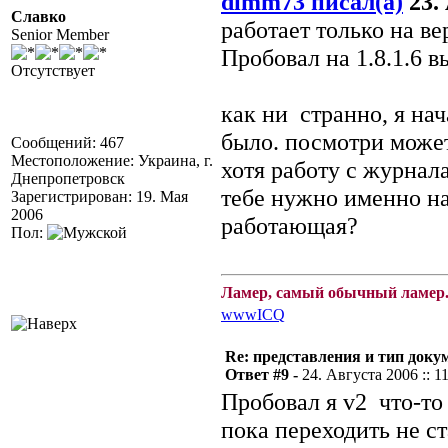
dimm73 писал(а)
23. 
Славко
работает только на в
Senior Member
Пробовал на 1.8.1.6 в
Отсутствует
как ни странно, я нач
было. посмотри может
Сообщений: 467
Местоположение: Украина, г.
хотя работу с журнала
Днепропетровск
тебе нужно именно на 
Зарегистрирован: 19. Мая
2006
работающая?
Пол:
Ламер, самый обычный ламер.
www
ICQ
Re: представления и тип доку
Ответ #9 -
24. Августа 2006 :: 1
Пробовал я v2 что-то
пока переходить не ста