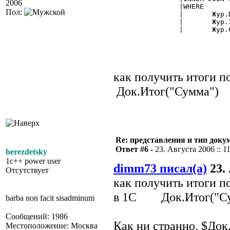
2006
		|WHERE

Пол:
		|	Жур.Date_Time_IDDoc BETWEEN :ДатаНачала AND :ДатаКонца~ AND

		|	Жур.IDDocDef = $ВидДокумента.РасходнаяНакладная AND

		|	Жур.Closed & 1 = 1";

как получить итоги 
Док.Итог("Сумма")
Re: представления и тип доку
Ответ #6 -
23. Августа 2006 :: 1
berezdetsky
1c++ power user
dimm73 писал(а)
23. 
Отсутствует
как получить итоги п
в 1С Док.Итог("Су
barba non facit sisadminum
Сообщений: 1986
Как ни странно, $До
Местоположение: Москва