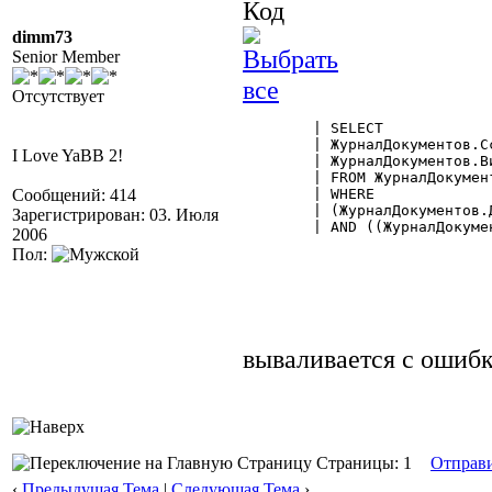
Код
dimm73
Senior Member
Отсутствует
	| SELECT

	| ЖурналДокументов.Ссылка AS [Док$Документ],

I Love YaBB 2!
	| ЖурналДокументов.Вид

	| FROM ЖурналДокументов

Сообщений: 414
	| WHERE

	| (ЖурналДокументов.Дата BETWEEN '20060801' AND '20060831')

Зарегистрирован: 03. Июля
	| AND ((ЖурналДокументов.Вид = $ВидДокумента.РасходнаяНакладная))";

2006
Пол:
вываливается с ошибк
Страницы: 1
Отправ
‹
Предыдущая Тема
|
Следующая Тема
›