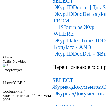
SELECT
| Жур.IDDoc as [Док 
| Жур.IDDocDef as До
|FROM
| _1SJourn as Жур
|WHERE
| Жур.Date_Time_ID
:КонДата~ AND
| Жур.IDDocDef = $В
kloun
YaBB Newbies
Переписываю его с пр
Отсутствует
SELECT
I Love YaBB 2!
ЖурналДокументов.С
Сообщений: 4
, ЖурналДокументов
Зарегистрирован: 11. Августа
2006