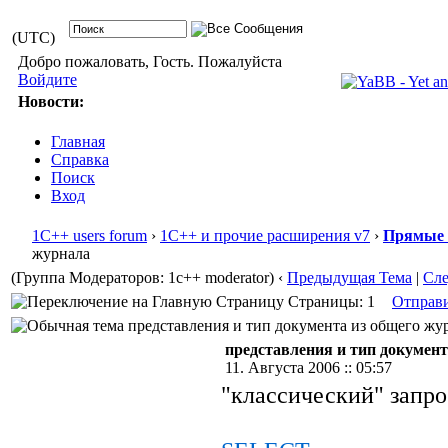
(UTC)
Добро пожаловать, Гость. Пожалуйста
Войдите
Новости:
Главная
Справка
Поиск
Вход
1С++ users forum
›
1С++ и прочие расширения v7
›
Прямые 
журнала
(Группа Модераторов: 1c++ moderator)
‹
Предыдущая Тема
|
Сл
Страницы: 1
Отправ
представления и тип документа из общего жур
представления и тип документ
11. Августа 2006 :: 05:57
"классический" запро