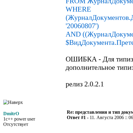
FROM ЖурналДокуме
WHERE
(ЖурналДокументов.
'20060807')
AND ((ЖурналДокуме
$ВидДокумента.Прете
ОШИБКА - Для типиза
дополнительное типи
релиз 2.0.2.1
Re: представления и тип доку
DmitrO
Ответ #1 -
11. Августа 2006 :: 0
1c++ power user
Отсутствует