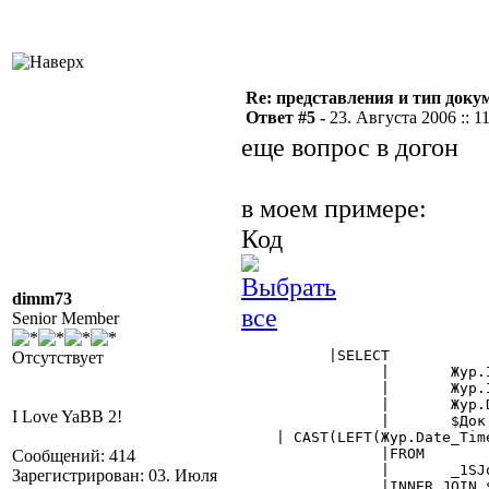
Re: представления и тип доку
Ответ #5 -
23. Августа 2006 :: 1
еще вопрос в догон
в моем примере:
Код
dimm73
Senior Member
	  |SELECT

Отсутствует
		|	Жур.IDDoc as Док,

		|	Жур.IDDocDef as Док_вид,

		|	Жур.DocNo as НомерДок,

I Love YaBB 2!
		|	$Док.Клиент as Контрагент,

    | CAST(LEFT(Жур.Date_Tim
		|FROM

Сообщений: 414
		|	_1SJourn Жур

Зарегистрирован: 03. Июля
		|INNER JOIN $Документ.РасходнаяНакладная as Док ON Док.IDDoc = Жур.IDDoc
