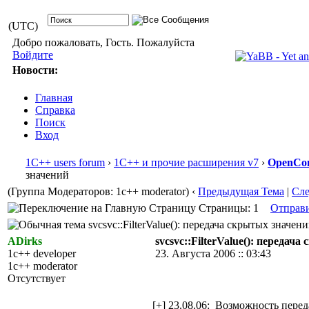
(UTC)
Добро пожаловать, Гость. Пожалуйста
Войдите
Новости:
Главная
Справка
Поиск
Вход
1С++ users forum
›
1С++ и прочие расширения v7
›
OpenCon
значений
(Группа Модераторов: 1c++ moderator)
‹
Предыдущая Тема
|
Сл
Страницы: 1
Отправ
svcsvc::FilterValue(): передача скрытых значен
ADirks
svcsvc::FilterValue(): передач
1c++ developer
23. Августа 2006 :: 03:43
1c++ moderator
Отсутствует
[+] 23.08.06: Возможность перед