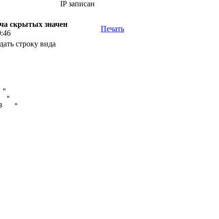
IP записан
едача скрытых значен
Печать
0:46
едать строку вида
"

 "

   " 
