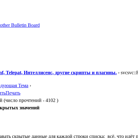
f, Telepat, Интеллисенс, другие скрипты и плагины.
› svcsvc::
едующая Тема
›
ить
Печать
ий (число прочтений - 4102 )
а скрытых значений
авать скрытые данные для каждой строки списка: всё, что идёт по