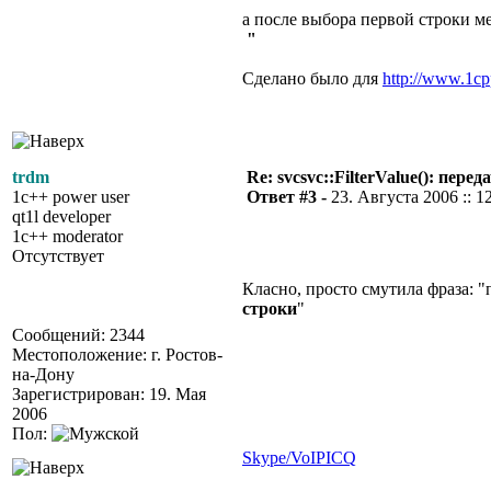
а после выбора первой строки м
"
Сделано было для
http://www.1c
trdm
Re: svcsvc::FilterValue(): пер
1c++ power user
Ответ #3 -
23. Августа 2006 :: 1
qt1l developer
1c++ moderator
Отсутствует
Класно, просто смутила фраза: "
строки
"
Сообщений: 2344
Местоположение: г. Ростов-
на-Дону
Зарегистрирован: 19. Мая
2006
Пол:
Skype/VoIP
ICQ