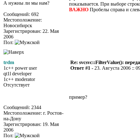
А нужны ли мы нам?
показывается. При выборе строк
ВАЖНО
Пробелы справа и слева
Сообщений: 692
Местоположение:
Новосибирск
Зарегистрирован: 22. Мая
2006
Пол:
trdm
Re: svcsvc::FilterValue(): пер
1c++ power user
Ответ #1 -
23. Августа 2006 :: 0
qt1l developer
1c++ moderator
Отсутствует
пример?
Сообщений: 2344
Местоположение: г. Ростов-
на-Дону
Зарегистрирован: 19. Мая
2006
Пол: