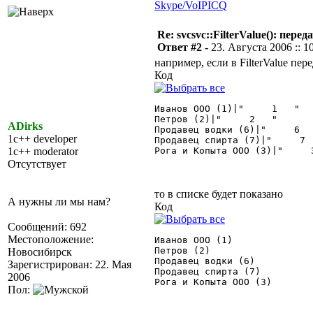
Skype/VoIP
ICQ
Re: svcsvc::FilterValue(): пер
Ответ #2 -
23. Августа 2006 :: 1
например, если в FilterValue пер
Код
Иванов ООО (1)|"     1   "

Петров (2)|"     2   "

ADirks
Продавец водки (6)|"     6   
1c++ developer
Продавец спирта (7)|"     7  
1c++ moderator
Рога и Копыта ООО (3)|"     3
Отсутствует
то в списке будет показано
А нужны ли мы нам?
Код
Сообщений: 692
Местоположение:
Иванов ООО (1)

Петров (2)

Новосибирск
Продавец водки (6)

Зарегистрирован: 22. Мая
Продавец спирта (7)

2006
Рога и Копыта ООО (3) 

Пол: