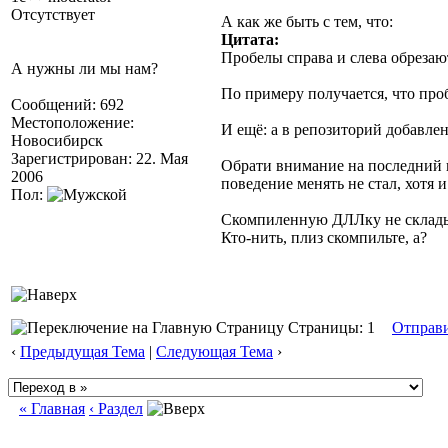
Отсутствует
А как же быть с тем, что:
Цитата:
Пробелы справа и слева обрезаю
А нужны ли мы нам?
По примеру получается, что проб
Сообщений: 692
Местоположение:
И ещё: а в репозиторий добавле
Новосибирск
Зарегистрирован: 22. Мая
Обрати внимание на последний в 
2006
поведение менять не стал, хотя 
Пол:
Скомпиленную ДЛЛку не складыв
Кто-нить, плиз скомпильте, а?
Страницы: 1
Отправ
‹
Предыдущая Тема
|
Следующая Тема
›
« Главная
‹ Раздел