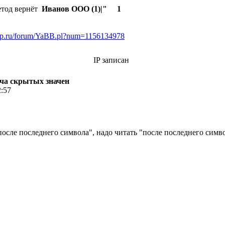
етод вернёт
Иванов ООО (1)|" 1
pp.ru/forum/YaBB.pl?num=1156134978
IP записан
едача скрытых значен
2:57
после последнего символа", надо читать "после последнего симв