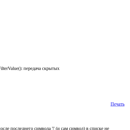
FilterValue(): передача скрытых
Печать
сле последнего символа '|' (и сам символ) в списке не