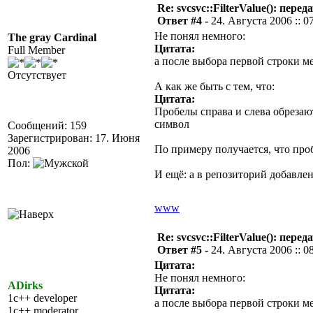
Re: svcsvc::FilterValue(): пер
Ответ #4 -
24. Августа 2006 :: 0
Не понял немного:
The gray Cardinal
Цитата:
Full Member
а после выбора первой строки 
Отсутствует
А как же быть с тем, что:
Цитата:
Пробелы справа и слева обрезаю
символ
Сообщений: 159
Зарегистрирован: 17. Июня
По примеру получается, что проб
2006
Пол:
И ещё: а в репозиторий добавле
www
Re: svcsvc::FilterValue(): пер
Ответ #5 -
24. Августа 2006 :: 0
Цитата:
Не понял немного:
ADirks
Цитата:
1c++ developer
а после выбора первой строки 
1c++ moderator