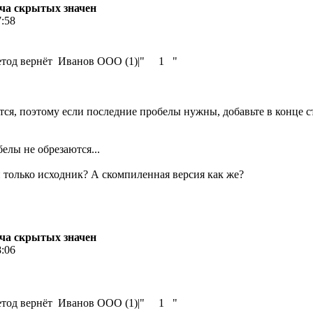
едача скрытых значен
7:58
метод вернёт Иванов ООО (1)|" 1 "
тся, поэтому если последние пробелы нужны, добавьте в конце с
елы не обрезаются...
н только исходник? А скомпиленная версия как же?
едача скрытых значен
8:06
метод вернёт Иванов ООО (1)|" 1 "