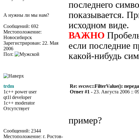
последнего символ
показывается. Пр
А нужны ли мы нам?
исходном виде.
Сообщений: 692
Местоположение:
ВАЖНО
Пробелы
Новосибирск
Зарегистрирован: 22. Мая
если последние п
2006
какой-нибудь си
Пол:
trdm
Re: svcsvc::FilterValue(): пер
1c++ power user
Ответ #1 -
23. Августа 2006 :: 0
qt1l developer
1c++ moderator
Отсутствует
пример?
Сообщений: 2344
Местоположение: г. Ростов-