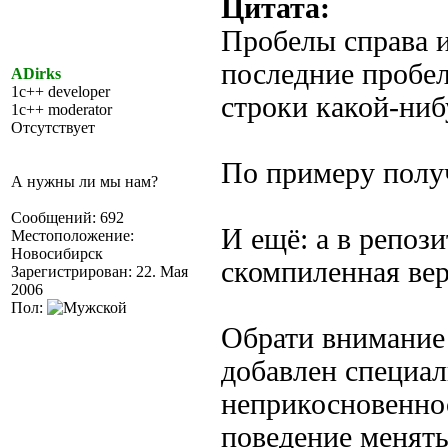
Цитата:
Пробелы справа и
последние пробел
ADirks
1c++ developer
строки какой-ниб
1c++ moderator
Отсутствует
По примеру получ
А нужны ли мы нам?
Сообщений: 692
И ещё: а в репоз
Местоположение:
Новосибирск
скомпиленная вер
Зарегистрирован: 22. Мая
2006
Пол:
Обрати внимание н
добавлен специал
неприкосновеннос
поведение менять