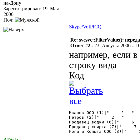
на-Дону
Зарегистрирован: 19. Мая
2006
Пол:
Skype/VoIP
ICQ
Re: svcsvc::FilterValue(): пер
Ответ #2 -
23. Августа 2006 :: 1
например, если в 
строку вида
Код
Иванов ООО (1)|"     1   "

Петров (2)|"     2   "

Продавец водки (6)|"     6   
Продавец спирта (7)|"     7  
Рога и Копыта ООО (3)|"     3
ADirks