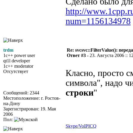
Сделано было дл
http://www.1cpp.r
num=1156134978
trdm
Re: svcsvc::FilterValue(): пер
1c++ power user
Ответ #3 -
23. Августа 2006 :: 1
qt1l developer
1c++ moderator
Класно, просто с
Отсутствует
символа", надо ч
строки
"
Сообщений: 2344
Местоположение: г. Ростов-
на-Дону
Зарегистрирован: 19. Мая
2006
Пол:
Skype/VoIP
ICQ