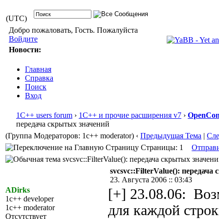
(UTC)
Добро пожаловать, Гость. Пожалуйста
Войдите
Новости:
Главная
Справка
Поиск
Вход
1С++ users forum
›
1С++ и прочие расширения v7
›
OpenConf
передача скрытых значений
(Группа Модераторов: 1c++ moderator)
‹
Предыдущая Тема
|
Сл
Страницы: 1
Отправ
svcsvc::FilterValue(): передача скрытых значен
svcsvc::FilterValue(): передач
23. Августа 2006 :: 03:43
ADirks
[+] 23.08.06: Во
1c++ developer
для каждой строк
1c++ moderator
Отсутствует