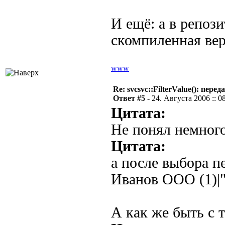
И ещё: а в репоз
скомпиленная вер
www
Re: svcsvc::FilterValue(): пер
Ответ #5 -
24. Августа 2006 :: 0
Цитата:
Не понял немного
Цитата:
а после выбора п
Иванов ООО (1)
А как же быть с т