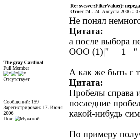
Re: svcsvc::FilterValue(): пер
Ответ #4 -
24. Августа 2006 :: 0
Не понял немного
Цитата:
а после выбора п
ООО (1)|" 1 "
The gray Cardinal
Full Member
А как же быть с т
Отсутствует
Цитата:
Пробелы справа и
последние пробел
Сообщений: 159
Зарегистрирован: 17. Июня
какой-нибудь си
2006
Пол:
По примеру получ