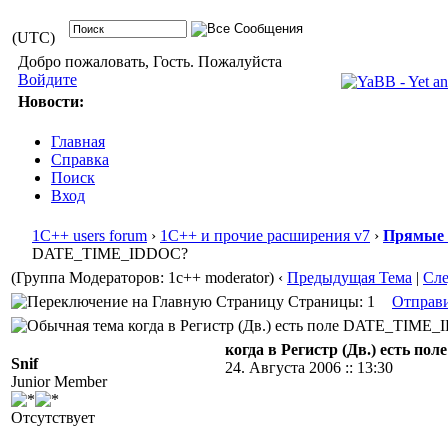
(UTC)
Добро пожаловать, Гость. Пожалуйста
Войдите
Новости:
Главная
Справка
Поиск
Вход
1С++ users forum
›
1С++ и прочие расширения v7
›
Прямые 
DATE_TIME_IDDOC?
(Группа Модераторов: 1c++ moderator)
‹
Предыдущая Тема
|
Сл
Страницы: 1
Отправ
когда в Регистр (Дв.) есть поле DATE_TIME_I
когда в Регистр (Дв.) есть 
Snif
24. Августа 2006 :: 13:30
Junior Member
Отсутствует