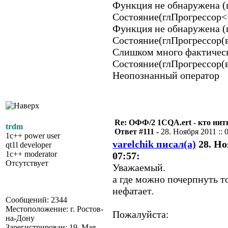
Функция не обнаружена 
Состояние(глПрогрессор<
Функция не обнаружена (
Состояние(глПрогрессор(
Слишком много фактичес
Состояние(глПрогрессор(
Неопознанный оператор
Re: ОФФ/2 1CQA.ert - кто нит
trdm
Ответ #111 -
28. Ноября 2011 :: 
1c++ power user
varelchik писал(а)
28. Но
qt1l developer
1c++ moderator
07:57:
Отсутствует
Уважаемый.
а где можно почерпнуть т
нефатает.
Сообщений: 2344
Местоположение: г. Ростов-
Пожалуйста:
на-Дону
Зарегистрирован: 19. Мая