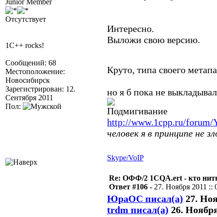
Junior Member
Отсутствует
Интересно.
Выложи свою версию.
1C++ rocks!
Сообщений: 68
Круто, типа своего метап
Местоположение:
Новосибирск
Зарегистрирован: 12.
но я б пока не выкладывал
Сентября 2011
Пол:
http://www.1cpp.ru/forum
человек я в принципе не з
Skype/VoIP
Re: ОФФ/2 1CQA.ert - кто нит
Ответ #106 -
27. Ноября 2011 :: 
ЮраОС писал(а)
27. Ноя
trdm писал(а)
26. Ноября 