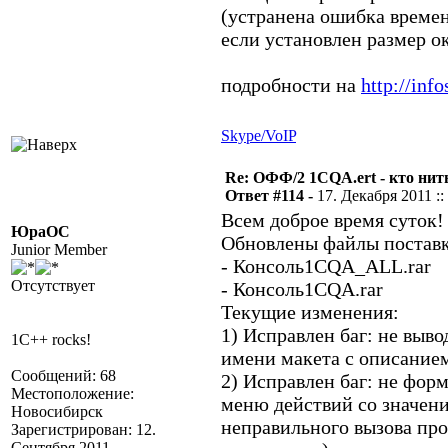
(устранена ошибка време
если установлен размер ок
подробности на
http://inf
Skype/VoIP
Re: ОФФ/2 1CQA.ert - кто нит
Ответ #114 -
17. Декабря 2011 ::
Всем доброе время суток!
ЮраОС
Обновлены файлы постав
Junior Member
- Консоль1CQA_ALL.rar
Отсутствует
- Консоль1CQA.rar
Текущие изменения:
1) Исправлен баг: не выв
1C++ rocks!
имени макета с описанием
Сообщений: 68
2) Исправлен баг: не фор
Местоположение:
меню действий со значени
Новосибирск
неправильного вызова пр
Зарегистрирован: 12.
Сентября 2011