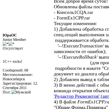
Всем доброе время суток!
Обновлены файлы постав
- Консоль1CQA.rar
- FormEx1CPP.rar
Текущие изменения:
1) Добавлена обработка с
спец.опций выполнения за
ЮраОС
Junior Member
поддерживается обработк
'--!ExecuteTransaction'
вы
Отсутствует
зависимости от ошибок);
'--!ExecuteRollback'
выпо
1C++ rocks!
(для просмотра "резу
подробности в макете "С
Сообщений: 68
документ из диалога обра
Местоположение:
2) Добавлен вывод в табл
Новосибирск
Зарегистрирован: 12.
3) В меню действий с об
Сентября 2011
команда открытия объекта
Пол:
'Редактор Реквизитов' (а
4) В файле
FormEx1CPP.ra
"Общие.Форма.Привязка"