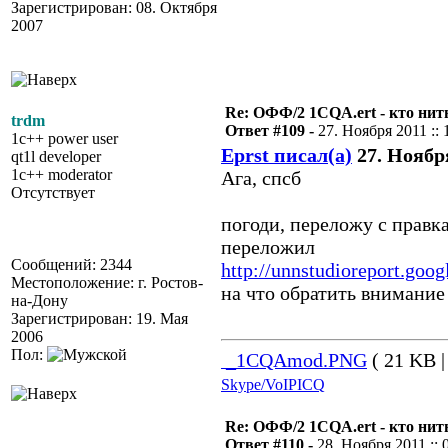
Зарегистрирован: 08. Октября
2007
Re: ОФФ/2 1CQA.ert - кто нит
trdm
Ответ #109 -
27. Ноября 2011 :: 
1c++ power user
Eprst писал(а)
27. Ноября
qt1l developer
1c++ moderator
Ага, спсб
Отсутствует
погоди, переложу с правк
переложил
Сообщений: 2344
http://unnstudioreport.goo
Местоположение: г. Ростов-
на что обратить внимание
на-Дону
Зарегистрирован: 19. Мая
2006
Пол:
_1CQAmod.PNG
( 21 KB |
Skype/VoIP
ICQ
Re: ОФФ/2 1CQA.ert - кто нит
Ответ #110 -
28. Ноября 2011 :: 