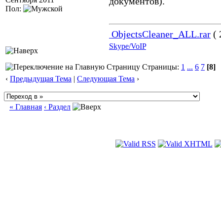
документов).
Пол:
ObjectsCleaner_ALL.rar
( 
Skype/VoIP
Страницы:
1
...
6
7
[8]
‹
Предыдущая Тема
|
Следующая Тема
›
« Главная
‹ Раздел