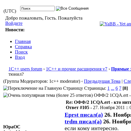
(UTC)
Добро пожаловать, Гость. Пожалуйста
Войдите
Новости:
Главная
Справка
Поиск
Вход
1С++ users forum
›
1С++ и прочие расширения v7
›
Прямые 
тюнил?
(Группа Модераторов: 1c++ moderator)
‹
Предыдущая Тема
|
Сл
Страницы:
1
...
6
7
[8]
ОФФ/2 1CQA.ert - 
Re: ОФФ/2 1CQA.ert - кто нит
Ответ #105 -
27. Ноября 2011 :: 
Eprst писал(а)
26. Ноября
trdm писал(а)
26. Ноября 
ЮраОС
если кому интересно.