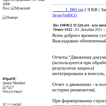
2006
Пол:
_____1_001.txt
( 9 KB | За
Skype/VoIP
ICQ
Re: ОФФ/2 1CQA.ert - кто нит
Ответ #112 -
03. Декабря 2011 ::
Всем доброго времени сут
Выкладываю обновленный
Отчеты "Движения докуме
(используются при обрабо
результатов запроса)
интегрированы в консоль,
ЮраОС
Junior Member
Отчет о движениях - в по
истории реквизитов).
Отсутствует
При формировании структ
1C++ rocks!