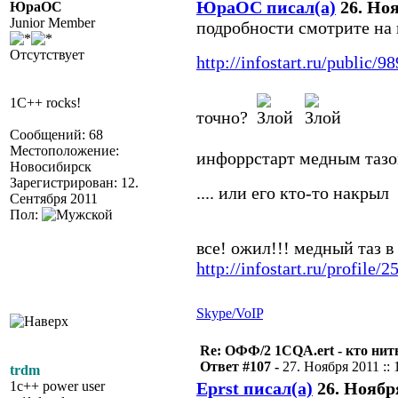
ЮраОС писал(а)
26. Ноя
ЮраОС
Junior Member
подробности смотрите на 
Отсутствует
http://infostart.ru/public/9
1C++ rocks!
точно?
Сообщений: 68
Местоположение:
инфоррстарт медным тазом
Новосибирск
Зарегистрирован: 12.
.... или его кто-то накрыл
Сентября 2011
Пол:
все! ожил!!! медный таз 
http://infostart.ru/profile/
Skype/VoIP
Re: ОФФ/2 1CQA.ert - кто нит
Ответ #107 -
27. Ноября 2011 :: 
trdm
1c++ power user
Eprst писал(а)
26. Ноября