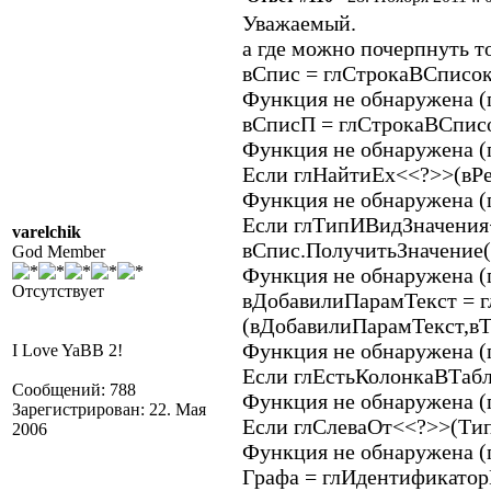
Уважаемый.
а где можно почерпнуть то
вСпис = глСтрокаВСписок
Функция не обнаружена 
вСписП = глСтрокаВСписо
Функция не обнаружена 
Если глНайтиEx<<?>>(вРе
Функция не обнаружена (
Если глТипИВидЗначения
varelchik
вСпис.ПолучитьЗначение(
God Member
Функция не обнаружена 
Отсутствует
вДобавилиПарамТекст = 
(вДобавилиПарамТекст,вТ
Функция не обнаружена (
I Love YaBB 2!
Если глЕстьКолонкаВТабл
Сообщений: 788
Функция не обнаружена 
Зарегистрирован: 22. Мая
Если глСлеваОт<<?>>(Тип,
2006
Функция не обнаружена (
Графа = глИдентификато