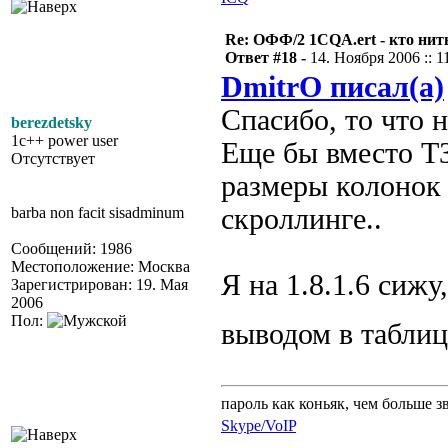
Re: ОФФ/2 1CQA.ert - кто нит
Ответ #18 -
14. Ноября 2006 :: 1
DmitrO писал(а)
Спасибо, то что н
berezdetsky
1c++ power user
Еще бы вместо ТЗ
Отсутствует
размеры колонок
скроллинге..
barba non facit sisadminum
Сообщений: 1986
Местоположение: Москва
Я на 1.8.1.6 сижу
Зарегистрирован: 19. Мая
2006
Пол:
выводом в таблиц
пароль как коньяк, чем больше з
Skype/VoIP