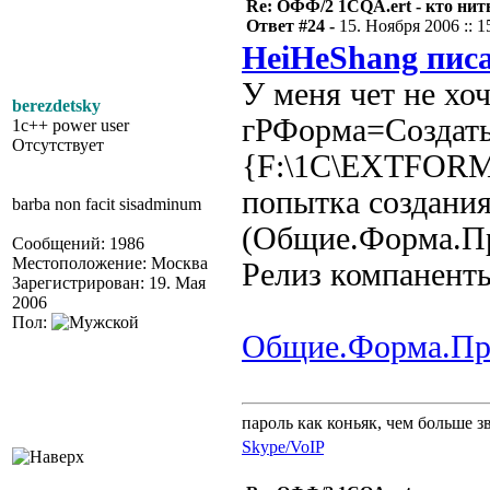
Re: ОФФ/2 1CQA.ert - кто нит
Ответ #24 -
15. Ноября 2006 :: 1
HeiHeShang писа
У меня чет не хоч
berezdetsky
гРФорма=Создать
1c++ power user
Отсутствует
{F:\1С\EXTFORM
попытка создания
barba non facit sisadminum
(Общие.Форма.Пр
Сообщений: 1986
Местоположение: Москва
Релиз компаненты
Зарегистрирован: 19. Мая
2006
Пол:
Общие.Форма.Пр
пароль как коньяк, чем больше з
Skype/VoIP