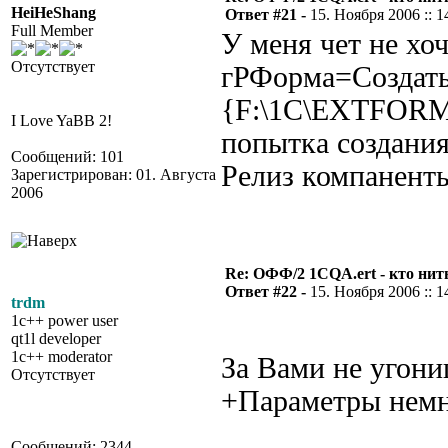
HeiHeShang
Ответ #21 -
15. Ноября 2006 :: 1
Full Member
У меня чет не хоч
Отсутствует
гРФорма=Создать
{F:\1С\EXTFORM
I Love YaBB 2!
попытка создани
Сообщений: 101
Релиз компаненты
Зарегистрирован: 01. Августа
2006
Re: ОФФ/2 1CQA.ert - кто нит
Ответ #22 -
15. Ноября 2006 :: 1
trdm
1c++ power user
qt1l developer
1c++ moderator
За Вами не угониш
Отсутствует
+Параметры немно
Сообщений: 2344