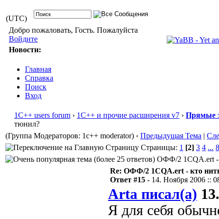
(UTC)
Добро пожаловать, Гость. Пожалуйста
Войдите
Новости:
Главная
Справка
Поиск
Вход
1С++ users forum
›
1С++ и прочие расширения v7
›
Прямые 
тюнил?
(Группа Модераторов: 1c++ moderator)
‹
Предыдущая Тема
|
Сл
Страницы:
1
[2]
3
4
...
ОФФ/2 1CQA.ert - 
Re: ОФФ/2 1CQA.ert - кто нит
Ответ #15 -
14. Ноября 2006 :: 0
Arta писал(а)
13.
Я для себя обычн