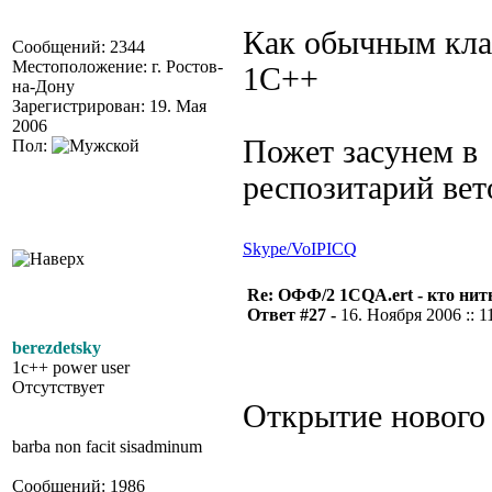
Как обычным кла
Сообщений: 2344
Местоположение: г. Ростов-
1С++
на-Дону
Зарегистрирован: 19. Мая
2006
Пожет засунем в
Пол:
респозитарий вет
Skype/VoIP
ICQ
Re: ОФФ/2 1CQA.ert - кто нит
Ответ #27 -
16. Ноября 2006 :: 1
berezdetsky
1c++ power user
Отсутствует
Открытие нового о
barba non facit sisadminum
Сообщений: 1986