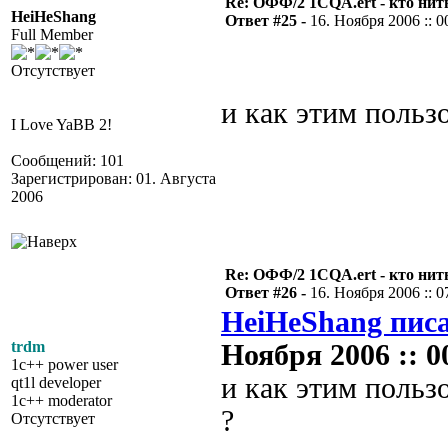
Re: ОФФ/2 1CQA.ert - кто нит
HeiHeShang
Ответ #25 -
16. Ноября 2006 :: 0
Full Member
Отсутствует
и как этим пользо
I Love YaBB 2!
Сообщений: 101
Зарегистрирован: 01. Августа
2006
Re: ОФФ/2 1CQA.ert - кто нит
Ответ #26 -
16. Ноября 2006 :: 0
HeiHeShang писа
trdm
Ноября 2006 :: 0
1c++ power user
и как этим польз
qt1l developer
1c++ moderator
?
Отсутствует