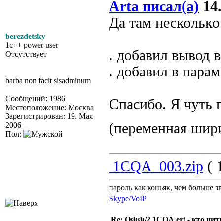
Arta писал(а)
14.
Да там несколько 
berezdetsky
1c++ power user
. добавил вывод 
Отсутствует
. добавил в пара
barba non facit sisadminum
Сообщений: 1986
Спасибо. Я чуть 
Местоположение: Москва
Зарегистрирован: 19. Мая
(переменная шир
2006
Пол:
1CQA_003.zip
( 
пароль как коньяк, чем больше з
Skype/VoIP
Re: ОФФ/2 1CQA.ert - кто нит