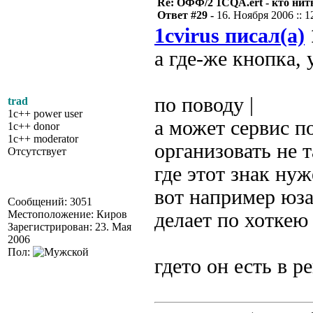
Re: ОФФ/2 1CQA.ert - кто нит
Ответ #29 -
16. Ноября 2006 :: 1
1cvirus писал(а)
а где-же кнопка, 
по поводу |
trad
1c++ power user
а может сервис п
1c++ donor
1c++ moderator
организовать не т
Отсутствует
где этот знак ну
вот например юза
Сообщений: 3051
Местоположение: Киров
делает по хоткею
Зарегистрирован: 23. Мая
2006
Пол:
гдето он есть в 