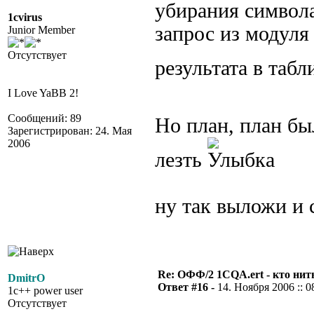
убирания символа
1cvirus
запрос из модуля
Junior Member
Отсутствует
результата в таб
I Love YaBB 2!
Сообщений: 89
Но план, план б
Зарегистрирован: 24. Мая
2006
лезть
ну так выложи и 
Re: ОФФ/2 1CQA.ert - кто нит
DmitrO
Ответ #16 -
14. Ноября 2006 :: 0
1c++ power user
Отсутствует