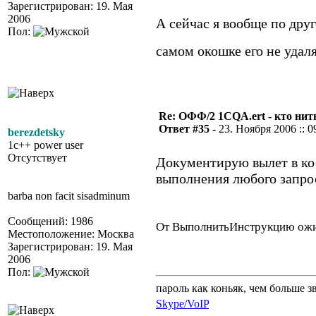
Зарегистрирован: 19. Мая
2006
А сейчас я вообще по друго
Пол:
самом окошке его не уда
Re: ОФФ/2 1CQA.ert - кто нит
Ответ #35 -
23. Ноября 2006 :: 0
berezdetsky
1c++ power user
Отсутствует
Документирую вылет в ко
выполнения любого запрос
barba non facit sisadminum
Сообщений: 1986
От ВыполнитьИнструкцию ожи
Местоположение: Москва
Зарегистрирован: 19. Мая
2006
Пол:
пароль как коньяк, чем больше з
Skype/VoIP