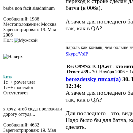
переход к строке сделан д
батча (в 006a).
barba non facit sisadminum
Сообщений: 1986
А зачем для последнего ба
Местоположение: Москва
так, как в QA?
Зарегистрирован: 19. Мая
2006
Пол:
пароль как коньяк, чем больше з
Skype/VoIP
Re: ОФФ/2 1CQA.ert - кто нит
Ответ #39 -
30. Ноября 2006 :: 1
kms
berezdetsky писал(а)
30. 
1c++ power user
12:34:
1c++ moderator
А зачем для последнего ба
Отсутствует
так, как в QA?
я хочу, чтоб сюда проложили
Для последнего - это, вид
дорогу оттуда...
Надо было бы для батча, 
Сообщений: 4632
сделать.
Зарегистрирован: 19. Мая