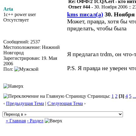
Re: ОФФ/2 1CQA.ert - кто нит
Ответ #44 -
30. Ноября 2006 :: 2
Arta
kms писал(а)
30. Ноября 
1c++ power user
Отсутствует
Может, правда, хотя бы что
приделать, чтобы была
Сообщений: 2537
Местоположение: Нижний
Новгород
Я предлагал trdm, он что
Зарегистрирован: 19. Мая
2006
P.S. Я правда не уверен ч
Пол:
Страницы:
1
2
[3]
4
5
..
‹
Предыдущая Тема
|
Следующая Тема
›
« Главная
‹ Раздел