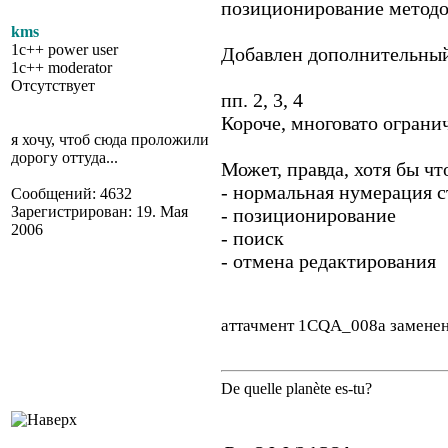
позиционирование методо
kms
1c++ power user
Добавлен дополнительный 
1c++ moderator
Отсутствует
пп. 2, 3, 4
Короче, многовато огранич
я хочу, чтоб сюда проложили
дорогу оттуда...
Может, правда, хотя бы что
- нормальная нумерация с
Сообщений: 4632
Зарегистрирован: 19. Мая
- позиционирование
2006
- поиск
- отмена редактирования
аттачмент 1CQA_008a замене
De quelle planète es-tu?