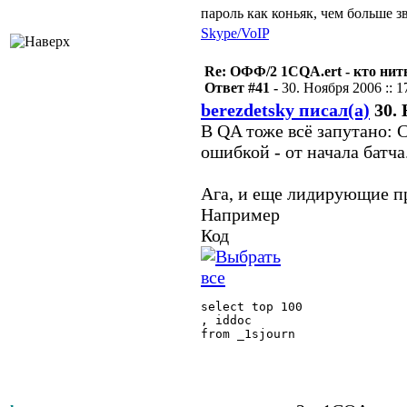
пароль как коньяк, чем больше з
Skype/VoIP
Re: ОФФ/2 1CQA.ert - кто нит
Ответ #41 -
30. Ноября 2006 :: 1
berezdetsky писал(а)
30. 
В QA тоже всё запутано: C
ошибкой - от начала батча
Ага, и еще лидирующие п
Например
Код
select top 100

, iddoc

from _1sjourn
