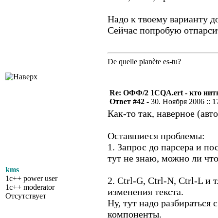
Надо к твоему варианту д
Сейчас попробую отпарси
De quelle planète es-tu?
Re: ОФФ/2 1CQA.ert - кто нит
Ответ #42 -
30. Ноября 2006 :: 1
Как-то так, наверное (авт
Оставшиеся проблемы:
1. Запрос до парсера и по
тут не знаю, можно ли что
kms
1c++ power user
2. Ctrl-G, Ctrl-N, Ctrl-L
1c++ moderator
изменения текста.
Отсутствует
Ну, тут надо разбираться
компоненты.