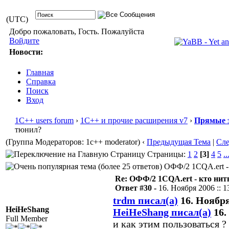
(UTC)
Добро пожаловать, Гость. Пожалуйста
Войдите
Новости:
Главная
Справка
Поиск
Вход
1С++ users forum
›
1С++ и прочие расширения v7
›
Прямые 
тюнил?
(Группа Модераторов: 1c++ moderator)
‹
Предыдущая Тема
|
Сл
Страницы:
1
2
[3]
4
5
..
ОФФ/2 1CQA.ert - 
Re: ОФФ/2 1CQA.ert - кто нит
Ответ #30 -
16. Ноября 2006 :: 1
trdm писал(а)
16. Ноября 
HeiHeShang
HeiHeShang писал(а)
16.
Full Member
и как этим пользоваться ?