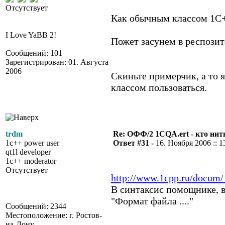
Отсутствует
Как обычным классом 1С
I Love YaBB 2!
Пожет засунем в респозит
Сообщений: 101
Зарегистрирован: 01. Августа
2006
Скиньте примерчик, а то 
классом пользоваться.
trdm
Re: ОФФ/2 1CQA.ert - кто нит
1c++ power user
Ответ #31 -
16. Ноября 2006 :: 1
qt1l developer
1c++ moderator
Отсутствует
http://www.1cpp.ru/docum/
В синтаксис помощнике, в
"Формат файла ...."
Сообщений: 2344
Местоположение: г. Ростов-
на-Дону