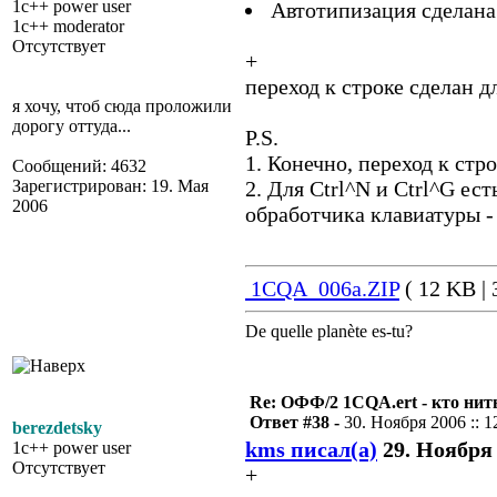
1c++ power user
Автотипизация сделана
1c++ moderator
Отсутствует
+
переход к строке сделан дл
я хочу, чтоб сюда проложили
дорогу оттуда...
P.S.
1. Конечно, переход к стр
Сообщений: 4632
Зарегистрирован: 19. Мая
2. Для Ctrl^N и Ctrl^G ес
2006
обработчика клавиатуры -
1CQA_006a.ZIP
( 12 KB | 
De quelle planète es-tu?
Re: ОФФ/2 1CQA.ert - кто нит
Ответ #38 -
30. Ноября 2006 :: 1
berezdetsky
kms писал(а)
29. Ноября 
1c++ power user
Отсутствует
+