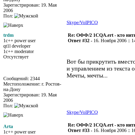
Зарегистрирован: 19. Мая
2006
Пол:
Skype/VoIP
ICQ
trdm
Re: ОФФ/2 1CQA.ert - кто нит
1c++ power user
Ответ #32 -
16. Ноября 2006 :: 1
qt1l developer
1c++ moderator
Отсутствует
Вот бы прикрутить вместо
и управлением из текста о
Мечты, мечты...
Сообщений: 2344
Местоположение: г. Ростов-
на-Дону
Зарегистрирован: 19. Мая
2006
Пол:
Skype/VoIP
ICQ
Re: ОФФ/2 1CQA.ert - кто нит
Arta
Ответ #33 -
16. Ноября 2006 :: 1
1c++ power user