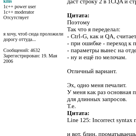
даст строку 2 в 1CQA и ст
kms
1c++ power user
1c++ moderator
Цитата:
Отсутствует
Поэтому
Так что я переделал:
я хочу, чтоб сюда проложили
- Ctrl-G, как и QA, считае
дорогу оттуда...
- при ошибке - переход к 
- параметры вынес на отд
Сообщений: 4632
Зарегистрирован: 19. Мая
- ну и ещё по мелочам.
2006
Отличный вариант.
Эх, одно меня печалит.
У меня как раз основная 
для длинных запросов.
Т.е.
Цитата:
Line 125: Incorrect syntax ne
и вот, блин, проматываеш