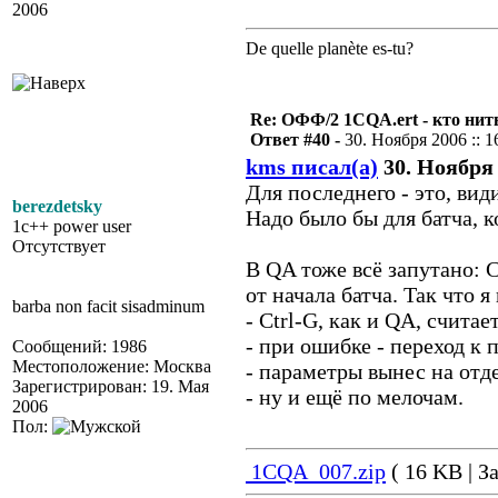
2006
De quelle planète es-tu?
Re: ОФФ/2 1CQA.ert - кто нит
Ответ #40 -
30. Ноября 2006 :: 1
kms писал(а)
30. Ноября 
Для последнего - это, вид
berezdetsky
Надо было бы для батча, к
1c++ power user
Отсутствует
В QA тоже всё запутано: C
от начала батча. Так что я
barba non facit sisadminum
- Ctrl-G, как и QA, считае
- при ошибке - переход к 
Сообщений: 1986
Местоположение: Москва
- параметры вынес на отд
Зарегистрирован: 19. Мая
- ну и ещё по мелочам.
2006
Пол:
1CQA_007.zip
( 16 KB | З