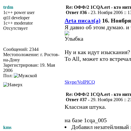
trdm
Re: ОФФ/2 1CQA.ert - кто нит
1c++ power user
Ответ #36 -
23. Ноября 2006 :: 1
qt1l developer
Arta писал(а)
16. Ноября 
1c++ moderator
Я давно об этом думаю. и 
Отсутствует
Сообщений: 2344
Ну и как идут изыскания?
Местоположение: г. Ростов-
To All, может кто встреча
на-Дону
Зарегистрирован: 19. Мая
2006
Пол:
Skype/VoIP
ICQ
Re: ОФФ/2 1CQA.ert - кто нит
Ответ #37 -
29. Ноября 2006 :: 2
Классная штука.
на базе 1cqa_005
Добавил незатейливый п
kms