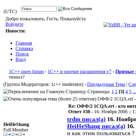
(UTC)
Добро пожаловать, Гость. Пожалуйста
Войдите
Новости:
Главная
Справка
Поиск
Вход
1С++ users forum
›
1С++ и прочие расширения v7
›
Прямые 
тюнил?
(Группа Модераторов: 1c++ moderator)
‹
Предыдущая Тема
|
Сл
Страницы:
1
2
[3]
4
5
..
ОФФ/2 1CQA.ert - 
Re: ОФФ/2 1CQA.ert - кто нит
Ответ #30 -
16. Ноября 2006 :: 1
trdm писал(а)
16. Ноября 
HeiHeShang
HeiHeShang писал(а)
16.
Full Member
и как этим пользоваться ?