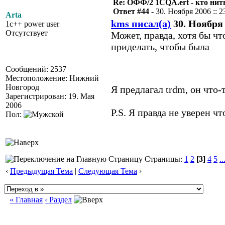
Re: ОФФ/2 1CQA.ert - кто нит
Ответ #44 -
30. Ноября 2006 :: 2
Arta
kms писал(а)
30. Ноября 
1c++ power user
Отсутствует
Может, правда, хотя бы что
приделать, чтобы была
Сообщений: 2537
Местоположение: Нижний
Новгород
Я предлагал trdm, он что
Зарегистрирован: 19. Мая
2006
P.S. Я правда не уверен ч
Пол:
Страницы:
1
2
[3]
4
5
..
‹
Предыдущая Тема
|
Следующая Тема
›
« Главная
‹ Раздел