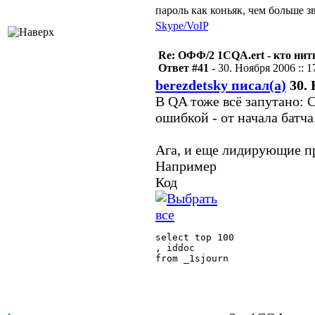
пароль как коньяк, чем больше з
Skype/VoIP
Re: ОФФ/2 1CQA.ert - кто нит
Ответ #41 -
30. Ноября 2006 :: 1
berezdetsky писал(а)
30. 
В QA тоже всё запутано: C
ошибкой - от начала батча
Ага, и еще лидирующие п
Например
Код
select top 100

, iddoc

from _1sjourn
