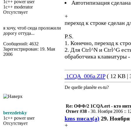
1c++ power user
Автотипизация сделана
1c++ moderator
Отсутствует
+
переход к строке сделан дл
я хочу, чтоб сюда проложили
дорогу оттуда...
P.S.
1. Конечно, переход к стр
Сообщений: 4632
Зарегистрирован: 19. Мая
2. Для Ctrl^N и Ctrl^G ес
2006
обработчика клавиатуры -
1CQA_006a.ZIP
( 12 KB | 
De quelle planète es-tu?
Re: ОФФ/2 1CQA.ert - кто нит
Ответ #38 -
30. Ноября 2006 :: 1
berezdetsky
kms писал(а)
29. Ноября 
1c++ power user
Отсутствует
+