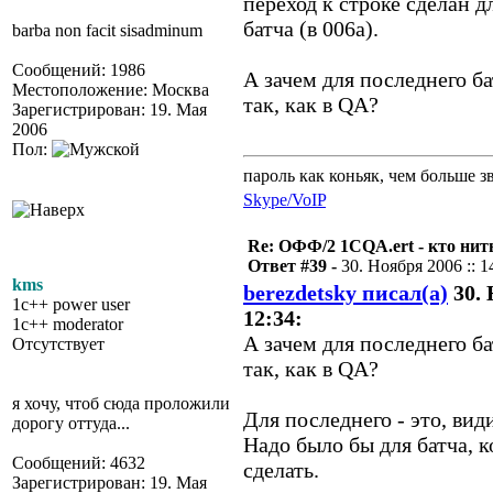
переход к строке сделан д
батча (в 006a).
barba non facit sisadminum
Сообщений: 1986
А зачем для последнего ба
Местоположение: Москва
так, как в QA?
Зарегистрирован: 19. Мая
2006
Пол:
пароль как коньяк, чем больше з
Skype/VoIP
Re: ОФФ/2 1CQA.ert - кто нит
Ответ #39 -
30. Ноября 2006 :: 1
kms
berezdetsky писал(а)
30. 
1c++ power user
12:34:
1c++ moderator
А зачем для последнего ба
Отсутствует
так, как в QA?
я хочу, чтоб сюда проложили
Для последнего - это, вид
дорогу оттуда...
Надо было бы для батча, 
Сообщений: 4632
сделать.
Зарегистрирован: 19. Мая