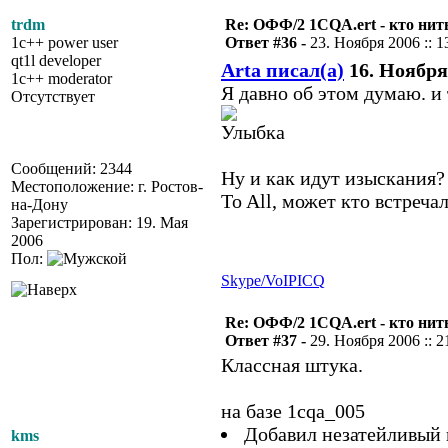
trdm
Re: ОФФ/2 1CQA.ert - кто нит
1c++ power user
Ответ #36 -
23. Ноября 2006 :: 1
qt1l developer
Arta писал(а)
16. Ноября 
1c++ moderator
Я давно об этом думаю. и 
Отсутствует
Сообщений: 2344
Ну и как идут изыскания?
Местоположение: г. Ростов-
To All, может кто встреча
на-Дону
Зарегистрирован: 19. Мая
2006
Пол:
Skype/VoIP
ICQ
Re: ОФФ/2 1CQA.ert - кто нит
Ответ #37 -
29. Ноября 2006 :: 2
Классная штука.
на базе 1cqa_005
Добавил незатейливый п
kms