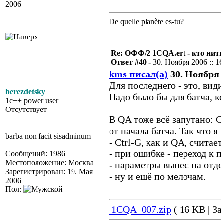
2006
De quelle planète es-tu?
Re: ОФФ/2 1CQA.ert - кто нит
Ответ #40 -
30. Ноября 2006 :: 1
kms писал(а)
30. Ноября 
Для последнего - это, вид
berezdetsky
Надо было бы для батча, к
1c++ power user
Отсутствует
В QA тоже всё запутано: C
от начала батча. Так что я
barba non facit sisadminum
- Ctrl-G, как и QA, считае
- при ошибке - переход к 
Сообщений: 1986
Местоположение: Москва
- параметры вынес на отд
Зарегистрирован: 19. Мая
- ну и ещё по мелочам.
2006
Пол:
1CQA_007.zip
( 16 KB | З