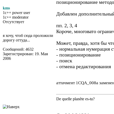
позиционирование методо
kms
1c++ power user
Добавлен дополнительный 
1c++ moderator
Отсутствует
пп. 2, 3, 4
Короче, многовато огранич
я хочу, чтоб сюда проложили
дорогу оттуда...
Может, правда, хотя бы что
- нормальная нумерация с
Сообщений: 4632
Зарегистрирован: 19. Мая
- позиционирование
2006
- поиск
- отмена редактирования
аттачмент 1CQA_008a замене
De quelle planète es-tu?