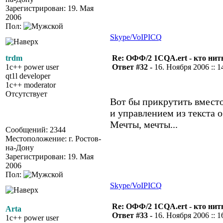
Зарегистрирован: 19. Мая
2006
Пол:
Skype/VoIP
ICQ
trdm
Re: ОФФ/2 1CQA.ert - кто нит
1c++ power user
Ответ #32 -
16. Ноября 2006 :: 1
qt1l developer
1c++ moderator
Отсутствует
Вот бы прикрутить вместо
и управлением из текста о
Мечты, мечты...
Сообщений: 2344
Местоположение: г. Ростов-
на-Дону
Зарегистрирован: 19. Мая
2006
Пол:
Skype/VoIP
ICQ
Re: ОФФ/2 1CQA.ert - кто нит
Arta
Ответ #33 -
16. Ноября 2006 :: 1
1c++ power user