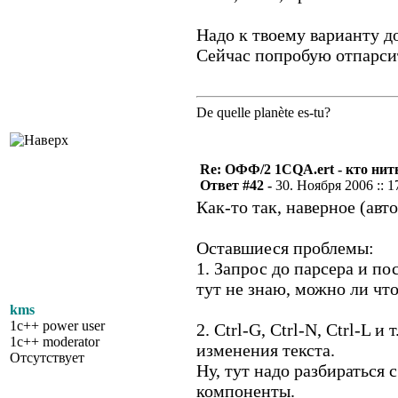
Надо к твоему варианту д
Сейчас попробую отпарси
De quelle planète es-tu?
Re: ОФФ/2 1CQA.ert - кто нит
Ответ #42 -
30. Ноября 2006 :: 1
Как-то так, наверное (авт
Оставшиеся проблемы:
1. Запрос до парсера и по
тут не знаю, можно ли что
kms
1c++ power user
2. Ctrl-G, Ctrl-N, Ctrl-L
1c++ moderator
изменения текста.
Отсутствует
Ну, тут надо разбираться
компоненты.