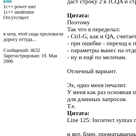
даст строку 2 в 1CQA и ст
kms
1c++ power user
1c++ moderator
Цитата:
Отсутствует
Поэтому
Так что я переделал:
я хочу, чтоб сюда проложили
- Ctrl-G, как и QA, считае
дорогу оттуда...
- при ошибке - переход к 
- параметры вынес на отд
Сообщений: 4632
Зарегистрирован: 19. Мая
- ну и ещё по мелочам.
2006
Отличный вариант.
Эх, одно меня печалит.
У меня как раз основная 
для длинных запросов.
Т.е.
Цитата:
Line 125: Incorrect syntax ne
и вот, блин, проматываеш