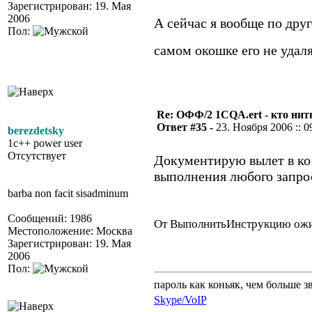
Зарегистрирован: 19. Мая
2006
А сейчас я вообще по друго
Пол:
самом окошке его не уда
Re: ОФФ/2 1CQA.ert - кто нит
Ответ #35 -
23. Ноября 2006 :: 0
berezdetsky
1c++ power user
Отсутствует
Документирую вылет в ко
выполнения любого запрос
barba non facit sisadminum
Сообщений: 1986
От ВыполнитьИнструкцию ожи
Местоположение: Москва
Зарегистрирован: 19. Мая
2006
Пол:
пароль как коньяк, чем больше з
Skype/VoIP