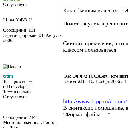
Отсутствует
Как обычным классом 1С
I Love YaBB 2!
Пожет засунем в респозит
Сообщений: 101
Зарегистрирован: 01. Августа
2006
Скиньте примерчик, а то 
классом пользоваться.
trdm
Re: ОФФ/2 1CQA.ert - кто нит
1c++ power user
Ответ #31 -
16. Ноября 2006 :: 1
qt1l developer
1c++ moderator
Отсутствует
http://www.1cpp.ru/docum/
В синтаксис помощнике, в
"Формат файла ...."
Сообщений: 2344
Местоположение: г. Ростов-
на-Дону