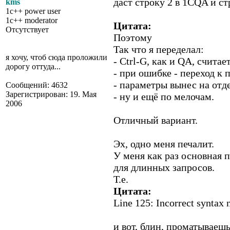
даст строку 2 в 1CQA и ст
kms
1c++ power user
1c++ moderator
Цитата:
Отсутствует
Поэтому
Так что я переделал:
я хочу, чтоб сюда проложили
- Ctrl-G, как и QA, считае
дорогу оттуда...
- при ошибке - переход к 
- параметры вынес на отд
Сообщений: 4632
Зарегистрирован: 19. Мая
- ну и ещё по мелочам.
2006
Отличный вариант.
Эх, одно меня печалит.
У меня как раз основная 
для длинных запросов.
Т.е.
Цитата:
Line 125: Incorrect syntax ne
и вот, блин, проматываеш