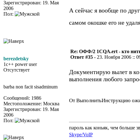
Зарегистрирован: 19. Мая
2006
А сейчас я вообще по друго
Пол:
самом окошке его не уда
Re: ОФФ/2 1CQA.ert - кто нит
Ответ #35 -
23. Ноября 2006 :: 0
berezdetsky
1c++ power user
Отсутствует
Документирую вылет в ко
выполнения любого запрос
barba non facit sisadminum
Сообщений: 1986
От ВыполнитьИнструкцию ожи
Местоположение: Москва
Зарегистрирован: 19. Мая
2006
Пол:
пароль как коньяк, чем больше з
Skype/VoIP