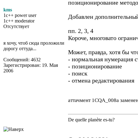
позиционирование методо
kms
1c++ power user
Добавлен дополнительный 
1c++ moderator
Отсутствует
пп. 2, 3, 4
Короче, многовато огранич
я хочу, чтоб сюда проложили
дорогу оттуда...
Может, правда, хотя бы что
- нормальная нумерация с
Сообщений: 4632
Зарегистрирован: 19. Мая
- позиционирование
2006
- поиск
- отмена редактирования
аттачмент 1CQA_008a замене
De quelle planète es-tu?