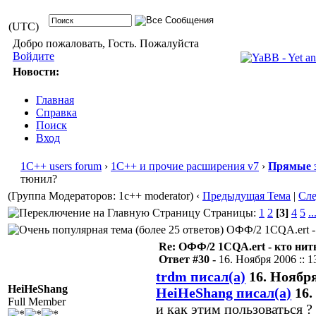
(UTC)
Добро пожаловать, Гость. Пожалуйста
Войдите
Новости:
Главная
Справка
Поиск
Вход
1С++ users forum
›
1С++ и прочие расширения v7
›
Прямые 
тюнил?
(Группа Модераторов: 1c++ moderator)
‹
Предыдущая Тема
|
Сл
Страницы:
1
2
[3]
4
5
..
ОФФ/2 1CQA.ert - 
Re: ОФФ/2 1CQA.ert - кто нит
Ответ #30 -
16. Ноября 2006 :: 1
trdm писал(а)
16. Ноября 
HeiHeShang
HeiHeShang писал(а)
16.
Full Member
и как этим пользоваться ?