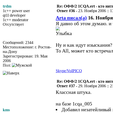
trdm
Re: ОФФ/2 1CQA.ert - кто нит
1c++ power user
Ответ #36 -
23. Ноября 2006 :: 1
qt1l developer
Arta писал(а)
16. Ноября 
1c++ moderator
Я давно об этом думаю. и 
Отсутствует
Сообщений: 2344
Ну и как идут изыскания?
Местоположение: г. Ростов-
To All, может кто встреча
на-Дону
Зарегистрирован: 19. Мая
2006
Пол:
Skype/VoIP
ICQ
Re: ОФФ/2 1CQA.ert - кто нит
Ответ #37 -
29. Ноября 2006 :: 2
Классная штука.
на базе 1cqa_005
Добавил незатейливый п
kms