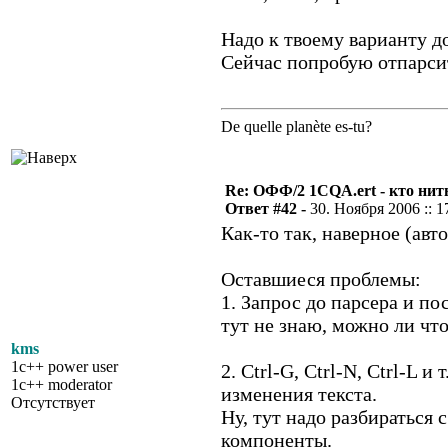
Надо к твоему варианту д
Сейчас попробую отпарси
De quelle planète es-tu?
Re: ОФФ/2 1CQA.ert - кто нит
Ответ #42 -
30. Ноября 2006 :: 1
Как-то так, наверное (авт
Оставшиеся проблемы:
1. Запрос до парсера и по
тут не знаю, можно ли что
kms
1c++ power user
2. Ctrl-G, Ctrl-N, Ctrl-L
1c++ moderator
изменения текста.
Отсутствует
Ну, тут надо разбираться
компоненты.