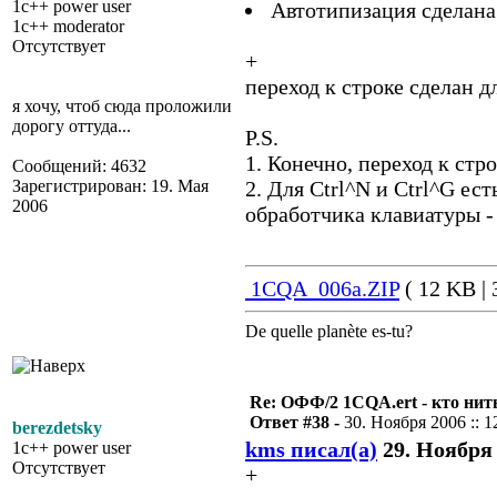
1c++ power user
Автотипизация сделана
1c++ moderator
Отсутствует
+
переход к строке сделан дл
я хочу, чтоб сюда проложили
дорогу оттуда...
P.S.
1. Конечно, переход к стр
Сообщений: 4632
Зарегистрирован: 19. Мая
2. Для Ctrl^N и Ctrl^G ес
2006
обработчика клавиатуры -
1CQA_006a.ZIP
( 12 KB | 
De quelle planète es-tu?
Re: ОФФ/2 1CQA.ert - кто нит
Ответ #38 -
30. Ноября 2006 :: 1
berezdetsky
kms писал(а)
29. Ноября 
1c++ power user
Отсутствует
+