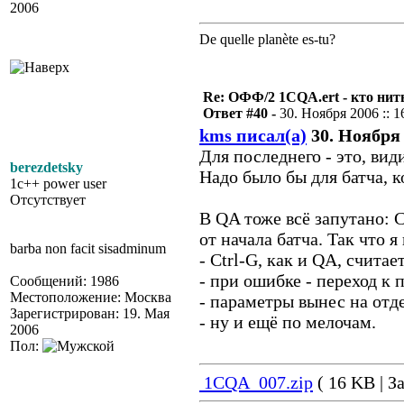
2006
De quelle planète es-tu?
Re: ОФФ/2 1CQA.ert - кто нит
Ответ #40 -
30. Ноября 2006 :: 1
kms писал(а)
30. Ноября 
Для последнего - это, вид
berezdetsky
Надо было бы для батча, к
1c++ power user
Отсутствует
В QA тоже всё запутано: C
от начала батча. Так что я
barba non facit sisadminum
- Ctrl-G, как и QA, считае
- при ошибке - переход к 
Сообщений: 1986
Местоположение: Москва
- параметры вынес на отд
Зарегистрирован: 19. Мая
- ну и ещё по мелочам.
2006
Пол:
1CQA_007.zip
( 16 KB | З