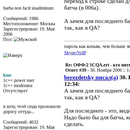
переход к строке сделан д
батча (в 006a).
barba non facit sisadminum
Сообщений: 1986
А зачем для последнего ба
Местоположение: Москва
так, как в QA?
Зарегистрирован: 19. Мая
2006
Пол:
пароль как коньяк, чем больше з
Skype/VoIP
Re: ОФФ/2 1CQA.ert - кто нит
Ответ #39 -
30. Ноября 2006 :: 1
kms
berezdetsky писал(а)
30. 
1c++ power user
12:34:
1c++ moderator
А зачем для последнего ба
Отсутствует
так, как в QA?
я хочу, чтоб сюда проложили
Для последнего - это, вид
дорогу оттуда...
Надо было бы для батча, 
Сообщений: 4632
сделать.
Зарегистрирован: 19. Мая