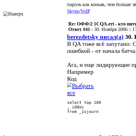
пароль как коньяк, чем больше з
Skype/VoIP
Re: ОФФ/2 1CQA.ert - кто нит
Ответ #41 -
30. Ноября 2006 :: 1
berezdetsky писал(а)
30. 
В QA тоже всё запутано: C
ошибкой - от начала батча
Ага, и еще лидирующие п
Например
Код
select top 100

, iddoc

from _1sjourn
