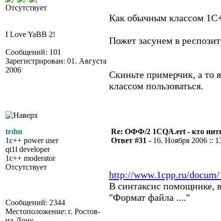
Отсутствует
Как обычным классом 1С
I Love YaBB 2!
Пожет засунем в респозит
Сообщений: 101
Зарегистрирован: 01. Августа
2006
Скиньте примерчик, а то 
классом пользоваться.
trdm
Re: ОФФ/2 1CQA.ert - кто нит
1c++ power user
Ответ #31 -
16. Ноября 2006 :: 1
qt1l developer
1c++ moderator
Отсутствует
http://www.1cpp.ru/docum/
В синтаксис помощнике, в
"Формат файла ...."
Сообщений: 2344
Местоположение: г. Ростов-
на-Дону