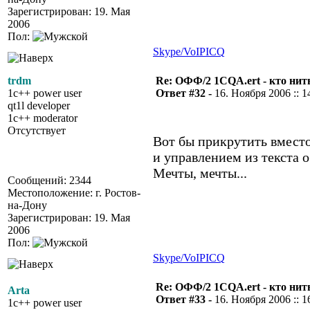
Зарегистрирован: 19. Мая
2006
Пол:
Skype/VoIP
ICQ
trdm
Re: ОФФ/2 1CQA.ert - кто нит
1c++ power user
Ответ #32 -
16. Ноября 2006 :: 1
qt1l developer
1c++ moderator
Отсутствует
Вот бы прикрутить вместо
и управлением из текста о
Мечты, мечты...
Сообщений: 2344
Местоположение: г. Ростов-
на-Дону
Зарегистрирован: 19. Мая
2006
Пол:
Skype/VoIP
ICQ
Re: ОФФ/2 1CQA.ert - кто нит
Arta
Ответ #33 -
16. Ноября 2006 :: 1
1c++ power user