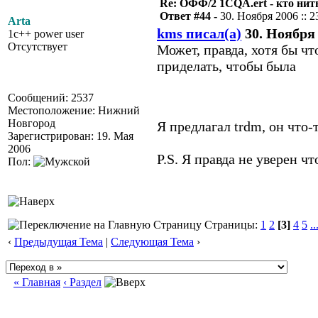
Re: ОФФ/2 1CQA.ert - кто нит
Ответ #44 -
30. Ноября 2006 :: 2
Arta
kms писал(а)
30. Ноября 
1c++ power user
Отсутствует
Может, правда, хотя бы что
приделать, чтобы была
Сообщений: 2537
Местоположение: Нижний
Новгород
Я предлагал trdm, он что
Зарегистрирован: 19. Мая
2006
P.S. Я правда не уверен ч
Пол:
Страницы:
1
2
[3]
4
5
..
‹
Предыдущая Тема
|
Следующая Тема
›
« Главная
‹ Раздел