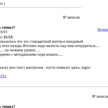
и )
IP записан
ь тюнил?
Печат
16:03
: 11:53:
 оказалось что это стандартный контрол виндовый.
д энти нужды Фсетаки надо малость над ним потрудиться.....
.. на нижнем уровне.....
дерево с метаданными пора вешать.....
раску рич текст контролов - пусть повисит здесь, вдруг
5331
IP записа
ь тюнил?