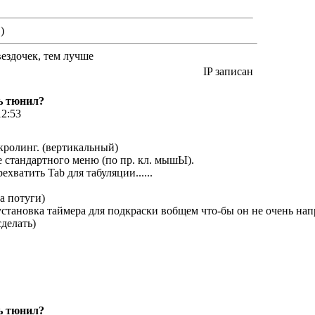
)
вездочек, тем лучше
IP записан
ь тюнил?
12:53
кролинг. (вертикальный)
е стандартного меню (по пр. кл. мышЫ).
ехватить Tab для табуляции......
а потуги)
становка таймера для подкраски вобщем что-бы он не очень нап
сделать)
ь тюнил?