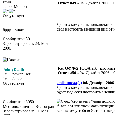
smile
Ответ #49 -
04. Декабря 2006 :: 
Junior Member
Отсутствует
Для тех кому лень подключать Ф
себя настроить внешний вид отчет
бррр... ужас...
Сообщений: 50
Зарегистрирован: 23. Мая
2006
Re: ОФФ/2 1CQA.ert - кто нит
JohnyDeath
Ответ #50 -
04. Декабря 2006 :: 
1c++ power user
1c++ donor
smile писал(а)
04. Декабря 2006 :
Отсутствует
Для тех кому лень подключать Ф
будет под себя настроить внешний
Что значит "лень подклю
Сообщений: 3050
А все вот эти твои манипуляции:
Местоположение: Волгоград
как потом у тебя всё это выгляде
Зарегистрирован: 19. Мая