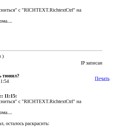
сниться" с "RICHTEXT.RichtextCtrl" на
ма....
 )
IP записан
ь тюнил?
Печать
11:54
: 11:15:
сниться" с "RICHTEXT.RichtextCtrl" на
ма....
л, осталось раскрасить: