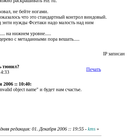
 можно раскрашивать НЕ rtf.
вовал, не бейте ногами.
 оказалось что это стандартный контрол виндовый.
од энти нужды Фсетаки надо малость над ним
.. на нижнем уровне.....
дерево с метаданными пора вешать.....
IP записан
ь тюнил?
Печать
14:33
 2006 :: 10:40:
alid object name" и будет нам счастье.
дняя редакция: 01. Декабря 2006 :: 19:55 -
kms
»