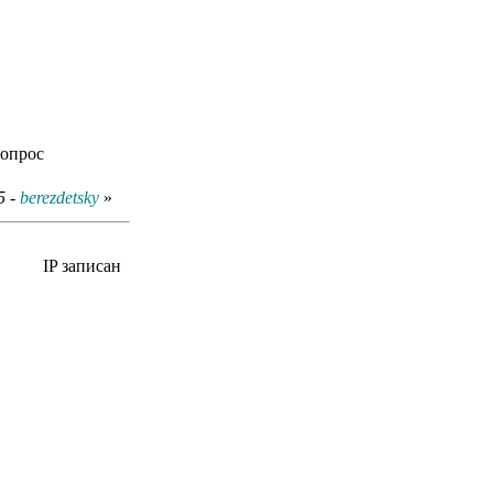
вопрос
5 -
berezdetsky
»
IP записан