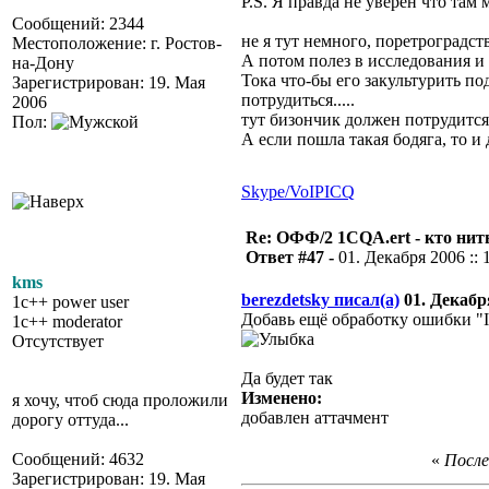
P.S. Я правда не уверен что там
Сообщений: 2344
не я тут немного, поретроградст
Местоположение: г. Ростов-
А потом полез в исследования и
на-Дону
Тока что-бы его закультурить п
Зарегистрирован: 19. Мая
потрудиться.....
2006
тут бизончик должен потрудится..
Пол:
А если пошла такая бодяга, то и 
Skype/VoIP
ICQ
Re: ОФФ/2 1CQA.ert - кто нит
Ответ #47 -
01. Декабря 2006 :: 
kms
berezdetsky писал(а)
01. Декабря
1c++ power user
Добавь ещё обработку ошибки "Inv
1c++ moderator
Отсутствует
Да будет так
Изменено:
я хочу, чтоб сюда проложили
добавлен аттачмент
дорогу оттуда...
Сообщений: 4632
«
После
Зарегистрирован: 19. Мая