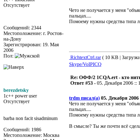
Отсутствует
Чето не получается у меня "объя
пальцах....
Помоему нужны средства типа ло
Сообщений: 2344
Местоположение: г. Ростов-
на-Дону
Зарегистрирован: 19. Мая
2006
Пол:
RichtextCtrl.rar
( 10 KB | Загрузки
Skype/VoIP
ICQ
Re: ОФФ/2 1CQA.ert - кто нит
Ответ #53 -
05. Декабря 2006 :: 
berezdetsky
1c++ power user
trdm писал(а)
05. Декабря 2006 :
Отсутствует
Чето не получается у меня "объя
пальцах....
Помоему нужны средства типа ло
barba non facit sisadminum
В смысле? Ты же почти всё сдела
Сообщений: 1986
Местоположение: Москва