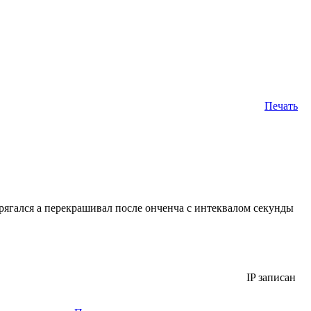
Печать
рягался а перекрашивал после онченча с интеквалом секунды
IP записан