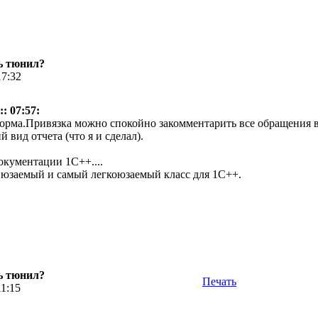
ь тюнил?
17:32
: 07:57:
орма.Привязка можно спокойно закомментарить все обращения в
 вид отчета (что я и сделал).
окументации 1С++....
юзаемый и самый легкоюзаемый класс для 1С++.
ь тюнил?
Печать
11:15