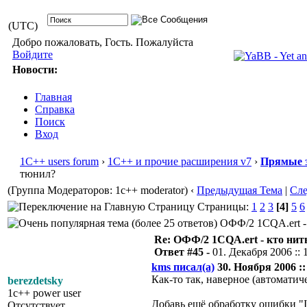
(UTC)
Добро пожаловать, Гость. Пожалуйста
Войдите
Новости:
Главная
Справка
Поиск
Вход
1С++ users forum
›
1С++ и прочие расширения v7
›
Прямые 
тюнил?
(Группа Модераторов: 1c++ moderator)
‹
Предыдущая Тема
|
Сл
Страницы:
1
2
3
[4]
5
6
ОФФ/2 1CQA.ert - 
Re: ОФФ/2 1CQA.ert - кто нит
Ответ #45 -
01. Декабря 2006 :: 
kms писал(а)
30. Ноября 2006 ::
Как-то так, наверное (автоматич
berezdetsky
1c++ power user
Добавь ещё обработку ошибки "In
Отсутствует