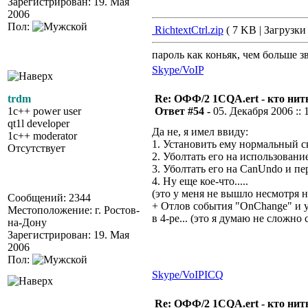
Зарегистрирован: 19. Мая
2006
Пол:
RichtextCtrl.zip
( 7 KB | Загрузки 
пароль как коньяк, чем больше з
Skype/VoIP
trdm
Re: ОФФ/2 1CQA.ert - кто нит
1c++ power user
Ответ #54 -
05. Декабря 2006 :: 
qt1l developer
Да не, я имел ввиду:
1c++ moderator
1. Установить ему нормальный с
Отсутствует
2. Уболтать его на использовани
3. Уболтать его на CanUndo и пер
4. Ну еще кое-что.....
(это у меня не вышло несмотря н
Сообщений: 2344
+ Отлов события "OnChange" и у
Местоположение: г. Ростов-
в 4-ре... (это я думаю не сложно 
на-Дону
Зарегистрирован: 19. Мая
2006
Пол:
Skype/VoIP
ICQ
Re: ОФФ/2 1CQA.ert - кто нит