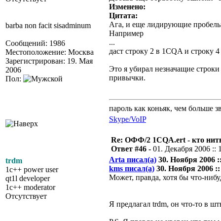
Изменено:
Цитата:
Ага, и еще лидирующие пробелы
barba non facit sisadminum
Например
...
Сообщений: 1986
даст строку 2 в 1CQA и строку 4
Местоположение: Москва
Зарегистрирован: 19. Мая
Это я убирал незначащие строки
2006
привычки.
Пол:
пароль как коньяк, чем больше з
Skype/VoIP
Re: ОФФ/2 1CQA.ert - кто нит
Ответ #46 -
01. Декабря 2006 :: 
Arta писал(а)
30. Ноября 2006 ::
trdm
kms писал(а)
30. Ноября 2006 ::
1c++ power user
Может, правда, хотя бы что-нибуд
qt1l developer
1c++ moderator
Отсутствует
Я предлагал trdm, он что-то в 