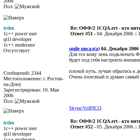
2006
Пол:
trdm
Re: ОФФ/2 1CQA.ert - кто нит
1c++ power user
Ответ #51 -
04. Декабря 2006 :: 
qt1l developer
1c++ moderator
smile писал(а)
04. Декабря 2006 :
Отсутствует
Для тех кому лень подключать Ф
будет под себя настроить внешний
плохой путь, лучше обратись к д
Сообщений: 2344
Очень полезный и думаю самый 
Местоположение: г. Ростов-
на-Дону
Зарегистрирован: 19. Мая
2006
Пол:
Skype/VoIP
ICQ
Re: ОФФ/2 1CQA.ert - кто нит
trdm
Ответ #52 -
05. Декабря 2006 :: 
1c++ power user
qt1l developer
1c++ moderator