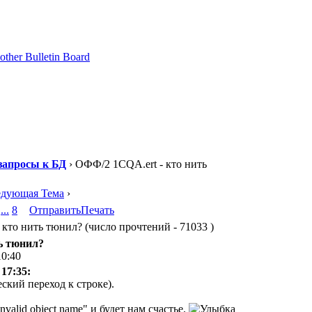
запросы к БД
› ОФФ/2 1CQA.ert - кто нить
едующая Тема
›
...
8
Отправить
Печать
кто нить тюнил? (число прочтений - 71033 )
ь тюнил?
10:40
 17:35:
еский переход к строке).
valid object name" и будет нам счастье.