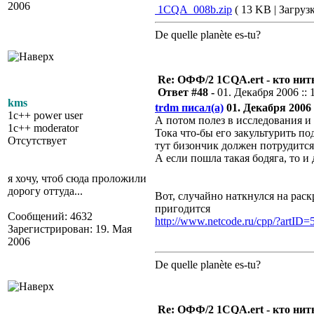
2006
1CQA_008b.zip
( 13 KB | Загрузк
De quelle planète es-tu?
Re: ОФФ/2 1CQA.ert - кто нит
Ответ #48 -
01. Декабря 2006 :: 
kms
trdm писал(а)
01. Декабря 2006 :
1c++ power user
А потом полез в исследования и
1c++ moderator
Тока что-бы его закультурить по
Отсутствует
тут бизончик должен потрудится..
А если пошла такая бодяга, то и 
я хочу, чтоб сюда проложили
дорогу оттуда...
Вот, случайно наткнулся на раск
пригодится
Сообщений: 4632
http://www.netcode.ru/cpp/?artID=
Зарегистрирован: 19. Мая
2006
De quelle planète es-tu?
Re: ОФФ/2 1CQA.ert - кто нит