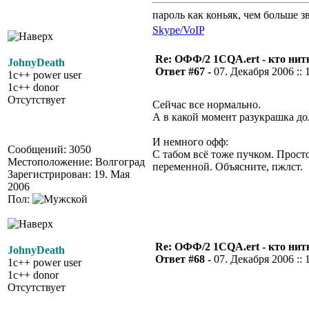
пароль как коньяк, чем больше з
Skype/VoIP
Re: ОФФ/2 1CQA.ert - кто нит
JohnyDeath
Ответ #67 -
07. Декабря 2006 :: 
1c++ power user
1c++ donor
Отсутствует
Сейчас все нормально.
А в какой момент разукрашка до
И немного офф:
Сообщений: 3050
С табом всё тоже пучком. Прост
Местоположение: Волгоград
переменной. Объясните, пжлст.
Зарегистрирован: 19. Мая
2006
Пол:
Re: ОФФ/2 1CQA.ert - кто нит
JohnyDeath
Ответ #68 -
07. Декабря 2006 :: 
1c++ power user
1c++ donor
Отсутствует