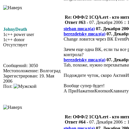
Re: ОФФ/2 1CQA.ert - кто нит
Ответ #63 -
07. Декабря 2006 :: 
steban писал(а)
07. Декабря 2006
JohnyDeath
berezdetsky писал(а)
07. Декабря
1c++ power user
Change ловится через ВК EventPr
1c++ donor
Отсутствует
Зачем еще одна ВК, если ты все 
контрола?
berezdetsky писал(а)
07. Декабря
Tab, похоже, нужно перехваты
Сообщений: 3050
Местоположение: Волгоград
Подождите чуток, скоро АктивИ
Зарегистрирован: 19. Мая
2006
Вообще супер будет!
Пол:
А ПриНажатииКнопкиКлавиатуры 
Re: ОФФ/2 1CQA.ert - кто нит
Ответ #64 -
07. Декабря 2006 :: 
steban писал(а)
07. Декабря 2006