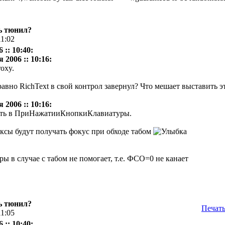
ь тюнил?
11:02
 :: 10:40:
 2006 :: 10:16:
oxy.
равно RichText в свой контрол завернул? Что мешает выставить э
 2006 :: 10:16:
вать в ПриНажатииКнопкиКлавиатуры.
ксы будут получать фокус при обходе табом
в случае с табом не помогает, т.е. ФСО=0 не канает
ь тюнил?
Печат
11:05
 :: 10:40: