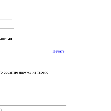
записан
Печать
то событие наружу из твоего
&}