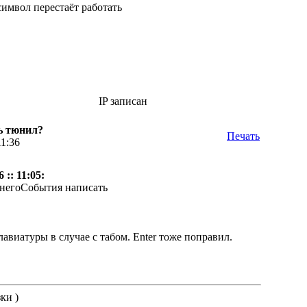
символ перестаёт работать
IP записан
ь тюнил?
Печать
11:36
 :: 11:05:
шнегоСобытия написать
иатуры в случае с табом. Enter тоже поправил.
ки )