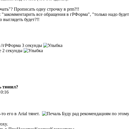
чать"? Прописать одну строчку в prm?!!
 "закомментарить все обращения в гРФорма", "только надо будет
о выглядеть будет?!!
 //гРФорма 3 секунды
ще 2 секунды
ь тюнил?
10:16
то его в Arial тянет.
Буду рад рекомендациям по этом
oxy.