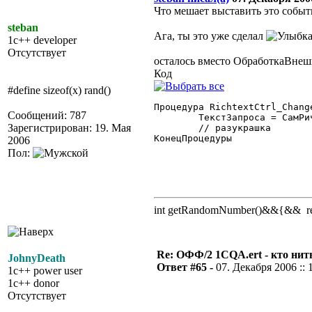
Что мешает выставить это событ
steban
Ага, ты это уже сделал
1c++ developer
Отсутствует
осталось вместо ОбработкаВне
Код
#define sizeof(x) rand()
Процедура RichtextCtrl_Change
Сообщений: 787
	ТекстЗапроса = СамРич.Text;

Зарегистрирован: 19. Мая
	// разукрашка

КонецПроцедуры

2006
Пол:
int getRandomNumber()&&{&& retu
Re: ОФФ/2 1CQA.ert - кто нит
JohnyDeath
Ответ #65 -
07. Декабря 2006 :: 
1c++ power user
1c++ donor
Отсутствует