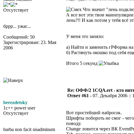
Что значит "лень подклю
Отсутствует
А все вот эти твои манипуляции:
лень?!! И как потом у тебя всё эт
бррр... ужас...
У меня это заняло:
Сообщений: 50
Зарегистрирован: 23. Мая
а) Найти и заменить гРФорма на
2006
б) Растянуть окошко под себя е
Итого 5 секунд
Re: ОФФ/2 1CQA.ert - кто нит
Ответ #61 -
07. Декабря 2006 :: 
berezdetsky
1c++ power user
Вот простейший набросок.
Отсутствует
Шрифты побороть не смог - чего-
поводу.
Change ловится через ВК EventPr
barba non facit sisadminum