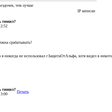
вездочек, тем лучше
IP записан
ь тюнил?
12:52
лжна срабатывать?
о я никогда не использовал гЗащитаОтАльфа, хотя видел в некот
ь тюнил?
Печать
13:00