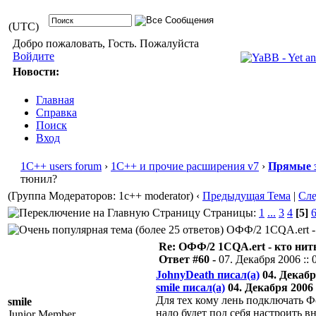
(UTC)
Добро пожаловать, Гость. Пожалуйста
Войдите
Новости:
Главная
Справка
Поиск
Вход
1С++ users forum
›
1С++ и прочие расширения v7
›
Прямые 
тюнил?
(Группа Модераторов: 1c++ moderator)
‹
Предыдущая Тема
|
Сл
Страницы:
1
...
3
4
[5]
ОФФ/2 1CQA.ert - 
Re: ОФФ/2 1CQA.ert - кто нит
Ответ #60 -
07. Декабря 2006 :: 
JohnyDeath писал(а)
04. Декабря
smile писал(а)
04. Декабря 2006 :
Для тех кому лень подключать Ф
smile
надо будет под себя настроить вн
Junior Member