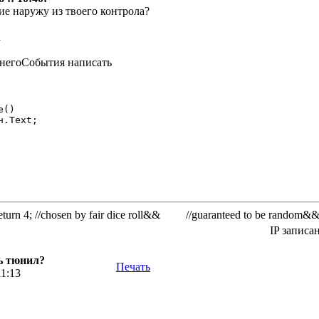
ие наружу из твоего контрола?
шнегоСобытия написать
()

rn 4; //chosen by fair dice roll&& //guaranteed to be random&
IP записа
ь тюнил?
Печать
11:13