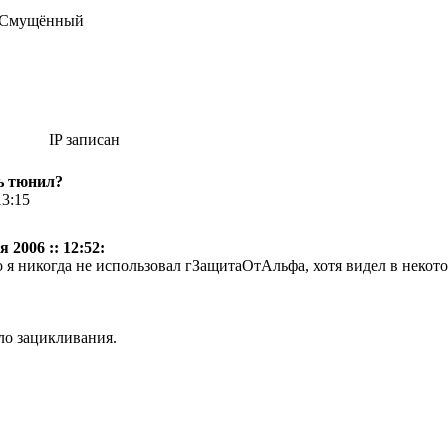
IP записан
ь тюнил?
13:15
 2006 :: 12:52:
о я никогда не использовал гЗащитаОтАльфа, хотя видел в некот
ло зацикливания.