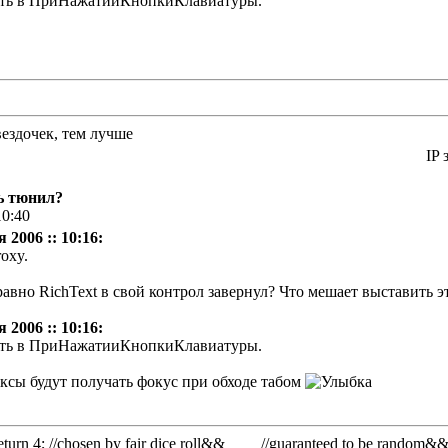
вать в ПриНажатииКнопкиКлавиатуры.
вездочек, тем лучше
IP 
ь тюнил?
10:40
 2006 :: 10:16:
oxy.
равно RichText в свой контрол завернул? Что мешает выставить э
 2006 :: 10:16:
вать в ПриНажатииКнопкиКлавиатуры.
ксы будут получать фокус при обходе табом
rn 4; //chosen by fair dice roll&& //guaranteed to be random&