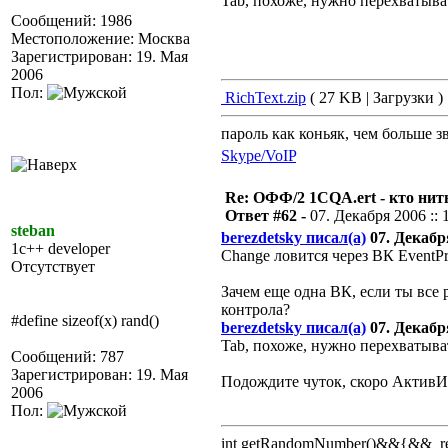
Tab, похоже, нужно перехваты
Сообщений: 1986
Местоположение: Москва
Зарегистрирован: 19. Мая
2006
Пол:
RichText.zip
( 27 KB | Загрузки )
пароль как коньяк, чем больше з
Skype/VoIP
Re: ОФФ/2 1CQA.ert - кто нит
Ответ #62 -
07. Декабря 2006 :: 
steban
berezdetsky писал(а)
07. Декабря
1c++ developer
Change ловится через ВК EventPr
Отсутствует
Зачем еще одна ВК, если ты все 
контрола?
#define sizeof(x) rand()
berezdetsky писал(а)
07. Декабря
Tab, похоже, нужно перехваты
Сообщений: 787
Зарегистрирован: 19. Мая
Подождите чуток, скоро АктивИ
2006
Пол:
int getRandomNumber()&&{&& retu