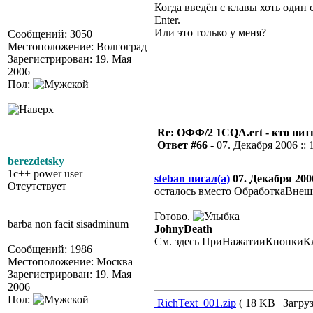
Когда введён с клавы хоть один 
Enter.
Или это только у меня?
Сообщений: 3050
Местоположение: Волгоград
Зарегистрирован: 19. Мая
2006
Пол:
Re: ОФФ/2 1CQA.ert - кто нит
Ответ #66 -
07. Декабря 2006 :: 
berezdetsky
1c++ power user
steban писал(а)
07. Декабря 2006
Отсутствует
осталось вместо ОбработкаВне
Готово.
barba non facit sisadminum
JohnyDeath
См. здесь ПриНажатииКнопкиКлав
Сообщений: 1986
Местоположение: Москва
Зарегистрирован: 19. Мая
2006
Пол:
RichText_001.zip
( 18 KB | Загруз