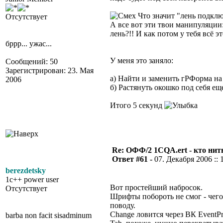
Что значит "лень подклю
Отсутствует
А все вот эти твои манипуляции:
лень?!! И как потом у тебя всё эт
бррр... ужас...
У меня это заняло:
Сообщений: 50
Зарегистрирован: 23. Мая
а) Найти и заменить гРФорма на
2006
б) Растянуть окошко под себя е
Итого 5 секунд
Re: ОФФ/2 1CQA.ert - кто нит
Ответ #61 -
07. Декабря 2006 :: 
berezdetsky
1c++ power user
Вот простейший набросок.
Отсутствует
Шрифты побороть не смог - чего-
поводу.
Change ловится через ВК EventPr
barba non facit sisadminum