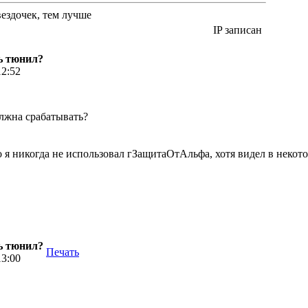
вездочек, тем лучше
IP записан
ь тюнил?
12:52
лжна срабатывать?
о я никогда не использовал гЗащитаОтАльфа, хотя видел в некот
ь тюнил?
Печать
13:00