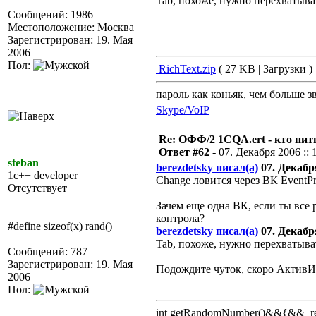
Tab, похоже, нужно перехваты
Сообщений: 1986
Местоположение: Москва
Зарегистрирован: 19. Мая
2006
Пол:
RichText.zip
( 27 KB | Загрузки )
пароль как коньяк, чем больше з
Skype/VoIP
Re: ОФФ/2 1CQA.ert - кто нит
Ответ #62 -
07. Декабря 2006 :: 
steban
berezdetsky писал(а)
07. Декабря
1c++ developer
Change ловится через ВК EventPr
Отсутствует
Зачем еще одна ВК, если ты все 
контрола?
#define sizeof(x) rand()
berezdetsky писал(а)
07. Декабря
Tab, похоже, нужно перехваты
Сообщений: 787
Зарегистрирован: 19. Мая
Подождите чуток, скоро АктивИ
2006
Пол:
int getRandomNumber()&&{&& retu