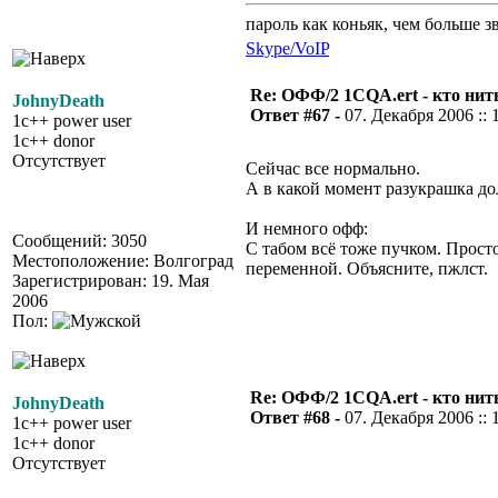
пароль как коньяк, чем больше з
Skype/VoIP
Re: ОФФ/2 1CQA.ert - кто нит
JohnyDeath
Ответ #67 -
07. Декабря 2006 :: 
1c++ power user
1c++ donor
Отсутствует
Сейчас все нормально.
А в какой момент разукрашка до
И немного офф:
Сообщений: 3050
С табом всё тоже пучком. Прост
Местоположение: Волгоград
переменной. Объясните, пжлст.
Зарегистрирован: 19. Мая
2006
Пол:
Re: ОФФ/2 1CQA.ert - кто нит
JohnyDeath
Ответ #68 -
07. Декабря 2006 :: 
1c++ power user
1c++ donor
Отсутствует