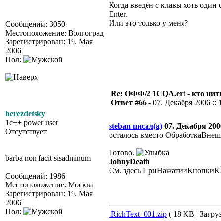
Когда введён с клавы хоть один 
Enter.
Или это только у меня?
Сообщений: 3050
Местоположение: Волгоград
Зарегистрирован: 19. Мая
2006
Пол:
Re: ОФФ/2 1CQA.ert - кто нит
Ответ #66 -
07. Декабря 2006 :: 
berezdetsky
1c++ power user
steban писал(а)
07. Декабря 2006
Отсутствует
осталось вместо ОбработкаВне
Готово.
barba non facit sisadminum
JohnyDeath
См. здесь ПриНажатииКнопкиКлав
Сообщений: 1986
Местоположение: Москва
Зарегистрирован: 19. Мая
2006
Пол:
RichText_001.zip
( 18 KB | Загруз