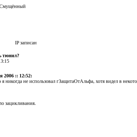
IP записан
ь тюнил?
13:15
 2006 :: 12:52:
о я никогда не использовал гЗащитаОтАльфа, хотя видел в некот
ло зацикливания.