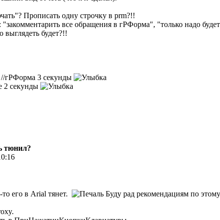
чать"? Прописать одну строчку в prm?!!
 "закомментарить все обращения в гРФорма", "только надо будет
о выглядеть будет?!!
 //гРФорма 3 секунды
ще 2 секунды
ь тюнил?
10:16
то его в Arial тянет.
Буду рад рекомендациям по этом
oxy.