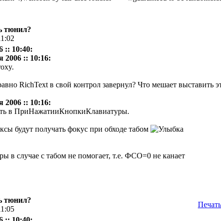
ь тюнил?
11:02
 :: 10:40:
 2006 :: 10:16:
oxy.
равно RichText в свой контрол завернул? Что мешает выставить э
 2006 :: 10:16:
вать в ПриНажатииКнопкиКлавиатуры.
ксы будут получать фокус при обходе табом
в случае с табом не помогает, т.е. ФСО=0 не канает
ь тюнил?
Печат
11:05
 :: 10:40: