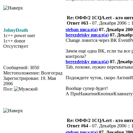
Re: ОФФ/2 1CQA.ert - кто нит
Ответ #63 -
07. Декабря 2006 :: 
steban писал(а)
07. Декабря 2006
JohnyDeath
berezdetsky писал(а)
07. Декабря
1c++ power user
Change ловится через ВК EventPr
1c++ donor
Отсутствует
Зачем еще одна ВК, если ты все 
контрола?
berezdetsky писал(а)
07. Декабря
Tab, похоже, нужно перехваты
Сообщений: 3050
Местоположение: Волгоград
Подождите чуток, скоро АктивИ
Зарегистрирован: 19. Мая
2006
Вообще супер будет!
Пол:
А ПриНажатииКнопкиКлавиатуры 
Re: ОФФ/2 1CQA.ert - кто нит
Ответ #64 -
07. Декабря 2006 :: 
steban писал(а)
07. Декабря 2006