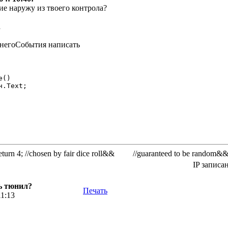
ие наружу из твоего контрола?
шнегоСобытия написать
()

rn 4; //chosen by fair dice roll&& //guaranteed to be random&
IP записа
ь тюнил?
Печать
11:13