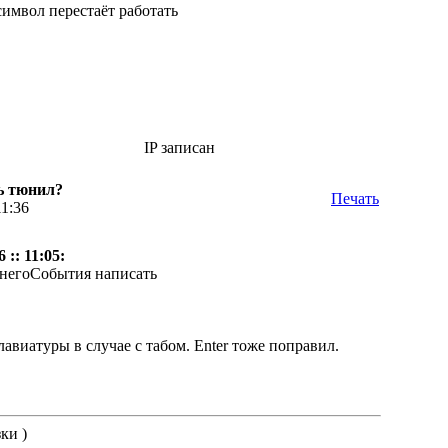
символ перестаёт работать
IP записан
ь тюнил?
Печать
11:36
 :: 11:05:
шнегоСобытия написать
иатуры в случае с табом. Enter тоже поправил.
ки )