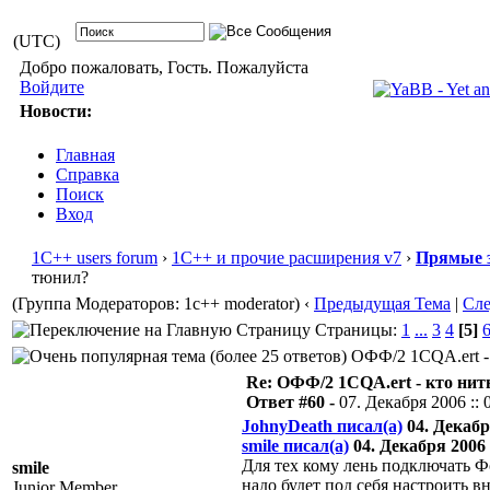
(UTC)
Добро пожаловать, Гость. Пожалуйста
Войдите
Новости:
Главная
Справка
Поиск
Вход
1С++ users forum
›
1С++ и прочие расширения v7
›
Прямые 
тюнил?
(Группа Модераторов: 1c++ moderator)
‹
Предыдущая Тема
|
Сл
Страницы:
1
...
3
4
[5]
ОФФ/2 1CQA.ert - 
Re: ОФФ/2 1CQA.ert - кто нит
Ответ #60 -
07. Декабря 2006 :: 
JohnyDeath писал(а)
04. Декабря
smile писал(а)
04. Декабря 2006 :
Для тех кому лень подключать Ф
smile
надо будет под себя настроить вн
Junior Member