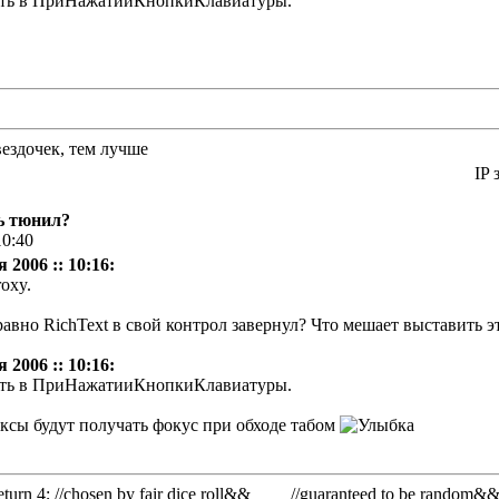
вать в ПриНажатииКнопкиКлавиатуры.
вездочек, тем лучше
IP 
ь тюнил?
10:40
 2006 :: 10:16:
oxy.
равно RichText в свой контрол завернул? Что мешает выставить э
 2006 :: 10:16:
вать в ПриНажатииКнопкиКлавиатуры.
ксы будут получать фокус при обходе табом
rn 4; //chosen by fair dice roll&& //guaranteed to be random&