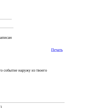
записан
Печать
то событие наружу из твоего
&}