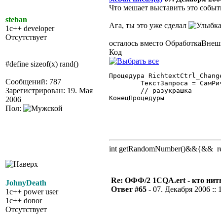
Что мешает выставить это событ
steban
Ага, ты это уже сделал
1c++ developer
Отсутствует
осталось вместо ОбработкаВне
Код
#define sizeof(x) rand()
Процедура RichtextCtrl_Change
Сообщений: 787
	ТекстЗапроса = СамРич.Text;

Зарегистрирован: 19. Мая
	// разукрашка

КонецПроцедуры

2006
Пол:
int getRandomNumber()&&{&& retu
Re: ОФФ/2 1CQA.ert - кто нит
JohnyDeath
Ответ #65 -
07. Декабря 2006 :: 
1c++ power user
1c++ donor
Отсутствует