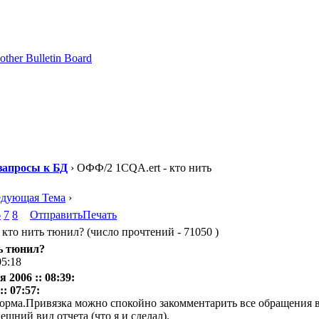
запросы к БД
› ОФФ/2 1CQA.ert - кто нить
едующая Тема
›
6
7
8
Отправить
Печать
кто нить тюнил? (число прочтений - 71050 )
ь тюнил?
05:18
 2006 :: 08:39:
: 07:57:
орма.Привязка можно спокойно закомментарить все обращения в
ешний вид отчета (что я и сделал).