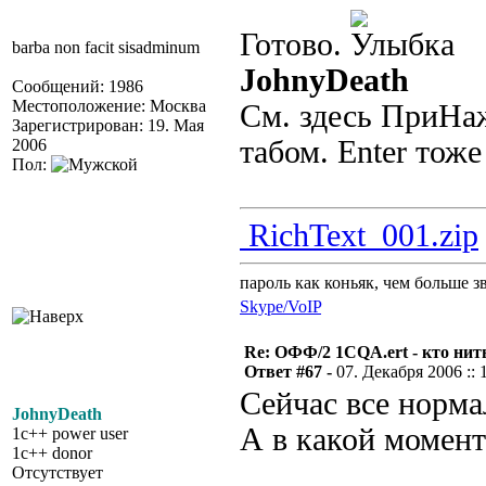
Готово.
barba non facit sisadminum
JohnyDeath
Сообщений: 1986
Местоположение: Москва
См. здесь ПриНа
Зарегистрирован: 19. Мая
табом. Enter тоже
2006
Пол:
RichText_001.zip
пароль как коньяк, чем больше з
Skype/VoIP
Re: ОФФ/2 1CQA.ert - кто нит
Ответ #67 -
07. Декабря 2006 :: 
Сейчас все норма
JohnyDeath
А в какой момент
1c++ power user
1c++ donor
Отсутствует