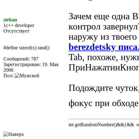
Зачем еще одна ВК
steban
контрол завернул
1c++ developer
Отсутствует
наружу из твоего
berezdetsky писа
#define sizeof(x) rand()
Tab, похоже, нуж
Сообщений: 787
Зарегистрирован: 19. Мая
ПриНажатииКноп
2006
Пол:
Подождите чуток
фокус при обход
int getRandomNumber()&&{&& retu