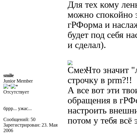
Для тех кому ле
можно спокойно 
гРФорма и наслаж
будет под себя на
и сделал).
Что значит "
smile
строчку в prm?!!
Junior Member
А все вот эти тв
Отсутствует
обращения в гРФо
настроить внешни
бррр... ужас...
потом у тебя всё 
Сообщений: 50
Зарегистрирован: 23. Мая
2006