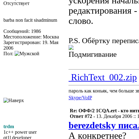
ускорения началь
Отсутствует
редактирования -
слово.
barba non facit sisadminum
Сообщений: 1986
Местоположение: Москва
P.S. Обёртку перепис
Зарегистрирован: 19. Мая
2006
Пол:
RichText_002.zip
пароль как коньяк, чем больше з
Skype/VoIP
Re: ОФФ/2 1CQA.ert - кто нит
Ответ #72 -
13. Декабря 2006 :: 
berezdetsky писа
trdm
1c++ power user
А конкретнее?
qt1l developer