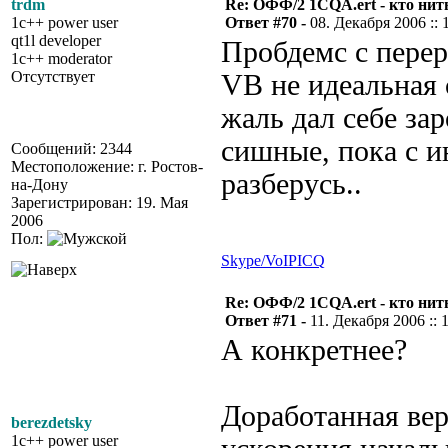
trdm
Re: ОФФ/2 1CQA.ert - кто нит
1c++ power user
Ответ #70 -
08. Декабря 2006 :: 
qt1l developer
Пробдемс с перер
1c++ moderator
Отсутствует
VB не идеальная с
жаль дал себе зар
сишные, пока с и
Сообщений: 2344
Местоположение: г. Ростов-
разберусь..
на-Дону
Зарегистрирован: 19. Мая
2006
Пол:
Skype/VoIP
ICQ
Re: ОФФ/2 1CQA.ert - кто нит
Ответ #71 -
11. Декабря 2006 :: 
А конкретнее?
Доработанная вер
berezdetsky
1c++ power user