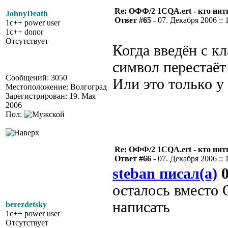
Re: ОФФ/2 1CQA.ert - кто нит
JohnyDeath
Ответ #65 -
07. Декабря 2006 :: 
1c++ power user
1c++ donor
Отсутствует
Когда введён с к
символ перестаёт 
Сообщений: 3050
Или это только у
Местоположение: Волгоград
Зарегистрирован: 19. Мая
2006
Пол:
Re: ОФФ/2 1CQA.ert - кто нит
Ответ #66 -
07. Декабря 2006 :: 
steban писал(а)
0
осталось вместо
написать
berezdetsky
1c++ power user
Отсутствует