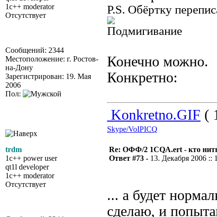
1c++ moderator
P.S. Обёртку перепис
Отсутствует
Сообщений: 2344
Конечно можно.
Местоположение: г. Ростов-
на-Дону
Конкретно:
Зарегистрирован: 19. Мая
2006
Пол:
Konkretno.GIF
( 
Skype/VoIP
ICQ
trdm
Re: ОФФ/2 1CQA.ert - кто нит
1c++ power user
Ответ #73 -
13. Декабря 2006 :: 
qt1l developer
1c++ moderator
Отсутствует
... а будет норма
сделаю, и попытаю