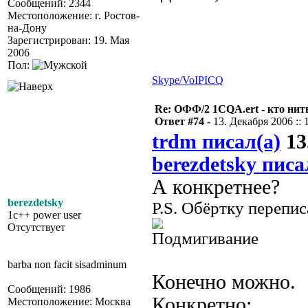
Сообщений: 2344
Местоположение: г. Ростов-
на-Дону
Зарегистрирован: 19. Мая
2006
Пол:
Skype/VoIP
ICQ
Re: ОФФ/2 1CQA.ert - кто нит
Ответ #74 -
13. Декабря 2006 :: 
trdm писал(а)
13
berezdetsky писа
А конкретнее?
berezdetsky
P.S. Обёртку перепис
1c++ power user
Отсутствует
barba non facit sisadminum
Конечно можно.
Сообщений: 1986
Конкретно:
Местоположение: Москва