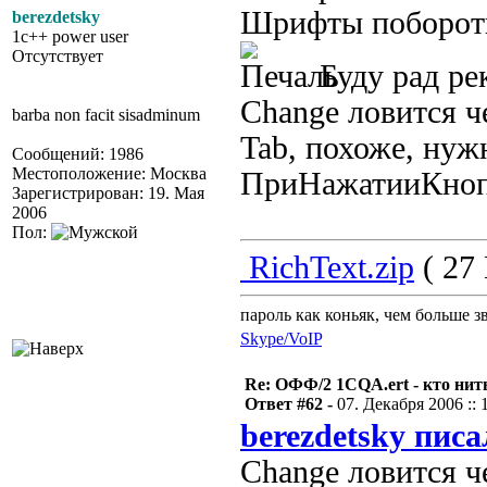
Шрифты побороть н
berezdetsky
1c++ power user
Отсутствует
Буду рад ре
Change ловится ч
barba non facit sisadminum
Tab, похоже, нуж
Сообщений: 1986
Местоположение: Москва
ПриНажатииКноп
Зарегистрирован: 19. Мая
2006
Пол:
RichText.zip
( 27 
пароль как коньяк, чем больше з
Skype/VoIP
Re: ОФФ/2 1CQA.ert - кто нит
Ответ #62 -
07. Декабря 2006 :: 
berezdetsky писа
Change ловится ч