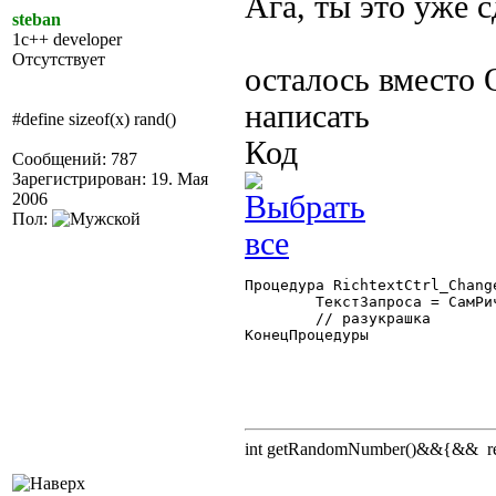
Ага, ты это уже 
steban
1c++ developer
Отсутствует
осталось вместо
написать
#define sizeof(x) rand()
Код
Сообщений: 787
Зарегистрирован: 19. Мая
2006
Пол:
Процедура RichtextCtrl_Change
	ТекстЗапроса = СамРич.Text;

	// разукрашка

КонецПроцедуры

int getRandomNumber()&&{&& retu