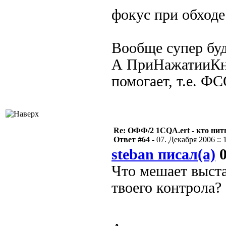
фокус при обход
Вообще супер буд
А ПриНажатииКно
помогает, т.е. Ф
Re: ОФФ/2 1CQA.ert - кто нит
Ответ #64 -
07. Декабря 2006 :: 
steban писал(а)
0
Что мешает выста
твоего контрола?