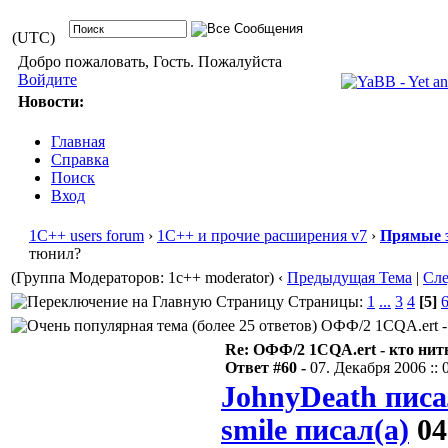
(UTC)
Добро пожаловать, Гость. Пожалуйста
Войдите
Новости:
Главная
Справка
Поиск
Вход
1С++ users forum
›
1С++ и прочие расширения v7
›
Прямые 
тюнил?
(Группа Модераторов: 1c++ moderator)
‹
Предыдущая Тема
|
Сл
Страницы:
1
...
3
4
[5]
ОФФ/2 1CQA.ert - 
Re: ОФФ/2 1CQA.ert - кто нит
Ответ #60 -
07. Декабря 2006 :: 
JohnyDeath писа
smile писал(а)
04