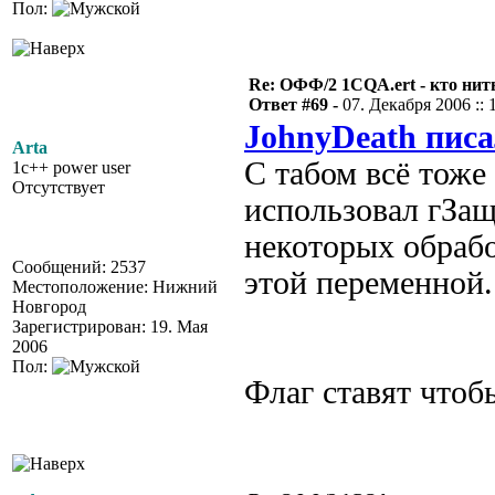
Пол:
Re: ОФФ/2 1CQA.ert - кто нит
Ответ #69 -
07. Декабря 2006 :: 
JohnyDeath писа
Arta
С табом всё тоже
1c++ power user
Отсутствует
использовал гЗащ
некоторых обраб
Сообщений: 2537
этой переменной.
Местоположение: Нижний
Новгород
Зарегистрирован: 19. Мая
2006
Пол:
Флаг ставят чтоб