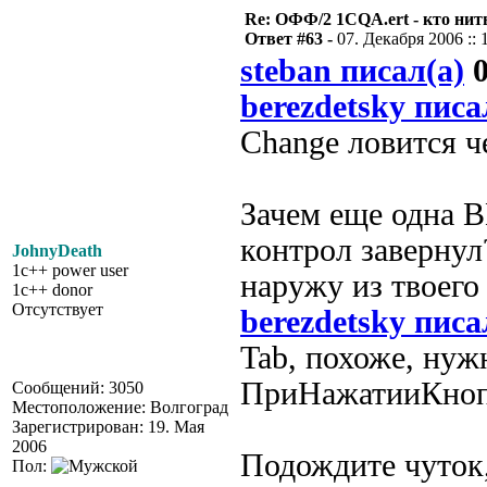
Re: ОФФ/2 1CQA.ert - кто нит
Ответ #63 -
07. Декабря 2006 :: 
steban писал(а)
0
berezdetsky писа
Change ловится ч
Зачем еще одна ВК
контрол завернул
JohnyDeath
1c++ power user
наружу из твоего
1c++ donor
Отсутствует
berezdetsky писа
Tab, похоже, нуж
ПриНажатииКноп
Сообщений: 3050
Местоположение: Волгоград
Зарегистрирован: 19. Мая
2006
Подождите чуток
Пол: