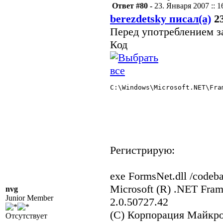
Ответ #80 -
23. Января 2007 :: 1
berezdetsky писал(а)
23
Перед употреблением з
Код
C:\Windows\Microsoft.NET\Fra
Регистрирую:
exe FormsNet.dll /codeb
Microsoft (R) .NET Fram
nvg
Junior Member
2.0.50727.42
(C) Корпорация Майкро
Отсутствует