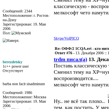
классическую - воспрои
Сообщений: 2344
мелкософт чето намутил.
Местоположение: г. Ростов-
на-Дону
Зарегистрирован: 19. Мая
2006
Пол:
Skype/VoIP
ICQ
Re: ОФФ/2 1CQA.ert - кто нит
Ответ #76 -
13. Декабря 2006 :: 
trdm писал(а)
13. Декаб
berezdetsky
Поставь классическую т
1c++ power user
Отсутствует
Сменил тему на ХР=ную
воспроизводится....
мелкософт чето намутил.
barba non facit sisadminum
Сообщений: 1986
Местоположение: Москва
Ну.. не всё так плохо..
Зарегистрирован: 19. Мая
2006
тем, как постить. У ме