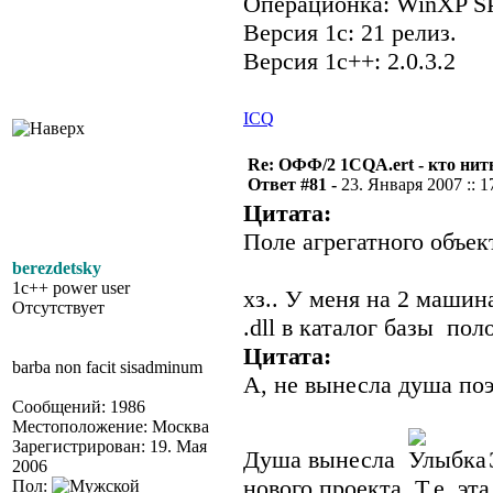
Операционка: WinXP S
Версия 1с: 21 релиз.
Версия 1c++: 2.0.3.2
ICQ
Re: ОФФ/2 1CQA.ert - кто нит
Ответ #81 -
23. Января 2007 :: 1
Цитата:
Поле агрегатного объек
berezdetsky
1c++ power user
хз.. У меня на 2 машин
Отсутствует
.dll в каталог базы пол
Цитата:
barba non facit sisadminum
А, не вынесла душа поэ
Сообщений: 1986
Местоположение: Москва
Зарегистрирован: 19. Мая
Душа вынесла
2006
нового проекта. Т.е. э
Пол: