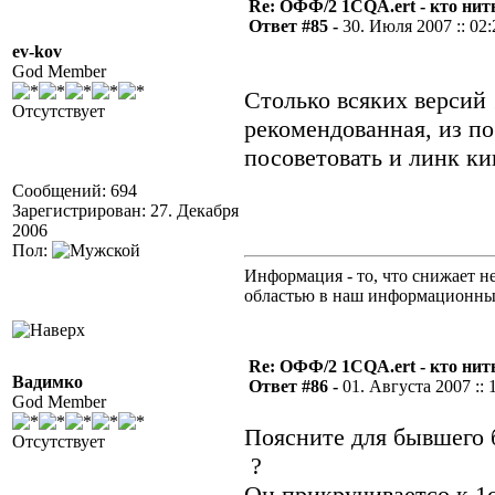
Re: ОФФ/2 1CQA.ert - кто нит
Ответ #85 -
30. Июля 2007 :: 02:
ev-kov
God Member
Столько всяких версий
Отсутствует
рекомендованная, из п
посоветовать и линк ки
Сообщений: 694
Зарегистрирован: 27. Декабря
2006
Пол:
Информация - то, что снижает н
областью в наш информационны
Re: ОФФ/2 1CQA.ert - кто нит
Вадимко
Ответ #86 -
01. Августа 2007 :: 
God Member
Поясните для бывшего 
Отсутствует
?
Он прикручиваетсо к 