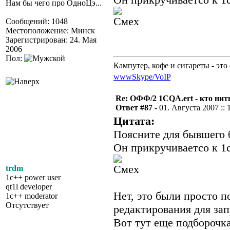
Нам бы чего про ОдноЦэ...
Сообщений: 1048
Местоположение: Минск
Зарегистрирован: 24. Мая
2006
Пол:
Кампутер, кофе и сигареты - это 
www
Skype/VoIP
Re: ОФФ/2 1CQA.ert - кто нит
Ответ #87 -
01. Августа 2007 :: 
Цитата:
Поясните для бывшего 
Он прикручиваетсо к 
trdm
1c++ power user
qt1l developer
Нет, это были просто 
1c++ moderator
Отсутствует
редактирования для зап
Вот тут еще подборочка