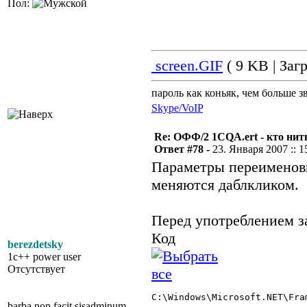
Пол:
screen.GIF
( 9 KB | Заг
пароль как коньяк, чем больше з
Skype/VoIP
Re: ОФФ/2 1CQA.ert - кто нит
Ответ #78 -
23. Января 2007 :: 1
Параметры переименовы
меняются даблкликом.
Перед употреблением з
Код
berezdetsky
1c++ power user
Отсутствует
C:\Windows\Microsoft.NET\Fra
barba non facit sisadminum