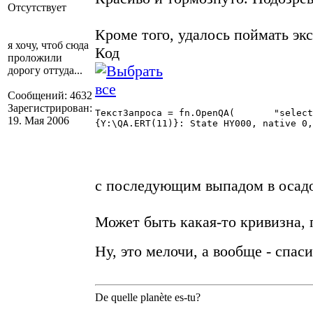
Отсутствует
Кроме того, удалось поймать эк
я хочу, чтоб сюда
Код
проложили
дорогу оттуда...
Сообщений: 4632
Зарегистрирован:
ТекстЗапроса = fn.OpenQA(	"select iddoc [doc $document]

19. Мая 2006
{Y:\QA.ERT(11)}: State HY000, native 0,
с последующим выпадом в осадо
Может быть какая-то кривизна, п
Ну, это мелочи, а вообще - спас
De quelle planète es-tu?