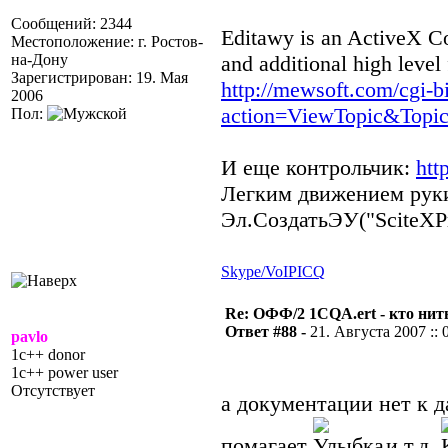
Сообщений: 2344
Editawy is an ActiveX Con
Местоположение: г. Ростов-
на-Дону
and additional high level 
Зарегистрирован: 19. Мая
http://mewsoft.com/cgi-b
2006
action=ViewTopic&Topi
Пол:
И еще контрольчик:
htt
Легким движением рук
Эл.СоздатьЭУ("SciteXPr
Skype/VoIP
ICQ
Re: ОФФ/2 1CQA.ert - кто нит
Ответ #88 -
21. Августа 2007 :: 
pavlo
1c++ donor
1c++ power user
Отсутствует
а документации нет к д
помагает
и т.д.