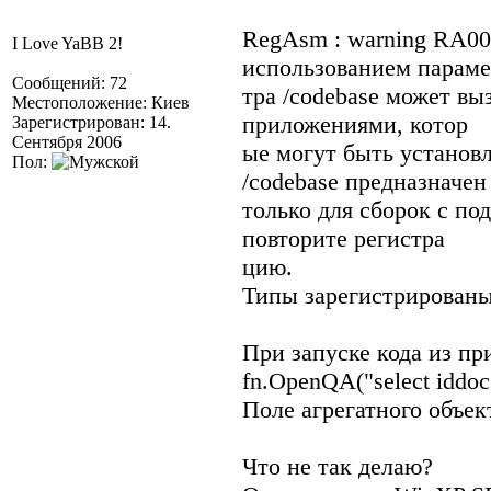
RegAsm : warning RA000
I Love YaBB 2!
использованием параме
Сообщений: 72
тра /codebase может вы
Местоположение: Киев
приложениями, котор
Зарегистрирован: 14.
Сентября 2006
ые могут быть установ
Пол:
/codebase предназначен
только для сборок с по
повторите регистра
цию.
Типы зарегистрирован
При запуске кода из пр
fn.OpenQA("select iddoc
Поле агрегатного объе
Что не так делаю?