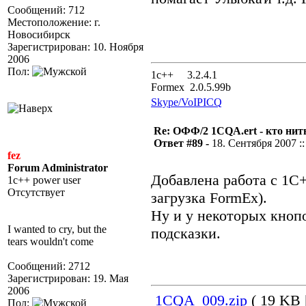
Сообщений: 712
Местоположение: г.
Новосибирск
Зарегистрирован: 10. Ноября
2006
Пол:
1с++ 3.2.4.1
Formex 2.0.5.99b
Skype/VoIP
ICQ
Re: ОФФ/2 1CQA.ert - кто нит
Ответ #89 -
18. Сентября 2007 ::
fez
Forum Administrator
Добавлена работа с 1С+
1c++ power user
Отсутствует
загрузка FormEx).
Ну и у некоторых кноп
I wanted to cry, but the
подсказки.
tears wouldn't come
Сообщений: 2712
Зарегистрирован: 19. Мая
2006
1CQA_009.zip
( 19 KB |
Пол: