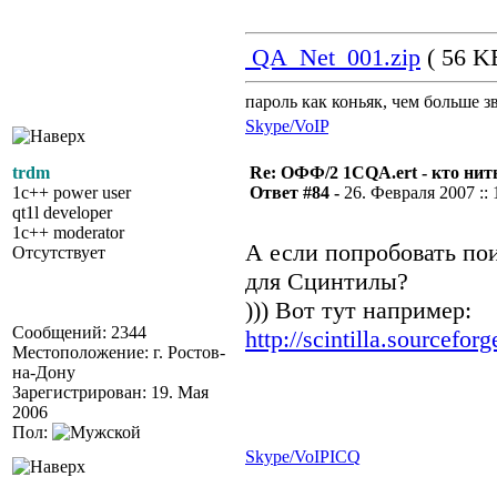
QA_Net_001.zip
( 56 KB
пароль как коньяк, чем больше з
Skype/VoIP
trdm
Re: ОФФ/2 1CQA.ert - кто нит
1c++ power user
Ответ #84 -
26. Февраля 2007 :: 
qt1l developer
1c++ moderator
А если попробовать пои
Отсутствует
для Сцинтилы?
))) Вот тут например:
Сообщений: 2344
http://scintilla.sourcefor
Местоположение: г. Ростов-
на-Дону
Зарегистрирован: 19. Мая
2006
Пол:
Skype/VoIP
ICQ