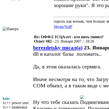
хорошие руки". Я это р
пароль как коньяк, чем больше з
Skype/VoIP
Re: ОФФ/2 1CQA.ert - кто нить тюнил?
Ответ #82 -
23. Января 2007 :: 18:26
berezdetsky писал(а)
23. Января
dll в каталог базы положить..
Да, в этом оказалась сермяга.
Иначе несмотря на то, что Загр
COM объект, а в таком виде с м
kms
Ну что тебе сказать
1c++ power user
1c++ moderator
Красиво и тормознуто. Подозрев