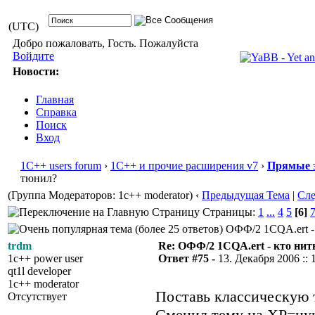
(UTC)
Добро пожаловать, Гость. Пожалуйста
Войдите
Новости:
Главная
Справка
Поиск
Вход
1С++ users forum
›
1С++ и прочие расширения v7
›
Прямые 
тюнил?
(Группа Модераторов: 1c++ moderator)
‹
Предыдущая Тема
|
Сл
Страницы:
1
...
4
5
[6]
ОФФ/2 1CQA.ert - 
trdm
Re: ОФФ/2 1CQA.ert - кто нит
1c++ power user
Ответ #75 -
13. Декабря 2006 :: 
qt1l developer
1c++ moderator
Поставь классическую т
Отсутствует
Сменил тему на ХР=ну