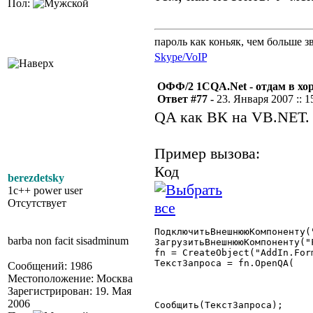
Пол:
пароль как коньяк, чем больше з
Skype/VoIP
ОФФ/2 1CQA.Net - отдам в хо
Ответ #77 -
23. Января 2007 :: 1
QA как ВК на VB.NET.
Пример вызова:
Код
berezdetsky
1c++ power user
Отсутствует
ПодключитьВнешнююКомпоненту("
barba non facit sisadminum
ЗагрузитьВнешнююКомпоненту("F
fn = CreateObject("AddIn.Form
ТекстЗапроса = fn.OpenQA(	"select iddoc [doc $document]

Сообщений: 1986
				|	, iddocdef doc_ki
Местоположение: Москва
				|from _1sjourn (nolo
Зарегистрирован: 19. Мая
				|")
2006
Сообщить(ТекстЗапроса);
