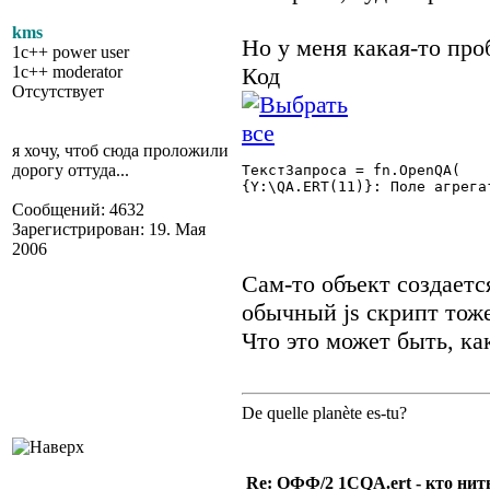
kms
Но у меня какая-то про
1c++ power user
1c++ moderator
Код
Отсутствует
я хочу, чтоб сюда проложили
дорогу оттуда...
ТекстЗапроса = fn.OpenQA(	"select iddoc [doc $document]

{Y:\QA.ERT(11)}: Поле агрега
Сообщений: 4632
Зарегистрирован: 19. Мая
2006
Сам-то объект создается
обычный js скрипт тоже
Что это может быть, к
De quelle planète es-tu?
Re: ОФФ/2 1CQA.ert - кто нит