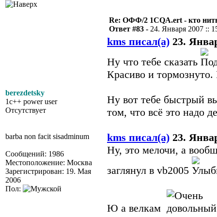
Re: ОФФ/2 1CQA.ert - кто нит
Ответ #83 -
24. Января 2007 :: 1
kms писал(а)
23. Январ
Ну что тебе сказать
Красиво и тормознуто. 
berezdetsky
Ну вот тебе быстрый выв
1c++ power user
Отсутствует
том, что всё это надо д
kms писал(а)
23. Январ
barba non facit sisadminum
Ну, это мелочи, а вообщ
Сообщений: 1986
Местоположение: Москва
заглянул в vb2005
Зарегистрирован: 19. Мая
2006
Пол:
Ю а велкам