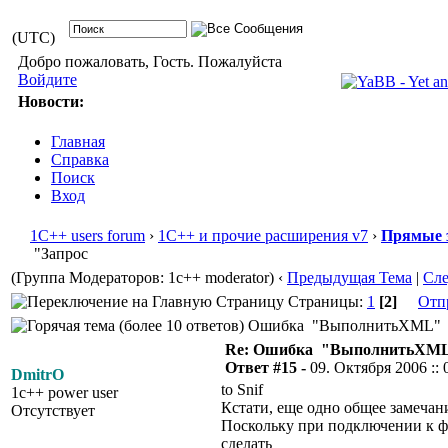
(UTC)
Добро пожаловать, Гость. Пожалуйста
Войдите
Новости:
Главная
Справка
Поиск
Вход
1С++ users forum
›
1С++ и прочие расширения v7
›
Прямые 
"Запрос
(Группа Модераторов: 1c++ moderator)
‹
Предыдущая Тема
|
Сл
Страницы:
1
[2]
Отп
Ошибка "ВыполнитьXML" - "
Re: Ошибка "ВыполнитьXML
Ответ #15 -
09. Октября 2006 :: 
DmitrO
to Snif
1c++ power user
Кстати, еще одно общее замечани
Отсутствует
Поскольку при подключении к фа
сделать