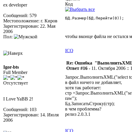
Код
ex developer
Сообщений: 579
БД.Размер(БД.Перейти(0)); 

Местоположение: г. Киров
Зарегистрирован: 22. Мая
2006
чтобы вконце файла не остался 
Пол:
ICQ
Re: Ошибка "ВыполнитьXML
Igor-bts
Ответ #16 -
11. Октября 2006 :: 
Full Member
Запрос.ВыполнитьXML("select top
в файл ничего не добавляет,
Отсутствует
хотя так работает:
стр =Запрос.ВыполнитьXML("selec
raw");
I Love YaBB 2!
Бд.ЗаписатьСтроку(стр);
в чем проблемма?
Сообщений: 103
релиз 2.0.3.1
Зарегистрирован: 14. Июля
2006
ICQ