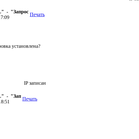
" - "Запрос
Печать
17:09
ровка установлена?
IP записан
" - "Зап
Печать
18:51