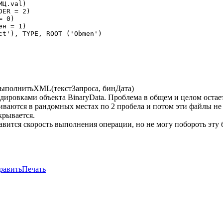
ВыполнитьXML(текстЗапроса, бинДата)
дировками объекта BinaryData. Проблема в общем и целом остае
ваются в рандомных местах по 2 пробела и потом эти файлы не
крывается.
вится скорость выполнения операции, но не могу побороть эту б
равить
Печать