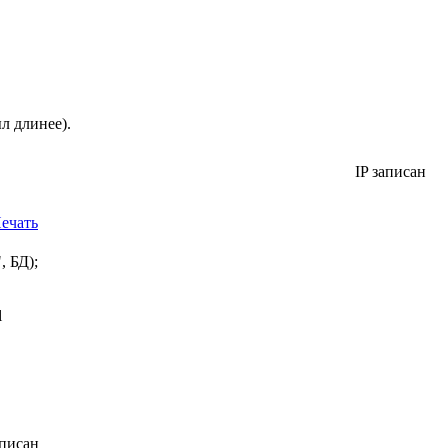
л длинее).
IP записан
ечать
, БД);
l
аписан