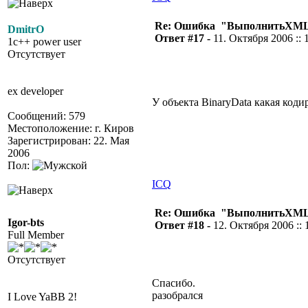
Re: Ошибка "ВыполнитьXML
DmitrO
Ответ #17 -
11. Октября 2006 :: 
1c++ power user
Отсутствует
ex developer
У объекта BinaryData какая коди
Сообщений: 579
Местоположение: г. Киров
Зарегистрирован: 22. Мая
2006
Пол:
ICQ
Re: Ошибка "ВыполнитьXML
Igor-bts
Ответ #18 -
12. Октября 2006 :: 
Full Member
Отсутствует
Спасибо.
разобрался
I Love YaBB 2!