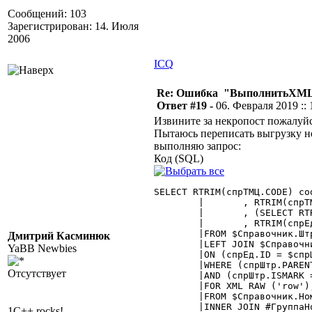
Сообщений: 103
Зарегистрирован: 14. Июля
2006
ICQ
Re: Ошибка "ВыполнитьXML
Ответ #19 -
06. Февраля 2019 :: 
Извините за некропост пожалуйст
Пытаюсь переписать выгрузку н
выполняю запрос:
Код (SQL)
SELECT RTRIM(спрТМЦ.CODE) cod
	|	, RTRIM(спрТМЦ.DESCR) name

	|	, (SELECT RTRIM(спрШтр.CODE) codebar

	|	, RTRIM(спрЕд.DESCR) unit

	|FROM $Справочник.Штрихкоды AS спрШтр With (NOLOCK)

Дмитрий Касминюк
	|LEFT JOIN $Справочник.Единицы AS спрЕд With (NOLOCK)

YaBB Newbies
	|ON (спрЕд.ID = $спрШтр.ЕдиницаИзмерения)

	|WHERE (спрШтр.PARENTEXT = спрТМЦ.ID)

Отсутствует
	|AND (спрШтр.ISMARK = 0)

	|FOR XML RAW ('row'), TYPE, ROOT ('barcodes'))

	|FROM $Справочник.Номенклатура AS спрТМЦ With (NOLOCK)

	|INNER JOIN #ГруппаНоменклатура AS грТМЦ With (NOLOCK)

1C++ rocks!