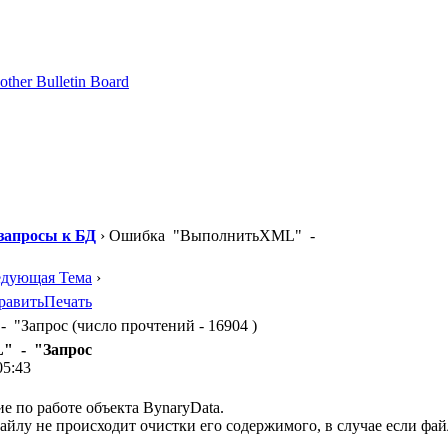
запросы к БД
› Ошибка "ВыполнитьXML" -
едующая Тема
›
равить
Печать
Запрос (число прочтений - 16904 )
" - "Запрос
05:43
е по работе объекта BynaryData.
йлу не происходит очистки его содержимого, в случае если фай