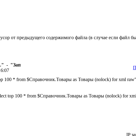
мусор от предыдущего содержимого файла (в случае если файл бы
" - "Зап
П
16:07
 100 * from $Справочник.Товары as Товары (nolock) for xml raw"
t top 100 * from $Справочник.Товары as Товары (nolock) for xm
IP з