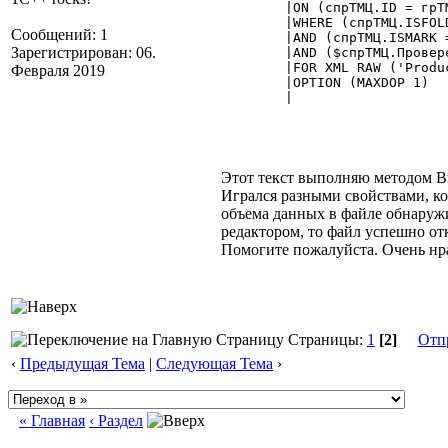
	|ON (спрТМЦ.ID = грТМЦ.val)

	|WHERE (спрТМЦ.ISFOLDER = 2)

Сообщений: 1
	|AND (спрТМЦ.ISMARK = 0)

Зарегистрирован: 06.
	|AND ($спрТМЦ.Проверен = 1)

	|FOR XML RAW ('Product'), TYPE, ROOT ('Obmen')

Февраля 2019
        |OPTION (MAXDOP 1)

	| 

Этот текст выполняю методом 
Игрался разными свойствами, ко
объема данных в файле обнаружи
редактором, то файл успешно от
Помогите пожалуйста. Очень нра
Страницы:
1
[2]
Отп
‹
Предыдущая Тема
|
Следующая Тема
›
« Главная
‹ Раздел