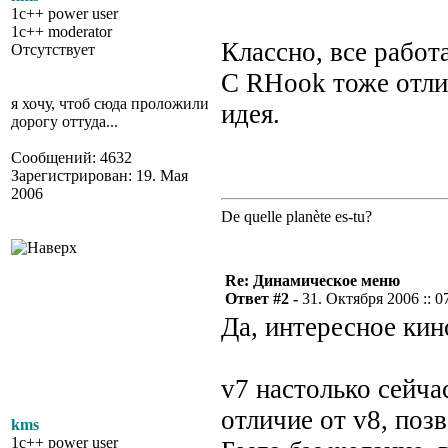
1c++ power user
1c++ moderator
Классно, все работа
Отсутствует
C RHook тоже отли
я хочу, чтоб сюда проложили
идея.
дорогу оттуда...
Сообщений: 4632
Зарегистрирован: 19. Мая
2006
De quelle planète es-tu?
Re: Динамическое меню
Ответ #2 -
31. Октября 2006 :: 0
Да, интересное кин
v7 настолько сейча
отличие от v8, поз
kms
1c++ power user