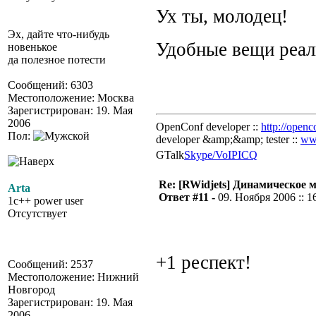
Ух ты, молодец!
Эх, дайте что-нибудь
Удобные вещи реа
новенькое
да полезное потести
Сообщений: 6303
Местоположение: Москва
Зарегистрирован: 19. Мая
2006
OpenConf developer ::
http://openc
Пол:
developer &amp;&amp; tester ::
ww
GTalk
Skype/VoIP
ICQ
Re: [RWidjets] Динамическое
Arta
Ответ #11 -
09. Ноября 2006 :: 1
1c++ power user
Отсутствует
+1 респект!
Сообщений: 2537
Местоположение: Нижний
Новгород
Зарегистрирован: 19. Мая
2006