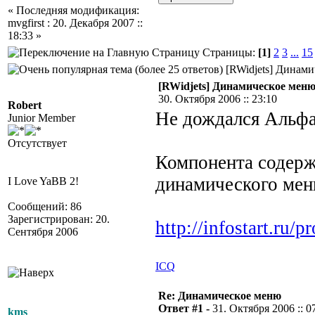
« Последняя модификация:
mvgfirst : 20. Декабря 2007 ::
18:33 »
Страницы:
[1]
2
3
...
15
[RWidjets] Динами
[RWidjets] Динамическое мен
30. Октября 2006 :: 23:10
Robert
Не дождался Альфа,
Junior Member
Отсутствует
Компонента содерж
динамического мен
I Love YaBB 2!
Сообщений: 86
Зарегистрирован: 20.
http://infostart.ru
Сентября 2006
ICQ
Re: Динамическое меню
Ответ #1 -
31. Октября 2006 :: 0
kms