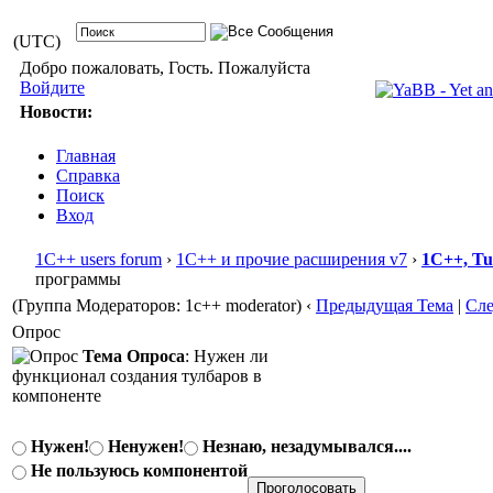
(UTC)
Добро пожаловать, Гость. Пожалуйста
Войдите
Новости:
Главная
Справка
Поиск
Вход
1С++ users forum
›
1С++ и прочие расширения v7
›
1С++, T
программы
(Группа Модераторов: 1c++ moderator)
‹
Предыдущая Тема
|
Сл
Опрос
Тема Опроса
: Нужен ли
функционал создания тулбаров в
компоненте
Нужен!
Ненужен!
Незнаю, незадумывался....
Не пользуюсь компонентой