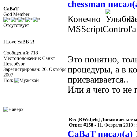
chessman писал(
CaBaT
God Member
Конечно
Ве
Отсутствует
MSScriptControl'а
I Love YaBB 2!
Сообщений: 718
Это понятно, тол
Местоположение: Санкт-
Петербург
процедуры, а в к
Зарегистрирован: 26. Октября
2007
присваивается..
Пол:
Или я чего то не 
Re: [RWidjets] Динамическое
Ответ #158 -
11. Февраля 2010 ::
CaBaT писал(а)
1