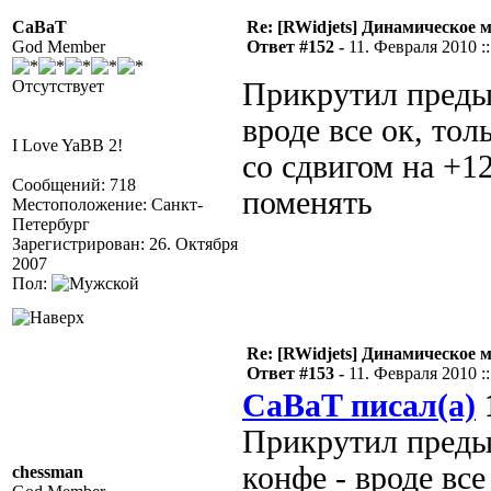
CaBaT
Re: [RWidjets] Динамическое
God Member
Ответ #152 -
11. Февраля 2010 ::
Отсутствует
Прикрутил предыд
вроде все ок, то
I Love YaBB 2!
со сдвигом на +1
Сообщений: 718
поменять
Местоположение: Санкт-
Петербург
Зарегистрирован: 26. Октября
2007
Пол:
Re: [RWidjets] Динамическое
Ответ #153 -
11. Февраля 2010 ::
CaBaT писал(а)
1
Прикрутил преды
конфе - вроде все
chessman