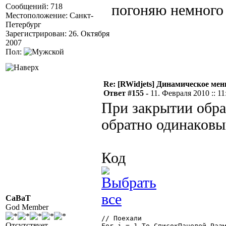
Сообщений: 718
погоняю немного
Местоположение: Санкт-
Петербург
Зарегистрирован: 26. Октября
2007
Пол:
Re: [RWidjets] Динамическое м
Ответ #155 -
11. Февраля 2010 :: 11
При закрытии обра
обратно одинаковы
Код
CaBaT
God Member
// Поехали

Отсутствует
For j = 1 To СписокПанелей.Разм