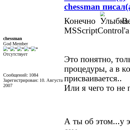
chessman писал(
Конечно
Ве
MSScriptControl'а
chessman
God Member
Отсутствует
Это понятно, тол
процедуры, а в к
Сообщений: 1084
присваивается..
Зарегистрирован: 10. Августа
2007
Или я чего то не 
А ты об этом...у