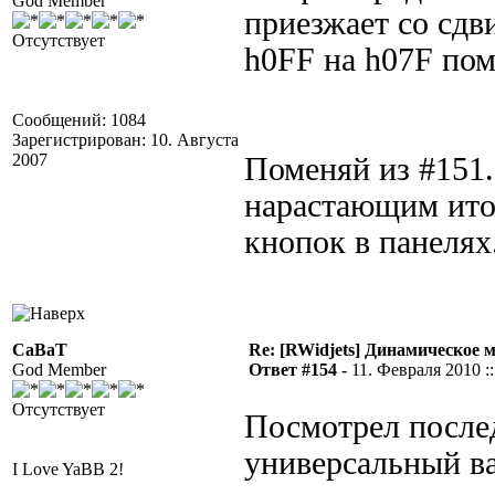
God Member
приезжает со сдв
Отсутствует
h0FF на h07F по
Сообщений: 1084
Зарегистрирован: 10. Августа
2007
Поменяй из #151
нарастающим итог
кнопок в панелях
CaBaT
Re: [RWidjets] Динамическое
God Member
Ответ #154 -
11. Февраля 2010 ::
Отсутствует
Посмотрел послед
универсальный ва
I Love YaBB 2!