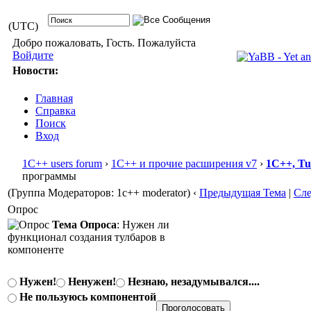
(UTC)
Добро пожаловать, Гость. Пожалуйста
Войдите
Новости:
Главная
Справка
Поиск
Вход
1С++ users forum
›
1С++ и прочие расширения v7
›
1С++, T
программы
(Группа Модераторов: 1c++ moderator)
‹
Предыдущая Тема
|
Сл
Опрос
Тема Опроса
: Нужен ли
функционал создания тулбаров в
компоненте
Нужен!
Ненужен!
Незнаю, незадумывался....
Не пользуюсь компонентой