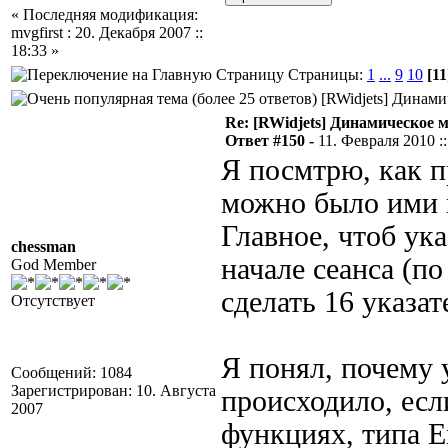
« Последняя модификация:
mvgfirst : 20. Декабря 2007 ::
18:33 »
Страницы:
1
...
9
10
[11
[RWidjets] Динами
Re: [RWidjets] Динамическое
Ответ #150 -
11. Февраля 2010 ::
Я посмтрю, как п
можно было ими м
Главное, чтоб ук
chessman
начале сеанса (по
God Member
сделать 16 указат
Отсутствует
Я понял, почему 
Сообщений: 1084
Зарегистрирован: 10. Августа
происходило, если
2007
функциях, типа 