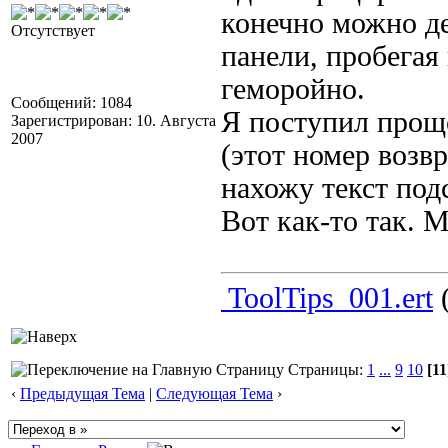
конечно можно де
Отсутствует
панели, пробегая 
геморойно.
Сообщений: 1084
Я поступил прощ
Зарегистрирован: 10. Августа
2007
(этот номер возв
нахожу текст под
Вот как-то так. 
ToolTips_001.ert
(
Страницы:
1
...
9
10
[11
‹
Предыдущая Тема
|
Следующая Тема
›