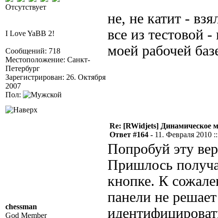
Отсутствует
не, не катит - в
все из тестовой -
I Love YaBB 2!
моей рабочей базе
Сообщений: 718
Местоположение: Санкт-
Петербург
Зарегистрирован: 26. Октября
2007
Пол:
Re: [RWidjets] Динамическое
Ответ #164 -
11. Февраля 2010 ::
Попробуй эту ве
Пришлось получ
кнопке. К сожал
панели не решает
chessman
идентифицировать
God Member