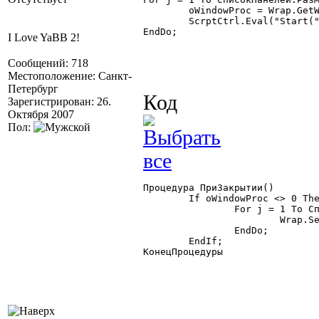
	oWindowProc = Wrap.GetWindowLong(СписокПанелей.ПолучитьЗначение(j), -4);

	ScrptCtrl.Eval("Start(" + СписокПанелей.ПолучитьЗначение(j) + "," + oWindowProc + ")");

EndDo;

I Love YaBB 2!
Сообщений: 718
Местоположение: Санкт-
Петербург
Код
Зарегистрирован: 26.
Октября 2007
Пол:
Процедура ПриЗакрытии()

	If oWindowProc <> 0 Then

		For j = 1 To СписокПанелей.РазмерСписка() Do

			Wrap.SetWindowLong(СписокПанелей.ПолучитьЗначение(j),  -4, oWindowProc);

		EndDo;

	EndIf;

КонецПроцедуры 
