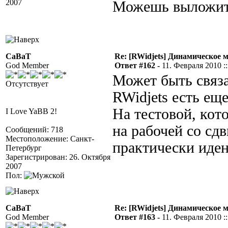
2007
Можешь выложить
CaBaT
Re: [RWidjets] Динамическое
God Member
Ответ #162 -
11. Февраля 2010 ::
Может быть связа
Отсутствует
RWidjets есть ещ
На тестовой, кот
I Love YaBB 2!
на рабочей со сдв
Сообщений: 718
Местоположение: Санкт-
практически иде
Петербург
Зарегистрирован: 26. Октября
2007
Пол:
CaBaT
Re: [RWidjets] Динамическое
God Member
Ответ #163 -
11. Февраля 2010 ::