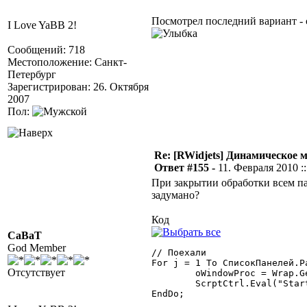
Посмотрел последний вариант - 
I Love YaBB 2!
Сообщений: 718
Местоположение: Санкт-
Петербург
Зарегистрирован: 26. Октября
2007
Пол:
Re: [RWidjets] Динамическое
Ответ #155 -
11. Февраля 2010 ::
При закрытии обработки всем па
задумано?
Код
CaBaT
God Member
// Поехали

For j = 1 To СписокПанелей.Ра
Отсутствует
	oWindowProc = Wrap.GetWindowLong(СписокПанелей.ПолучитьЗначение(j), -4);

	ScrptCtrl.Eval("Start(" + СписокПанелей.ПолучитьЗначение(j) + "," + oWindowProc + ")");

EndDo;
