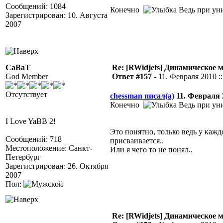
Сообщений: 1084
Конечно
Ведь при уни
Зарегистрирован: 10. Августа
2007
CaBaT
Re: [RWidjets] Динамическое
God Member
Ответ #157 -
11. Февраля 2010 ::
Отсутствует
chessman писал(а)
11. Февраля 2
Конечно
Ведь при уни
I Love YaBB 2!
Это понятно, только ведь у каж
Сообщений: 718
присваивается..
Местоположение: Санкт-
Или я чего то не понял..
Петербург
Зарегистрирован: 26. Октября
2007
Пол:
Re: [RWidjets] Динамическое