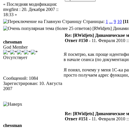
« Последняя модификация:
mvgfirst : 20. Декабря 2007 ::
18:33 »
Страницы:
1
...
9
10
[11
[RWidjets] Динами
Re: [RWidjets] Динамическое
Ответ #150 -
11. Февраля 2010 ::
chessman
God Member
Я посмтрю, как проще идентифиц
Отсутствует
в начале сеанса (по документаци
Я понял, почему у меня 1С-ка ра
просто получаем адрес функции,
Сообщений: 1084
Зарегистрирован: 10. Августа
2007
Re: [RWidjets] Динамическое
Ответ #151 -
11. Февраля 2010 ::
chessman