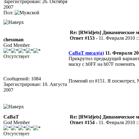
Зарегистрирован: 26. Октября
2007
Пол:
Re: [RWidjets] Динамическое
Ответ #153 -
11. Февраля 2010 ::
chessman
God Member
CaBaT писал(а)
11. Февраля 201
Отсутствует
Прикрутил предыдущий вариант к
маску с h0FF на h07F поменять
Сообщений: 1084
Поменяй из #151. Я посмотрел, 
Зарегистрирован: 10. Августа
2007
CaBaT
Re: [RWidjets] Динамическое
God Member
Ответ #154 -
11. Февраля 2010 ::
Отсутствует