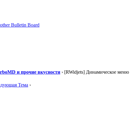
urboMD и прочие вкусности
› [RWidjets] Динамическое меню
едующая Тема
›