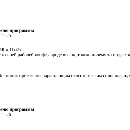
 меню программы
 11:25
0 :: 11:21:
 своей рабочей конфе - вроде все ок, только почему то индекс 
№ кнопок приезжают нарастающим итогом, т.е. там сплошная ну
 меню программы
 11:26