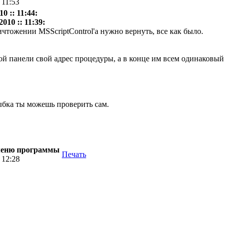
 11:53
0 :: 11:44:
010 :: 11:39:
чтожении MSScriptControl'а нужно вернуть, все как было.
дой панели свой адрес процедуры, а в конце им всем одинаковый
ты можешь проверить сам.
 меню программы
Печать
 12:28