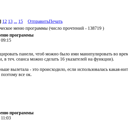
]
12
13
...
15
Отправить
Печать
ческое меню программы (число прочтений - 138719 )
 меню программы
 09:15
ировать панели, чтоб можно было ими манипулировать во время
и, в теч. сеанса можно сделать 16 указателей на функции).
ньше вылетала - это происходило, если использовалась какая-ни
 поэтому все ок.
 меню программы
 11:03