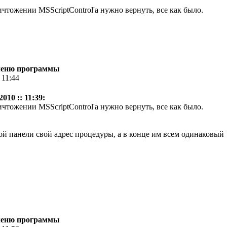
чтожении MSScriptControl'а нужно вернуть, все как было.
 меню программы
 11:44
010 :: 11:39:
чтожении MSScriptControl'а нужно вернуть, все как было.
дой панели свой адрес процедуры, а в конце им всем одинаковый
 меню программы