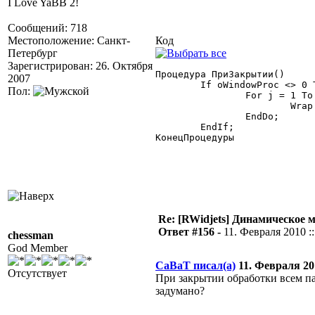
I Love YaBB 2!
Сообщений: 718
Местоположение: Санкт-
Код
Петербург
Зарегистрирован: 26. Октября
Процедура ПриЗакрытии()

2007
	If oWindowProc <> 0 Then

Пол:
		For j = 1 To СписокПанелей.РазмерСписка() Do

			Wrap.SetWindowLong(СписокПанелей.ПолучитьЗначение(j),  -4, oWindowProc);

		EndDo;

	EndIf;

КонецПроцедуры 

Re: [RWidjets] Динамическое
Ответ #156 -
11. Февраля 2010 ::
chessman
God Member
CaBaT писал(а)
11. Февраля 201
Отсутствует
При закрытии обработки всем па
задумано?