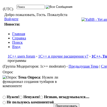
(UTC)
Добро пожаловать, Гость. Пожалуйста
Войдите
Новости:
Главная
Справка
Поиск
Вход
1С++ users forum
›
1С++ и прочие расширения v7
›
1С++, T
программы
(Группа Модераторов: 1c++ moderator)
‹
Предыдущая Тема
|
Сл
Опрос
Тема Опроса
: Нужен ли
функционал создания тулбаров в
компоненте
Нужен!
Ненужен!
Незнаю, незадумывался....
Не пользуюсь компонентой