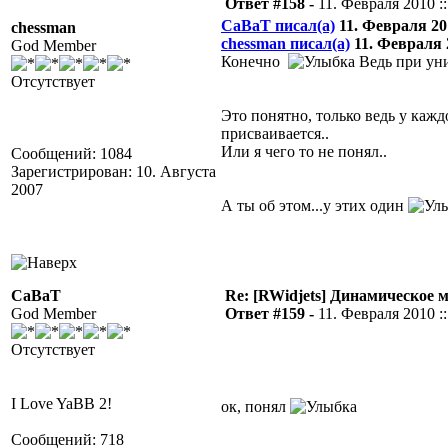
Ответ #158 -
11. Февраля 2010 ::
CaBaT писал(а)
11. Февраля 201
chessman
chessman писал(а)
11. Февраля 2
God Member
Конечно
Ведь при уни
Отсутствует
Это понятно, только ведь у каж
присваивается..
Или я чего то не понял..
Сообщений: 1084
Зарегистрирован: 10. Августа
2007
А ты об этом...у этих один
CaBaT
Re: [RWidjets] Динамическое
God Member
Ответ #159 -
11. Февраля 2010 ::
Отсутствует
I Love YaBB 2!
ок, понял
Сообщений: 718