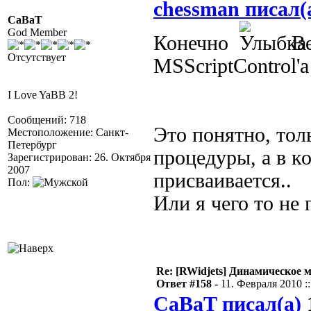
chessman писал(
CaBaT
God Member
Конечно
Ве
Отсутствует
MSScriptControl'а
I Love YaBB 2!
Сообщений: 718
Это понятно, тол
Местоположение: Санкт-
Петербург
процедуры, а в к
Зарегистрирован: 26. Октября
2007
присваивается..
Пол:
Или я чего то не 
Re: [RWidjets] Динамическое
Ответ #158 -
11. Февраля 2010 ::
CaBaT писал(а)
1