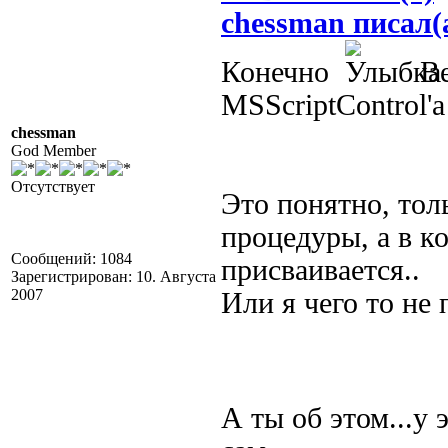
chessman писал(
Конечно
Ве
MSScriptControl'а
chessman
God Member
Отсутствует
Это понятно, тол
процедуры, а в к
Сообщений: 1084
присваивается..
Зарегистрирован: 10. Августа
2007
Или я чего то не 
А ты об этом...у