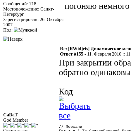
Сообщений: 718
погоняю немного
Местоположение: Санкт-
Петербург
Зарегистрирован: 26. Октября
2007
Пол:
Re: [RWidjets] Динамическое м
Ответ #155 -
11. Февраля 2010 :: 11
При закрытии обра
обратно одинаковы
Код
CaBaT
God Member
// Поехали

Отсутствует
For j = 1 To СписокПанелей.Разм