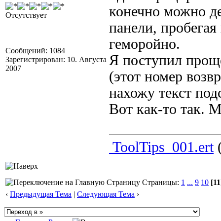
конечно можно де
Отсутствует
панели, пробегая 
геморойно.
Сообщений: 1084
Я поступил прощ
Зарегистрирован: 10. Августа
2007
(этот номер возв
нахожу текст под
Вот как-то так. 
ToolTips_001.ert
(
Страницы:
1
...
9
10
[11
‹
Предыдущая Тема
|
Следующая Тема
›