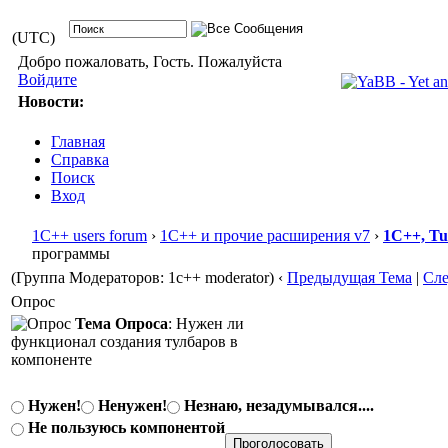
(UTC)
Добро пожаловать, Гость. Пожалуйста
Войдите
Новости:
Главная
Справка
Поиск
Вход
1С++ users forum
›
1С++ и прочие расширения v7
›
1С++, T
программы
(Группа Модераторов: 1c++ moderator)
‹
Предыдущая Тема
|
Сл
Опрос
Тема Опроса
: Нужен ли
функционал создания тулбаров в
компоненте
Нужен!
Ненужен!
Незнаю, незадумывался....
Не пользуюсь компонентой