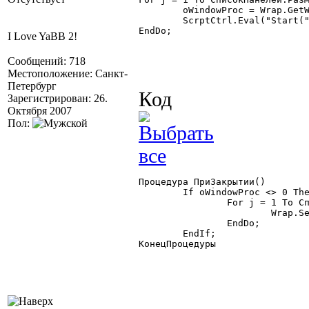
	oWindowProc = Wrap.GetWindowLong(СписокПанелей.ПолучитьЗначение(j), -4);

	ScrptCtrl.Eval("Start(" + СписокПанелей.ПолучитьЗначение(j) + "," + oWindowProc + ")");

EndDo;

I Love YaBB 2!
Сообщений: 718
Местоположение: Санкт-
Петербург
Код
Зарегистрирован: 26.
Октября 2007
Пол:
Процедура ПриЗакрытии()

	If oWindowProc <> 0 Then

		For j = 1 To СписокПанелей.РазмерСписка() Do

			Wrap.SetWindowLong(СписокПанелей.ПолучитьЗначение(j),  -4, oWindowProc);

		EndDo;

	EndIf;

КонецПроцедуры 
