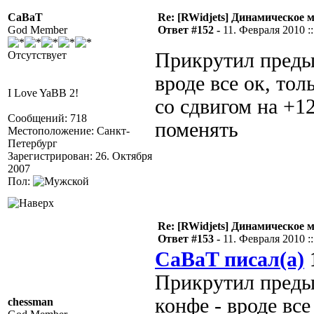
CaBaT
Re: [RWidjets] Динамическое
God Member
Ответ #152 -
11. Февраля 2010 ::
Отсутствует
Прикрутил предыд
вроде все ок, то
I Love YaBB 2!
со сдвигом на +1
Сообщений: 718
поменять
Местоположение: Санкт-
Петербург
Зарегистрирован: 26. Октября
2007
Пол:
Re: [RWidjets] Динамическое
Ответ #153 -
11. Февраля 2010 ::
CaBaT писал(а)
1
Прикрутил преды
конфе - вроде все
chessman