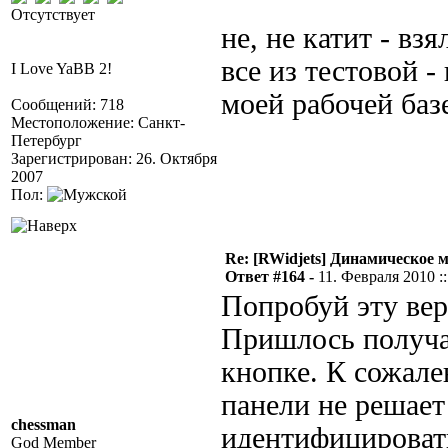
Отсутствует
не, не катит - в
все из тестовой -
I Love YaBB 2!
моей рабочей базе
Сообщений: 718
Местоположение: Санкт-
Петербург
Зарегистрирован: 26. Октября
2007
Пол:
Re: [RWidjets] Динамическое
Ответ #164 -
11. Февраля 2010 ::
Попробуй эту ве
Пришлось получ
кнопке. К сожал
панели не решает
chessman
идентифицировать
God Member