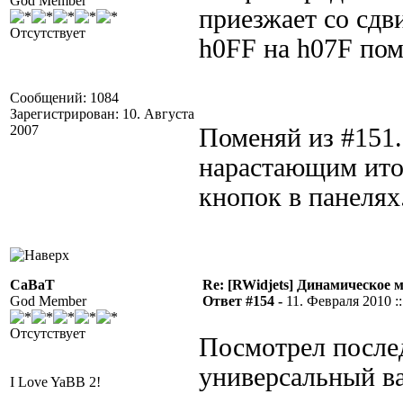
God Member
приезжает со сдв
Отсутствует
h0FF на h07F по
Сообщений: 1084
Зарегистрирован: 10. Августа
2007
Поменяй из #151
нарастающим итог
кнопок в панелях
CaBaT
Re: [RWidjets] Динамическое
God Member
Ответ #154 -
11. Февраля 2010 ::
Отсутствует
Посмотрел послед
универсальный ва
I Love YaBB 2!