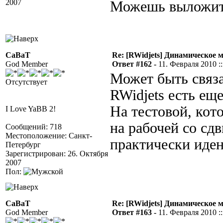
2007
Можешь выложить
CaBaT
Re: [RWidjets] Динамическое
God Member
Ответ #162 -
11. Февраля 2010 ::
Может быть связа
Отсутствует
RWidjets есть ещ
На тестовой, кот
I Love YaBB 2!
на рабочей со сдв
Сообщений: 718
Местоположение: Санкт-
практически иде
Петербург
Зарегистрирован: 26. Октября
2007
Пол:
CaBaT
Re: [RWidjets] Динамическое
God Member
Ответ #163 -
11. Февраля 2010 ::