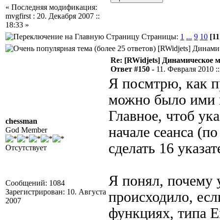
« Последняя модификация:
mvgfirst : 20. Декабря 2007 ::
18:33 »
Страницы:
1
...
9
10
[11
[RWidjets] Динами
Re: [RWidjets] Динамическое
Ответ #150 -
11. Февраля 2010 ::
Я посмтрю, как п
можно было ими м
Главное, чтоб ук
chessman
начале сеанса (по
God Member
сделать 16 указат
Отсутствует
Я понял, почему 
Сообщений: 1084
Зарегистрирован: 10. Августа
происходило, если
2007
функциях, типа 