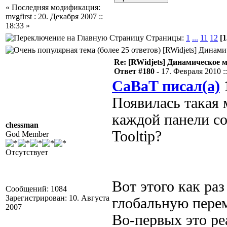
« Последняя модификация:
mvgfirst : 20. Декабря 2007 ::
18:33 »
Страницы:
1
...
11
12
[1
[RWidjets] Динами
Re: [RWidjets] Динамическое
Ответ #180 -
17. Февраля 2010 ::
CaBaT писал(а)
1
Появилась такая 
каждой панели со
chessman
Tooltip?
God Member
Отсутствует
Вот этого как раз
Сообщений: 1084
Зарегистрирован: 10. Августа
глобальную пере
2007
Во-первых это ре