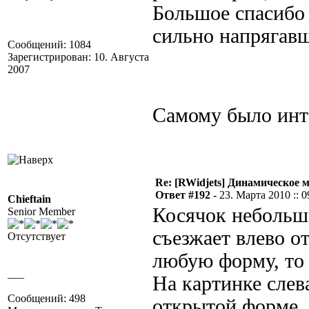
Большое спасибо
сильно напрягав
Сообщений: 1084
Зарегистрирован: 10. Августа
2007
Самому было ин
Re: [RWidjets] Динамическое
Ответ #192 -
23. Марта 2010 :: 0
Chieftain
Косячок небольш
Senior Member
съезжает влево о
Отсутствует
любую форму, то
___
На картинке слев
Сообщений: 498
открытой форме