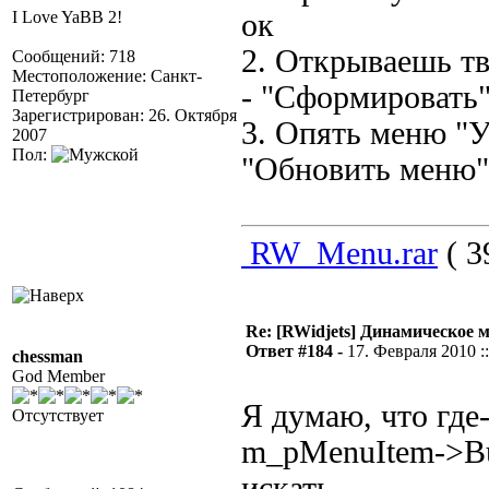
I Love YaBB 2!
ок
2. Открываешь т
Сообщений: 718
Местоположение: Санкт-
- "Сформировать
Петербург
Зарегистрирован: 26. Октября
3. Опять меню "У
2007
Пол:
"Обновить меню"
RW_Menu.rar
( 3
Re: [RWidjets] Динамическое
Ответ #184 -
17. Февраля 2010 ::
chessman
God Member
Я думаю, что где-
Отсутствует
m_pMenuItem->Bu
искать