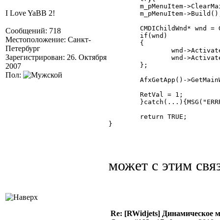
	m_pMenuItem->ClearMainMenu();

I Love YaBB 2!
	m_pMenuItem->Build();

	CMDIChildWnd* wnd = GetMainFrame()->MDIGetActive();

Сообщений: 718
	if(wnd)

Местоположение: Санкт-
	{

Петербург
		wnd->ActivateFrame(SW_HIDE);

Зарегистрирован: 26. Октября
		wnd->ActivateFrame(SW_SHOW);

	};

2007
Пол:
	AfxGetApp()->
GetMain
	RetVal = 1;

	}catch(...){MSG("ERRRORRR funcRedrawMenu")}

	return TRUE;

} 

может с этим свя
Re: [RWidjets] Динамическое