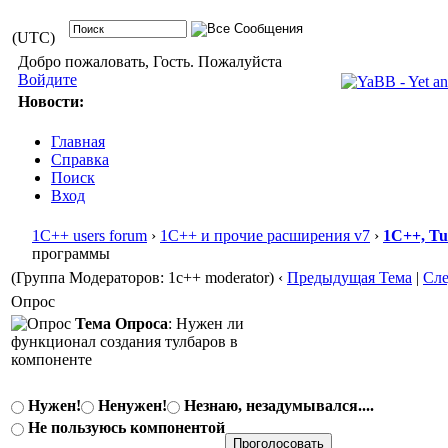
(UTC)
Добро пожаловать, Гость. Пожалуйста
Войдите
Новости:
Главная
Справка
Поиск
Вход
1С++ users forum
›
1С++ и прочие расширения v7
›
1С++, T
программы
(Группа Модераторов: 1c++ moderator)
‹
Предыдущая Тема
|
Сл
Опрос
Тема Опроса
: Нужен ли
функционал создания тулбаров в
компоненте
Нужен!
Ненужен!
Незнаю, незадумывался....
Не пользуюсь компонентой