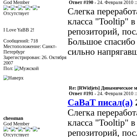
God Member
Ответ #190 -
24. Февраля 2010 ::
Слегка переработ
Отсутствует
класса "Tooltip" в
репозиторий, пос
I Love YaBB 2!
Большое спасибо
Сообщений: 718
Местоположение: Санкт-
сильно напрягав
Петербург
Зарегистрирован: 26. Октября
2007
Пол:
Re: [RWidjets] Динамическое
Ответ #191 -
24. Февраля 2010 ::
CaBaT писал(а)
2
Слегка переработ
chessman
класса "Tooltip" в
God Member
репозиторий, пос
Отсутствует