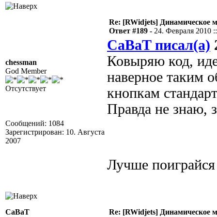
Re: [RWidjets] Динамическое
Ответ #189 -
24. Февраля 2010 ::
CaBaT писал(а)
2
Ковыряю код, иде
chessman
God Member
наверное таким о
Отсутствует
кнопкам стандар
Правда не знаю, 
Сообщений: 1084
Зарегистрирован: 10. Августа
2007
Лучше поиграйся
CaBaT
Re: [RWidjets] Динамическое