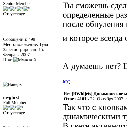
Ты сможешь сдела
Senior Member
определенные ра
Отсутствует
после обнуления 
___
и которое всегда 
Сообщений: 498
Местоположение: Тула
Зарегистрирован: 15.
Февраля 2007
Пол:
А думаешь нет? 
ICQ
Re: [RWidjets] Динамическое
mvgfirst
Ответ #101 -
22. Октября 2007 ::
Full Member
Так что с кнопка
Отсутствует
динамическими т
В свете активног