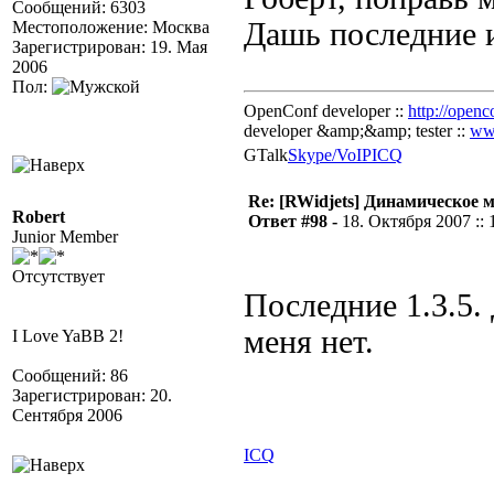
Сообщений: 6303
Дашь последние и
Местоположение: Москва
Зарегистрирован: 19. Мая
2006
Пол:
OpenConf developer ::
http://openc
developer &amp;&amp; tester ::
ww
GTalk
Skype/VoIP
ICQ
Re: [RWidjets] Динамическое
Robert
Ответ #98 -
18. Октября 2007 :: 
Junior Member
Отсутствует
Последние 1.3.5.
меня нет.
I Love YaBB 2!
Сообщений: 86
Зарегистрирован: 20.
Сентября 2006
ICQ