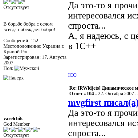
Да это-то я прочи
Отсутствует
интересовался ис
спроста...
В борьбе бобра с ослом
всегда побеждает бобро!
А, я надеюсь, с 
Сообщений: 152
в 1С++
Местоположение: Украина г.
Кривой Рог
Зарегистрирован: 17. Августа
2007
Пол:
ICQ
Re: [RWidjets] Динамическое
Ответ #104 -
22. Октября 2007 ::
mvgfirst писал(а
Да это-то я прочи
varelchik
интересовался ис
God Member
спроста...
Отсутствует