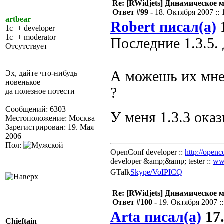
Re: [RWidjets] Динамическое
Ответ #99 -
18. Октября 2007 :: 
artbear
Robert писал(а)
1
1c++ developer
1c++ moderator
Последние 1.3.5. 
Отсутствует
А можешь их мне н
Эх, дайте что-нибудь
новенькое
?
да полезное потести
Сообщений: 6303
У меня 1.3.3 ока
Местоположение: Москва
Зарегистрирован: 19. Мая
2006
Пол:
OpenConf developer ::
http://openc
developer &amp;&amp; tester ::
ww
GTalk
Skype/VoIP
ICQ
Re: [RWidjets] Динамическое
Ответ #100 -
19. Октября 2007 ::
Arta писал(а)
17.
Chieftain