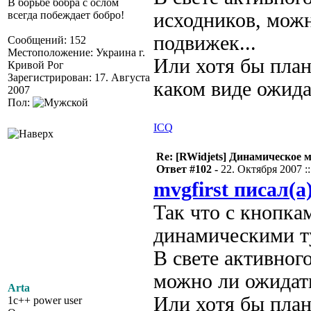
В борьбе бобра с ослом
всегда побеждает бобро!
исходников, можн
подвижек...
Сообщений: 152
Местоположение: Украина г.
Или хотя бы плано
Кривой Рог
Зарегистрирован: 17. Августа
каком виде ожида
2007
Пол:
ICQ
Re: [RWidjets] Динамическое
Ответ #102 -
22. Октября 2007 ::
mvgfirst писал(а
Так что с кнопка
динамическими т
В свете активног
можно ли ожидать
Arta
Или хотя бы плано
1c++ power user