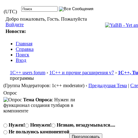
(UTC)
Добро пожаловать, Гость. Пожалуйста
Войдите
Новости:
Главная
Справка
Поиск
Вход
1С++ users forum
›
1С++ и прочие расширения v7
›
1С++, T
программы
(Группа Модераторов: 1c++ moderator)
‹
Предыдущая Тема
|
Сл
Опрос
Тема Опроса
: Нужен ли
функционал создания тулбаров в
компоненте
Нужен!
Ненужен!
Незнаю, незадумывался....
Не пользуюсь компонентой