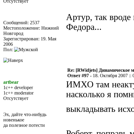
Отсутствует
Артур, так вроде
Сообщений: 2537
Федора...
Местоположение: Нижний
Новгород
Зарегистрирован: 19. Мая
2006
Пол:
Re: [RWidjets] Динамическое
Ответ #97 -
18. Октября 2007 :: 
artbear
ИМХО там неакту
1c++ developer
насколько я помн
1c++ moderator
Отсутствует
выкладывать исх
Эх, дайте что-нибудь
новенькое
да полезное потести
Роберт, поправь 