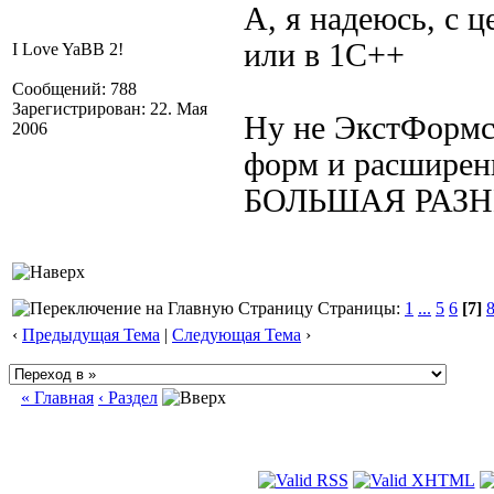
А, я надеюсь, с 
или в 1С++
I Love YaBB 2!
Сообщений: 788
Зарегистрирован: 22. Мая
Ну не ЭкстФормс,
2006
форм и расширен
БОЛЬШАЯ РАЗН
Страницы:
1
...
5
6
[7]
‹
Предыдущая Тема
|
Следующая Тема
›
« Главная
‹ Раздел