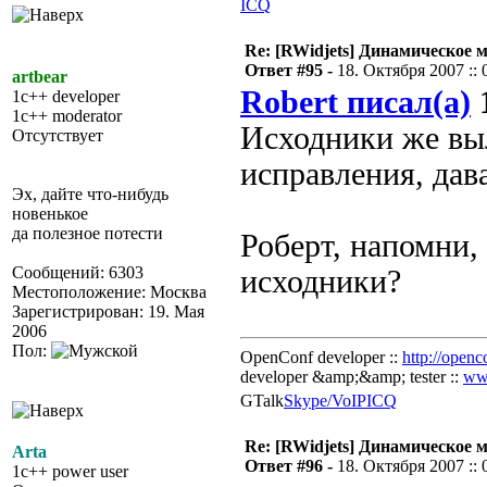
ICQ
Re: [RWidjets] Динамическое
Ответ #95 -
18. Октября 2007 :: 
artbear
Robert писал(а)
1
1c++ developer
1c++ moderator
Исходники же вы
Отсутствует
исправления, дав
Эх, дайте что-нибудь
новенькое
да полезное потести
Роберт, напомни
Сообщений: 6303
исходники?
Местоположение: Москва
Зарегистрирован: 19. Мая
2006
Пол:
OpenConf developer ::
http://openc
developer &amp;&amp; tester ::
ww
GTalk
Skype/VoIP
ICQ
Re: [RWidjets] Динамическое
Arta
Ответ #96 -
18. Октября 2007 :: 
1c++ power user