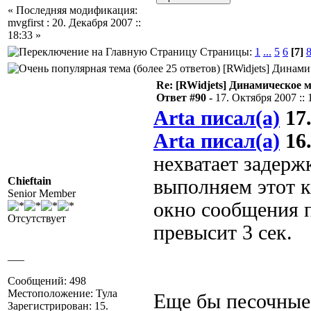
« Последняя модификация:
mvgfirst : 20. Декабря 2007 ::
18:33 »
Страницы:
1
...
5
6
[7]
[RWidjets] Динами
Re: [RWidjets] Динамическое
Ответ #90 -
17. Октября 2007 :: 
Arta писал(а)
17.
Arta писал(а)
16.
нехватает задержк
Chieftain
выполняем этот к
Senior Member
окно сообщения п
Отсутствует
превысит 3 сек.
___
Сообщений: 498
Местоположение: Тула
Еще бы песочные 
Зарегистрирован: 15.