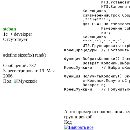
		ИТЗ.УстановитьФильтр(Колонки.Значение,Колонки.Значение,"Колонки");

		ИТЗ.ЗаполнитьКолонку("Колонки",ИДКолонки,ИТЗ,"Колонки",Ресурс);

	КонецЦикла;

	сзИзмеренияСтрок=СоздатьОбъект("СписокЗначений");

	,""")+"""");

	Для Сч=1 По сзИзмеренияСтрок.РазмерСписка() Цикл

		Измерение=сзИзмеренияСтрок.ПолучитьЗначение(Сч);

steban
		ие);

1c++ developer
	КонецЦикла;

Отсутствует
	"""",""),",",";");

	ИТЗ.Группировать(стрГруппировки,КолонкиСумм);

КонецПроцедуры	// Построить

#define sizeof(x) rand()
Функция ВыбратьКолонки() Эксп
	Возврат Колонки.ВыбратьСтроки();

Сообщений: 787
КонецФункции	// ВыбратьКолонки

Зарегистрирован: 19. Мая
2006
Функция ПолучитьКолонку() Экс
	в=Колонки.ПолучитьСтроку();

Пол:
	Возврат в;

КонецФункции	// ПолучитьКолонку

А это пример использования - к
группировкой
Код