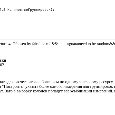
rn 4; //chosen by fair dice roll&& //guaranteed to be random&
вки
:02
ть для расчета итогов более чем по одному числовому ресурсу.
 "Построить" указать более одного измерения для группировок 
ут. Зато в выборку колонок попадут все комбинации измерений