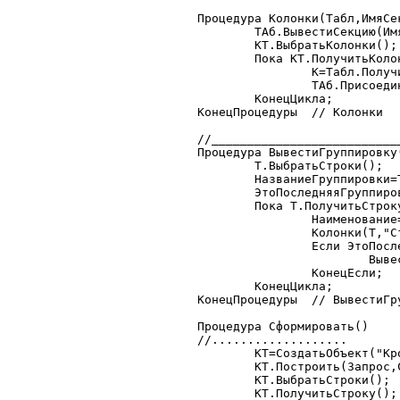
Процедура Колонки(Табл,ИмяСек
	ТАб.ВывестиСекцию(ИмяСекции+"|Начало");

	КТ.ВыбратьКолонки();

	Пока КТ.ПолучитьКолонку()=1 Цикл

		К=Табл.ПолучитьЗначение(,"_"+КТ.Колонки.НомерСтроки);

		ТАб.ПрисоединитьСекцию(ИмяСекции+"|Колонка");

	КонецЦикла;

КонецПроцедуры	// Колонки

//__________________________
Процедура ВывестиГруппировку(
	Т.ВыбратьСтроки();

	НазваниеГруппировки=Т.ИмяКолонки(НомерСекции-4+КоличествоГруппировок);

	ЭтоПоследняяГруппировка=?(Т.ИмяКолонки(Т.КоличествоКолонок())="тзПотомки",0,1);

	Пока Т.ПолучитьСтроку()=1 Цикл

		Наименование=Т.ПолучитьЗначение(,НазваниеГруппировки);

		Колонки(Т,"Строка"+НомерСекции);

		Если ЭтоПоследняяГруппировка=0 Тогда

			ВывестиГруппировку(Т.тзПотомки,НомерСекции+1);

		КонецЕсли;

	КонецЦикла;

КонецПроцедуры	// ВывестиГруппировку

Процедура Сформировать()

//...................

	КТ=СоздатьОбъект("КроссТаблица");

	КТ.Построить(Запрос,СтрГруппировки,"Товар","Количество");

	КТ.ВыбратьСтроки();

	КТ.ПолучитьСтроку();
