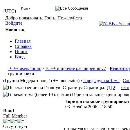
(UTC)
Добро пожаловать, Гость. Пожалуйста
Войдите
Новости:
Главная
Справка
Поиск
Вход
1С++ users forum
›
1С++ и прочие расширения v7
›
Репозито
группировки
(Группа Модераторов: 1c++ moderator)
‹
Предыдущая Тема
|
Сл
Страницы:
[1]
2
Отп
Горизонтальные группировки 
Горизонтальные группировки
03. Ноября 2006 :: 18:50
Bond
Full Member
Отсутствует
столкнулся с задачей отчет с в