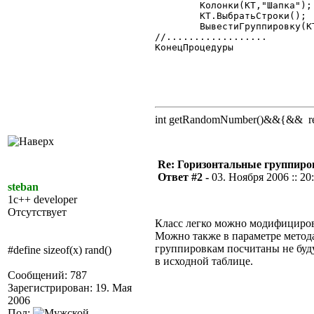
	Колонки(КТ,"Шапка");

	КТ.ВыбратьСтроки();

	ВывестиГруппировку(КТ,5-КоличествоГруппировок);

//..................

КонецПроцедуры

int getRandomNumber()&&{&& retu
Re: Горизонтальные группиро
Ответ #2 -
03. Ноября 2006 :: 20
steban
1c++ developer
Отсутствует
Класс легко можно модифицирова
Можно также в параметре метода
группировкам посчитаны не буд
#define sizeof(x) rand()
в исходной таблице.
Сообщений: 787
Зарегистрирован: 19. Мая
2006
Пол: