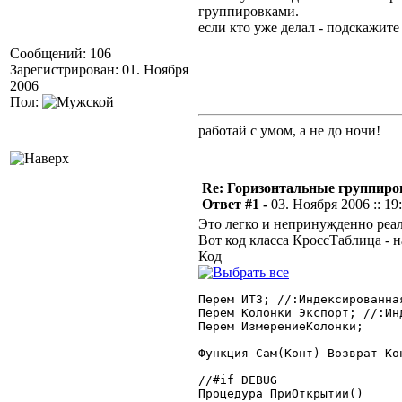
группировками.
если кто уже делал - подскажите 
Сообщений: 106
Зарегистрирован: 01. Ноября
2006
Пол:
работай с умом, а не до ночи!
Re: Горизонтальные группиро
Ответ #1 -
03. Ноября 2006 :: 19
Это легко и непринужденно реа
Вот код класса КроссТаблица - 
Код
Перем ИТЗ; //:Индексированная
Перем Колонки Экспорт; //:Ин
Перем ИзмерениеКолонки;

Функция Сам(Конт) Возврат Кон
//#if DEBUG

Процедура ПриОткрытии()
