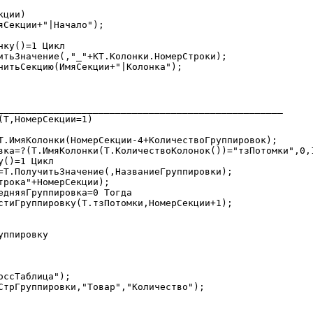
ции)

___________________________________________________

Т,НомерСекции=1)
