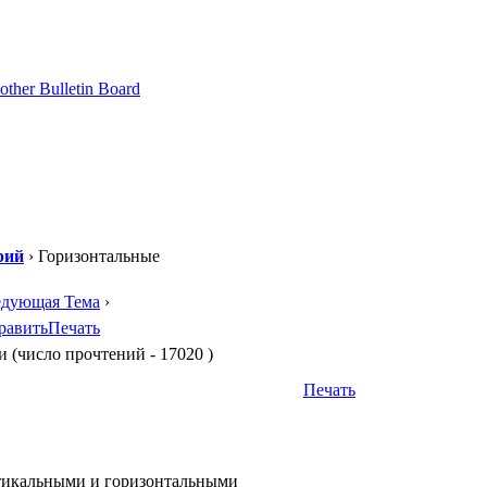
рий
› Горизонтальные
едующая Тема
›
равить
Печать
(число прочтений - 17020 )
Печать
ертикальными и горизонтальными