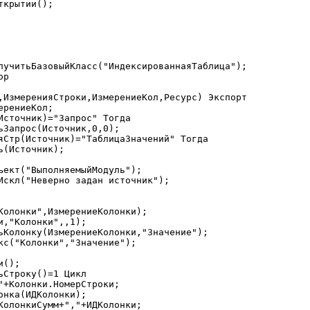
,ИзмеренияСтроки,ИзмерениеКол,Ресурс) Экспорт
