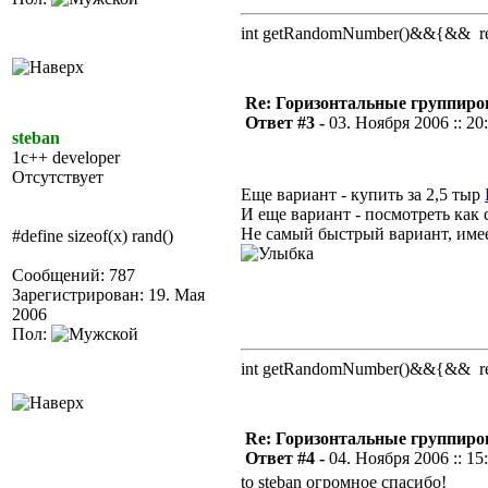
int getRandomNumber()&&{&& retu
Re: Горизонтальные группиро
Ответ #3 -
03. Ноября 2006 :: 20
steban
1c++ developer
Отсутствует
Еще вариант - купить за 2,5 тыр
И еще вариант - посмотреть как 
Не самый быстрый вариант, имее
#define sizeof(x) rand()
Сообщений: 787
Зарегистрирован: 19. Мая
2006
Пол:
int getRandomNumber()&&{&& retu
Re: Горизонтальные группиро
Ответ #4 -
04. Ноября 2006 :: 15
to steban огромное спасибо!