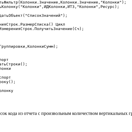
орт

порт

усок кода из отчета с произвольным количеством вертикальных г