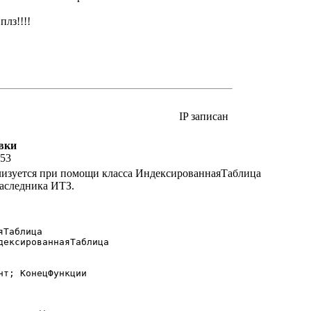
плз!!!!
IP записан
вки
:53
лизуется при помощи класса ИндексированнаяТаблица
наследника ИТЗ.
Таблица

дексированнаяТаблица

т; КонецФункции
