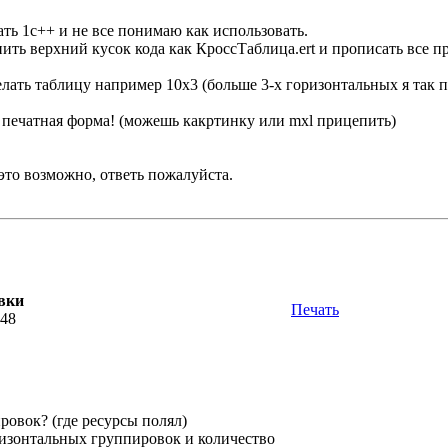
чать 1с++ и не все понимаю как использовать.
нить верхний кусок кода как КроссТаблица.ert и прописать все 
делать таблицу например 10х3 (больше 3-х горизонтальных я так 
т печатная форма! (можешь какртинку или mxl прицепить)
это возможно, ответь пожалуйста.
вки
Печать
:48
ровок? (где ресурсы полял)
ризонтальных группировок и количество