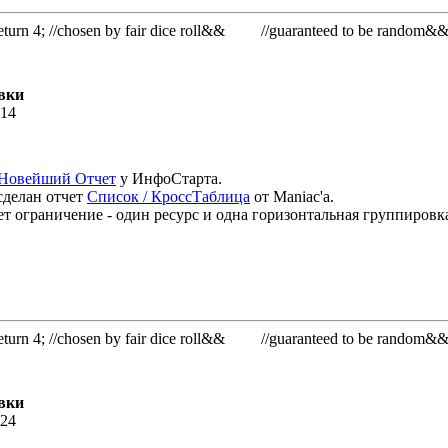
rn 4; //chosen by fair dice roll&& //guaranteed to be random&
вки
:14
Новейший Отчет
у ИнфоСтарта.
сделан отчет
Список / КроссТаблица
от Maniac'а.
т ограничение - один ресурс и одна горизонтальная группировка
rn 4; //chosen by fair dice roll&& //guaranteed to be random&
вки
:24