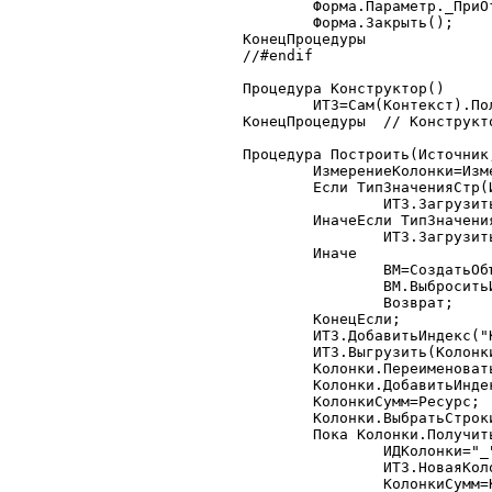
	Форма.Параметр._ПриОткрытии();

	Форма.Закрыть();

КонецПроцедуры

//#endif

Процедура Конструктор()

	ИТЗ=Сам(Контекст).ПолучитьБазовыйКласс("ИндексированнаяТаблица");

КонецПроцедуры	// Конструктор

Процедура Построить(Источник
	ИзмерениеКолонки=ИзмерениеКол;

	Если ТипЗначенияСтр(Источник)="Запрос" Тогда

		ИТЗ.ЗагрузитьЗапрос(Источник,0,0);

	ИначеЕсли ТипЗначенияСтр(Источник)="ТаблицаЗначений" Тогда

		ИТЗ.Загрузить(Источник);

	Иначе

		ВМ=СоздатьОбъект("ВыполняемыйМодуль");

		ВМ.ВыброситьИскл("Неверно задан источник");

		Возврат;

	КонецЕсли;

	ИТЗ.ДобавитьИндекс("Колонки",ИзмерениеКолонки);

	ИТЗ.Выгрузить(Колонки,"Колонки",,1);

	Колонки.ПереименоватьКолонку(ИзмерениеКолонки,"Значение");

	Колонки.ДобавитьИндекс("Колонки","Значение");

	КолонкиСумм=Ресурс;

	Колонки.ВыбратьСтроки();

	Пока Колонки.ПолучитьСтроку()=1 Цикл

		ИДКолонки="_"+Колонки.НомерСтроки;

		ИТЗ.НоваяКолонка(ИДКолонки);

		КолонкиСумм=КолонкиСумм+","+ИДКолонки;
