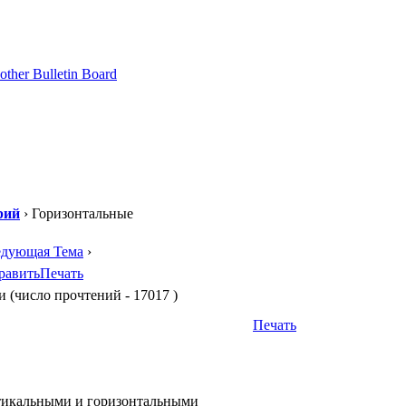
рий
› Горизонтальные
едующая Тема
›
равить
Печать
(число прочтений - 17017 )
Печать
ертикальными и горизонтальными