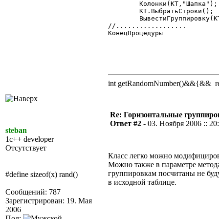
	Колонки(КТ,"Шапка");

	КТ.ВыбратьСтроки();

	ВывестиГруппировку(КТ,5-КоличествоГруппировок);

//..................

КонецПроцедуры

int getRandomNumber()&&{&& retu
Re: Горизонтальные группиро
Ответ #2 -
03. Ноября 2006 :: 20
steban
1c++ developer
Отсутствует
Класс легко можно модифицирова
Можно также в параметре метода
группировкам посчитаны не буд
#define sizeof(x) rand()
в исходной таблице.
Сообщений: 787
Зарегистрирован: 19. Мая
2006
Пол: