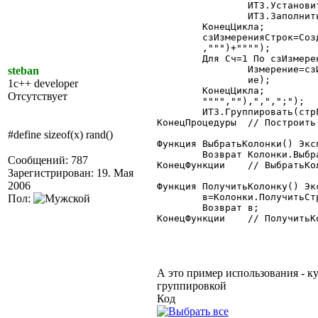
		ИТЗ.УстановитьФильтр(Колонки.Значение,Колонки.Значение,"Колонки");

		ИТЗ.ЗаполнитьКолонку("Колонки",ИДКолонки,ИТЗ,"Колонки",Ресурс);

	КонецЦикла;

	сзИзмеренияСтрок=СоздатьОбъект("СписокЗначений");

	,""")+"""");

	Для Сч=1 По сзИзмеренияСтрок.РазмерСписка() Цикл

		Измерение=сзИзмеренияСтрок.ПолучитьЗначение(Сч);

steban
		ие);

1c++ developer
	КонецЦикла;

Отсутствует
	"""",""),",",";");

	ИТЗ.Группировать(стрГруппировки,КолонкиСумм);

КонецПроцедуры	// Построить

#define sizeof(x) rand()
Функция ВыбратьКолонки() Эксп
	Возврат Колонки.ВыбратьСтроки();

Сообщений: 787
КонецФункции	// ВыбратьКолонки

Зарегистрирован: 19. Мая
2006
Функция ПолучитьКолонку() Экс
	в=Колонки.ПолучитьСтроку();

Пол:
	Возврат в;

КонецФункции	// ПолучитьКолонку

А это пример использования - к
группировкой
Код