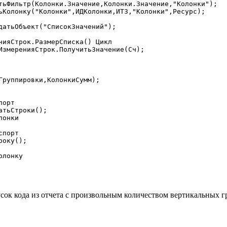
орт

порт

усок кода из отчета с произвольным количеством вертикальных г