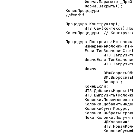
	Форма.Параметр._ПриОткрытии();

	Форма.Закрыть();

КонецПроцедуры

//#endif

Процедура Конструктор()

	ИТЗ=Сам(Контекст).ПолучитьБазовыйКласс("ИндексированнаяТаблица");

КонецПроцедуры	// Конструктор

Процедура Построить(Источник
	ИзмерениеКолонки=ИзмерениеКол;

	Если ТипЗначенияСтр(Источник)="Запрос" Тогда

		ИТЗ.ЗагрузитьЗапрос(Источник,0,0);

	ИначеЕсли ТипЗначенияСтр(Источник)="ТаблицаЗначений" Тогда

		ИТЗ.Загрузить(Источник);

	Иначе

		ВМ=СоздатьОбъект("ВыполняемыйМодуль");

		ВМ.ВыброситьИскл("Неверно задан источник");

		Возврат;

	КонецЕсли;

	ИТЗ.ДобавитьИндекс("Колонки",ИзмерениеКолонки);

	ИТЗ.Выгрузить(Колонки,"Колонки",,1);

	Колонки.ПереименоватьКолонку(ИзмерениеКолонки,"Значение");

	Колонки.ДобавитьИндекс("Колонки","Значение");

	КолонкиСумм=Ресурс;

	Колонки.ВыбратьСтроки();

	Пока Колонки.ПолучитьСтроку()=1 Цикл

		ИДКолонки="_"+Колонки.НомерСтроки;

		ИТЗ.НоваяКолонка(ИДКолонки);

		КолонкиСумм=КолонкиСумм+","+ИДКолонки;
