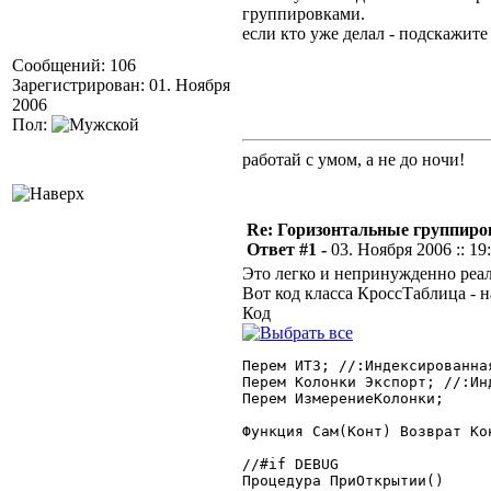
группировками.
если кто уже делал - подскажите 
Сообщений: 106
Зарегистрирован: 01. Ноября
2006
Пол:
работай с умом, а не до ночи!
Re: Горизонтальные группиро
Ответ #1 -
03. Ноября 2006 :: 19
Это легко и непринужденно реа
Вот код класса КроссТаблица - 
Код
Перем ИТЗ; //:Индексированная
Перем Колонки Экспорт; //:Ин
Перем ИзмерениеКолонки;

Функция Сам(Конт) Возврат Кон
//#if DEBUG

Процедура ПриОткрытии()
