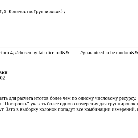
rn 4; //chosen by fair dice roll&& //guaranteed to be random&
вки
:02
ть для расчета итогов более чем по одному числовому ресурсу.
 "Построить" указать более одного измерения для группировок 
ут. Зато в выборку колонок попадут все комбинации измерений