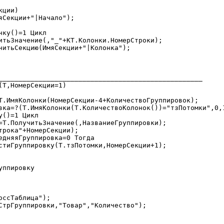
ции)

___________________________________________________

Т,НомерСекции=1)
