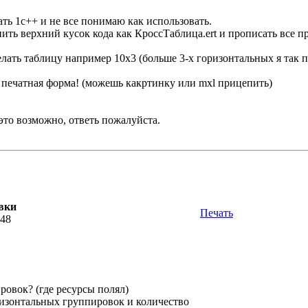
чать 1с++ и не все понимаю как использовать.
нить верхний кусок кода как КроссТаблица.ert и прописать все 
делать таблицу например 10х3 (больше 3-х горизонтальных я так 
т печатная форма! (можешь какртинку или mxl прицепить)
это возможно, ответь пожалуйста.
вки
Печать
:48
ровок? (где ресурсы полял)
ризонтальных группировок и количество