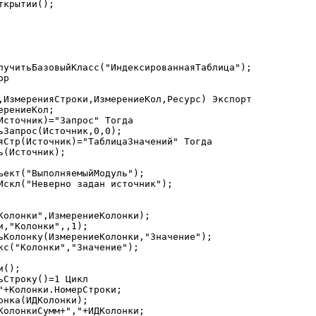
,ИзмеренияСтроки,ИзмерениеКол,Ресурс) Экспорт
