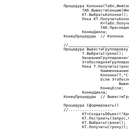
Процедура Колонки(Табл,ИмяСек
	ТАб.ВывестиСекцию(ИмяСекции+"|Начало");

	КТ.ВыбратьКолонки();

	Пока КТ.ПолучитьКолонку()=1 Цикл

		К=Табл.ПолучитьЗначение(,"_"+КТ.Колонки.НомерСтроки);

		ТАб.ПрисоединитьСекцию(ИмяСекции+"|Колонка");

	КонецЦикла;

КонецПроцедуры	// Колонки

//__________________________
Процедура ВывестиГруппировку(
	Т.ВыбратьСтроки();

	НазваниеГруппировки=Т.ИмяКолонки(НомерСекции-4+КоличествоГруппировок);

	ЭтоПоследняяГруппировка=?(Т.ИмяКолонки(Т.КоличествоКолонок())="тзПотомки",0,1);

	Пока Т.ПолучитьСтроку()=1 Цикл

		Наименование=Т.ПолучитьЗначение(,НазваниеГруппировки);

		Колонки(Т,"Строка"+НомерСекции);

		Если ЭтоПоследняяГруппировка=0 Тогда

			ВывестиГруппировку(Т.тзПотомки,НомерСекции+1);

		КонецЕсли;

	КонецЦикла;

КонецПроцедуры	// ВывестиГруппировку

Процедура Сформировать()

//...................

	КТ=СоздатьОбъект("КроссТаблица");

	КТ.Построить(Запрос,СтрГруппировки,"Товар","Количество");

	КТ.ВыбратьСтроки();

	КТ.ПолучитьСтроку();
