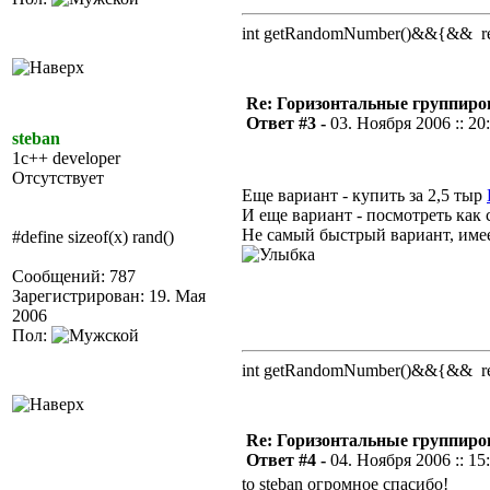
int getRandomNumber()&&{&& retu
Re: Горизонтальные группиро
Ответ #3 -
03. Ноября 2006 :: 20
steban
1c++ developer
Отсутствует
Еще вариант - купить за 2,5 тыр
И еще вариант - посмотреть как 
Не самый быстрый вариант, имее
#define sizeof(x) rand()
Сообщений: 787
Зарегистрирован: 19. Мая
2006
Пол:
int getRandomNumber()&&{&& retu
Re: Горизонтальные группиро
Ответ #4 -
04. Ноября 2006 :: 15
to steban огромное спасибо!