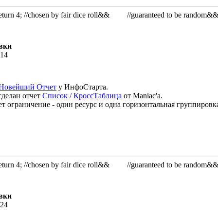
rn 4; //chosen by fair dice roll&& //guaranteed to be random&
вки
:14
Новейший Отчет
у ИнфоСтарта.
сделан отчет
Список / КроссТаблица
от Maniac'а.
т ограничение - один ресурс и одна горизонтальная группировка
rn 4; //chosen by fair dice roll&& //guaranteed to be random&
вки
:24