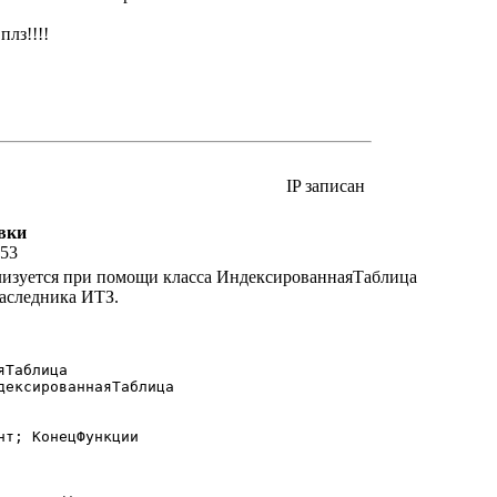
плз!!!!
IP записан
вки
:53
лизуется при помощи класса ИндексированнаяТаблица
наследника ИТЗ.
Таблица

дексированнаяТаблица

т; КонецФункции
