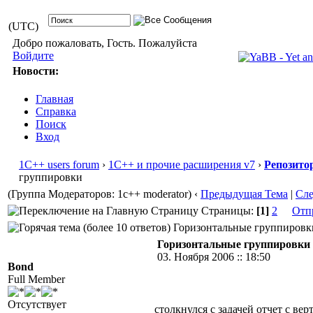
(UTC)
Добро пожаловать, Гость. Пожалуйста
Войдите
Новости:
Главная
Справка
Поиск
Вход
1С++ users forum
›
1С++ и прочие расширения v7
›
Репозито
группировки
(Группа Модераторов: 1c++ moderator)
‹
Предыдущая Тема
|
Сл
Страницы:
[1]
2
Отп
Горизонтальные группировки 
Горизонтальные группировки
03. Ноября 2006 :: 18:50
Bond
Full Member
Отсутствует
столкнулся с задачей отчет с в