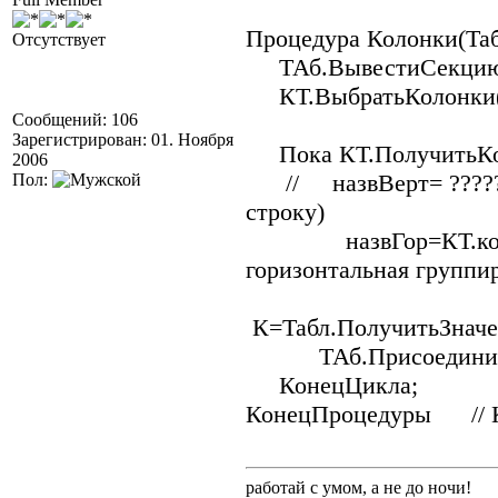
Процедура Колонки(Та
Отсутствует
ТАб.ВывестиСекцию(
КТ.ВыбратьКолонки(
Сообщений: 106
Зарегистрирован: 01. Ноября
Пока КТ.ПолучитьКол
2006
// назвВерт= ????? (
Пол:
строку)
назвГор=КТ.колонки.
горизонтальная группи
К=Табл.ПолучитьЗначе
ТАб.ПрисоединитьС
КонецЦикла;
КонецПроцедуры // 
работай с умом, а не до ночи!