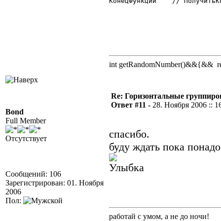
КонецФункции	// ПолучитьКолонку

int getRandomNumber()&&{&& retu
Re: Горизонтальные группиро
Ответ #11 -
28. Ноября 2006 :: 1
Bond
Full Member
спасибо.
Отсутствует
буду ждать пока понад
Сообщений: 106
Зарегистрирован: 01. Ноября
2006
Пол:
работай с умом, а не до ночи!