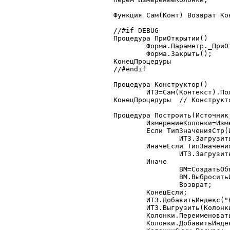
Функция Сам(Конт) Возврат Кон
//#if DEBUG

Процедура ПриОткрытии()

	Форма.Параметр._ПриОткрытии();

	Форма.Закрыть();

КонецПроцедуры

//#endif

Процедура Конструктор()

	ИТЗ=Сам(Контекст).ПолучитьБазовыйКласс("ИндексированнаяТаблица");

КонецПроцедуры	// Конструктор

Процедура Построить(Источник
	ИзмерениеКолонки=ИзмерениеКол;

	Если ТипЗначенияСтр(Источник)="Запрос" Тогда

		ИТЗ.ЗагрузитьЗапрос(Источник,0,0);

	ИначеЕсли ТипЗначенияСтр(Источник)="ТаблицаЗначений" Тогда

		ИТЗ.Загрузить(Источник);

	Иначе

		ВМ=СоздатьОбъект("ВыполняемыйМодуль");

		ВМ.ВыброситьИскл("Неверно задан источник");

		Возврат;

	КонецЕсли;

	ИТЗ.ДобавитьИндекс("Колонки",ИзмерениеКолонки);

	ИТЗ.Выгрузить(Колонки,"Колонки",,1);

	Колонки.ПереименоватьКолонку(ИзмерениеКолонки,"Значение");

	Колонки.ДобавитьИндекс("Колонки","Значение");
