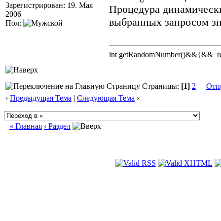
Зарегистрирован: 19. Мая
Процедура динамически
2006
выбранных запросом зн
Пол:
int getRandomNumber()&&{&& retu
Страницы:
[1]
2
Отп
‹
Предыдущая Тема
|
Следующая Тема
›
« Главная
‹ Раздел