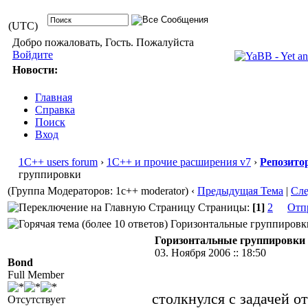
(UTC)
Добро пожаловать, Гость. Пожалуйста
Войдите
Новости:
Главная
Справка
Поиск
Вход
1С++ users forum
›
1С++ и прочие расширения v7
›
Репозито
группировки
(Группа Модераторов: 1c++ moderator)
‹
Предыдущая Тема
|
Сл
Страницы:
[1]
2
Отп
Горизонтальные группировки 
Горизонтальные группировки
03. Ноября 2006 :: 18:50
Bond
Full Member
столкнулся с задачей о
Отсутствует