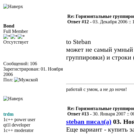
Re: Горизонтальные группиро
Ответ #12 -
03. Декабря 2006 :: 
Bond
Full Member
to Steban
Отсутствует
может не самый умный 
группировки) и строки
Сообщений: 106
Зарегистрирован: 01. Ноября
2006
Пол:
работай с умом, а не до ночи!
Re: Горизонтальные группиро
Ответ #13 -
30. Января 2007 :: 0
trdm
1c++ power user
steban писал(а)
03. Ноя
qt1l developer
Еще вариант - купить з
1c++ moderator