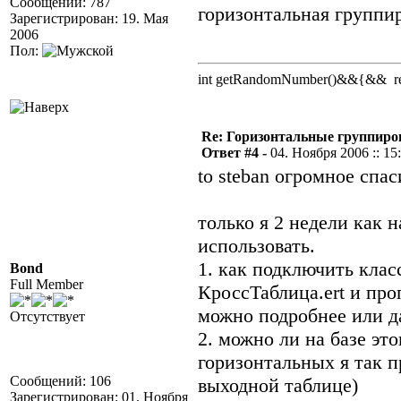
Сообщений: 787
горизонтальная группир
Зарегистрирован: 19. Мая
2006
Пол:
int getRandomNumber()&&{&& retu
Re: Горизонтальные группиро
Ответ #4 -
04. Ноября 2006 :: 15
to steban огромное спас
только я 2 недели как 
использовать.
1. как подключить клас
Bond
Full Member
КроссТаблица.ert и про
можно подробнее или д
Отсутствует
2. можно ли на базе эт
горизонтальных я так п
Сообщений: 106
выходной таблице)
Зарегистрирован: 01. Ноября