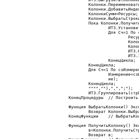
	Колонки.ПереименоватьКолонку(ИзмерениеКолонки,"Значение");

	Колонки.ДобавитьИндекс("Колонки","Значение");

	КолонкиСумм=Ресурсы;

	Колонки.ВыбратьСтроки();

	Пока Колонки.ПолучитьСтроку()=1 Цикл

		ИТЗ.УстановитьФильтр(Колонки.Значение,Колонки.Значение,"Колонки");

		Для Сч=1 По сзРесурсы.РазмерСписка() Цикл

			Ресурс=сзРесурсы.ПолучитьЗначение(Сч);

			КолонкаРесурса=Ресурс+"_"+Колонки.НомерСтроки;

			КолонкиСумм=КолонкиСумм+","+КолонкаРесурса;

			ИТЗ.НоваяКолонка(КолонкаРесурса);

			ИТЗ.ЗаполнитьКолонку("Колонки",КолонкаРесурса,ИТЗ,"Колонки",Ресурс);

		КонецЦикла;

	КонецЦикла;

	Для Сч=1 По сзИзмеренияСтрок.РазмерСписка() Цикл

		Измерение=сзИзмеренияСтрок.ПолучитьЗначение(Сч);

		ие);

	КонецЦикла;

	"""",""),",",";");

	ИТЗ.Группировать(стрГруппировки,КолонкиСумм);

КонецПроцедуры	// Построить

Функция ВыбратьКолонки() Эксп
	Возврат Колонки.ВыбратьСтроки();

КонецФункции	// ВыбратьКолонки

Функция ПолучитьКолонку() Экс
	в=Колонки.ПолучитьСтроку();

	Возврат в;
