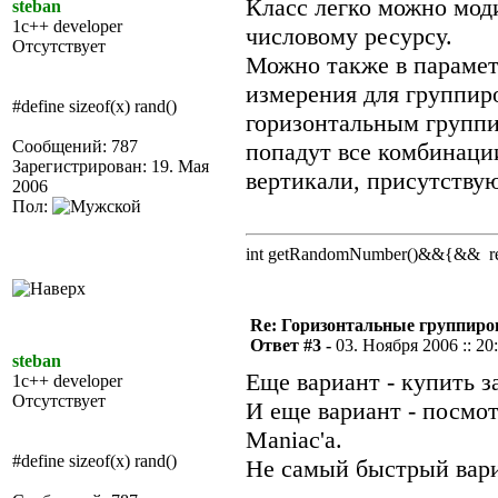
Класс легко можно мод
steban
1c++ developer
числовому ресурсу.
Отсутствует
Можно также в параметр
измерения для группиро
#define sizeof(x) rand()
горизонтальным группи
Сообщений: 787
попадут все комбинаци
Зарегистрирован: 19. Мая
вертикали, присутству
2006
Пол:
int getRandomNumber()&&{&& retu
Re: Горизонтальные группиро
Ответ #3 -
03. Ноября 2006 :: 20
steban
Еще вариант - купить з
1c++ developer
Отсутствует
И еще вариант - посмот
Maniac'а.
#define sizeof(x) rand()
Не самый быстрый вариа