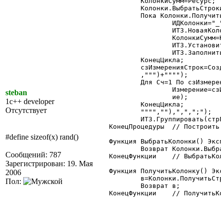
	КолонкиСумм=Ресурс;

	Колонки.ВыбратьСтроки();

	Пока Колонки.ПолучитьСтроку()=1 Цикл

		ИДКолонки="_"+Колонки.НомерСтроки;

		ИТЗ.НоваяКолонка(ИДКолонки);

		КолонкиСумм=КолонкиСумм+","+ИДКолонки;

		ИТЗ.УстановитьФильтр(Колонки.Значение,Колонки.Значение,"Колонки");

		ИТЗ.ЗаполнитьКолонку("Колонки",ИДКолонки,ИТЗ,"Колонки",Ресурс);

	КонецЦикла;

	сзИзмеренияСтрок=СоздатьОбъект("СписокЗначений");

	,""")+"""");

	Для Сч=1 По сзИзмеренияСтрок.РазмерСписка() Цикл

		Измерение=сзИзмеренияСтрок.ПолучитьЗначение(Сч);

steban
		ие);

1c++ developer
	КонецЦикла;

Отсутствует
	"""",""),",",";");

	ИТЗ.Группировать(стрГруппировки,КолонкиСумм);

КонецПроцедуры	// Построить

#define sizeof(x) rand()
Функция ВыбратьКолонки() Эксп
	Возврат Колонки.ВыбратьСтроки();

Сообщений: 787
КонецФункции	// ВыбратьКолонки

Зарегистрирован: 19. Мая
Функция ПолучитьКолонку() Экс
2006
	в=Колонки.ПолучитьСтроку();

Пол:
	Возврат в;

КонецФункции	// ПолучитьКолонку
