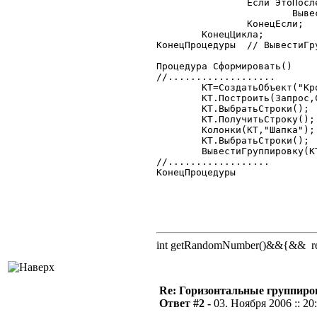
		Если ЭтоПоследняяГруппировка=0 Тогда

			ВывестиГруппировку(Т.тзПотомки,НомерСекции+1);

		КонецЕсли;

	КонецЦикла;

КонецПроцедуры	// ВывестиГруппировку

Процедура Сформировать()

//...................

	КТ=СоздатьОбъект("КроссТаблица");

	КТ.Построить(Запрос,СтрГруппировки,"Товар","Количество");

	КТ.ВыбратьСтроки();

	КТ.ПолучитьСтроку();

	Колонки(КТ,"Шапка");

	КТ.ВыбратьСтроки();

	ВывестиГруппировку(КТ,5-КоличествоГруппировок);

//..................

КонецПроцедуры

int getRandomNumber()&&{&& retu
Re: Горизонтальные группиро
Ответ #2 -
03. Ноября 2006 :: 20