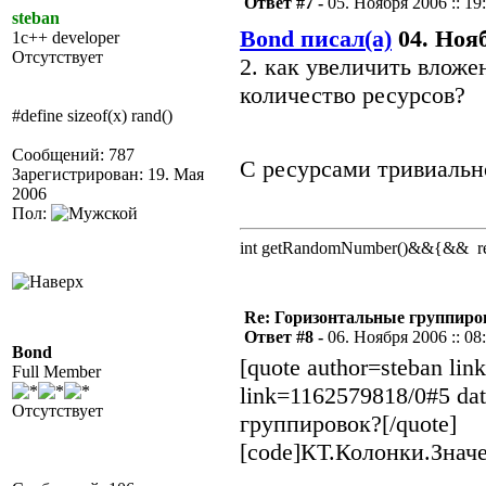
Ответ #7 -
05. Ноября 2006 :: 19
steban
Bond писал(а)
04. Нояб
1c++ developer
Отсутствует
2. как увеличить влож
количество ресурсов?
#define sizeof(x) rand()
Сообщений: 787
С ресурсами тривиаль
Зарегистрирован: 19. Мая
2006
Пол:
int getRandomNumber()&&{&& retu
Re: Горизонтальные группиро
Ответ #8 -
06. Ноября 2006 :: 08
Bond
[quote author=steban li
Full Member
link=1162579818/0#5 da
Отсутствует
группировок?[/quote]
[code]КТ.Колонки.Значе