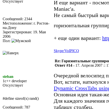
Отсутствует
И еще вариант - посмот
Maniac'а.
Не самый быстрый вариа
Сообщений: 2344
Местоположение: г. Ростов-
горизонтальная группир
на-Дону
Зарегистрирован: 19. Мая
2006
+ еще один вариант:
ht
Пол:
Skype/VoIP
ICQ
Re: Горизонтальные группиро
Ответ #14 -
17. Апреля 2007 :: 1
Очередной велосипед 
steban
1c++ developer
Вот, кстати, наткнулся
Отсутствует
Dynamic CrossTabs usin
Основная идея такая-же
#define sizeof(x) rand()
Для каждого значения 
таблицу столбец.
Сообщений: 787