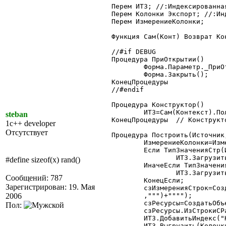
Перем ИТЗ; //:Индексированная
Перем Колонки Экспорт; //:Ин
Перем ИзмерениеКолонки;

Функция Сам(Конт) Возврат Кон
//#if DEBUG

Процедура ПриОткрытии()

	Форма.Параметр._ПриОткрытии();

	Форма.Закрыть();

КонецПроцедуры

//#endif

Процедура Конструктор()

	ИТЗ=Сам(Контекст).ПолучитьБазовыйКласс("ИндексированнаяТаблица");

steban
КонецПроцедуры	// Конструктор

1c++ developer
Отсутствует
Процедура Построить(Источник
	ИзмерениеКолонки=ИзмерениеКол;

	Если ТипЗначенияСтр(Источник)="Запрос" Тогда

		ИТЗ.ЗагрузитьЗапрос(Источник,0,0);

#define sizeof(x) rand()
	ИначеЕсли ТипЗначенияСтр(Источник)="ТаблицаЗначений" Тогда

		ИТЗ.Загрузить(Источник);

Сообщений: 787
	КонецЕсли;

Зарегистрирован: 19. Мая
	сзИзмеренияСтрок=СоздатьОбъект("СписокЗначений");

2006
	,""")+"""");

	сзРесурсы=СоздатьОбъект("СписокЗначений");

Пол:
	сзРесурсы.ИзСтрокиСРазделителями(""""+СтрЗаменить(Ресурсы,",",""",""")+"""");

	ИТЗ.ДобавитьИндекс("Колонки",ИзмерениеКолонки);

	ИТЗ.Выгрузить(Колонки,"Колонки",,1);
