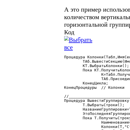
А это пример использов
количеством вертикаль
горизонтальной группи
Код
Процедура Колонки(Табл,ИмяСек
	ТАб.ВывестиСекцию(ИмяСекции+"|Начало");

	КТ.ВыбратьКолонки();

	Пока КТ.ПолучитьКолонку()=1 Цикл

		К=Табл.ПолучитьЗначение(,"_"+КТ.Колонки.НомерСтроки);

		ТАб.ПрисоединитьСекцию(ИмяСекции+"|Колонка");

	КонецЦикла;

КонецПроцедуры	// Колонки

//__________________________
Процедура ВывестиГруппировку(
	Т.ВыбратьСтроки();

	НазваниеГруппировки=Т.ИмяКолонки(НомерСекции-4+КоличествоГруппировок);

	ЭтоПоследняяГруппировка=?(Т.ИмяКолонки(Т.КоличествоКолонок())="тзПотомки",0,1);

	Пока Т.ПолучитьСтроку()=1 Цикл

		Наименование=Т.ПолучитьЗначение(,НазваниеГруппировки);

		Колонки(Т,"Строка"+НомерСекции);
