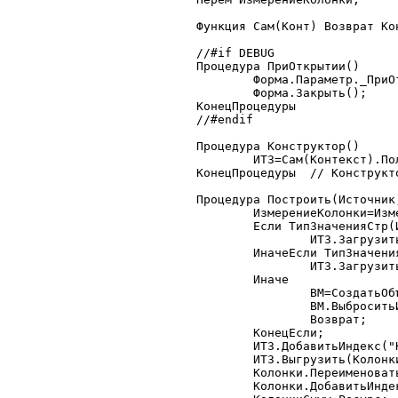
Функция Сам(Конт) Возврат Кон
//#if DEBUG

Процедура ПриОткрытии()

	Форма.Параметр._ПриОткрытии();

	Форма.Закрыть();

КонецПроцедуры

//#endif

Процедура Конструктор()

	ИТЗ=Сам(Контекст).ПолучитьБазовыйКласс("ИндексированнаяТаблица");

КонецПроцедуры	// Конструктор

Процедура Построить(Источник
	ИзмерениеКолонки=ИзмерениеКол;

	Если ТипЗначенияСтр(Источник)="Запрос" Тогда

		ИТЗ.ЗагрузитьЗапрос(Источник,0,0);

	ИначеЕсли ТипЗначенияСтр(Источник)="ТаблицаЗначений" Тогда

		ИТЗ.Загрузить(Источник);

	Иначе

		ВМ=СоздатьОбъект("ВыполняемыйМодуль");

		ВМ.ВыброситьИскл("Неверно задан источник");

		Возврат;

	КонецЕсли;

	ИТЗ.ДобавитьИндекс("Колонки",ИзмерениеКолонки);

	ИТЗ.Выгрузить(Колонки,"Колонки",,1);

	Колонки.ПереименоватьКолонку(ИзмерениеКолонки,"Значение");

	Колонки.ДобавитьИндекс("Колонки","Значение");
