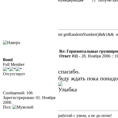
КонецФункции	// ПолучитьКолонку

int getRandomNumber()&&{&& retu
Re: Горизонтальные группиро
Ответ #11 -
28. Ноября 2006 :: 1
Bond
Full Member
спасибо.
Отсутствует
буду ждать пока понад
Сообщений: 106
Зарегистрирован: 01. Ноября
2006
Пол:
работай с умом, а не до ночи!