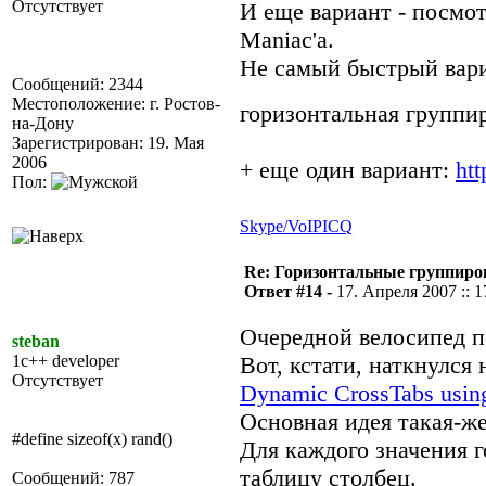
Отсутствует
И еще вариант - посмот
Maniac'а.
Не самый быстрый вариа
Сообщений: 2344
Местоположение: г. Ростов-
горизонтальная группир
на-Дону
Зарегистрирован: 19. Мая
2006
+ еще один вариант:
ht
Пол:
Skype/VoIP
ICQ
Re: Горизонтальные группиро
Ответ #14 -
17. Апреля 2007 :: 1
Очередной велосипед 
steban
1c++ developer
Вот, кстати, наткнулся
Отсутствует
Dynamic CrossTabs usin
Основная идея такая-же
#define sizeof(x) rand()
Для каждого значения 
таблицу столбец.
Сообщений: 787