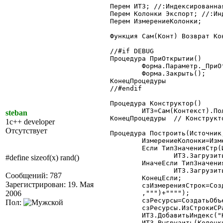
Перем ИТЗ; //:Индексированная
Перем Колонки Экспорт; //:Ин
Перем ИзмерениеКолонки;

Функция Сам(Конт) Возврат Кон
//#if DEBUG

Процедура ПриОткрытии()

	Форма.Параметр._ПриОткрытии();

	Форма.Закрыть();

КонецПроцедуры

//#endif

Процедура Конструктор()

	ИТЗ=Сам(Контекст).ПолучитьБазовыйКласс("ИндексированнаяТаблица");

steban
КонецПроцедуры	// Конструктор

1c++ developer
Отсутствует
Процедура Построить(Источник
	ИзмерениеКолонки=ИзмерениеКол;

	Если ТипЗначенияСтр(Источник)="Запрос" Тогда

		ИТЗ.ЗагрузитьЗапрос(Источник,0,0);

#define sizeof(x) rand()
	ИначеЕсли ТипЗначенияСтр(Источник)="ТаблицаЗначений" Тогда

		ИТЗ.Загрузить(Источник);

Сообщений: 787
	КонецЕсли;

Зарегистрирован: 19. Мая
	сзИзмеренияСтрок=СоздатьОбъект("СписокЗначений");

2006
	,""")+"""");

	сзРесурсы=СоздатьОбъект("СписокЗначений");

Пол:
	сзРесурсы.ИзСтрокиСРазделителями(""""+СтрЗаменить(Ресурсы,",",""",""")+"""");

	ИТЗ.ДобавитьИндекс("Колонки",ИзмерениеКолонки);

	ИТЗ.Выгрузить(Колонки,"Колонки",,1);
