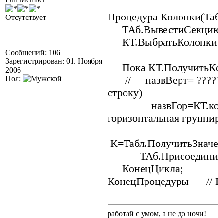
Процедура Колонки(Та
Отсутствует
ТАб.ВывестиСекцию(
КТ.ВыбратьКолонки(
Сообщений: 106
Зарегистрирован: 01. Ноября
Пока КТ.ПолучитьКол
2006
// назвВерт= ????? (
Пол:
строку)
назвГор=КТ.колонки.
горизонтальная группи
К=Табл.ПолучитьЗначе
ТАб.ПрисоединитьС
КонецЦикла;
КонецПроцедуры // 
работай с умом, а не до ночи!