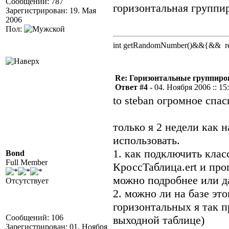
Сообщений: 787
горизонтальная группир
Зарегистрирован: 19. Мая
2006
Пол:
int getRandomNumber()&&{&& retu
Re: Горизонтальные группиро
Ответ #4 -
04. Ноября 2006 :: 15
to steban огромное спас
только я 2 недели как 
использовать.
1. как подключить клас
Bond
Full Member
КроссТаблица.ert и про
можно подробнее или д
Отсутствует
2. можно ли на базе эт
горизонтальных я так п
Сообщений: 106
выходной таблице)
Зарегистрирован: 01. Ноября