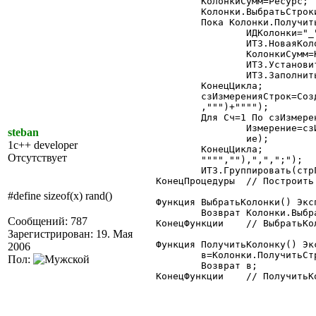
	КолонкиСумм=Ресурс;

	Колонки.ВыбратьСтроки();

	Пока Колонки.ПолучитьСтроку()=1 Цикл

		ИДКолонки="_"+Колонки.НомерСтроки;

		ИТЗ.НоваяКолонка(ИДКолонки);

		КолонкиСумм=КолонкиСумм+","+ИДКолонки;

		ИТЗ.УстановитьФильтр(Колонки.Значение,Колонки.Значение,"Колонки");

		ИТЗ.ЗаполнитьКолонку("Колонки",ИДКолонки,ИТЗ,"Колонки",Ресурс);

	КонецЦикла;

	сзИзмеренияСтрок=СоздатьОбъект("СписокЗначений");

	,""")+"""");

	Для Сч=1 По сзИзмеренияСтрок.РазмерСписка() Цикл

		Измерение=сзИзмеренияСтрок.ПолучитьЗначение(Сч);

steban
		ие);

1c++ developer
	КонецЦикла;

Отсутствует
	"""",""),",",";");

	ИТЗ.Группировать(стрГруппировки,КолонкиСумм);

КонецПроцедуры	// Построить

#define sizeof(x) rand()
Функция ВыбратьКолонки() Эксп
	Возврат Колонки.ВыбратьСтроки();

Сообщений: 787
КонецФункции	// ВыбратьКолонки

Зарегистрирован: 19. Мая
Функция ПолучитьКолонку() Экс
2006
	в=Колонки.ПолучитьСтроку();

Пол:
	Возврат в;

КонецФункции	// ПолучитьКолонку
