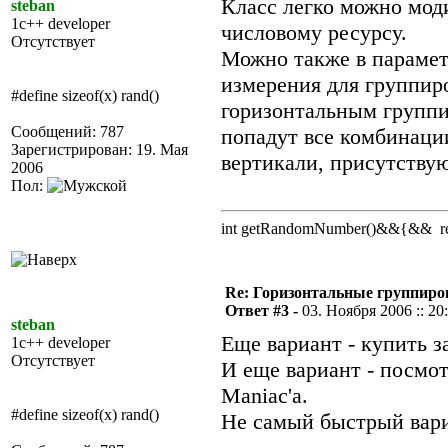
Класс легко можно мод
steban
1c++ developer
числовому ресурсу.
Отсутствует
Можно также в параметр
измерения для группиро
#define sizeof(x) rand()
горизонтальным группи
Сообщений: 787
попадут все комбинаци
Зарегистрирован: 19. Мая
вертикали, присутству
2006
Пол:
int getRandomNumber()&&{&& retu
Re: Горизонтальные группиро
Ответ #3 -
03. Ноября 2006 :: 20
steban
Еще вариант - купить з
1c++ developer
Отсутствует
И еще вариант - посмот
Maniac'а.
#define sizeof(x) rand()
Не самый быстрый вариа