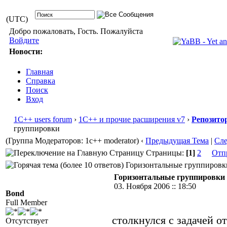
(UTC)
Добро пожаловать, Гость. Пожалуйста
Войдите
Новости:
Главная
Справка
Поиск
Вход
1С++ users forum
›
1С++ и прочие расширения v7
›
Репозито
группировки
(Группа Модераторов: 1c++ moderator)
‹
Предыдущая Тема
|
Сл
Страницы:
[1]
2
Отп
Горизонтальные группировки 
Горизонтальные группировки
03. Ноября 2006 :: 18:50
Bond
Full Member
столкнулся с задачей о
Отсутствует