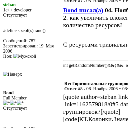
Ответ #7 -
05. Ноября 2006 :: 19
steban
Bond писал(а)
04. Нояб
1c++ developer
Отсутствует
2. как увеличить влож
количество ресурсов?
#define sizeof(x) rand()
Сообщений: 787
С ресурсами тривиаль
Зарегистрирован: 19. Мая
2006
Пол:
int getRandomNumber()&&{&& retu
Re: Горизонтальные группиро
Ответ #8 -
06. Ноября 2006 :: 08
Bond
[quote author=steban li
Full Member
link=1162579818/0#5 da
Отсутствует
группировок?[/quote]
[code]КТ.Колонки.Значе