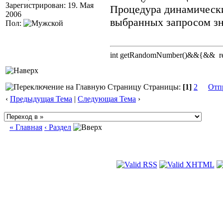
Зарегистрирован: 19. Мая
Процедура динамически
2006
выбранных запросом зн
Пол:
int getRandomNumber()&&{&& retu
Страницы:
[1]
2
Отп
‹
Предыдущая Тема
|
Следующая Тема
›
« Главная
‹ Раздел