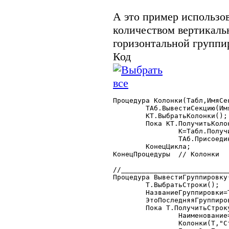
А это пример использов
количеством вертикаль
горизонтальной группи
Код
Процедура Колонки(Табл,ИмяСек
	ТАб.ВывестиСекцию(ИмяСекции+"|Начало");

	КТ.ВыбратьКолонки();

	Пока КТ.ПолучитьКолонку()=1 Цикл

		К=Табл.ПолучитьЗначение(,"_"+КТ.Колонки.НомерСтроки);

		ТАб.ПрисоединитьСекцию(ИмяСекции+"|Колонка");

	КонецЦикла;

КонецПроцедуры	// Колонки

//__________________________
Процедура ВывестиГруппировку(
	Т.ВыбратьСтроки();

	НазваниеГруппировки=Т.ИмяКолонки(НомерСекции-4+КоличествоГруппировок);

	ЭтоПоследняяГруппировка=?(Т.ИмяКолонки(Т.КоличествоКолонок())="тзПотомки",0,1);

	Пока Т.ПолучитьСтроку()=1 Цикл

		Наименование=Т.ПолучитьЗначение(,НазваниеГруппировки);

		Колонки(Т,"Строка"+НомерСекции);
