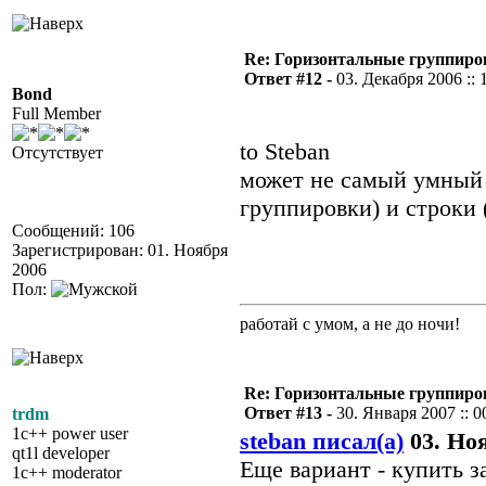
Re: Горизонтальные группиро
Ответ #12 -
03. Декабря 2006 :: 
Bond
Full Member
to Steban
Отсутствует
может не самый умный 
группировки) и строки
Сообщений: 106
Зарегистрирован: 01. Ноября
2006
Пол:
работай с умом, а не до ночи!
Re: Горизонтальные группиро
Ответ #13 -
30. Января 2007 :: 0
trdm
1c++ power user
steban писал(а)
03. Ноя
qt1l developer
Еще вариант - купить з
1c++ moderator