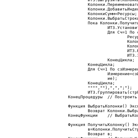
	Колонки.ПереименоватьКолонку(ИзмерениеКолонки,"Значение");

	Колонки.ДобавитьИндекс("Колонки","Значение");

	КолонкиСумм=Ресурсы;

	Колонки.ВыбратьСтроки();

	Пока Колонки.ПолучитьСтроку()=1 Цикл

		ИТЗ.УстановитьФильтр(Колонки.Значение,Колонки.Значение,"Колонки");

		Для Сч=1 По сзРесурсы.РазмерСписка() Цикл

			Ресурс=сзРесурсы.ПолучитьЗначение(Сч);

			КолонкаРесурса=Ресурс+"_"+Колонки.НомерСтроки;

			КолонкиСумм=КолонкиСумм+","+КолонкаРесурса;

			ИТЗ.НоваяКолонка(КолонкаРесурса);

			ИТЗ.ЗаполнитьКолонку("Колонки",КолонкаРесурса,ИТЗ,"Колонки",Ресурс);

		КонецЦикла;

	КонецЦикла;

	Для Сч=1 По сзИзмеренияСтрок.РазмерСписка() Цикл

		Измерение=сзИзмеренияСтрок.ПолучитьЗначение(Сч);

		ие);

	КонецЦикла;

	"""",""),",",";");

	ИТЗ.Группировать(стрГруппировки,КолонкиСумм);

КонецПроцедуры	// Построить

Функция ВыбратьКолонки() Эксп
	Возврат Колонки.ВыбратьСтроки();

КонецФункции	// ВыбратьКолонки

Функция ПолучитьКолонку() Экс
	в=Колонки.ПолучитьСтроку();

	Возврат в;
