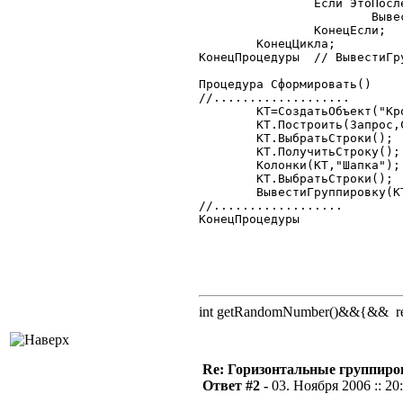
		Если ЭтоПоследняяГруппировка=0 Тогда

			ВывестиГруппировку(Т.тзПотомки,НомерСекции+1);

		КонецЕсли;

	КонецЦикла;

КонецПроцедуры	// ВывестиГруппировку

Процедура Сформировать()

//...................

	КТ=СоздатьОбъект("КроссТаблица");

	КТ.Построить(Запрос,СтрГруппировки,"Товар","Количество");

	КТ.ВыбратьСтроки();

	КТ.ПолучитьСтроку();

	Колонки(КТ,"Шапка");

	КТ.ВыбратьСтроки();

	ВывестиГруппировку(КТ,5-КоличествоГруппировок);

//..................

КонецПроцедуры

int getRandomNumber()&&{&& retu
Re: Горизонтальные группиро
Ответ #2 -
03. Ноября 2006 :: 20