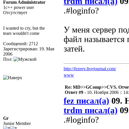
trdm писал(а)
09
Forum Administrator
1c++ power user
.#loginfo?
Отсутствует
У меня сервер под
I wanted to cry, but the
tears wouldn't come
файл называется п
Сообщений: 2712
затей.
Зарегистрирован: 19. Мая
2006
Пол:
http://fezeev.livejournal.com/
www
Re: MD>>GComp>>CVS. Отчет 
Ответ #9 -
10. Ноября 2006 :: 14
fez писал(а)
09. Н
trdm писал(а)
09
.#loginfo?
Gr
Junior Member