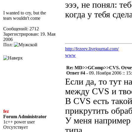
эээ, не понял: те
когда у тебя сдел
I wanted to cry, but the
tears wouldn't come
Сообщений: 2712
Зарегистрирован: 19. Мая
2006
Пол:
http://fezeev.livejournal.com/
www
Re: MD>>GComp>>CVS. Отчет 
Ответ #4 -
09. Ноября 2006 :: 15
Если да, то тут 
между CVS и твое
В CVS есть такой
прикрутить обра
fez
Forum Administrator
У меня например 
1c++ power user
Отсутствует
типа