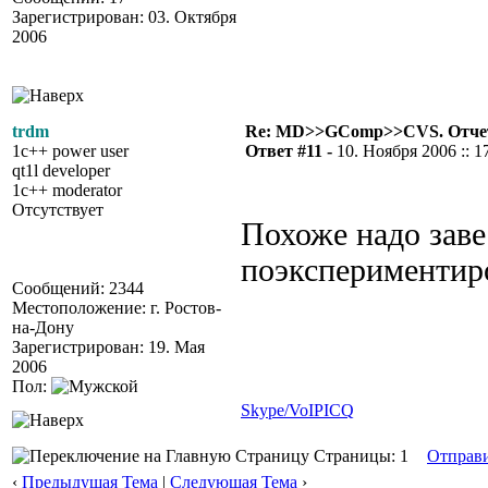
Зарегистрирован: 03. Октября
2006
trdm
Re: MD>>GComp>>CVS. Отчет 
1c++ power user
Ответ #11 -
10. Ноября 2006 :: 1
qt1l developer
1c++ moderator
Отсутствует
Похоже надо заве
поэкспериментир
Сообщений: 2344
Местоположение: г. Ростов-
на-Дону
Зарегистрирован: 19. Мая
2006
Пол:
Skype/VoIP
ICQ
Страницы: 1
Отправ
‹
Предыдущая Тема
|
Следующая Тема
›