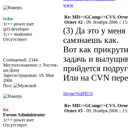
www
Re: MD>>GComp>>CVS. Отчет 
trdm
Ответ #2 -
09. Ноября 2006 :: 15
1c++ power user
(3) Да это у меня
qt1l developer
1c++ moderator
самзнаешь как.
Отсутствует
Вот как прикрути
задачь и вылущив
Сообщений: 2344
Местоположение: г. Ростов-
прийдется подруг
на-Дону
Зарегистрирован: 19. Мая
Или на CVN перей
2006
Пол:
Skype/VoIP
ICQ
Re: MD>>GComp>>CVS. Отчет 
fez
Ответ #3 -
09. Ноября 2006 :: 15
Forum Administrator
1c++ power user
Отсутствует