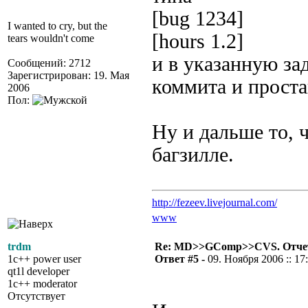
[bug 1234]
I wanted to cry, but the
[hours 1.2]
tears wouldn't come
и в указанную за
Сообщений: 2712
Зарегистрирован: 19. Мая
коммита и проста
2006
Пол:
Ну и дальше то, 
багзилле.
http://fezeev.livejournal.com/
www
trdm
Re: MD>>GComp>>CVS. Отчет 
1c++ power user
Ответ #5 -
09. Ноября 2006 :: 17
qt1l developer
1c++ moderator
Отсутствует