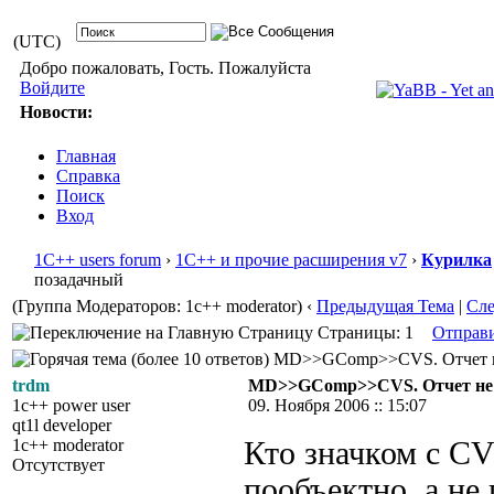
(UTC)
Добро пожаловать, Гость. Пожалуйста
Войдите
Новости:
Главная
Справка
Поиск
Вход
1С++ users forum
›
1С++ и прочие расширения v7
›
Курилка
позадачный
(Группа Модераторов: 1c++ moderator)
‹
Предыдущая Тема
|
Сл
Страницы: 1
Отправ
MD>>GComp>>CVS. Отчет не п
trdm
MD>>GComp>>CVS. Отчет не 
1c++ power user
09. Ноября 2006 :: 15:07
qt1l developer
1c++ moderator
Кто значком с CVS
Отсутствует
пообъектно, а не 