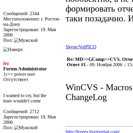
формировать отче
Сообщений: 2344
таки позадачно. 
Местоположение: г. Ростов-
на-Дону
Зарегистрирован: 19. Мая
2006
Пол:
Skype/VoIP
ICQ
Re: MD>>GComp>>CVS. Отчет 
fez
Ответ #1 -
09. Ноября 2006 :: 15
Forum Administrator
1c++ power user
Отсутствует
WinCVS - Macros 
ChangeLog
I wanted to cry, but the
tears wouldn't come
Сообщений: 2712
Зарегистрирован: 19. Мая
2006
Пол:
http://fezeev.livejournal.com/