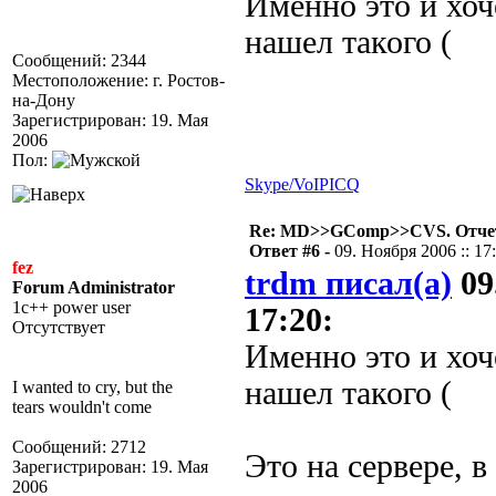
Именно это и хоче
нашел такого (
Сообщений: 2344
Местоположение: г. Ростов-
на-Дону
Зарегистрирован: 19. Мая
2006
Пол:
Skype/VoIP
ICQ
Re: MD>>GComp>>CVS. Отчет 
Ответ #6 -
09. Ноября 2006 :: 17
fez
trdm писал(а)
09
Forum Administrator
1c++ power user
17:20:
Отсутствует
Именно это и хоче
нашел такого (
I wanted to cry, but the
tears wouldn't come
Сообщений: 2712
Это на сервере,
Зарегистрирован: 19. Мая
2006