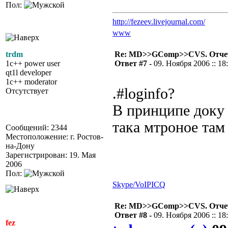
Пол:
http://fezeev.livejournal.com/
www
trdm
Re: MD>>GComp>>CVS. Отчет 
1c++ power user
Ответ #7 -
09. Ноября 2006 :: 18
qt1l developer
1c++ moderator
.#loginfo?
Отсутствует
В принципе доку н
така мтроное там 
Сообщений: 2344
Местоположение: г. Ростов-
на-Дону
Зарегистрирован: 19. Мая
2006
Пол:
Skype/VoIP
ICQ
Re: MD>>GComp>>CVS. Отчет 
Ответ #8 -
09. Ноября 2006 :: 18
fez