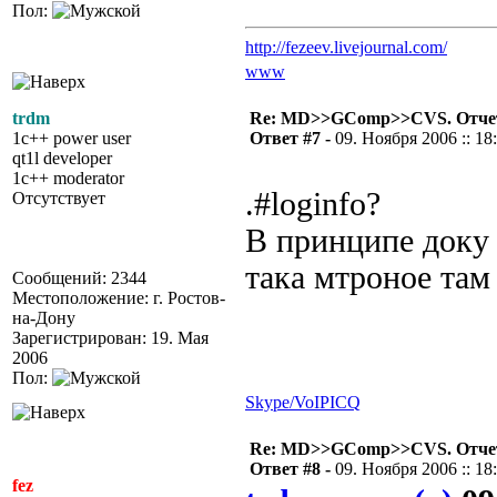
Пол:
http://fezeev.livejournal.com/
www
trdm
Re: MD>>GComp>>CVS. Отчет 
1c++ power user
Ответ #7 -
09. Ноября 2006 :: 18
qt1l developer
1c++ moderator
.#loginfo?
Отсутствует
В принципе доку н
така мтроное там 
Сообщений: 2344
Местоположение: г. Ростов-
на-Дону
Зарегистрирован: 19. Мая
2006
Пол:
Skype/VoIP
ICQ
Re: MD>>GComp>>CVS. Отчет 
Ответ #8 -
09. Ноября 2006 :: 18
fez