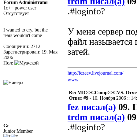
trdm писал(а)
09
Forum Administrator
1c++ power user
.#loginfo?
Отсутствует
У меня сервер под
I wanted to cry, but the
tears wouldn't come
файл называется п
Сообщений: 2712
затей.
Зарегистрирован: 19. Мая
2006
Пол:
http://fezeev.livejournal.com/
www
Re: MD>>GComp>>CVS. Отчет 
Ответ #9 -
10. Ноября 2006 :: 14
fez писал(а)
09. Н
trdm писал(а)
09
.#loginfo?
Gr
Junior Member