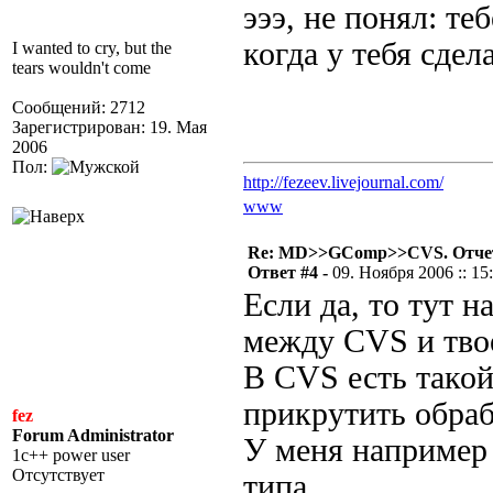
эээ, не понял: те
когда у тебя сдел
I wanted to cry, but the
tears wouldn't come
Сообщений: 2712
Зарегистрирован: 19. Мая
2006
Пол:
http://fezeev.livejournal.com/
www
Re: MD>>GComp>>CVS. Отчет 
Ответ #4 -
09. Ноября 2006 :: 15
Если да, то тут 
между CVS и твое
В CVS есть такой
прикрутить обра
fez
Forum Administrator
У меня например 
1c++ power user
Отсутствует
типа