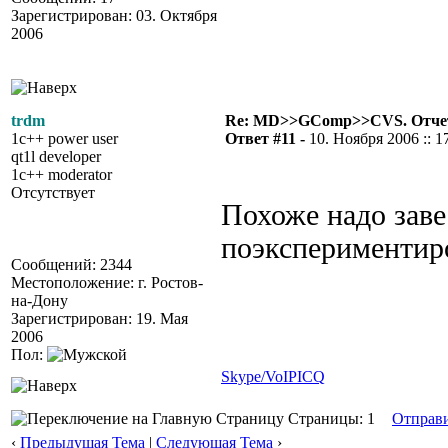
Зарегистрирован: 03. Октября
2006
trdm
Re: MD>>GComp>>CVS. Отчет 
1c++ power user
Ответ #11 -
10. Ноября 2006 :: 1
qt1l developer
1c++ moderator
Отсутствует
Похоже надо заве
поэкспериментир
Сообщений: 2344
Местоположение: г. Ростов-
на-Дону
Зарегистрирован: 19. Мая
2006
Пол:
Skype/VoIP
ICQ
Страницы: 1
Отправ
‹
Предыдущая Тема
|
Следующая Тема
›