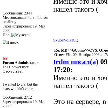
Именно это и хоче
нашел такого (
Сообщений: 2344
Местоположение: г. Ростов-
на-Дону
Зарегистрирован: 19. Мая
2006
Пол:
Skype/VoIP
ICQ
Re: MD>>GComp>>CVS. Отчет 
Ответ #6 -
09. Ноября 2006 :: 17
fez
trdm писал(а)
09
Forum Administrator
1c++ power user
17:20:
Отсутствует
Именно это и хоче
нашел такого (
I wanted to cry, but the
tears wouldn't come
Сообщений: 2712
Это на сервере,
Зарегистрирован: 19. Мая
2006