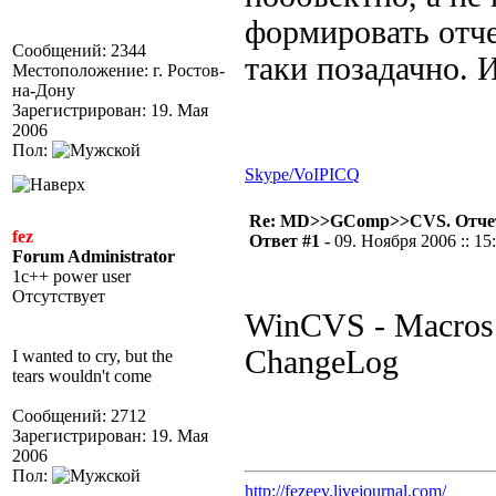
формировать отче
Сообщений: 2344
таки позадачно. 
Местоположение: г. Ростов-
на-Дону
Зарегистрирован: 19. Мая
2006
Пол:
Skype/VoIP
ICQ
Re: MD>>GComp>>CVS. Отчет 
fez
Ответ #1 -
09. Ноября 2006 :: 15
Forum Administrator
1c++ power user
Отсутствует
WinCVS - Macros 
ChangeLog
I wanted to cry, but the
tears wouldn't come
Сообщений: 2712
Зарегистрирован: 19. Мая
2006
Пол:
http://fezeev.livejournal.com/