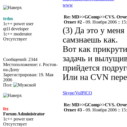
www
Re: MD>>GComp>>CVS. Отчет 
trdm
Ответ #2 -
09. Ноября 2006 :: 15
1c++ power user
(3) Да это у меня
qt1l developer
1c++ moderator
самзнаешь как.
Отсутствует
Вот как прикрути
задачь и вылущив
Сообщений: 2344
Местоположение: г. Ростов-
прийдется подруг
на-Дону
Зарегистрирован: 19. Мая
Или на CVN перей
2006
Пол:
Skype/VoIP
ICQ
Re: MD>>GComp>>CVS. Отчет 
fez
Ответ #3 -
09. Ноября 2006 :: 15
Forum Administrator
1c++ power user
Отсутствует