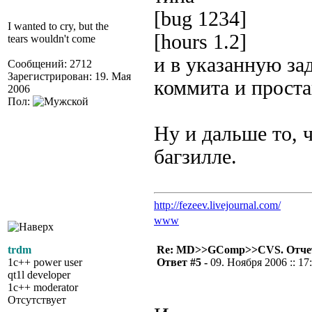
[bug 1234]
I wanted to cry, but the
[hours 1.2]
tears wouldn't come
и в указанную за
Сообщений: 2712
Зарегистрирован: 19. Мая
коммита и проста
2006
Пол:
Ну и дальше то, 
багзилле.
http://fezeev.livejournal.com/
www
trdm
Re: MD>>GComp>>CVS. Отчет 
1c++ power user
Ответ #5 -
09. Ноября 2006 :: 17
qt1l developer
1c++ moderator
Отсутствует