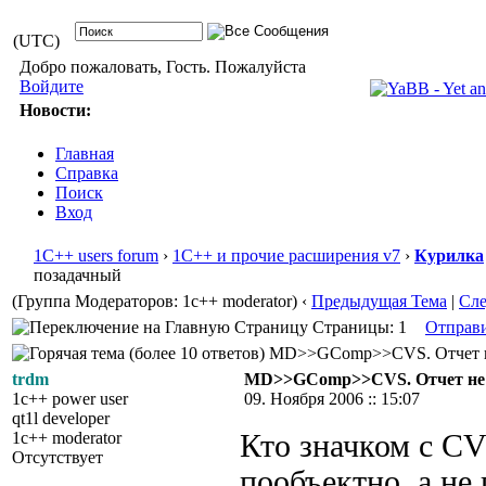
(UTC)
Добро пожаловать, Гость. Пожалуйста
Войдите
Новости:
Главная
Справка
Поиск
Вход
1С++ users forum
›
1С++ и прочие расширения v7
›
Курилка
позадачный
(Группа Модераторов: 1c++ moderator)
‹
Предыдущая Тема
|
Сл
Страницы: 1
Отправ
MD>>GComp>>CVS. Отчет не п
trdm
MD>>GComp>>CVS. Отчет не 
1c++ power user
09. Ноября 2006 :: 15:07
qt1l developer
1c++ moderator
Кто значком с CVS
Отсутствует
пообъектно, а не 