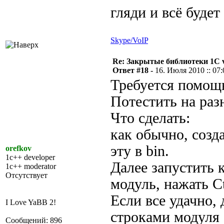
гляди и всё буде
Skype/VoIP
Re: Закрытые библиотеки 1С 
Ответ #18 -
16. Июля 2010 :: 07:
Требуется помощь
Потестить на раз
Что сделать:
как обычно, создат
эту в bin.
orefkov
1c++ developer
Далее запустить 
1c++ moderator
Отсутствует
модуль, нажать C
Если все удачно,
I Love YaBB 2!
строками модуля 
Сообщений: 896