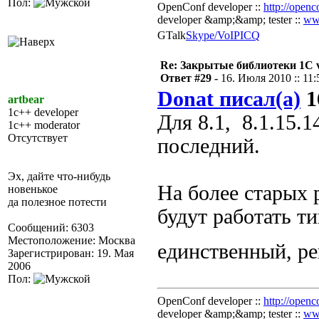
Пол:
OpenConf developer ::
http://openc
developer &amp;&amp; tester ::
ww
GTalk
Skype/VoIP
ICQ
Re: Закрытые библиотеки 1С 
Ответ #29 -
16. Июля 2010 :: 11:
Donat писал(а)
1
artbear
1c++ developer
Для 8.1, 8.1.15.
1c++ moderator
Отсутствует
последний.
Эх, дайте что-нибудь
На более старых 
новенькое
да полезное потести
будут работать ти
Сообщений: 6303
Местоположение: Москва
единственный, р
Зарегистрирован: 19. Мая
2006
Пол:
OpenConf developer ::
http://openc
developer &amp;&amp; tester ::
ww