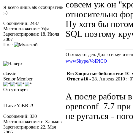
совсем уж он "к
Я всего лишь als-особиратель
относительно фор
;-)
Ну хотя бы потом
Сообщений: 2487
Местоположение: Уфа
SQL поэтому круч
Зарегистрирован: 18. Июля
2007
Пол:
Отхожу от дел. Долго и мучител
www
Skype/VoIP
ICQ
classic
Re: Закрытые библиотеки 1С 
Senior Member
Ответ #16 -
28. Апреля 2010 :: 0
Отсутствует
А после работы в
openconf 7.7 при
I Love YaBB 2!
не ругаться - по
Сообщений: 330
Местоположение: г. Харьков
Зарегистрирован: 22. Мая
2006