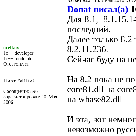
Ответ #22 -
16. Июля 2010 :: 07:
Donat писал(а)
1
Для 8.1, 8.1.15.
последний.
Далее только 8.2
8.2.11.236.
orefkov
1c++ developer
Сейчас буду на н
1c++ moderator
Отсутствует
На 8.2 пока не п
I Love YaBB 2!
core81.dll на core8
Сообщений: 896
Зарегистрирован: 20. Мая
на wbase82.dll
2006
И эта, вот немно
невозможно русск