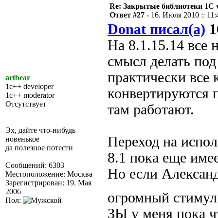
Re: Закрытые библиотеки 1С 
Ответ #27 -
16. Июля 2010 :: 11:
Donat писал(а)
1
На 8.1.15.14 все
смысл делать под 
практически все 
artbear
1c++ developer
конвертируются 
1c++ moderator
Отсутствует
там работают.
Эх, дайте что-нибудь
Переход на испол
новенькое
да полезное потести
8.1 пока еще име
Сообщений: 6303
Но если Александ
Местоположение: Москва
Зарегистрирован: 19. Мая
2006
огромный стимул 
Пол:
ЗЫ у меня пока ч