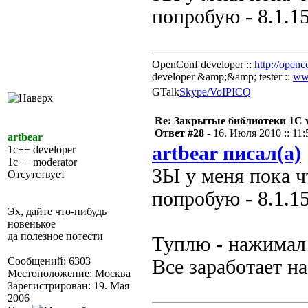
попробую - 8.1.1
OpenConf developer ::
http://openc
developer &amp;&amp; tester ::
ww
GTalk
Skype/VoIP
ICQ
Re: Закрытые библиотеки 1С 
Ответ #28 -
16. Июля 2010 :: 11:
artbear
artbear писал(а)
1c++ developer
1c++ moderator
ЗЫ у меня пока ч
Отсутствует
попробую - 8.1.1
Эх, дайте что-нибудь
новенькое
да полезное потести
Туплю - нажимал
Сообщений: 6303
Все заработает на
Местоположение: Москва
Зарегистрирован: 19. Мая
2006