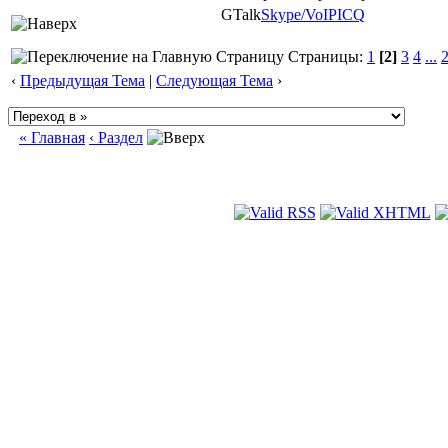
GTalk
Skype/VoIP
ICQ
Страницы:
1
[2]
3
4
...
‹
Предыдущая Тема
|
Следующая Тема
›
« Главная
‹ Раздел