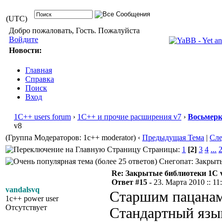
(UTC)
Добро пожаловать, Гость. Пожалуйста
Войдите
Новости:
Главная
Справка
Поиск
Вход
1С++ users forum
›
1С++ и прочие расширения v7
›
Восьмер
v8
(Группа Модераторов: 1c++ moderator)
‹
Предыдущая Тема
|
Сл
Страницы:
1
[2]
3
4
...
Снегопат: Закрыты
Re: Закрытые библиотеки 1С 
Ответ #15 -
23. Марта 2010 :: 11
vandalsvq
Старшим пацанам 
1c++ power user
Отсутствует
Стандартный язык