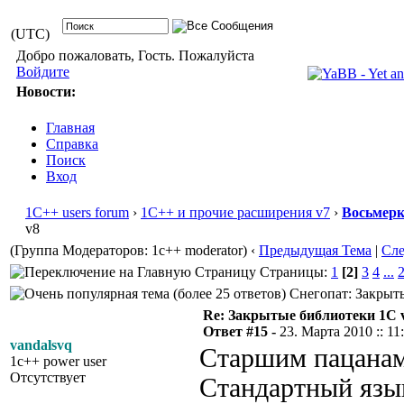
(UTC)
Добро пожаловать, Гость. Пожалуйста
Войдите
Новости:
Главная
Справка
Поиск
Вход
1С++ users forum
›
1С++ и прочие расширения v7
›
Восьмер
v8
(Группа Модераторов: 1c++ moderator)
‹
Предыдущая Тема
|
Сл
Страницы:
1
[2]
3
4
...
Снегопат: Закрыты
Re: Закрытые библиотеки 1С 
Ответ #15 -
23. Марта 2010 :: 11
vandalsvq
Старшим пацанам 
1c++ power user
Отсутствует
Стандартный язык