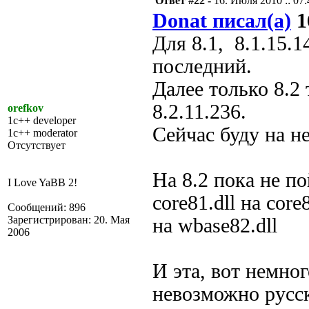
Ответ #22 -
16. Июля 2010 :: 07:
Donat писал(а)
1
Для 8.1, 8.1.15.
последний.
Далее только 8.2
8.2.11.236.
orefkov
1c++ developer
Сейчас буду на н
1c++ moderator
Отсутствует
На 8.2 пока не п
I Love YaBB 2!
core81.dll на core8
Сообщений: 896
Зарегистрирован: 20. Мая
на wbase82.dll
2006
И эта, вот немно
невозможно русск