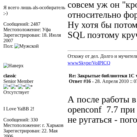
совсем уж он "к
Я всего лишь als-особиратель
относительно фор
;-)
Ну хотя бы потом
Сообщений: 2487
Местоположение: Уфа
SQL поэтому круч
Зарегистрирован: 18. Июля
2007
Пол:
Отхожу от дел. Долго и мучител
www
Skype/VoIP
ICQ
classic
Re: Закрытые библиотеки 1С 
Senior Member
Ответ #16 -
28. Апреля 2010 :: 0
Отсутствует
А после работы в
openconf 7.7 при
I Love YaBB 2!
не ругаться - по
Сообщений: 330
Местоположение: г. Харьков
Зарегистрирован: 22. Мая
2006