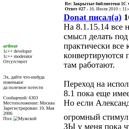
Re: Закрытые библиотеки 1С 
Ответ #27 -
16. Июля 2010 :: 11:
Donat писал(а)
1
На 8.1.15.14 все
смысл делать под 
практически все 
artbear
1c++ developer
конвертируются 
1c++ moderator
Отсутствует
там работают.
Эх, дайте что-нибудь
Переход на испол
новенькое
да полезное потести
8.1 пока еще име
Сообщений: 6303
Но если Александ
Местоположение: Москва
Зарегистрирован: 19. Мая
2006
огромный стимул 
Пол:
ЗЫ у меня пока ч