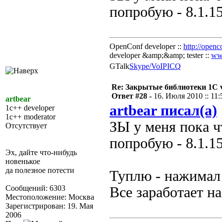
попробую - 8.1.1
OpenConf developer ::
http://openc
developer &amp;&amp; tester ::
ww
GTalk
Skype/VoIP
ICQ
Re: Закрытые библиотеки 1С 
Ответ #28 -
16. Июля 2010 :: 11:
artbear
artbear писал(а)
1c++ developer
1c++ moderator
ЗЫ у меня пока ч
Отсутствует
попробую - 8.1.1
Эх, дайте что-нибудь
новенькое
да полезное потести
Туплю - нажимал
Сообщений: 6303
Все заработает на
Местоположение: Москва
Зарегистрирован: 19. Мая
2006