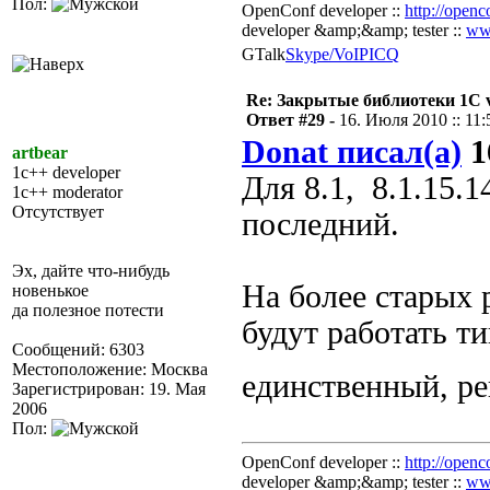
Пол:
OpenConf developer ::
http://openc
developer &amp;&amp; tester ::
ww
GTalk
Skype/VoIP
ICQ
Re: Закрытые библиотеки 1С 
Ответ #29 -
16. Июля 2010 :: 11:
Donat писал(а)
1
artbear
1c++ developer
Для 8.1, 8.1.15.
1c++ moderator
Отсутствует
последний.
Эх, дайте что-нибудь
На более старых 
новенькое
да полезное потести
будут работать ти
Сообщений: 6303
Местоположение: Москва
единственный, р
Зарегистрирован: 19. Мая
2006
Пол:
OpenConf developer ::
http://openc
developer &amp;&amp; tester ::
ww