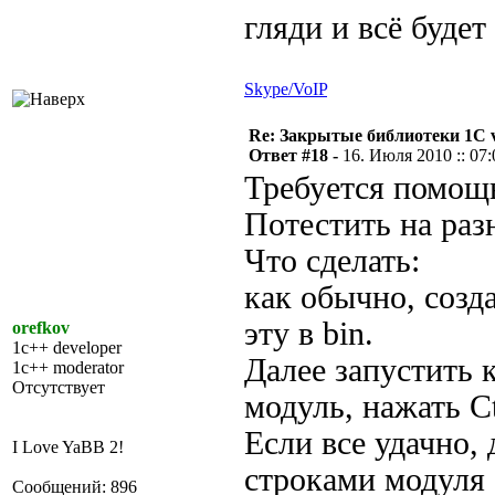
гляди и всё буде
Skype/VoIP
Re: Закрытые библиотеки 1С 
Ответ #18 -
16. Июля 2010 :: 07:
Требуется помощь
Потестить на раз
Что сделать:
как обычно, создат
эту в bin.
orefkov
1c++ developer
Далее запустить 
1c++ moderator
Отсутствует
модуль, нажать C
Если все удачно,
I Love YaBB 2!
строками модуля 
Сообщений: 896