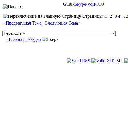
GTalk
Skype/VoIP
ICQ
Страницы:
1
[2]
3
4
...
‹
Предыдущая Тема
|
Следующая Тема
›
« Главная
‹ Раздел