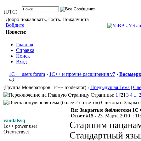
(UTC)
Добро пожаловать, Гость. Пожалуйста
Войдите
Новости:
Главная
Справка
Поиск
Вход
1С++ users forum
›
1С++ и прочие расширения v7
›
Восьмер
v8
(Группа Модераторов: 1c++ moderator)
‹
Предыдущая Тема
|
Сл
Страницы:
1
[2]
3
4
...
Снегопат: Закрыты
Re: Закрытые библиотеки 1С 
Ответ #15 -
23. Марта 2010 :: 11
vandalsvq
Старшим пацанам 
1c++ power user
Отсутствует
Стандартный язык