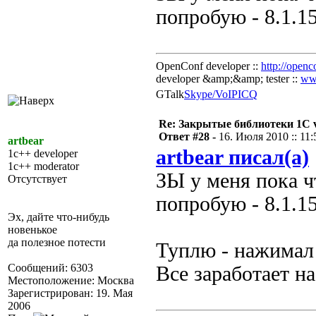
попробую - 8.1.1
OpenConf developer ::
http://openc
developer &amp;&amp; tester ::
ww
GTalk
Skype/VoIP
ICQ
Re: Закрытые библиотеки 1С 
Ответ #28 -
16. Июля 2010 :: 11:
artbear
artbear писал(а)
1c++ developer
1c++ moderator
ЗЫ у меня пока ч
Отсутствует
попробую - 8.1.1
Эх, дайте что-нибудь
новенькое
да полезное потести
Туплю - нажимал
Сообщений: 6303
Все заработает на
Местоположение: Москва
Зарегистрирован: 19. Мая
2006