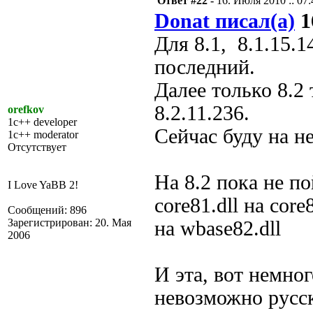
Ответ #22 -
16. Июля 2010 :: 07:
Donat писал(а)
1
Для 8.1, 8.1.15.
последний.
Далее только 8.2
8.2.11.236.
orefkov
1c++ developer
Сейчас буду на н
1c++ moderator
Отсутствует
На 8.2 пока не п
I Love YaBB 2!
core81.dll на core8
Сообщений: 896
Зарегистрирован: 20. Мая
на wbase82.dll
2006
И эта, вот немно
невозможно русск