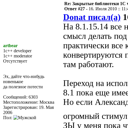
Re: Закрытые библиотеки 1С 
Ответ #27 -
16. Июля 2010 :: 11:
Donat писал(а)
1
На 8.1.15.14 все
смысл делать под 
практически все 
artbear
1c++ developer
конвертируются 
1c++ moderator
Отсутствует
там работают.
Эх, дайте что-нибудь
Переход на испол
новенькое
да полезное потести
8.1 пока еще име
Сообщений: 6303
Но если Александ
Местоположение: Москва
Зарегистрирован: 19. Мая
2006
огромный стимул 
Пол:
ЗЫ у меня пока ч