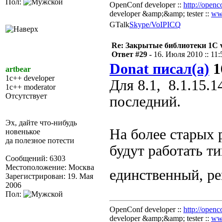
Пол:
OpenConf developer ::
http://openc
developer &amp;&amp; tester ::
ww
GTalk
Skype/VoIP
ICQ
Re: Закрытые библиотеки 1С 
Ответ #29 -
16. Июля 2010 :: 11:
Donat писал(а)
1
artbear
1c++ developer
Для 8.1, 8.1.15.
1c++ moderator
Отсутствует
последний.
Эх, дайте что-нибудь
На более старых 
новенькое
да полезное потести
будут работать ти
Сообщений: 6303
Местоположение: Москва
единственный, р
Зарегистрирован: 19. Мая
2006
Пол:
OpenConf developer ::
http://openc
developer &amp;&amp; tester ::
ww