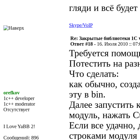
гляди и всё буде
Skype/VoIP
Re: Закрытые библиотеки 1С 
Ответ #18 -
16. Июля 2010 :: 07:
Требуется помощь
Потестить на раз
Что сделать:
как обычно, создат
эту в bin.
orefkov
1c++ developer
Далее запустить 
1c++ moderator
Отсутствует
модуль, нажать C
Если все удачно,
I Love YaBB 2!
строками модуля 
Сообщений: 896