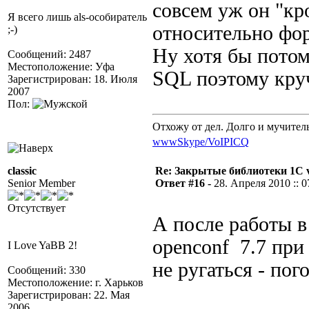
совсем уж он "к
Я всего лишь als-особиратель
относительно фор
;-)
Ну хотя бы потом
Сообщений: 2487
Местоположение: Уфа
SQL поэтому круч
Зарегистрирован: 18. Июля
2007
Пол:
Отхожу от дел. Долго и мучител
www
Skype/VoIP
ICQ
classic
Re: Закрытые библиотеки 1С 
Senior Member
Ответ #16 -
28. Апреля 2010 :: 0
Отсутствует
А после работы в
openconf 7.7 при
I Love YaBB 2!
не ругаться - по
Сообщений: 330
Местоположение: г. Харьков
Зарегистрирован: 22. Мая
2006