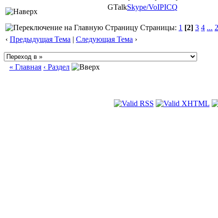
GTalk
Skype/VoIP
ICQ
Страницы:
1
[2]
3
4
...
‹
Предыдущая Тема
|
Следующая Тема
›
« Главная
‹ Раздел