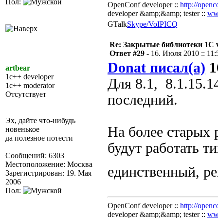
Пол:
OpenConf developer ::
http://openc
developer &amp;&amp; tester ::
ww
GTalk
Skype/VoIP
ICQ
Re: Закрытые библиотеки 1С 
Ответ #29 -
16. Июля 2010 :: 11:
Donat писал(а)
1
artbear
1c++ developer
Для 8.1, 8.1.15.
1c++ moderator
Отсутствует
последний.
Эх, дайте что-нибудь
На более старых 
новенькое
да полезное потести
будут работать ти
Сообщений: 6303
Местоположение: Москва
единственный, р
Зарегистрирован: 19. Мая
2006
Пол:
OpenConf developer ::
http://openc
developer &amp;&amp; tester ::
ww