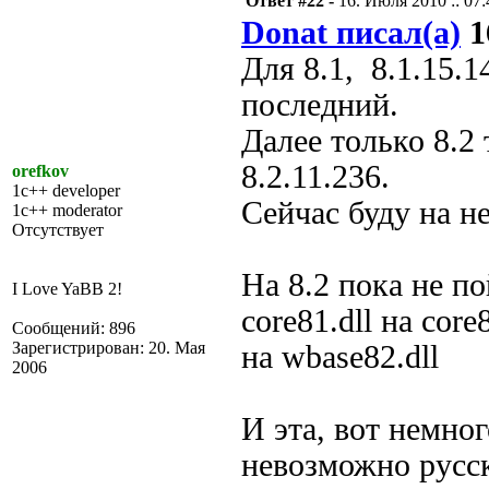
Ответ #22 -
16. Июля 2010 :: 07:
Donat писал(а)
1
Для 8.1, 8.1.15.
последний.
Далее только 8.2
8.2.11.236.
orefkov
1c++ developer
Сейчас буду на н
1c++ moderator
Отсутствует
На 8.2 пока не п
I Love YaBB 2!
core81.dll на core8
Сообщений: 896
Зарегистрирован: 20. Мая
на wbase82.dll
2006
И эта, вот немно
невозможно русск