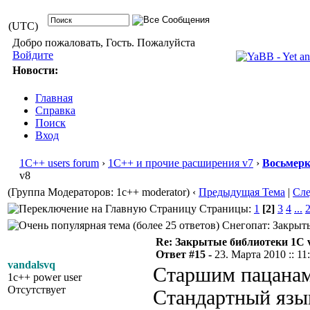
(UTC)
Добро пожаловать, Гость. Пожалуйста
Войдите
Новости:
Главная
Справка
Поиск
Вход
1С++ users forum
›
1С++ и прочие расширения v7
›
Восьмер
v8
(Группа Модераторов: 1c++ moderator)
‹
Предыдущая Тема
|
Сл
Страницы:
1
[2]
3
4
...
Снегопат: Закрыты
Re: Закрытые библиотеки 1С 
Ответ #15 -
23. Марта 2010 :: 11
vandalsvq
Старшим пацанам 
1c++ power user
Отсутствует
Стандартный язык