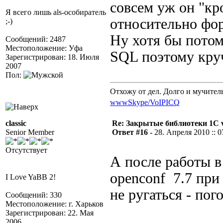
совсем уж он "к
Я всего лишь als-особиратель
относительно фор
;-)
Ну хотя бы потом
Сообщений: 2487
Местоположение: Уфа
SQL поэтому круч
Зарегистрирован: 18. Июля
2007
Пол:
Отхожу от дел. Долго и мучител
www
Skype/VoIP
ICQ
classic
Re: Закрытые библиотеки 1С 
Senior Member
Ответ #16 -
28. Апреля 2010 :: 0
Отсутствует
А после работы в
openconf 7.7 при
I Love YaBB 2!
не ругаться - по
Сообщений: 330
Местоположение: г. Харьков
Зарегистрирован: 22. Мая
2006