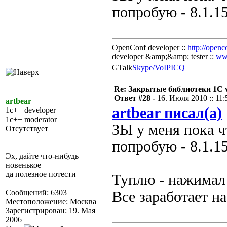
попробую - 8.1.1
OpenConf developer ::
http://openc
developer &amp;&amp; tester ::
ww
GTalk
Skype/VoIP
ICQ
Re: Закрытые библиотеки 1С 
Ответ #28 -
16. Июля 2010 :: 11:
artbear
artbear писал(а)
1c++ developer
1c++ moderator
ЗЫ у меня пока ч
Отсутствует
попробую - 8.1.1
Эх, дайте что-нибудь
новенькое
да полезное потести
Туплю - нажимал
Сообщений: 6303
Все заработает на
Местоположение: Москва
Зарегистрирован: 19. Мая
2006