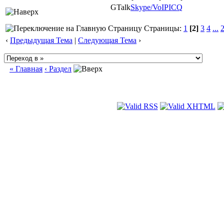
GTalk
Skype/VoIP
ICQ
Страницы:
1
[2]
3
4
...
‹
Предыдущая Тема
|
Следующая Тема
›
« Главная
‹ Раздел