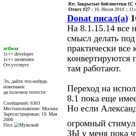
Re: Закрытые библиотеки 1С 
Ответ #27 -
16. Июля 2010 :: 11:
Donat писал(а)
1
На 8.1.15.14 все
смысл делать под 
практически все 
artbear
1c++ developer
конвертируются 
1c++ moderator
Отсутствует
там работают.
Эх, дайте что-нибудь
Переход на испол
новенькое
да полезное потести
8.1 пока еще име
Сообщений: 6303
Но если Александ
Местоположение: Москва
Зарегистрирован: 19. Мая
2006
огромный стимул 
Пол:
ЗЫ у меня пока ч