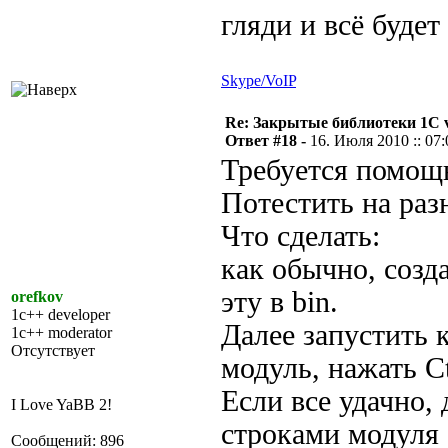
гляди и всё буде
Skype/VoIP
Re: Закрытые библиотеки 1С 
Ответ #18 -
16. Июля 2010 :: 07:
Требуется помощь
Потестить на раз
Что сделать:
как обычно, создат
эту в bin.
orefkov
1c++ developer
Далее запустить 
1c++ moderator
Отсутствует
модуль, нажать C
Если все удачно,
I Love YaBB 2!
строками модуля 
Сообщений: 896