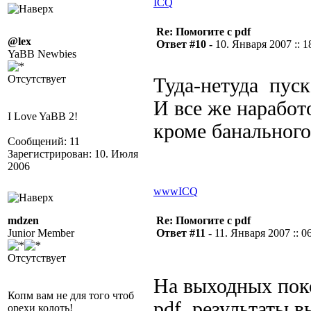
ICQ
Re: Помогите с pdf
@lex
Ответ #10 -
10. Января 2007 :: 1
YaBB Newbies
Отсутствует
Туда-нетуда пуск
И все же наработо
I Love YaBB 2!
кроме банального
Сообщений: 11
Зарегистрирован: 10. Июля
2006
www
ICQ
mdzen
Re: Помогите с pdf
Junior Member
Ответ #11 -
11. Января 2007 :: 0
Отсутствует
На выходных пок
Копм вам не для того чтоб
pdf. результаты 
орехи колоть!