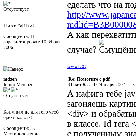
сделать что на по
Отсутствует
http://www.japanca
mdlid=B3B00000&
I Love YaBB 2!
А как перехватить
Сообщений: 11
Зарегистрирован: 10. Июля
2006
случае?
www
ICQ
mdzen
Re: Помогите с pdf
Junior Member
Ответ #5 -
10. Января 2007 :: 13
А нафига тебе jav
Отсутствует
загоняешь картинк
<div> и обрабат
Копм вам не для того чтоб
орехи колоть!
в классе. Id тег
Сообщений: 35
с полученным зн
Местоположение: