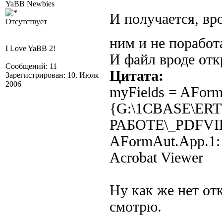
YaBB Newbies
И получается, вро
Отсутствует
ним и не порабо
I Love YaBB 2!
И файл вроде откр
Сообщений: 11
Цитата:
Зарегистрирован: 10. Июля
2006
myFields = AForm
{G:\1CBASE\ER
РАБОТЕ\_PDFVI
AFormAut.App.1: N
Acrobat Viewer
Ну как же нет от
смотрю.