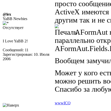
просто сообщение
ActiveX имеются и
@lex
другим так и не 
YaBB Newbies
Отсутствует
AFormAut не
параллельно откр
I Love YaBB 2!
AFormAut.Fields.I
Сообщений: 11
Зарегистрирован: 10. Июля
2006
Вообщем замуч
Может у кого ест
можно решить воо
Спасибо за любу
www
ICQ