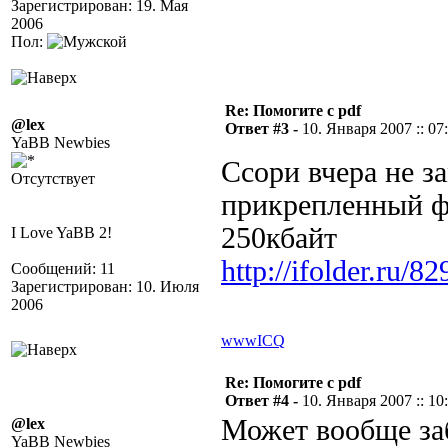
Зарегистрирован: 19. Мая
2006
Пол:
Re: Помогите с pdf
@lex
Ответ #3 -
10. Января 2007 :: 07
YaBB Newbies
Ссори вчера не з
Отсутствует
прикрепленный ф
250кбайт
I Love YaBB 2!
http://ifolder.ru/8
Сообщений: 11
Зарегистрирован: 10. Июля
2006
www
ICQ
Re: Помогите с pdf
Ответ #4 -
10. Января 2007 :: 10
Может вообще заб
@lex
YaBB Newbies