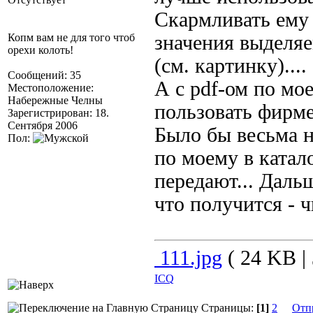
Скармливать ему
Копм вам не для того чтоб
значения выделяе
орехи колоть!
(см. картинку)....
Сообщений: 35
А с pdf-ом по мо
Местоположение:
Набережные Челны
пользовать фирме
Зарегистрирован: 18.
Сентября 2006
Было бы весьма н
Пол:
по моему в катало
передают... Даль
что получится - ч
111.jpg
( 24 KB | 
ICQ
Страницы:
[1]
2
Отп