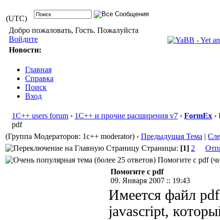
(UTC)
Добро пожаловать, Гость. Пожалуйста
Войдите
Новости:
Главная
Справка
Поиск
Вход
1С++ users forum
›
1С++ и прочие расширения v7
›
FormEx
› 
pdf
(Группа Модераторов: 1c++ moderator)
‹
Предыдущая Тема
|
Сл
Страницы:
[1]
2
Отп
Помогите с pdf (чи
Помогите с pdf
09. Января 2007 :: 19:43
Имеется файл pd
javascript, котор