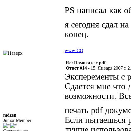
PS написал как о
я сегодня сдал на
конец.
www
ICQ
Re: Помогите с pdf
Ответ #14 -
15. Января 2007 :: 2
Эксперементы с p
Сдается мне что 
возможности. Все
печать pdf докуме
mdzen
Если пытаешься р
Junior Member
лучше использова
Отсутствует