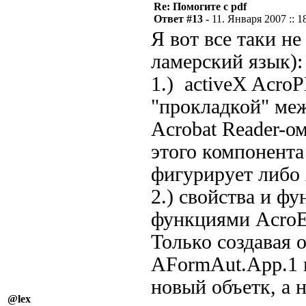
Re: Помогите с pdf
Ответ #13 -
11. Января 2007 :: 1
Я вот все таки не
ламерский язык):
1.) activeX Acro
"прокладкой" меж
Acrobat Reader-ом
этого компонента
фигурирует либо 
2.) свойства и ф
функциями AcroEx
Только создавая 
AFormAut.App.1 и
новый объетк, а
@lex