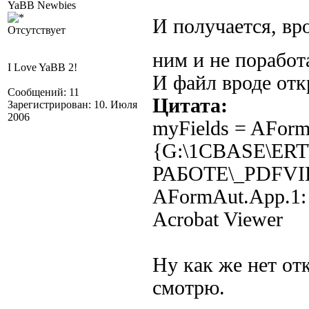
YaBB Newbies
И получается, вро
Отсутствует
ним и не порабо
I Love YaBB 2!
И файл вроде откр
Сообщений: 11
Цитата:
Зарегистрирован: 10. Июля
2006
myFields = AForm
{G:\1CBASE\ER
РАБОТЕ\_PDFVI
AFormAut.App.1: N
Acrobat Viewer
Ну как же нет от
смотрю.