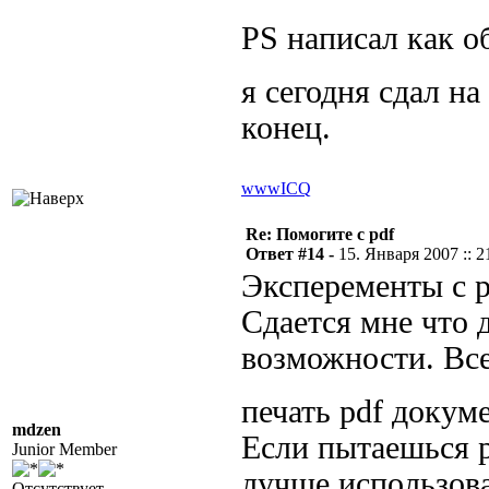
PS написал как о
я сегодня сдал на
конец.
www
ICQ
Re: Помогите с pdf
Ответ #14 -
15. Января 2007 :: 2
Эксперементы с p
Сдается мне что 
возможности. Все
печать pdf докуме
mdzen
Если пытаешься р
Junior Member
лучше использова
Отсутствует