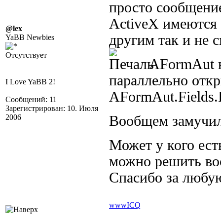
просто сообщение
ActiveX имеются и
@lex
другим так и не 
YaBB Newbies
Отсутствует
AFormAut не
параллельно откр
I Love YaBB 2!
AFormAut.Fields.I
Сообщений: 11
Зарегистрирован: 10. Июля
2006
Вообщем замуч
Может у кого ест
можно решить воо
Спасибо за любу
www
ICQ