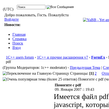
(UTC)
Добро пожаловать, Гость. Пожалуйста
Войдите
Новости:
Главная
Справка
Поиск
Вход
1С++ users forum
›
1С++ и прочие расширения v7
›
FormEx
› 
pdf
(Группа Модераторов: 1c++ moderator)
‹
Предыдущая Тема
|
Сл
Страницы:
[1]
2
Отп
Помогите с pdf (чи
Помогите с pdf
09. Января 2007 :: 19:43
Имеется файл pd
javascript, котор