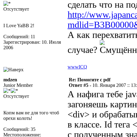
сделать что на по
Отсутствует
http://www.japanca
mdlid=B3B00000&
I Love YaBB 2!
А как перехватить
Сообщений: 11
Зарегистрирован: 10. Июля
2006
случае?
www
ICQ
mdzen
Re: Помогите с pdf
Junior Member
Ответ #5 -
10. Января 2007 :: 13
А нафига тебе jav
Отсутствует
загоняешь картинк
<div> и обрабат
Копм вам не для того чтоб
орехи колоть!
в классе. Id тег
Сообщений: 35
с полученным зн
Местоположение: