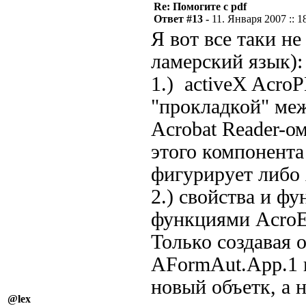
Re: Помогите с pdf
Ответ #13 -
11. Января 2007 :: 1
Я вот все таки не
ламерский язык):
1.) activeX Acro
"прокладкой" меж
Acrobat Reader-ом
этого компонента
фигурирует либо 
2.) свойства и ф
функциями AcroEx
Только создавая 
AFormAut.App.1 и
новый объетк, а
@lex