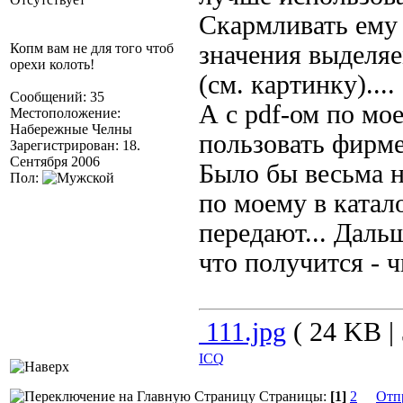
Скармливать ему
Копм вам не для того чтоб
значения выделяе
орехи колоть!
(см. картинку)....
Сообщений: 35
А с pdf-ом по мо
Местоположение:
Набережные Челны
пользовать фирме
Зарегистрирован: 18.
Сентября 2006
Было бы весьма н
Пол:
по моему в катало
передают... Даль
что получится - ч
111.jpg
( 24 KB | 
ICQ
Страницы:
[1]
2
Отп