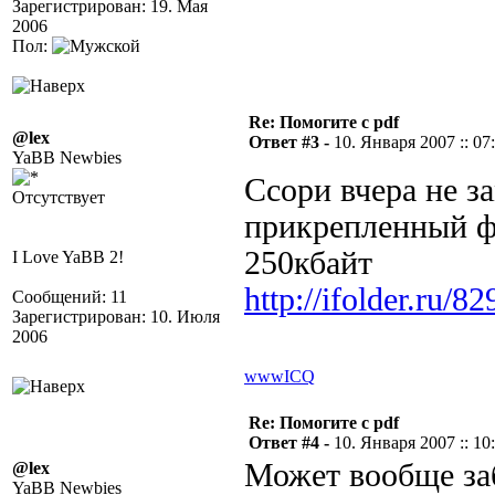
Зарегистрирован: 19. Мая
2006
Пол:
Re: Помогите с pdf
@lex
Ответ #3 -
10. Января 2007 :: 07
YaBB Newbies
Ссори вчера не з
Отсутствует
прикрепленный ф
250кбайт
I Love YaBB 2!
http://ifolder.ru/8
Сообщений: 11
Зарегистрирован: 10. Июля
2006
www
ICQ
Re: Помогите с pdf
Ответ #4 -
10. Января 2007 :: 10
Может вообще заб
@lex
YaBB Newbies