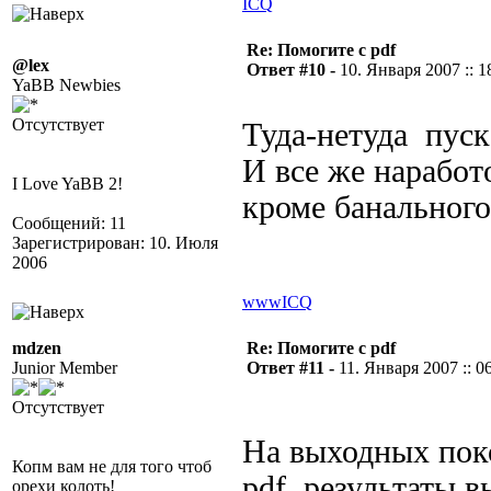
ICQ
Re: Помогите с pdf
@lex
Ответ #10 -
10. Января 2007 :: 1
YaBB Newbies
Отсутствует
Туда-нетуда пуск
И все же наработо
I Love YaBB 2!
кроме банального
Сообщений: 11
Зарегистрирован: 10. Июля
2006
www
ICQ
mdzen
Re: Помогите с pdf
Junior Member
Ответ #11 -
11. Января 2007 :: 0
Отсутствует
На выходных пок
Копм вам не для того чтоб
pdf. результаты 
орехи колоть!