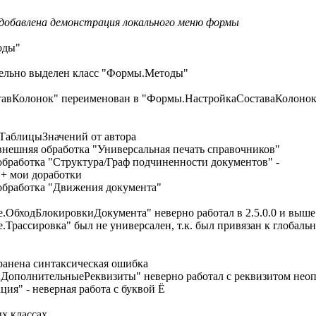
 добавлена демонстрация локального меню формы
оды"
дельно выделен класс "Формы.Методы"
тавКолонок" переименован в "Формы.НастройкаСоставаКолоно
рТаблицыЗначений от автора
нешняя обработка "Универсальная печать справочников"
бработка "Структура/Граф подчиненности документов" -
 мои доработки
обработка "Движения документа"
.ОбходБлокировкиДокумента" неверно работал в 2.5.0.0 и выше
Трассировка" был не универсален, т.к. был привязан к глобал
анена синтаксическая ошибка
ополнительныеРеквизиты" неверно работал с реквизитом неоп
я" - неверная работа с буквой Ё
х классах