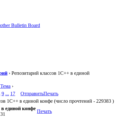
рий
› Репозитарий классов 1С++ в единой
 Тема
›
8
9
...
17
Отправить
Печать
ов 1С++ в единой конфе (число прочтений - 229383 )
 в единой конфе
Печать
:31