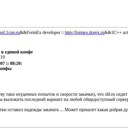
onf.1cpp.ru
&&FormEx developer ::
http://formex.dorex.ru
&&1C++ acti
 в единой конфе
:19
7 :: 08:20:
конфы
ву таки неудачных попыток и скорости закачки), что slil.ru сиди
ы выложить последний вариант на любой общедоступный сервер 
ки оставил надежды закачать ... Может пришлет какая добрая душ