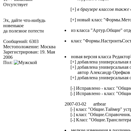
Отсутствует
[+]
в браузере классов также
[+] новый класс "Формы.Мет
Эх, дайте что-нибудь
новенькое
из класса "Артур.Общие" от
да полезное потести
класс "Формы.НастроитьСос
Сообщений: 6303
Местоположение: Москва
Зарегистрирован: 19. Мая
новая версия класса Редакто
2006
[+] добавлена универсальная в
Пол:
[+] добавлена универсальная о
автор Александр Орефков +
[+] добавлена универсальная 
[-] Исправлено - класс "Общие
[-] Исправлено - класс "Общие.
2007-03-02 artbear
[-] класс "Общие.Таймер" устр
[-] класс "Общие.Справочник.Д
[-] Класс "Общие.Транслитераци
мелкие изменения в различны