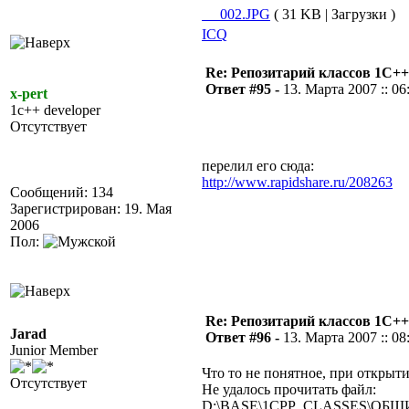
__002.JPG
( 31 KB | Загрузки )
ICQ
Re: Репозитарий классов 1С++
Ответ #95 -
13. Марта 2007 :: 06
x-pert
1c++ developer
Отсутствует
перелил его сюда:
http://www.rapidshare.ru/208263
Сообщений: 134
Зарегистрирован: 19. Мая
2006
Пол:
Re: Репозитарий классов 1С++
Jarad
Ответ #96 -
13. Марта 2007 :: 08
Junior Member
Что то не понятное, при открыт
Отсутствует
Не удалось прочитать файл:
D:\BASE\1CPP_CLASSES\ОБ