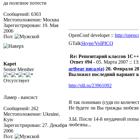
да полезное потести
Сообщений: 6303
Местоположение: Москва
Зарегистрирован: 19. Мая
2006
OpenConf developer ::
http://openc
Пол:
GTalk
Skype/VoIP
ICQ
Re: Репозитарий классов 1С++
Ответ #94 -
05. Марта 2007 :: 13
Kapet
artbear писал(а)
20. Февраля 200
Senior Member
Выложил последний вариант 
Отсутствует
http://slil.ru/23961092
Ламер - вансист
Я так понимаю (судя по количест
Не будете ли Вы трижды любезн
Сообщений: 262
Местоположение: Ukraine,
З.Ы. После 14-й неудачной попыт
Kyiv
любезны...
Зарегистрирован: 27. Декабря
2006
Пол: