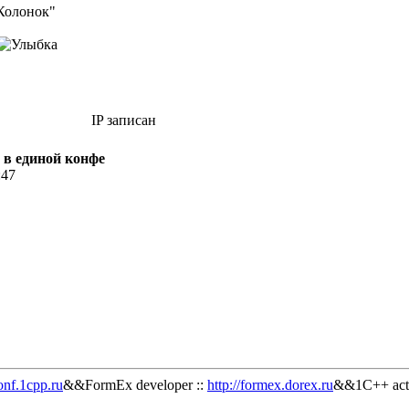
Колонок"
IP записан
 в единой конфе
:47
onf.1cpp.ru
&&FormEx developer ::
http://formex.dorex.ru
&&1C++ acti