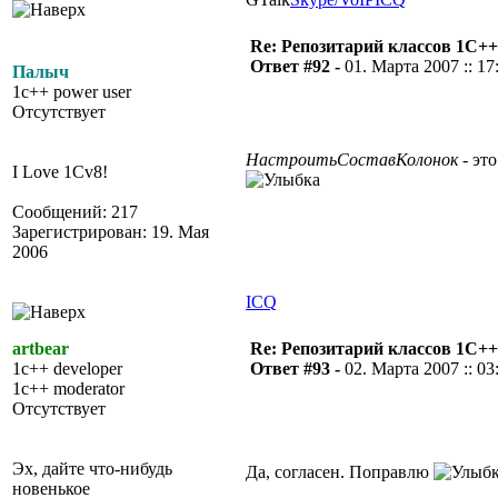
Re: Репозитарий классов 1С++
Ответ #92 -
01. Марта 2007 :: 17
Палыч
1c++ power user
Отсутствует
НастроитьСоставКолонок
- это
I Love 1Cv8!
Сообщений: 217
Зарегистрирован: 19. Мая
2006
ICQ
artbear
Re: Репозитарий классов 1С++
1c++ developer
Ответ #93 -
02. Марта 2007 :: 03
1c++ moderator
Отсутствует
Эх, дайте что-нибудь
Да, согласен. Поправлю
новенькое