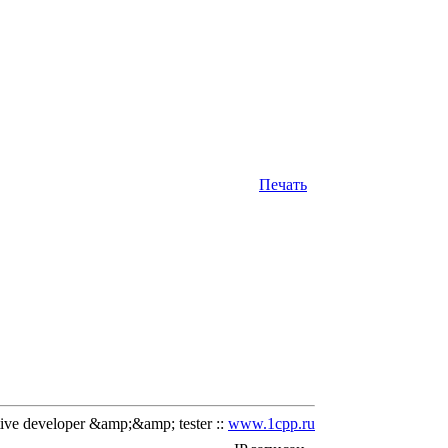
Печать
ve developer &amp;&amp; tester ::
www.1cpp.ru