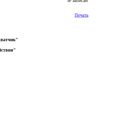
IP записан
Печать
хватчик"
йствия"