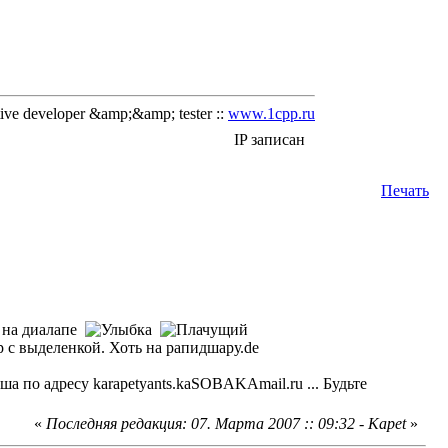
ve developer &amp;&amp; tester ::
www.1cpp.ru
IP записан
Печать
т на диалапе
с выделенкой. Хоть на рапидшару.de
а по адресу karapetyants.kaSOBAKAmail.ru ... Будьте
«
Последняя редакция: 07. Марта 2007 :: 09:32 - Kapet
»