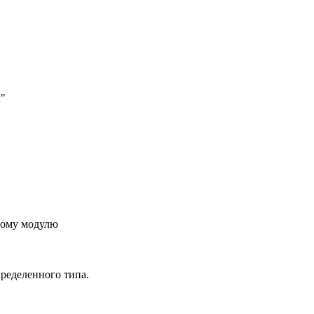
к"
ьному модулю
ределенного типа.