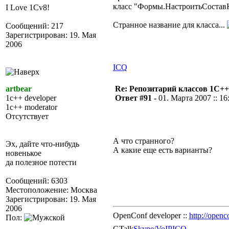
класс "Формы.НастроитьСостав
I Love 1Cv8!
Странное название для класса...
Сообщений: 217
Зарегистрирован: 19. Мая
2006
ICQ
artbear
Re: Репозитарий классов 1С++
1c++ developer
Ответ #91 -
01. Марта 2007 :: 16
1c++ moderator
Отсутствует
А что странного?
Эх, дайте что-нибудь
А какие еще есть варианты?
новенькое
да полезное потести
Сообщений: 6303
Местоположение: Москва
Зарегистрирован: 19. Мая
2006
OpenConf developer ::
http://openc
Пол:
GTalk
Skype/VoIP
ICQ