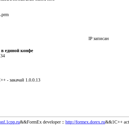
s.prm
IP записан
 в единой конфе
:34
+ - закачай 1.0.0.13
onf.1cpp.ru
&&FormEx developer ::
http://formex.dorex.ru
&&1C++ acti