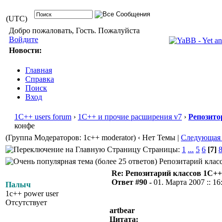
(UTC)
Добро пожаловать, Гость. Пожалуйста
Войдите
Новости:
Главная
Справка
Поиск
Вход
1С++ users forum
›
1С++ и прочие расширения v7
›
Репозито
конфе
(Группа Модераторов: 1c++ moderator)
‹ Нет Темы |
Следующая
Страницы:
1
...
5
6
[7]
Репозитарий класс
Re: Репозитарий классов 1С++
Ответ #90 -
01. Марта 2007 :: 16
Палыч
1c++ power user
Отсутствует
artbear
Цитата: