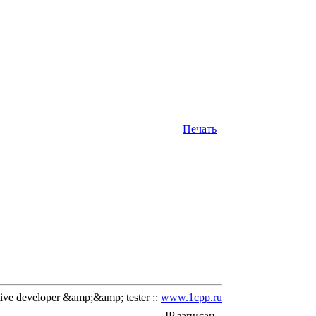
Печать
ve developer &amp;&amp; tester ::
www.1cpp.ru
IP записан