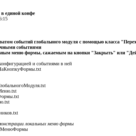
 в единой конфе
6:15
хватом событий глобального модуля с помощью класса "Пере
личными событиями
льным меню формы, сажаемым на кнопки "Закрыть" или "Де
конфигурацией и событиями в ней
нопкуФормы.txt
альногоМодуля.txt
ню.txt
рмы.txt
.txt
ов.txt
монстрации локальных меню формы
МенюФормы