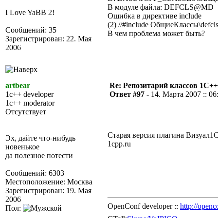
В модуле файла: DEFCLS@MD
I Love YaBB 2!
Ошибка в директиве include
(2) //#include ОбщиеКлассы\defcl
Сообщений: 35
В чем проблема может быть?
Зарегистрирован: 22. Мая
2006
artbear
Re: Репозитарий классов 1С++
1c++ developer
Ответ #97 -
14. Марта 2007 :: 06
1c++ moderator
Отсутствует
Старая версия плагина Визуал1С+
Эх, дайте что-нибудь
1cpp.ru
новенькое
да полезное потести
Сообщений: 6303
Местоположение: Москва
Зарегистрирован: 19. Мая
2006
OpenConf developer ::
http://openc
Пол: