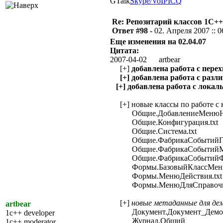
GTalk
Skype/VoIP
ICQ
Re: Репозитарий классов 1С++
Ответ #98 -
02. Апреля 2007 :: 0
Еще изменения на 02.04.07
Цитата:
2007-04-02 artbear
[+]
добавлена работа с пере
[+] добавлена работа с раз
[+] добавлена работа с лока
[+] новые классы по работе с 
Общие.ДобавлениеМенюНаК
Общие.Конфигурация.txt
Общие.Система.txt
Общие.ФабрикаСобытийГлоб
Общие.ФабрикаСобытийМе
Общие.ФабрикаСобытийФо
Формы.БазовыйКлассМеню
Формы.МенюДействия.txt
Формы.МенюДляСправочник
[+]
новые метаданные для де
artbear
Документ.Документ_Демо
1c++ developer
Журнал.Общий
1c++ moderator