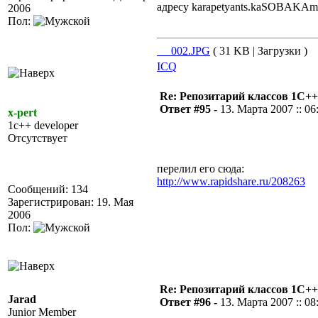
адресу karapetyants.kaSOBAKAmail
2006
Пол:
__002.JPG
( 31 KB | Загрузки )
ICQ
Re: Репозитарий классов 1С++
Ответ #95 -
13. Марта 2007 :: 06
x-pert
1c++ developer
Отсутствует
перелил его сюда:
http://www.rapidshare.ru/208263
Сообщений: 134
Зарегистрирован: 19. Мая
2006
Пол:
Re: Репозитарий классов 1С++
Jarad
Ответ #96 -
13. Марта 2007 :: 08
Junior Member