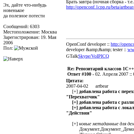
Брать завтра (ночная сборка - т.е
Эх, дайте что-нибудь
http://openconf.1cpp.ru/beta/artbear
новенькое
да полезное потести
Сообщений: 6303
Местоположение: Москва
Зарегистрирован: 19. Мая
2006
OpenConf developer ::
http://openc
Пол:
developer &amp;&amp; tester ::
ww
GTalk
Skype/VoIP
ICQ
Re: Репозитарий классов 1С++
Ответ #100 -
02. Апреля 2007 :: 
Цитата:
2007-04-02 artbear
[+]
добавлена работа с пере
"Перехватчик"
[+] добавлена работа с раз
[+] добавлена работа с лока
"Действия"
[+]
новые метаданные для де
Документ.Документ_Демо