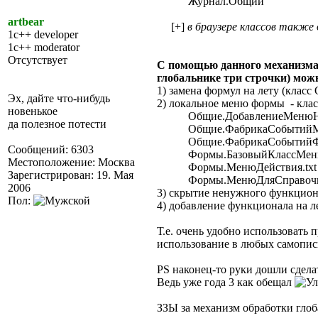
Журнал.Общий
artbear
[+]
в браузере классов также
1c++ developer
1c++ moderator
Отсутствует
С помощью данного механизма 
глобальнике три строчки) мо
1) замена формул на лету (клас
Эх, дайте что-нибудь
2) локальное меню формы - кла
новенькое
Общие.ДобавлениеМенюНаК
да полезное потести
Общие.ФабрикаСобытийМе
Общие.ФабрикаСобытийФо
Сообщений: 6303
Формы.БазовыйКлассМеню
Местоположение: Москва
Формы.МенюДействия.txt
Зарегистрирован: 19. Мая
Формы.МенюДляСправочник
2006
3) скрытие ненужного функцион
Пол:
4) добавление функционала на ле
Т.е. очень удобно использовать
использование в любых самопи
PS наконец-то руки дошли сдела
Ведь уже года 3 как обещал
ЗЗЫ за механизм обработки гл