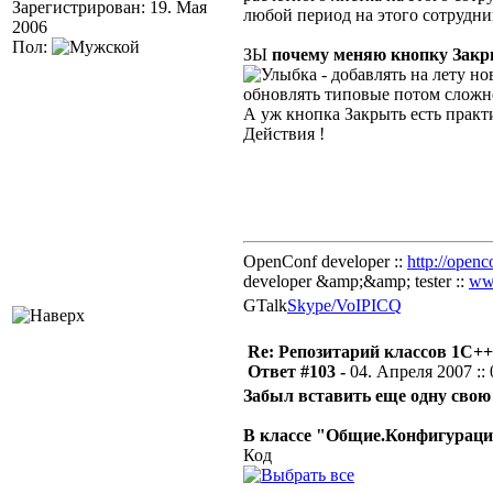
Зарегистрирован: 19. Мая
любой период на этого сотрудника
2006
Пол:
ЗЫ
почему меняю кнопку Закр
- добавлять на лету н
обновлять типовые потом слож
А уж кнопка Закрыть есть практ
Действия !
OpenConf developer ::
http://openc
developer &amp;&amp; tester ::
ww
GTalk
Skype/VoIP
ICQ
Re: Репозитарий классов 1С++
Ответ #103 -
04. Апреля 2007 :: 
Забыл вставить еще одну сво
В классе "Общие.Конфигураци
Код