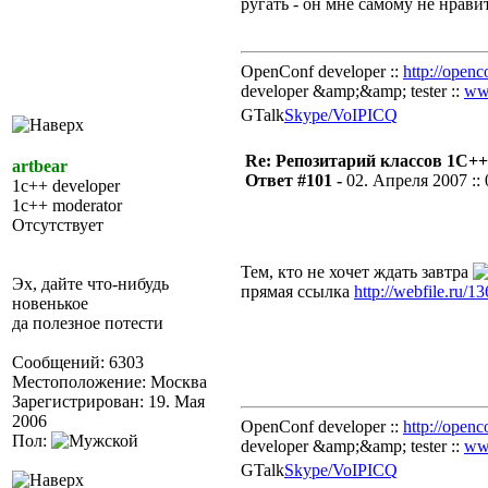
ругать - он мне самому не нрави
OpenConf developer ::
http://openc
developer &amp;&amp; tester ::
ww
GTalk
Skype/VoIP
ICQ
Re: Репозитарий классов 1С++
artbear
Ответ #101 -
02. Апреля 2007 :: 
1c++ developer
1c++ moderator
Отсутствует
Тем, кто не хочет ждать завтра
Эх, дайте что-нибудь
прямая ссылка
http://webfile.ru/1
новенькое
да полезное потести
Сообщений: 6303
Местоположение: Москва
Зарегистрирован: 19. Мая
2006
OpenConf developer ::
http://openc
Пол:
developer &amp;&amp; tester ::
ww
GTalk
Skype/VoIP
ICQ