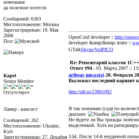
новенькое
да полезное потести
Сообщений: 6303
Местоположение: Москва
Зарегистрирован: 19. Мая
2006
OpenConf developer ::
http://openc
Пол:
developer &amp;&amp; tester ::
ww
GTalk
Skype/VoIP
ICQ
Re: Репозитарий классов 1С++
Ответ #94 -
05. Марта 2007 :: 13
artbear писал(а)
20. Февраля 200
Kapet
Выложил последний вариант 
Senior Member
http://slil.ru/23961092
Отсутствует
Я так понимаю (судя по количеств
Ламер - вансист
диалапе
Не будете ли Вы трижды любезн
Сообщений: 262
выделенкой. Хоть на рапидшару.
Местоположение: Ukraine,
Kyiv
З.Ы. После 14-й неудачной попы
Зарегистрирован: 27. Декабря