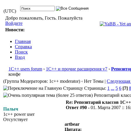
(UTC)
Добро пожаловать, Гость. Пожалуйста
Войдите
Новости:
Главная
Справка
Поиск
Вход
1С++ users forum
›
1С++ и прочие расширения v7
›
Репозито
конфе
(Группа Модераторов: 1c++ moderator)
‹ Нет Темы |
Следующая
Страницы:
1
...
5
6
[7]
Репозитарий класс
Re: Репозитарий классов 1С++
Ответ #90 -
01. Марта 2007 :: 16
Палыч
1c++ power user
Отсутствует
artbear
Цитата: