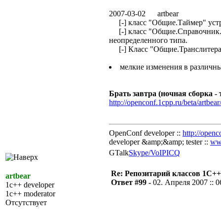
2007-03-02 artbear
[-] класс "Общие.Таймер" устр
[-] класс "Общие.Справочник.
неопределенного типа.
[-] Класс "Общие.Транслитераци
мелкие изменения в различны
Брать завтра (ночная сборка - т
http://openconf.1cpp.ru/beta/artbear
OpenConf developer ::
http://openc
developer &amp;&amp; tester ::
ww
GTalk
Skype/VoIP
ICQ
Re: Репозитарий классов 1С++
artbear
Ответ #99 -
02. Апреля 2007 :: 0
1c++ developer
1c++ moderator
Отсутствует