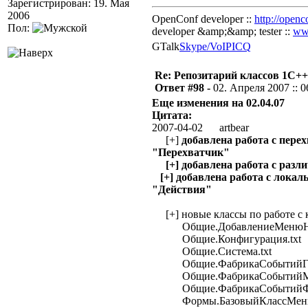
Зарегистрирован: 19. Мая
2006
OpenConf developer ::
http://openc
Пол:
developer &amp;&amp; tester ::
ww
GTalk
Skype/VoIP
ICQ
Re: Репозитарий классов 1С++
Ответ #98 -
02. Апреля 2007 :: 0
Еще изменения на 02.04.07
Цитата:
2007-04-02 artbear
[+]
добавлена работа с пере
"Перехватчик"
[+] добавлена работа с раз
[+] добавлена работа с лока
"Действия"
[+] новые классы по работе с 
Общие.ДобавлениеМенюНаК
Общие.Конфигурация.txt
Общие.Система.txt
Общие.ФабрикаСобытийГлоб
Общие.ФабрикаСобытийМе
Общие.ФабрикаСобытийФо
Формы.БазовыйКлассМеню