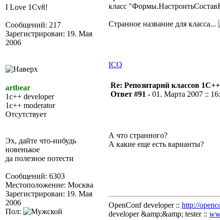
класс "Формы.НастроитьСостав
I Love 1Cv8!
Странное название для класса...
Сообщений: 217
Зарегистрирован: 19. Мая
2006
ICQ
Re: Репозитарий классов 1С++
artbear
Ответ #91 -
01. Марта 2007 :: 16
1c++ developer
1c++ moderator
Отсутствует
А что странного?
Эх, дайте что-нибудь
А какие еще есть варианты?
новенькое
да полезное потести
Сообщений: 6303
Местоположение: Москва
Зарегистрирован: 19. Мая
2006
OpenConf developer ::
http://openc
Пол:
developer &amp;&amp; tester ::
ww