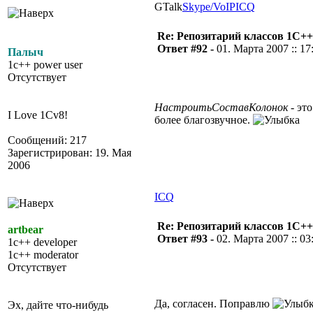
GTalk
Skype/VoIP
ICQ
Re: Репозитарий классов 1С++
Ответ #92 -
01. Марта 2007 :: 17
Палыч
1c++ power user
Отсутствует
НастроитьСоставКолонок
- это
I Love 1Cv8!
более благозвучное.
Сообщений: 217
Зарегистрирован: 19. Мая
2006
ICQ
Re: Репозитарий классов 1С++
artbear
Ответ #93 -
02. Марта 2007 :: 03
1c++ developer
1c++ moderator
Отсутствует
Да, согласен. Поправлю
Эх, дайте что-нибудь