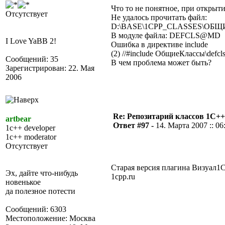
Что то не понятное, при открыт
Отсутствует
Не удалось прочитать файл:
D:\BASE\1CPP_CLASSES\ОБ
В модуле файла: DEFCLS@MD
I Love YaBB 2!
Ошибка в директиве include
(2) //#include ОбщиеКлассы\defcl
Сообщений: 35
В чем проблема может быть?
Зарегистрирован: 22. Мая
2006
Re: Репозитарий классов 1С++
artbear
Ответ #97 -
14. Марта 2007 :: 06
1c++ developer
1c++ moderator
Отсутствует
Старая версия плагина Визуал1С+
Эх, дайте что-нибудь
1cpp.ru
новенькое
да полезное потести
Сообщений: 6303
Местоположение: Москва