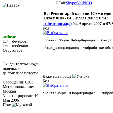
GTalk
Skype/VoIP
ICQ
Re: Репозитарий классов 1С++ в еди
Ответ #104 -
04. Апреля 2007 :: 07:42
artbear писал(а)
04. Апреля 2007 :: 07:
Код
artbear
_Объект_Общие_ВыборПериода = Сам().
1c++ developer
1c++ moderator
Общие_ВыборПериода, "ОбработкаСобыт
Отсутствует
Эх, дайте что-нибудь
новенькое
да полезное потести
Даже еще проще
Код
Сообщений: 6303
Местоположение:
Москва
бъект("Общие.ВыборПериода"), "Обраб
Зарегистрирован: 19.
Мая 2006
Пол: