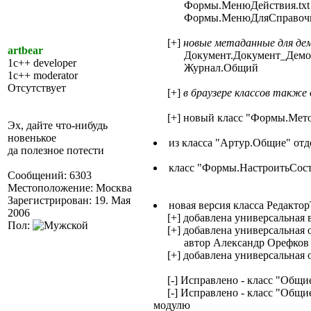
Формы.МенюДействия.txt
Формы.МенюДляСправочник
[+]
новые метаданные для де
artbear
Документ.Документ_Демо
1c++ developer
Журнал.Общий
1c++ moderator
Отсутствует
[+]
в браузере классов также
[+] новый класс "Формы.Мет
Эх, дайте что-нибудь
новенькое
из класса "Артур.Общие" от
да полезное потести
класс "Формы.НастроитьСос
Сообщений: 6303
Местоположение: Москва
Зарегистрирован: 19. Мая
новая версия класса Редакто
2006
[+] добавлена универсальная в
Пол:
[+] добавлена универсальная о
автор Александр Орефков +
[+] добавлена универсальная 
[-] Исправлено - класс "Общие
[-] Исправлено - класс "Общие.
модулю