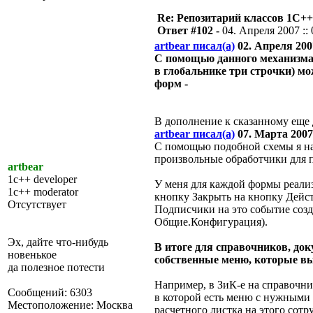
Re: Репозитарий классов 1С++
Ответ #102 -
04. Апреля 2007 :: 
artbear писал(а)
02. Апреля 2007
С помощью данного механизма 
в глобальнике три строчки) 
форм -
В дополнение к сказанному еще
artbear писал(а)
07. Марта 2007 
C помощью подобной схемы я на 
произвольные обработчики для 
artbear
1c++ developer
У меня для каждой формы реали
1c++ moderator
кнопку Закрыть на кнопку Дейс
Отсутствует
Подписчики на это событие созд
Общие.Конфигурация).
Эх, дайте что-нибудь
В итоге для справочников, док
новенькое
собственные меню, которые вы
да полезное потести
Например, в ЗиК-е на справочни
Сообщений: 6303
в которой есть меню с нужными 
Местоположение: Москва
расчетного листка на этого сотр