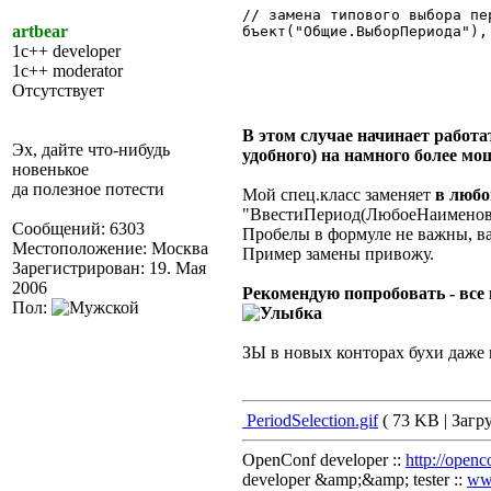
// замена типового выбора пе
artbear
бъект("Общие.ВыборПериода"),
1c++ developer
1c++ moderator
Отсутствует
В этом случае начинает работа
Эх, дайте что-нибудь
удобного) на намного более мо
новенькое
да полезное потести
Мой спец.класс заменяет
в любо
"ВвестиПериод(ЛюбоеНаименова
Сообщений: 6303
Пробелы в формуле не важны, в
Местоположение: Москва
Пример замены привожу.
Зарегистрирован: 19. Мая
2006
Рекомендую попробовать - все 
Пол:
ЗЫ в новых конторах бухи даже п
PeriodSelection.gif
( 73 KB | Загру
OpenConf developer ::
http://openc
developer &amp;&amp; tester ::
ww