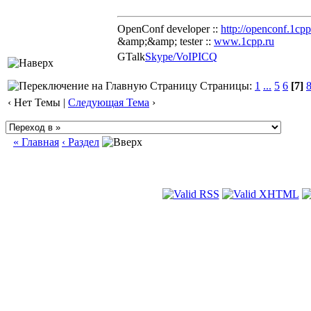
OpenConf developer ::
http://openconf.1cpp
&amp;&amp; tester ::
www.1cpp.ru
GTalk
Skype/VoIP
ICQ
Страницы:
1
...
5
6
[7]
‹ Нет Темы |
Следующая Тема
›
« Главная
‹ Раздел