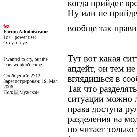
когда прийдет вр
Ну или не прийде
вообще так прав
fez
Forum Administrator
1c++ power user
Отсутствует
Тут вот какая си
I wanted to cry, but the
tears wouldn't come
апдейт, он тем не
Сообщений: 2712
вглядишься в соо
Зарегистрирован: 19. Мая
Так что разделять
2006
Пол:
ситуации можно 
права доступа рул
разделения на мод
но читает только 