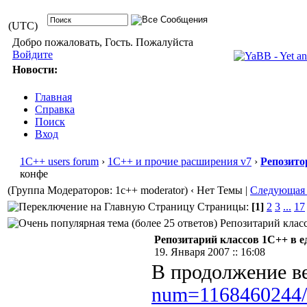
(UTC)
Добро пожаловать, Гость. Пожалуйста
Войдите
Новости:
Главная
Справка
Поиск
Вход
1С++ users forum
›
1С++ и прочие расширения v7
›
Репозито
конфе
(Группа Модераторов: 1c++ moderator)
‹ Нет Темы |
Следующая
Страницы:
[1]
2
3
...
17
Репозитарий класс
Репозитарий классов 1С++ в е
19. Января 2007 :: 16:08
В продолжение в
num=1168460244/