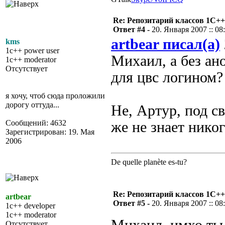
Re: Репозитарий классов 1С++
Ответ #4 -
20. Января 2007 :: 08
artbear писал(а)
kms
1c++ power user
Михаил, а без а
1c++ moderator
Отсутствует
для цвс логином?
я хочу, чтоб сюда проложили
дорогу оттуда...
Не, Артур, под с
Сообщений: 4632
же не знает никог
Зарегистрирован: 19. Мая
2006
De quelle planète es-tu?
Re: Репозитарий классов 1С++
artbear
Ответ #5 -
20. Января 2007 :: 08
1c++ developer
1c++ moderator
Отсутствует