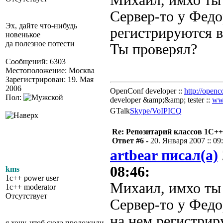
Михаил, имхо ты 
Сервер-то у Федо
Эх, дайте что-нибудь
регистрируются в
новенькое
да полезное потести
Ты проверял?
Сообщений: 6303
Местоположение: Москва
Зарегистрирован: 19. Мая
2006
OpenConf developer ::
http://openc
Пол:
developer &amp;&amp; tester ::
ww
GTalk
Skype/VoIP
ICQ
Re: Репозитарий классов 1С++
Ответ #6 -
20. Января 2007 :: 09
artbear писал(а)
08:46:
kms
1c++ power user
Михаил, имхо ты 
1c++ moderator
Отсутствует
Сервер-то у Федо
на нем регистрир
я хочу, чтоб сюда проложили