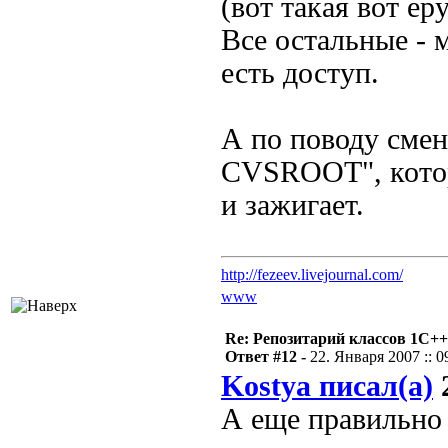
(вот такая вот ер
Все остальные - м
есть доступ.
А по поводу сме
CVSROOT", котор
и зажигает.
http://fezeev.livejournal.com/
www
Re: Репозитарий классов 1С++
Ответ #12 -
22. Января 2007 :: 0
Kostya писал(а)
2
А еще правильно 