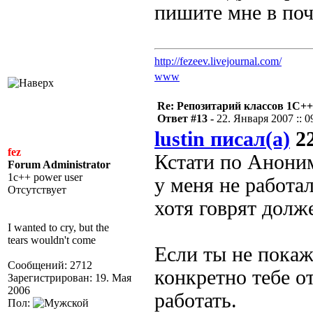
пишите мне в почт
http://fezeev.livejournal.com/
www
Re: Репозитарий классов 1С++
Ответ #13 -
22. Января 2007 :: 0
lustin писал(а)
22
fez
Кстати по Аноним
Forum Administrator
1c++ power user
у меня не работа
Отсутствует
хотя говрят долж
I wanted to cry, but the
tears wouldn't come
Если ты не пока
Сообщений: 2712
конкретно тебе от
Зарегистрирован: 19. Мая
2006
работать.
Пол: