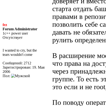
доверяет и вместо
старта отдать ба
правами в репози
позволить себе с
fez
Forum Administrator
давать не обязате
1c++ power user
Отсутствует
рулить определен
I wanted to cry, but the
В расширение мо
tears wouldn't come
что права на дос
Сообщений: 2712
Зарегистрирован: 19. Мая
через принадлежн
2006
Пол:
группе. То есть э
это если и не root
По поводу операт