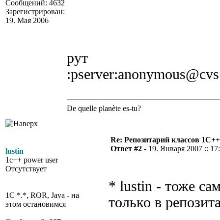
Сообщений: 4632
Зарегистрирован:
19. Мая 2006
рут
:pserver:anonymous@cvs.al
De quelle planète es-tu?
Re: Репозитарий классов 1С++
Ответ #2 -
19. Января 2007 :: 17
lustin
1c++ power user
Отсутствует
* lustin
- тоже сам
1C *.*, ROR, Java - на
только в репозит
этом остановимся