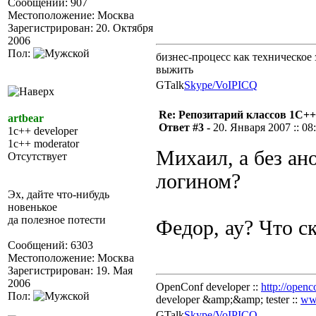
Сообщений: 907
Местоположение: Москва
Зарегистрирован: 20. Октября
2006
Пол:
бизнес-процесс как техническое 
выжить
GTalk
Skype/VoIP
ICQ
Re: Репозитарий классов 1С++
artbear
Ответ #3 -
20. Января 2007 :: 08
1c++ developer
1c++ moderator
Михаил, а без ан
Отсутствует
логином?
Эх, дайте что-нибудь
новенькое
да полезное потести
Федор, ау? Что 
Сообщений: 6303
Местоположение: Москва
Зарегистрирован: 19. Мая
2006
OpenConf developer ::
http://openc
Пол:
developer &amp;&amp; tester ::
ww
GTalk
Skype/VoIP
ICQ