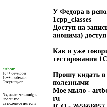
У Федора в реп
1cpp_classes
Доступ на запись
анонима) доступ
Как я уже говор
тестирования 1С
artbear
Прошу кидать в 
1c++ developer
1c++ moderator
полезными
Отсутствует
Мое мыло - artbe
Эх, дайте что-нибудь
ru
новенькое
да полезное потести
ICQ - 265666057