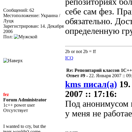
репозиториях бол
себе сам фез. Пра
Сообщений: 62
Местоположение: Украина /
обязательно. Дос
Луцк
Зарегистрирован: 14. Декабря
определенную гр
2006
Пол:
2b or not 2b = ff
ICQ
Re: Репозитарий классов 1С++
Ответ #9 -
22. Января 2007 :: 09
kms писал(а)
19.
2007 :: 17:16:
fez
Forum Administrator
Под анонимусом 
1c++ power user
Отсутствует
у меня не работае
I wanted to cry, but the
tears wouldn't come