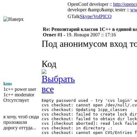
OpenConf developer ::
http://openc
developer &amp;&amp; tester ::
ww
GTalk
Skype/VoIP
ICQ
Re: Репозитарий классов 1С++ в единой к
Ответ #1 -
19. Января 2007 :: 17:16
Под анонимусом вход то
Код
kms
1c++ power user
1c++ moderator
Отсутствует
Empty password used - try 'cvs login' w
cvs checkout: cannot open /dev/null/.cv
cvs checkout: Updating 1cpp_classes

cvs checkout: failed to create lock dir
я хочу, чтоб сюда
cvs checkout: failed to obtain dir lock
проложили
cvs [checkout aborted]: read lock faile
дорогу оттуда...
cvs checkout: in directory .:

cvs checkout: cannot open CVS/Entries f