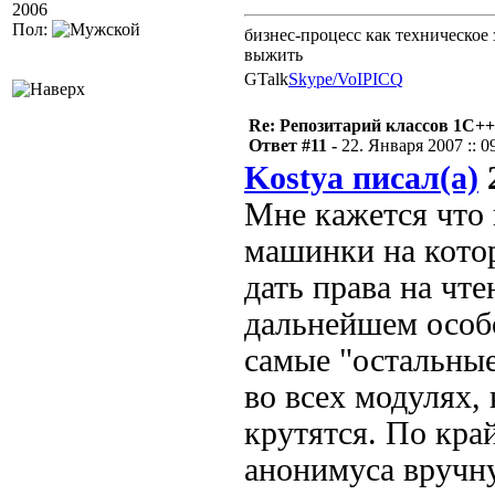
2006
Пол:
бизнес-процесс как техническое 
выжить
GTalk
Skype/VoIP
ICQ
Re: Репозитарий классов 1С++
Ответ #11 -
22. Января 2007 :: 0
Kostya писал(а)
2
Мне кажется что
машинки на котор
дать права на чтен
дальнейшем особ
самые "остальные
во всех модулях,
крутятся. По кра
анонимуса вручну