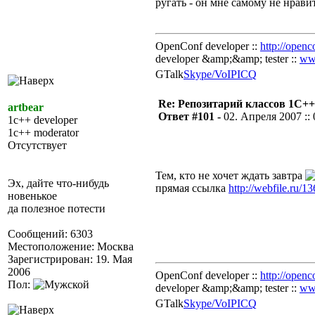
ругать - он мне самому не нрави
OpenConf developer ::
http://openc
developer &amp;&amp; tester ::
ww
GTalk
Skype/VoIP
ICQ
Re: Репозитарий классов 1С++
artbear
Ответ #101 -
02. Апреля 2007 :: 
1c++ developer
1c++ moderator
Отсутствует
Тем, кто не хочет ждать завтра
Эх, дайте что-нибудь
прямая ссылка
http://webfile.ru/1
новенькое
да полезное потести
Сообщений: 6303
Местоположение: Москва
Зарегистрирован: 19. Мая
2006
OpenConf developer ::
http://openc
Пол:
developer &amp;&amp; tester ::
ww
GTalk
Skype/VoIP
ICQ