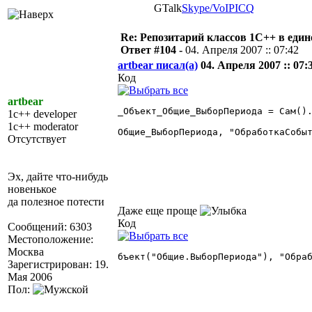
GTalk
Skype/VoIP
ICQ
Re: Репозитарий классов 1С++ в еди
Ответ #104 -
04. Апреля 2007 :: 07:42
artbear писал(а)
04. Апреля 2007 :: 07:
Код
artbear
_Объект_Общие_ВыборПериода = Сам().
1c++ developer
1c++ moderator
Общие_ВыборПериода, "ОбработкаСобыт
Отсутствует
Эх, дайте что-нибудь
новенькое
да полезное потести
Даже еще проще
Код
Сообщений: 6303
Местоположение:
Москва
бъект("Общие.ВыборПериода"), "Обраб
Зарегистрирован: 19.
Мая 2006
Пол: