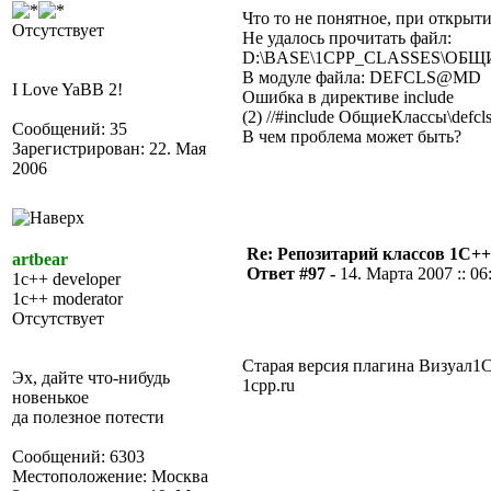
Что то не понятное, при открыт
Отсутствует
Не удалось прочитать файл:
D:\BASE\1CPP_CLASSES\ОБ
В модуле файла: DEFCLS@MD
I Love YaBB 2!
Ошибка в директиве include
(2) //#include ОбщиеКлассы\defcl
Сообщений: 35
В чем проблема может быть?
Зарегистрирован: 22. Мая
2006
Re: Репозитарий классов 1С++
artbear
Ответ #97 -
14. Марта 2007 :: 06
1c++ developer
1c++ moderator
Отсутствует
Старая версия плагина Визуал1С+
Эх, дайте что-нибудь
1cpp.ru
новенькое
да полезное потести
Сообщений: 6303
Местоположение: Москва