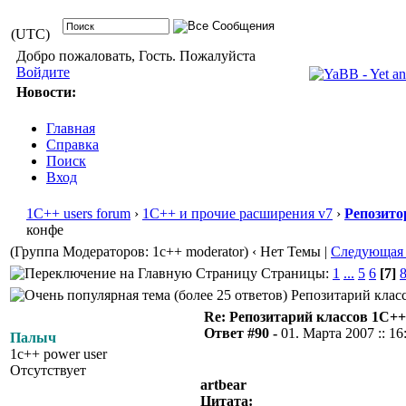
(UTC)
Добро пожаловать, Гость. Пожалуйста
Войдите
Новости:
Главная
Справка
Поиск
Вход
1С++ users forum
›
1С++ и прочие расширения v7
›
Репозито
конфе
(Группа Модераторов: 1c++ moderator)
‹ Нет Темы |
Следующая
Страницы:
1
...
5
6
[7]
Репозитарий класс
Re: Репозитарий классов 1С++
Ответ #90 -
01. Марта 2007 :: 16
Палыч
1c++ power user
Отсутствует
artbear
Цитата: