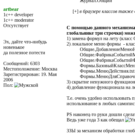
Журнал.Общий
artbear
[+]
в браузере классов также
1c++ developer
1c++ moderator
Отсутствует
С помощью данного механизма 
глобальнике три строчки) мо
1) замена формул на лету (клас
Эх, дайте что-нибудь
2) локальное меню формы - кла
новенькое
Общие.ДобавлениеМенюНаК
да полезное потести
Общие.ФабрикаСобытийМе
Общие.ФабрикаСобытийФо
Сообщений: 6303
Формы.БазовыйКлассМеню
Местоположение: Москва
Формы.МенюДействия.txt
Зарегистрирован: 19. Мая
Формы.МенюДляСправочник
2006
3) скрытие ненужного функцион
Пол:
4) добавление функционала на ле
Т.е. очень удобно использовать
использование в любых самопи
PS наконец-то руки дошли сдела
Ведь уже года 3 как обещал
ЗЗЫ за механизм обработки гл