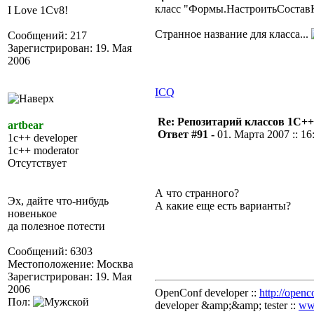
класс "Формы.НастроитьСостав
I Love 1Cv8!
Странное название для класса...
Сообщений: 217
Зарегистрирован: 19. Мая
2006
ICQ
Re: Репозитарий классов 1С++
artbear
Ответ #91 -
01. Марта 2007 :: 16
1c++ developer
1c++ moderator
Отсутствует
А что странного?
Эх, дайте что-нибудь
А какие еще есть варианты?
новенькое
да полезное потести
Сообщений: 6303
Местоположение: Москва
Зарегистрирован: 19. Мая
2006
OpenConf developer ::
http://openc
Пол:
developer &amp;&amp; tester ::
ww