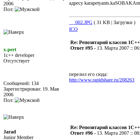
адресу karapetyants.kaSOBAKAmail
2006
Пол:
__002.JPG
( 31 KB | Загрузки )
ICQ
Re: Репозитарий классов 1С++
Ответ #95 -
13. Марта 2007 :: 06
x-pert
1c++ developer
Отсутствует
перелил его сюда:
http://www.rapidshare.ru/208263
Сообщений: 134
Зарегистрирован: 19. Мая
2006
Пол:
Re: Репозитарий классов 1С++
Jarad
Ответ #96 -
13. Марта 2007 :: 08
Junior Member