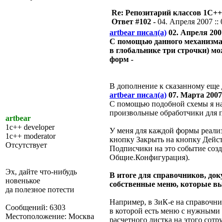
Re: Репозитарий классов 1С++
Ответ #102 -
04. Апреля 2007 :: 
artbear писал(а)
02. Апреля 2007
С помощью данного механизма 
в глобальнике три строчки) 
форм -
В дополнение к сказанному еще
artbear писал(а)
07. Марта 2007 
C помощью подобной схемы я на 
произвольные обработчики для 
artbear
1c++ developer
У меня для каждой формы реали
1c++ moderator
кнопку Закрыть на кнопку Дейс
Отсутствует
Подписчики на это событие созд
Общие.Конфигурация).
Эх, дайте что-нибудь
В итоге для справочников, док
новенькое
собственные меню, которые вы
да полезное потести
Например, в ЗиК-е на справочни
Сообщений: 6303
в которой есть меню с нужными 
Местоположение: Москва
расчетного листка на этого сотр