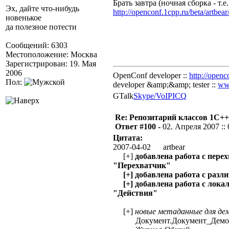
Брать завтра (ночная сборка - т.е
Эх, дайте что-нибудь
http://openconf.1cpp.ru/beta/artbear
новенькое
да полезное потести
Сообщений: 6303
Местоположение: Москва
Зарегистрирован: 19. Мая
2006
OpenConf developer ::
http://openc
Пол:
developer &amp;&amp; tester ::
ww
GTalk
Skype/VoIP
ICQ
Re: Репозитарий классов 1С++
Ответ #100 -
02. Апреля 2007 :: 
Цитата:
2007-04-02 artbear
[+]
добавлена работа с пере
"Перехватчик"
[+] добавлена работа с раз
[+] добавлена работа с лока
"Действия"
[+]
новые метаданные для де
Документ.Документ_Демо