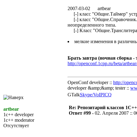
2007-03-02 artbear
[-] класс "Общие.Таймер" устр
[-] класс "Общие.Справочник.
неопределенного типа.
[-] Класс "Общие.Транслитераци
мелкие изменения в различны
Брать завтра (ночная сборка - т
http://openconf.1cpp.ru/beta/artbear
OpenConf developer ::
http://openc
developer &amp;&amp; tester ::
ww
GTalk
Skype/VoIP
ICQ
Re: Репозитарий классов 1С++
artbear
Ответ #99 -
02. Апреля 2007 :: 0
1c++ developer
1c++ moderator
Отсутствует