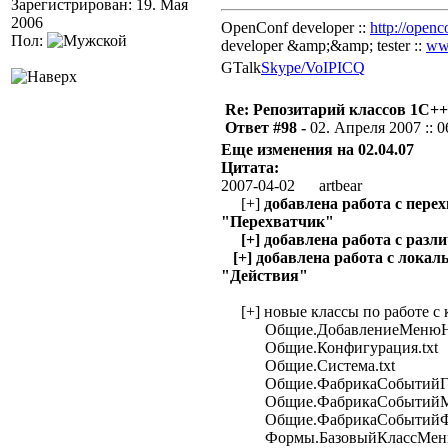
Зарегистрирован: 19. Мая
2006
OpenConf developer ::
http://openc
Пол:
developer &amp;&amp; tester ::
ww
GTalk
Skype/VoIP
ICQ
Re: Репозитарий классов 1С++
Ответ #98 -
02. Апреля 2007 :: 0
Еще изменения на 02.04.07
Цитата:
2007-04-02 artbear
[+]
добавлена работа с пере
"Перехватчик"
[+] добавлена работа с раз
[+] добавлена работа с лока
"Действия"
[+] новые классы по работе с 
Общие.ДобавлениеМенюНаК
Общие.Конфигурация.txt
Общие.Система.txt
Общие.ФабрикаСобытийГлоб
Общие.ФабрикаСобытийМе
Общие.ФабрикаСобытийФо
Формы.БазовыйКлассМеню