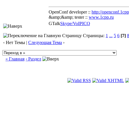
OpenConf developer ::
http://openconf.1cpp
&amp;&amp; tester ::
www.1cpp.ru
GTalk
Skype/VoIP
ICQ
Страницы:
1
...
5
6
[7]
‹ Нет Темы |
Следующая Тема
›
« Главная
‹ Раздел