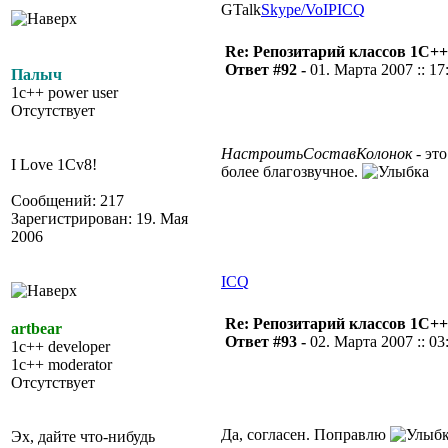
GTalk
Skype/VoIP
ICQ
Re: Репозитарий классов 1С++
Ответ #92 -
01. Марта 2007 :: 17
Палыч
1c++ power user
Отсутствует
НастроитьСоставКолонок
- это
I Love 1Cv8!
более благозвучное.
Сообщений: 217
Зарегистрирован: 19. Мая
2006
ICQ
Re: Репозитарий классов 1С++
artbear
Ответ #93 -
02. Марта 2007 :: 03
1c++ developer
1c++ moderator
Отсутствует
Да, согласен. Поправлю
Эх, дайте что-нибудь