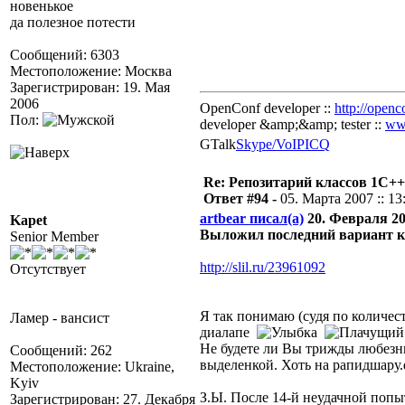
новенькое
да полезное потести
Сообщений: 6303
Местоположение: Москва
Зарегистрирован: 19. Мая
2006
OpenConf developer ::
http://openc
Пол:
developer &amp;&amp; tester ::
ww
GTalk
Skype/VoIP
ICQ
Re: Репозитарий классов 1С++
Ответ #94 -
05. Марта 2007 :: 13
artbear писал(а)
20. Февраля 200
Kapet
Выложил последний вариант 
Senior Member
http://slil.ru/23961092
Отсутствует
Я так понимаю (судя по количеств
Ламер - вансист
диалапе
Не будете ли Вы трижды любезн
Сообщений: 262
выделенкой. Хоть на рапидшару.
Местоположение: Ukraine,
Kyiv
З.Ы. После 14-й неудачной попы
Зарегистрирован: 27. Декабря