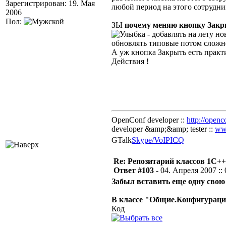
Зарегистрирован: 19. Мая
любой период на этого сотрудника
2006
Пол:
ЗЫ
почему меняю кнопку Закр
- добавлять на лету н
обновлять типовые потом слож
А уж кнопка Закрыть есть практ
Действия !
OpenConf developer ::
http://openc
developer &amp;&amp; tester ::
ww
GTalk
Skype/VoIP
ICQ
Re: Репозитарий классов 1С++
Ответ #103 -
04. Апреля 2007 :: 
Забыл вставить еще одну сво
В классе "Общие.Конфигураци
Код