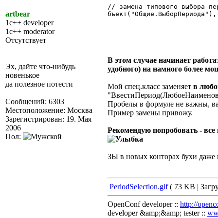
// замена типового выбора пе
artbear
бъект("Общие.ВыборПериода"),
1c++ developer
1c++ moderator
Отсутствует
В этом случае начинает работа
Эх, дайте что-нибудь
удобного) на намного более мо
новенькое
да полезное потести
Мой спец.класс заменяет
в любо
"ВвестиПериод(ЛюбоеНаименова
Сообщений: 6303
Пробелы в формуле не важны, в
Местоположение: Москва
Пример замены привожу.
Зарегистрирован: 19. Мая
2006
Рекомендую попробовать - все 
Пол:
ЗЫ в новых конторах бухи даже п
PeriodSelection.gif
( 73 KB | Загру
OpenConf developer ::
http://openc
developer &amp;&amp; tester ::
ww