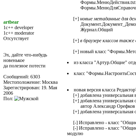
Формы.МенюДействия.txt
Формы.МенюДляСправочник
[+]
новые метаданные для де
artbear
Документ.Документ_Демо
1c++ developer
Журнал.Общий
1c++ moderator
Отсутствует
[+]
в браузере классов также
[+] новый класс "Формы.Мет
Эх, дайте что-нибудь
новенькое
из класса "Артур.Общие" от
да полезное потести
класс "Формы.НастроитьСос
Сообщений: 6303
Местоположение: Москва
Зарегистрирован: 19. Мая
новая версия класса Редакто
2006
[+] добавлена универсальная в
Пол:
[+] добавлена универсальная о
автор Александр Орефков +
[+] добавлена универсальная 
[-] Исправлено - класс "Общие
[-] Исправлено - класс "Общие.
модулю