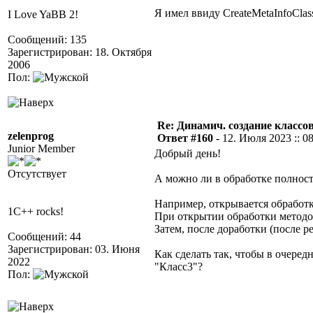
Я имел ввиду CreateMetaInfoClass
I Love YaBB 2!
Сообщений: 135
Зарегистрирован: 18. Октября
2006
Пол:
Re: Динамич. создание классов
zelenprog
Ответ #160 -
12. Июля 2023 :: 0
Junior Member
Добрый день!
Отсутствует
А можно ли в обработке полност
Например, открывается обработк
1C++ rocks!
При открытии обработки методо
Затем, после доработки (после р
Сообщений: 44
Зарегистрирован: 03. Июня
Как сделать так, чтобы в очеред
2022
"Класс3"?
Пол: