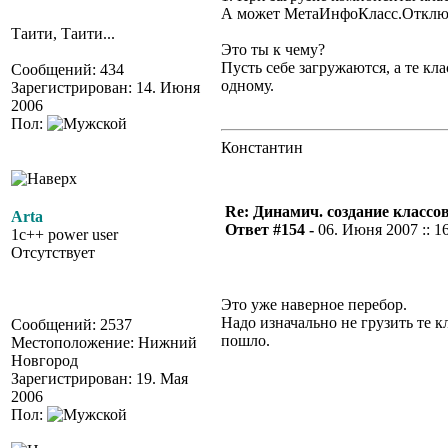
А может МетаИнфоКласс.Отклю
Таити, Таити...
Это ты к чему?
Пусть себе загружаются, а те к
Сообщений: 434
одному.
Зарегистрирован: 14. Июня
2006
Пол:
Константин
Re: Динамич. создание классов
Arta
Ответ #154 -
06. Июня 2007 :: 1
1c++ power user
Отсутствует
Это уже наверное перебор.
Надо изначально не грузить те к
Сообщений: 2537
пошло.
Местоположение: Нижний
Новгород
Зарегистрирован: 19. Мая
2006
Пол: