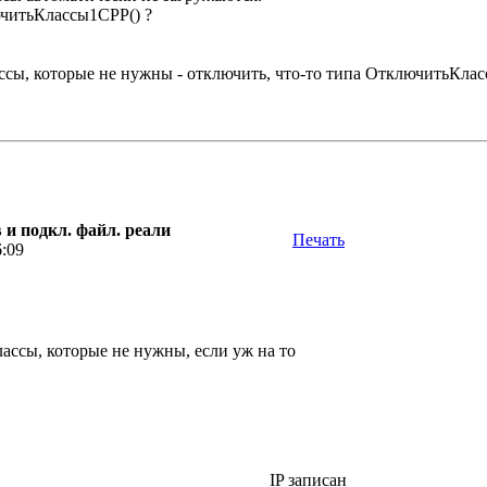
читьКлассы1СРР() ?
лассы, которые не нужны - отключить, что-то типа ОтключитьКла
 и подкл. файл. реали
Печать
6:09
лассы, которые не нужны, если уж на то
IP записан