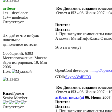
artbear
Re: Динамич. создание классов
1c++ developer
Ответ #152 -
06. Июня 2007 :: 0
1c++ moderator
Отсутствует
Цитата:
Цитата:
1. При загрузке компоненты кла
Эх, дайте что-нибудь
А может МетаИнфоКласс.Отклю
новенькое
да полезное потести
Это ты к чему?
Сообщений: 6303
Местоположение: Москва
Зарегистрирован: 19. Мая
2006
OpenConf developer ::
http://openc
Пол:
GTalk
Skype/VoIP
ICQ
Re: Динамич. создание классов
Ответ #153 -
06. Июня 2007 :: 1
КилоГрамм
artbear писал(а)
06. Июня 2007 :
Senior Member
Цитата:
Цитата:
Отсутствует
1. При загрузке компоненты кла