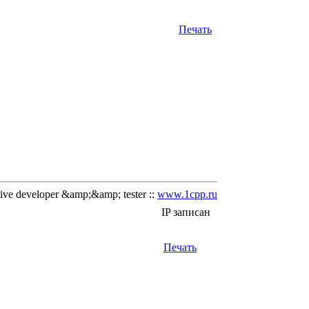
Печать
ve developer &amp;&amp; tester ::
www.1cpp.ru
IP записан
Печать