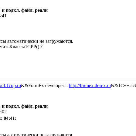
 и подкл. файл. реали
4:41
ссы автоматически не загружаются.
читьКлассы1СРР() ?
onf.1cpp.ru
&&FormEx developer ::
http://formex.dorex.ru
&&1C++ acti
 и подкл. файл. реали
0:02
: 04:41:
ссы автоматически не загружаются.