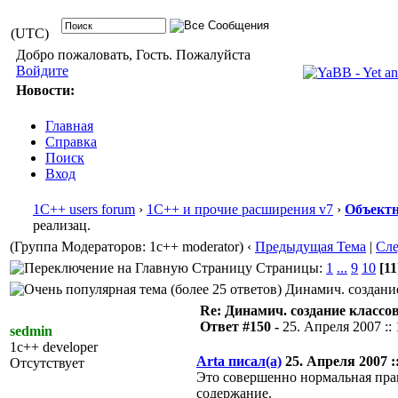
(UTC)
Добро пожаловать, Гость. Пожалуйста
Войдите
Новости:
Главная
Справка
Поиск
Вход
1С++ users forum
›
1С++ и прочие расширения v7
›
Объектн
реализац.
(Группа Модераторов: 1c++ moderator)
‹
Предыдущая Тема
|
Сл
Страницы:
1
...
9
10
[11
Динамич. создание 
Re: Динамич. создание классов
Ответ #150 -
25. Апреля 2007 :: 
sedmin
1c++ developer
Arta писал(а)
25. Апреля 2007 ::
Отсутствует
Это совершенно нормальная прак
содержание.