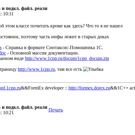
 и подкл. файл. реали
: 10:11
 этом классе почитать кроме как здесь? Что то я не нашел
остоянии, поэтому часть инфы лежит в старых доках
s
- Справка в формате Синтаксис-Помошника 1С.
doc
- Основной массив документации.
ванном виде
http://www.1cpp.ru/docum/1cpp_docum.zip
страницу
http://www.1cpp.ru
, там все есть
onf.1cpp.ru
&&FormEx developer ::
http://formex.dorex.ru
&&1C++ acti
 и подкл. файл. реали
Печать
: 10:21