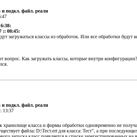
 и подкл. файл. реали
6:47
6:38:
 :: 08:45:
удут загружаться классы из обработок. Или все обработки будут 
т вопрос. Как загружать классы, которые внутри конфигурации
лся.
 и подкл. файл. реали
: 13:37
ак хранилище класса и формы обработки одновременно не получа
ществует файла: D:\Тест.ert для класса: Тест", а при последующи
вого запуска класс появляется в списке зарегестрированных на в