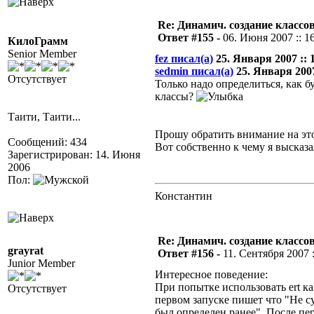
Re: Динамич. создание классов
Ответ #155 -
06. Июня 2007 :: 1
КилоГрамм
Senior Member
fez писал(а)
25. Января 2007 :: 1
sedmin писал(а)
25. Января 2007
Отсутствует
Только надо определиться, как б
классы?
Таити, Таити...
Прошу обратить внимание на это
Сообщений: 434
Вот собственно к чему я высказа
Зарегистрирован: 14. Июня
2006
Пол:
Константин
Re: Динамич. создание классов
grayrat
Ответ #156 -
11. Сентября 2007 :
Junior Member
Интересное поведение:
При попытке использовать ert к
Отсутствует
первом запуске пишет что "Не су
был определен ранее". После пер