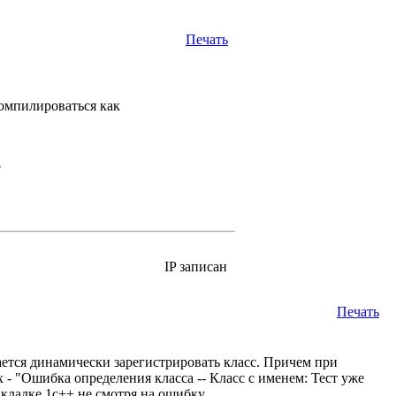
Печать
компилироваться как
?
IP записан
Печать
ется динамически зарегистрировать класс. Причем при
х - "Ошибка определения класса -- Класс с именем: Тест уже
кладке 1с++ не смотря на ошибку...