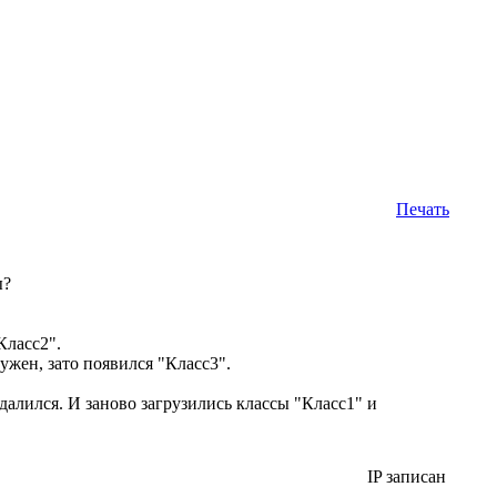
Печать
ы?
Класс2".
ужен, зато появился "Класс3".
далился. И заново загрузились классы "Класс1" и
IP записан