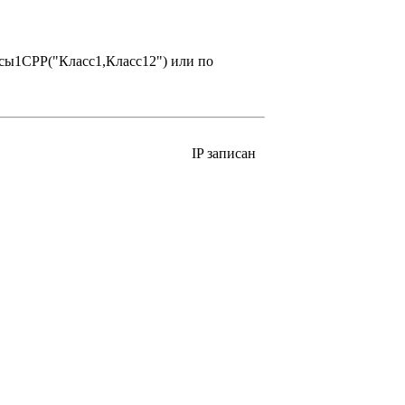
ссы1СРР("Класс1,Класс12") или по
IP записан