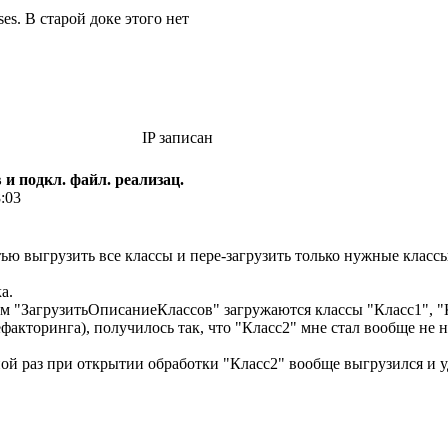
es. В старой доке этого нет
IP записан
 и подкл. файл. реализац.
8:03
ью выгрузить все классы и пере-загрузить только нужные класс
а.
м "ЗагрузитьОписаниеКлассов" загружаются классы "Класс1", "
ефакторинга), получилось так, что "Класс2" мне стал вообще не н
ной раз при открытии обработки "Класс2" вообще выгрузился и у