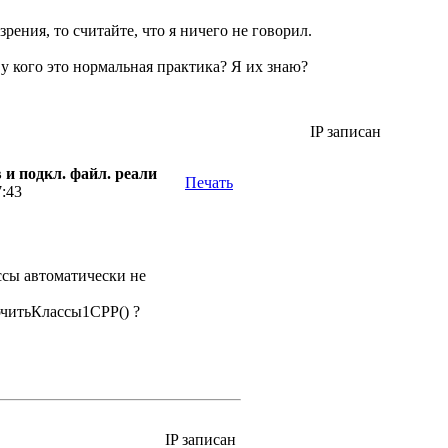
рения, то считайте, что я ничего не говорил.
 у кого это нормальная практика? Я их знаю?
IP записан
 и подкл. файл. реали
Печать
7:43
ссы автоматически не
читьКлассы1СРР() ?
IP записан