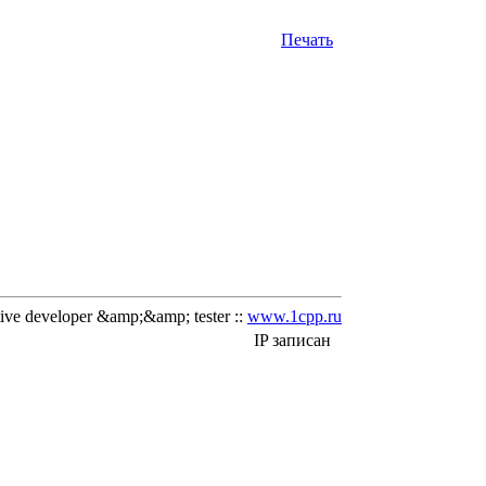
Печать
ve developer &amp;&amp; tester ::
www.1cpp.ru
IP записан