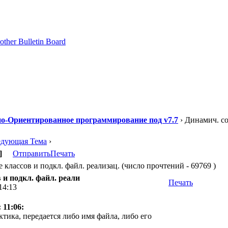
о-Ориентированное программирование под v7.7
› Динамич. со
едующая Тема
›
]
Отправить
Печать
классов и подкл. файл. реализац. (число прочтений - 69769 )
 и подкл. файл. реали
Печать
14:13
 11:06:
тика, передается либо имя файла, либо его