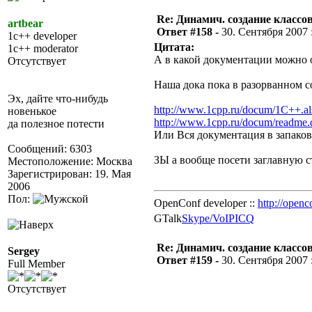
Re: Динамич. создание классов
artbear
Ответ #158 -
30. Сентября 2007 :
1c++ developer
Цитата:
1c++ moderator
А в какой документации можно об
Отсутствует
Наша дока пока в разорванном с
Эх, дайте что-нибудь
http://www.1cpp.ru/docum/1C++.al
новенькое
http://www.1cpp.ru/docum/readme.
да полезное потести
Или Вся документация в запако
Сообщений: 6303
ЗЫ а вообще посети заглавную 
Местоположение: Москва
Зарегистрирован: 19. Мая
2006
Пол:
OpenConf developer ::
http://openc
GTalk
Skype/VoIP
ICQ
Re: Динамич. создание классов
Sergey
Ответ #159 -
30. Сентября 2007 :
Full Member
Отсутствует