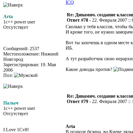
ICQ
Re: Динамич. создание классов
Arta
Ответ #78 -
22. Февраля 2007 :: 
1c++ power user
Сколько у тебя классов, чтобы 
Отсутствует
И кроме того, не нужно замора
Вот ты захочешь в одном месте к
ИБ.
Сообщений: 2537
Местоположение: Нижний
А тут разработчик свою иерархи
Новгород
Зарегистрирован: 19. Мая
Какие доводы против?
2006
Пол:
Re: Динамич. создание классов
Ответ #79 -
22. Февраля 2007 :: 
Палыч
1c++ power user
Отсутствует
Arta
I Love 1Cv8!
В огороде бузина, во Киеве дяд