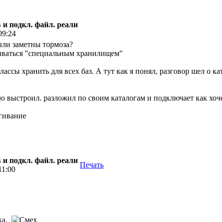
 и подкл. файл. реали
09:24
были заметны тормоза?
чиваться "специальным хранилищем"
лассы хранить для всех баз. А тут как я понял, разговор шел о к
ю выстроил. разложил по своим каталогам и подключает как хочет
 и подкл. файл. реали
Печать
11:00
ька.