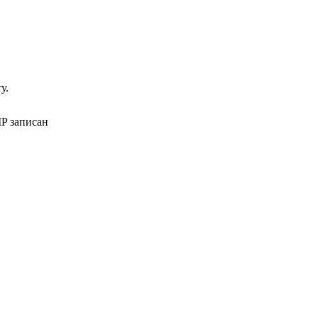
у.
P записан