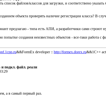
ь список файлов/классов для загрузки, и соответствено указать 
зданием объекта проверять наличие регистрации класса? В случ
ариант предлагаю - типа есть АПИ, а разработчики сами строют 
ри попытке создания неизвестных объектов - все-таки работа с 
onf.1cpp.ru
&&FormEx developer ::
http://formex.dorex.ru
&&1C++ acti
 и подкл. файл. реали
03:29
ем, а в самый первый раз.