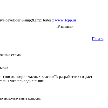
ve developer &amp;&amp; tester ::
www.1cpp.ru
IP записан
Печать
нужные схемы.
ть список подключаемых классов"]: разработчик создает
тали я уже приводил выше.
ьно используемые классы.