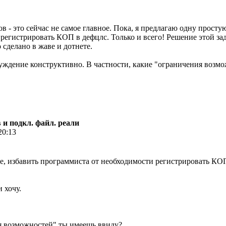
в - это сейчас не самое главное. Пока, я предлагаю одну простую
регистрировать КОП в дефцлс. Только и всего! Решение этой зад
 сделано в жаве и дотнете.
уждение конструктивно. В частности, какие "ограничения возм
 и подкл. файл. реали
20:13
ние, избавить программиста от необходимости регистрировать КО
и хочу.
я возможностей" ты имеешь ввиду?