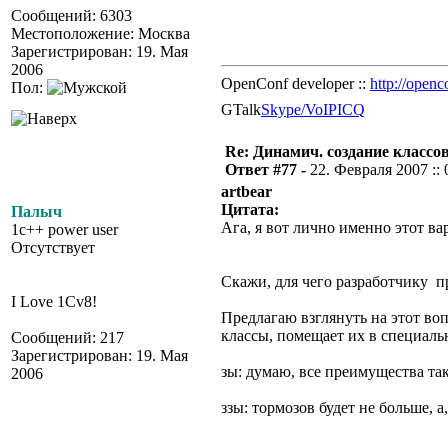
Сообщений: 6303
Местоположение: Москва
Зарегистрирован: 19. Мая
2006
OpenConf developer ::
http://openc
Пол:
GTalk
Skype/VoIP
ICQ
Re: Динамич. создание классов
Ответ #77 -
22. Февраля 2007 :: 
artbear
Цитата:
Палыч
Ага, я вот лично именно этот в
1c++ power user
Отсутствует
Скажи, для чего разработчику 
I Love 1Cv8!
Предлагаю взглянуть на этот во
классы, помещает их в специаль
Сообщений: 217
Зарегистрирован: 19. Мая
зы: думаю, все преимущества т
2006
ззы: тормозов будет не больше, 