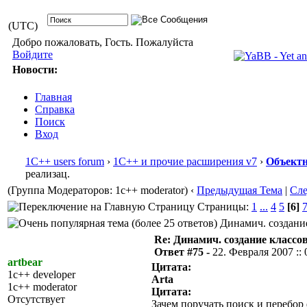
(UTC)
Добро пожаловать, Гость. Пожалуйста
Войдите
Новости:
Главная
Справка
Поиск
Вход
1С++ users forum
›
1С++ и прочие расширения v7
›
Объектн
реализац.
(Группа Модераторов: 1c++ moderator)
‹
Предыдущая Тема
|
Сл
Страницы:
1
...
4
5
[6]
Динамич. создание 
Re: Динамич. создание классов
Ответ #75 -
22. Февраля 2007 :: 
artbear
Цитата:
1c++ developer
Arta
1c++ moderator
Цитата:
Отсутствует
Зачем поручать поиск и перебор