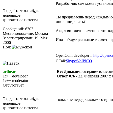
Разработчик сам может установит
Эх, дайте что-нибудь
новенькое
Ты предлагаешь перед каждым со
да полезное потести
инстанцировать?
Сообщений: 6303
Ага, я вот лично именно этот в
Местоположение: Москва
Зарегистрирован: 19. Мая
Иначе будут реальные тормоза п
2006
Пол:
OpenConf developer ::
http://openc
GTalk
Skype/VoIP
ICQ
artbear
Re: Динамич. создание классов
1c++ developer
Ответ #76 -
22. Февраля 2007 :: 
1c++ moderator
Отсутствует
Эх, дайте что-нибудь
Только не перед каждым создани
новенькое
да полезное потести