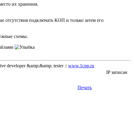
место их хранения.
ае отсутствия подключать КОП и только затем его
нужные схемы.
файлами
ve developer &amp;&amp; tester ::
www.1cpp.ru
IP записан
Печать