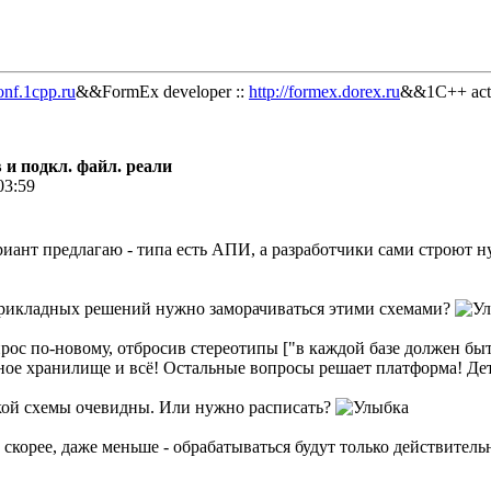
onf.1cpp.ru
&&FormEx developer ::
http://formex.dorex.ru
&&1C++ acti
 и подкл. файл. реали
03:59
ариант предлагаю - типа есть АПИ, а разработчики сами строют 
прикладных решений нужно заморачиваться этими схемами?
прос по-новому, отбросив стереотипы ["в каждой базе должен бы
ное хранилище и всё! Остальные вопросы решает платформа! Де
акой схемы очевидны. Или нужно расписать?
а, скорее, даже меньше - обрабатываться будут только действител