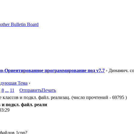
о-Ориентированное программирование под v7.7
› Динамич. со
едующая Тема
›
7
8
...
11
Отправить
Печать
классов и подкл. файл. реализац. (число прочтений - 69795 )
 и подкл. файл. реали
03:29
 файлов 1cpp?