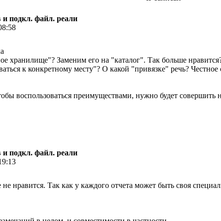
 и подкл. файл. реали
08:58
ое хранилище"? Заменим его на "каталог". Так больше нравится
ваться к конкретному месту"? О какой "привязке" речь? Честное 
тобы воспользоваться преимуществами, нужно будет совершить н
 и подкл. файл. реали
19:13
 не нравится. Так как у каждого отчета может быть своя специал
амечаний в целом, и совместимости в частности.