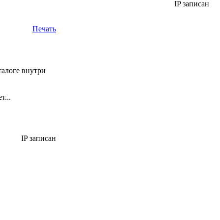
IP записан
Печать
аталоге внутри
...
IP записан