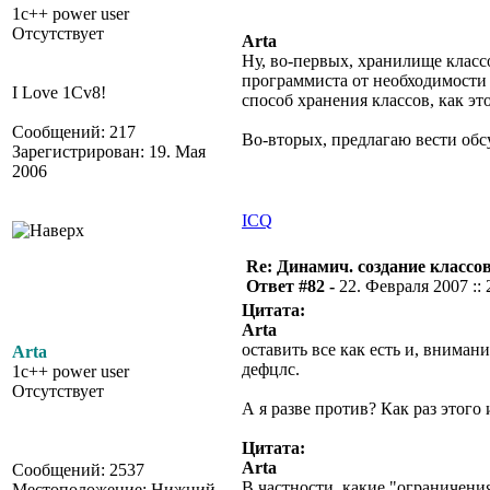
1c++ power user
Отсутствует
Arta
Ну, во-первых, хранилище классо
программиста от необходимости 
I Love 1Cv8!
способ хранения классов, как это
Сообщений: 217
Во-вторых, предлагаю вести обс
Зарегистрирован: 19. Мая
2006
ICQ
Re: Динамич. создание классов
Ответ #82 -
22. Февраля 2007 :: 
Цитата:
Arta
оставить все как есть и, внима
Arta
дефцлс.
1c++ power user
Отсутствует
А я разве против? Как раз этого 
Цитата:
Arta
Сообщений: 2537
В частности, какие "ограничени
Местоположение: Нижний