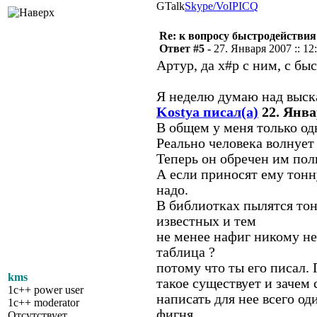
GTalk
Skype/VoIP
ICQ
Re: к вопросу быстродействи
Ответ #5 -
27. Января 2007 :: 12
Артур, да х#р с ним, с бы
Я неделю думаю над выска
Kostya писал(а)
22. Январ
В общем у меня только од
Реально человека волнует 
Теперь он обречен им поль
А если приносят ему тонну
надо.
В библиотках пылятся то
известных и тем
не менее нафиг никому не
таблица ?
потому что ты его писал. 
kms
такое существует и зачем
1c++ power user
написать для нее всего о
1c++ moderator
фигня.
Отсутствует