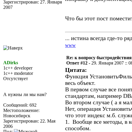
Зарегистрирован: 27. Января
2007
Что бы этот пост помести
... истина всегда где-то ряд
www
Re: к вопросу быстродействи
ADirks
Ответ #12 -
29. Января 2007 :: 0
1c++ developer
Цитата:
1c++ moderator
Функция УстановитьФильтр
Отсутствует
весь объект.
В первом случае все поня
А нужны ли мы нам?
стандартам, например DB
Во втором случае ( а я ма
Сообщений: 692
Нет, операция УстановитьФ
Местоположение:
что этот индекс м.б. служ
Новосибирск
Зарегистрирован: 22. Мая
1. Вообще все методы, в 
2006
способом.
Пол: