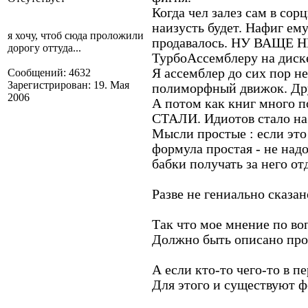
Когда чел залез сам в сор
наизусть будет. Нафиг ем
я хочу, чтоб сюда проложили
продавалось. НУ ВАЩЕ Н
дорогу оттуда...
ТурбоАссемблеру на диске
Я ассемблер до сих пор н
Сообщений: 4632
Зарегистрирован: 19. Мая
полиморфный движок. Друг
2006
А потом как книг много п
СТАЛИ. Идиотов стало на 
Мысли простые : если это 
формула простая - не надо
бабки получать за него от
Разве не гениально сказан
Так что мое мнение по во
Должно быть описано прос
А если кто-то чего-то в п
Для этого и существуют 