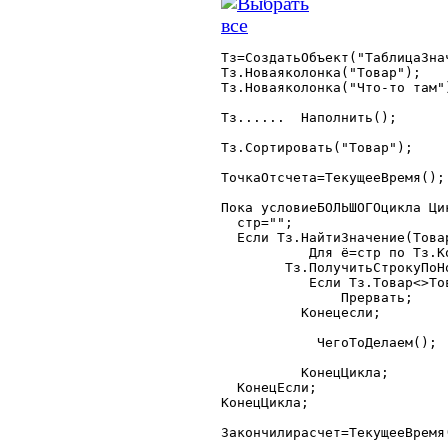
Тз=СоздатьОбъект("ТаблицаЗнач
Тз.Новаяколонка("Товар");

Тз.Новаяколонка("Что-то там")
Тз......  Наполнить();

Тз.Сортировать("Товар");

ТочкаОтсчета=ТекущееВремя();

Пока условиеБОЛЬШОГОцикла Цик
  стр="";

  Если Тз.НайтиЗначение(Това
 	   Для ё=стр по Тз.КоличествоСтрок() Цикл

	Тз.ПолучитьСтрокуПоНомеру(ё);

   	   Если Тз.Товар<>Товар Тогда

	       Прервать;

	  Конецесли;

	    ЧегоТоДелаем();

	  КонецЦикла;

  КонецЕсли;

КонецЦикла;

Закончилирасчет=ТекущееВремя(