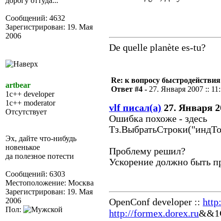
дорогу оттуда...
Сообщений: 4632
Зарегистрирован: 19. Мая
2006
De quelle planète es-tu?
Re: к вопросу быстродействи
artbear
Ответ #4 -
27. Января 2007 :: 11
1c++ developer
1c++ moderator
vlf писал(а)
27. Января 20
Отсутствует
Ошибка похоже - здесь
Тз.ВыбратьСтроки("индТо
Эх, дайте что-нибудь
новенькое
Проблему решил?
да полезное потести
Ускорение должно быть п
Сообщений: 6303
Местоположение: Москва
Зарегистрирован: 19. Мая
2006
OpenConf developer ::
http
Пол:
http://formex.dorex.ru
&&1C