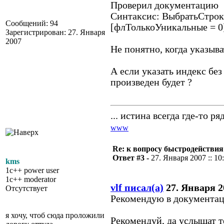
Проверил документацию
Синтаксис: ВыбратьСтроки
Сообщений: 94
[флТолькоУникальные = 0
Зарегистрирован: 27. Января
2007
Не понятно, когда указыва
А если указать индекс без
произведен будет ?
... истина всегда где-то ряд
www
Re: к вопросу быстродействи
Ответ #3 -
27. Января 2007 :: 10
kms
1c++ power user
1c++ moderator
vlf писал(а)
27. Января 20
Отсутствует
Рекомендую в документац
я хочу, чтоб сюда проложили
Рекомендуй, да услышат т