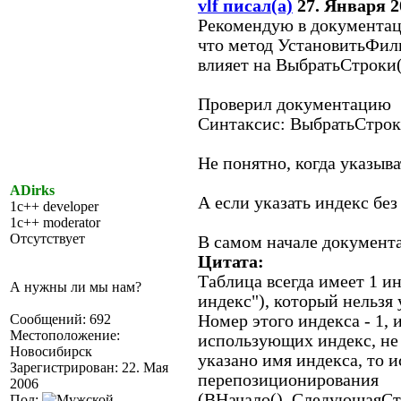
vlf писал(а)
27. Января 20
Рекомендую в документац
что метод УстановитьФил
влияет на ВыбратьСтроки()
Проверил документацию
Синтаксис: ВыбратьСтроки
Не понятно, когда указыва
ADirks
А если указать индекс без
1c++ developer
1c++ moderator
Отсутствует
В самом начале документа
Цитата:
Таблица всегда имеет 1 и
А нужны ли мы нам?
индекс"), который нельзя 
Сообщений: 692
Номер этого индекса - 1, и
Местоположение:
использующих индекс, не
Новосибирск
указано имя индекса, то 
Зарегистрирован: 22. Мая
перепозиционирования
2006
(ВНачало(), СледующаяСтр
Пол: