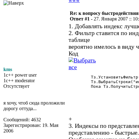
www
Re: к вопросу быстродействи
Ответ #1 -
27. Января 2007 :: 10
1. Добавлять индекс лучш
2. Фильтр ставится по ин
таблице
вероятно имелось в виду ч
Код
kms
1c++ power user
	 Тз.УстановитьФильтр(Товар,Товар,"индТовар");

1c++ moderator
	 Тз.ВыбратьСтроки("индТовар");

Отсутствует
	 Пока Тз.ПолучитьСтроку("индТовар")=1 Цикл

я хочу, чтоб сюда проложили
дорогу оттуда...
+
Сообщений: 4632
Зарегистрирован: 19. Мая
3. Индексы по представле
2006
представлению - быстрые.