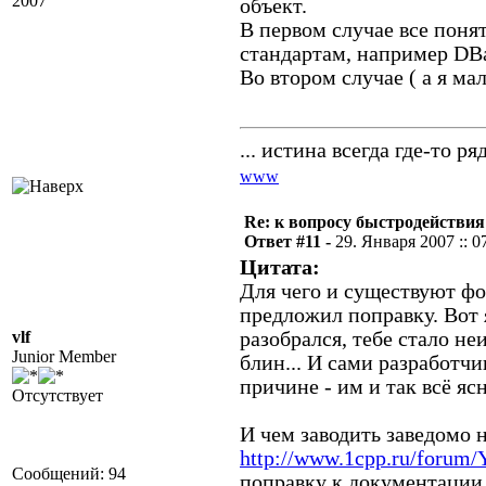
2007
объект.
В первом случае все поня
стандартам, например DB
Во втором случае ( а я ма
... истина всегда где-то ряд
www
Re: к вопросу быстродействи
Ответ #11 -
29. Января 2007 :: 0
Цитата:
Для чего и существуют фо
предложил поправку. Вот я
vlf
разобрался, тебе стало не
Junior Member
блин... И сами разработч
причине - им и так всё ясно
Отсутствует
И чем заводить заведомо 
http://www.1cpp.ru/forum
Сообщений: 94
поправку к документации,