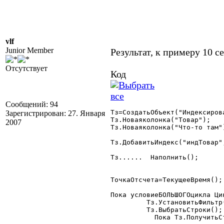
vlf
Junior Member
Результат, к примеру 10 с
Отсутствует
Код
Сообщений: 94
Тз=СоздатьОбъект("Индексирова
Зарегистрирован: 27. Января
Тз.Новаяколонка("Товар");

2007
Тз.Новаяколонка("Что-то там")
Тз.ДобавитьИндекс("индТовар",
Тз......  Наполнить();

ТочкаОтсчета=ТекущееВремя();

Пока условиеБОЛЬШОГОцикла Цик
	 Тз.УстановитьФильтр(Товар,Товар,"индТовар");

	 Тз.ВыбратьСтроки();

	   Пока Тз.ПолучитьСтроку()=1 Цикл
