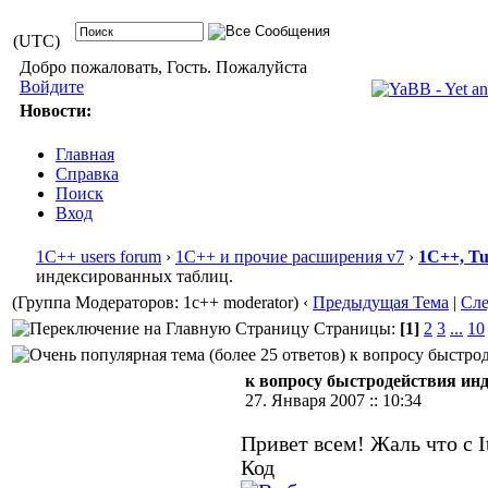
(UTC)
Добро пожаловать, Гость. Пожалуйста
Войдите
Новости:
Главная
Справка
Поиск
Вход
1С++ users forum
›
1С++ и прочие расширения v7
›
1С++, T
индексированных таблиц.
(Группа Модераторов: 1c++ moderator)
‹
Предыдущая Тема
|
Сл
Страницы:
[1]
2
3
...
10
к вопросу быстрод
к вопросу быстродействия ин
27. Января 2007 :: 10:34
Привет всем! Жаль что с I
Код