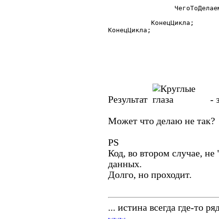
   		 ЧегоТоДелаем();

	   КонецЦикла;

КонецЦикла;

Результат
- 
Может что делаю не так?
PS
Код, во втором случае, не
данных.
Долго, но проходит.
... истина всегда где-то ряд