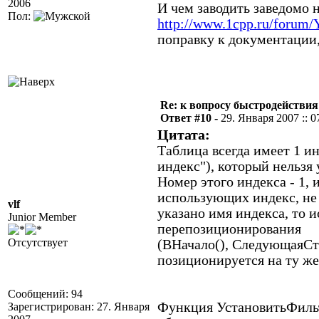
2006
И чем заводить заведомо 
Пол:
http://www.1cpp.ru/forum
поправку к документации,
Re: к вопросу быстродействи
Ответ #10 -
29. Января 2007 :: 0
Цитата:
Таблица всегда имеет 1 и
индекс"), который нельзя 
Номер этого индекса - 1, и
использующих индекс, не
vlf
указано имя индекса, то 
Junior Member
перепозиционирования
Отсутствует
(ВНачало(), СледующаяСтр
позиционируется на ту же
Сообщений: 94
Функция УстановитьФильтр
Зарегистрирован: 27. Января