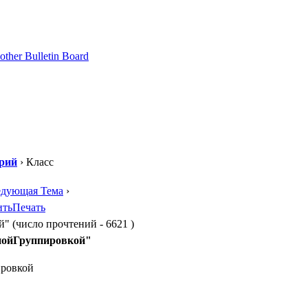
рий
› Класс
едующая Тема
›
ить
Печать
 (число прочтений - 6621 )
нойГруппировкой"
ировкой