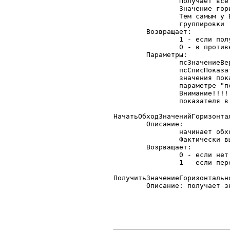
		Получает все показатели, которые вы обозначены и

		Значение горизонтальной группировки.

		Тем самым у Вас есть возможность проанализировать значение горизонтальной

		группировки	и поработать с показателями.

	Возвращает:

		1 - если получено следующее значение в горизонтальной группировке.

		0 - в противном случае

	Параметры:

		псЗначениеВертикальной: - значение вертикальной группировки

		псСписПоказателей:  список значений в который упакованы

		значения показателей, как они указаны в

		параметре "псПоказатели" функции "Сгруппировать"

		Внимание!!!!! "Представление" у элемента списка это просто порядковый номер

		показателя в параметре "псПоказатели" функции "Сгруппировать".

НачатьОбходЗначенийГоризонтал
	Описание:

		начинает обход таблицы со значениями горизонтальной группировки

		Фактически выполняет: гГоризонтГр_Значения.ВыбратьСтроки()

	Возрващает:

		0 - если нет строк и нечего перебирать

		1 - если перебор начат.

ПолучитьЗначениеГоризонтальн
	Описание: получает значение горизонтальной группировки.
