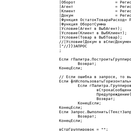
	|Оборот			= Регистр.ПартииТоваров.Оборот;

	|Агент			= Регистр.ПартииТоваров.Склад;

	|Клиент			= Регистр.ПартииТоваров.ТекущийДокумент.РасходнаяНакладная.Клиент;

	|Докум			= Регистр.ПартииТоваров.ТекущийДокумент;

	|Функция ОстатокТовараРасход= Расход(ОстатокТовара);

	|Функция ОборотСумма		= Сумма(Оборот);

	|Условие(Агент в ВыбАгент);

	|Условие(Клиент в ВыбКлиент);

	|Условие(Товар в ВыбТовар);

	//|Условие(Докум в вСписДокументов);

	|"//}}ЗАПРОС

	;

	Если гПалитра.ПостроитьГруппировкиЗапроса(ТекстЗапроса) = 0 Тогда

		Возврат;

	КонецЕсли;

	// Если ошибка в запросе, то выход из процедуры

	Если флИспользоватьГоризонтальнуюГруппировку = 1 Тогда

		Если гПалитра.ГруппировкиЗапроса.РазмерСписка()<2 Тогда

			вСтрокаСообщения = "Для использования горизонтальной группировки необходимо более 2-х группировок";

			Предупреждение(вСтрокаСообщения);

			Возврат;

		КонецЕсли;

	КонецЕсли;

	Если Запрос.Выполнить(ТекстЗапроса) = 0 Тогда

		Возврат;

	КонецЕсли;  

	вСтрГруппировок = "";
