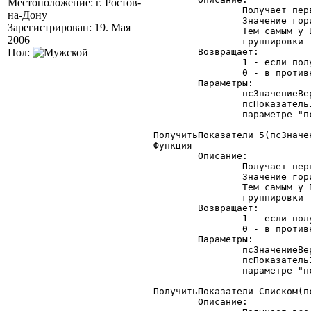
Местоположение: г. Ростов-
		Получает первые 2 показателя, если у вас показателей<= 2 и

на-Дону
		Значение горизонтальной группировки.

Зарегистрирован: 19. Мая
		Тем самым у Вас есть возможность проанализировать значение горизонтальной

2006
		группировки	и поработать с показателями.

Пол:
	Возвращает:

		1 - если получено следующее значение в горизонтальной группировке.

		0 - в противном случае

	Параметры:

		псЗначениеВертикальной: - значение вертикальной группировки

		псПоказатель1..псПоказатель2: значения показателей, как они указаны в

		параметре "псПоказатели" функции "Сгруппировать"

ПолучитьПоказатели_5(псЗначе
Функция

	Описание:

		Получает первые 5 показателя, если у вас показателей<= 5 и

		Значение горизонтальной группировки.

		Тем самым у Вас есть возможность проанализировать значение горизонтальной

		группировки	и поработать с показателями.

	Возвращает:

		1 - если получено следующее значение в горизонтальной группировке.

		0 - в противном случае

	Параметры:

		псЗначениеВертикальной: - значение вертикальной группировки

		псПоказатель1..псПоказатель5:  значения показателей, как они указаны в

		параметре "псПоказатели" функции "Сгруппировать"

ПолучитьПоказатели_Списком(п
	Описание:
