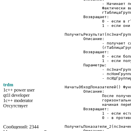
		- Начинает перебор результатов группирования.

		Фактически выполняет начало выборки строк:

		гТаблицаГруппировок.ВыбратьСтроки()

	Возвращает:

		0 - если в гТаблицаГруппировок нет строк, и

		1 - если они есть

ПолучитьРезультат(псЗначГруп
	Описание:

		- получает следующую строку из таблицы для обработки результатов

		(гТаблицаГруппировок.ПолучитьСтроку())

	Возвращает:

		0 - если больше нет строк

		1 - если получена следующая строка

	Параметры:

		- псЗначГруппировки: отдает значение текущей группировки

		- псНомГруппировки: отдает номер текущей группировки

		- псИдГруппировки: отдает идентификатор текущей группировки

trdm
НачатьОбходПоказателей() Функ
1c++ power user
	Описание:

qt1l developer
		После получения ВЕРТИКАЛЬНОЙ группировки нам бы хотелось получить показатели

1c++ moderator
		горизонтальной группировки. Эта функция начинает их выборку, фактически

		начиная перебирать строки в таблице значений горизонтальной группировки.

Отсутствует
	Возвращает:

		1 - если есть значения в горизонтальной группировке

		0 - в противном случае

Сообщений: 2344
ПолучитьПоказатели_2(псЗначе
	Описание:
