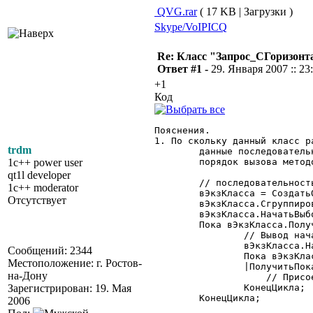
QVG.rar
( 17 KB | Загрузки )
Skype/VoIP
ICQ
Re: Класс "Запрос_СГоризон
Ответ #1 -
29. Января 2007 :: 23
+1
Код
Пояснения.

1. По скольку данный класс р
trdm
	данные последовательно, следовательно необходимо строго соблюдать

1c++ power user
	порядок вызова методов в такой последовательности:

qt1l developer
	// последовательность 1

1c++ moderator
	вЭкзКласса = СоздатьОбъект("ИмяДанногоКласса");

Отсутствует
	вЭкзКласса.Сгруппировать()...

	вЭкзКласса.НачатьВыборкуРезультатов();

	Пока вЭкзКласса.ПолучитьРезультат() = 1 Цикл

		// Вывод начальной секции группировок

		вЭкзКласса.НачатьОбходПоказателей();

Сообщений: 2344
		Пока вЭкзКласса.{ПолучитьПоказатели_2|ПолучитьПоказатели_5|

Местоположение: г. Ростов-
		|ПолучитьПоказатели_Списком}() = 1 Цикл

на-Дону
		    // Присоединение справа секций "Показателей" группировок

Зарегистрирован: 19. Мая
		КонецЦикла;

	КонецЦикла;

2006