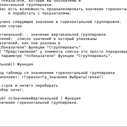
ьной() Функция

ой( псЗначениеВертикальной ) Функция
