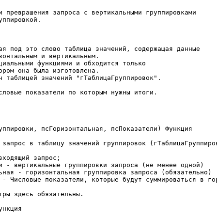
и преврашения запроса с вертикальными группировками

ппировкой.

ая под это слово таблица значений, содержащая данные

словые показатели по которым нужны итоги.

уппировки, псГоризонтальная, псПоказатели) Функция

нкция
