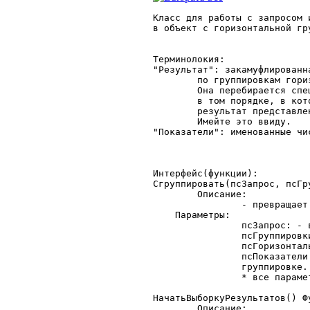
Класс для работы с запросом 
в объект с горизонтальной гру
Терминолокия:

"Результат": закамуфлированн
	по группировкам горизонтальным и вертикальным.

	Она перебирается специальными функциями и обходится только

	в том порядке, в котором она была изготовлена.

	результат представлен таблицей значений "гТаблицаГруппировок".

	Имейте это ввиду.

"Показатели": именованные чи
Интерфейс(функции):

Сгруппировать(псЗапрос, псГр
	Описание:

		- превращает запрос в таблицу значений группировок (гТаблицаГруппировок)

    Параметры:

		псЗапрос: - входящий запрос;

		псГруппировки - вертикальные группировки запроса (не менее одной)

		псГоризонтальная - горизонтальная группировка запроса (обязательно)

		псПоказатели - Числовые показатели, которые будут суммироваться в горизонтальной

		группировке.

		* все параметры здесь обязательны.

НачатьВыборкуРезультатов() Фу
	Описание:
