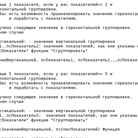
ниеВертикальной, псПоказатель1, псПоказатель2,,,псПоказат
сЗначениеВертикальной, псСписПоказателей) Функция
