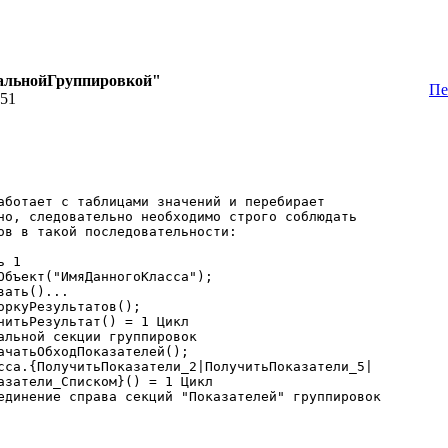
тальнойГруппировкой"
Пе
:51
аботает с таблицами значений и перебирает
