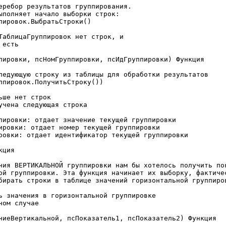
пировки, псНомГруппировки, псИдГруппировки) Функция

ция

ниеВертикальной, псПоказатель1, псПоказатель2) Функция
