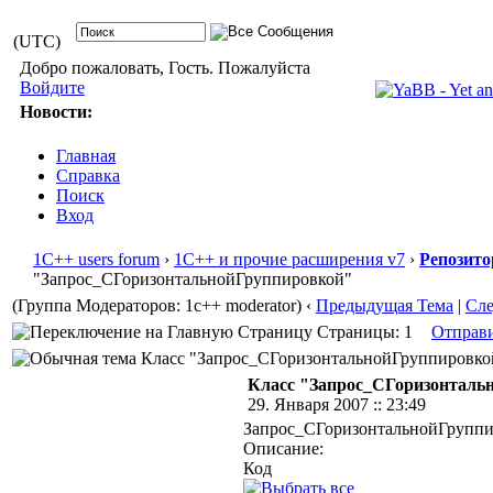
(UTC)
Добро пожаловать, Гость. Пожалуйста
Войдите
Новости:
Главная
Справка
Поиск
Вход
1С++ users forum
›
1С++ и прочие расширения v7
›
Репозито
"Запрос_СГоризонтальнойГруппировкой"
(Группа Модераторов: 1c++ moderator)
‹
Предыдущая Тема
|
Сл
Страницы: 1
Отправ
Класс "Запрос_СГоризонтальнойГруппировкой"
Класс "Запрос_СГоризонталь
29. Января 2007 :: 23:49
Запрос_СГоризонтальнойГрупп
Описание:
Код