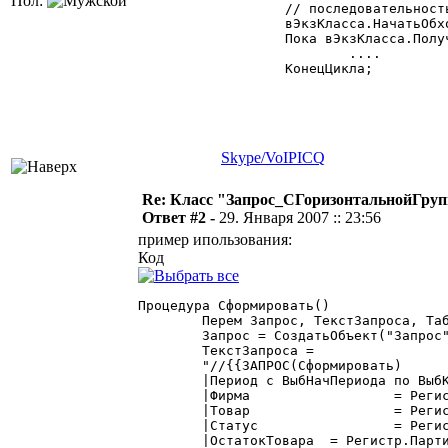
Пол:
	// последовательность 2

	вЭкзКласса.НачатьОбходЗначенийГоризонтальной();

	Пока вЭкзКласса.ПолучитьЗначениеГоризонтальной(псЗначениеГоризонтальной) = 1 Цикл

		....

	КонецЦикла;

Skype/VoIP
ICQ
Re: Класс "Запрос_СГоризонтальнойГру
Ответ #2 -
29. Января 2007 :: 23:56
пример ипользования:
Код
Процедура Сформировать()

	Перем Запрос, ТекстЗапроса, Таб;

	Запрос = СоздатьОбъект("Запрос");

	ТекстЗапроса =

	"//{{ЗАПРОС(Сформировать)

	|Период с ВыбНачПериода по ВыбКонПериода;

	|Фирма			= Регистр.ПартииТоваров.Фирма;

	|Товар			= Регистр.ПартииТоваров.Товар;

	|Статус			= Регистр.ПартииТоваров.Статус;

	|ОстатокТовара	= Регистр.ПартииТоваров.ОстатокТовара;
