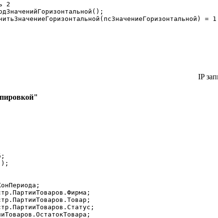
IP зап
ппировкой"