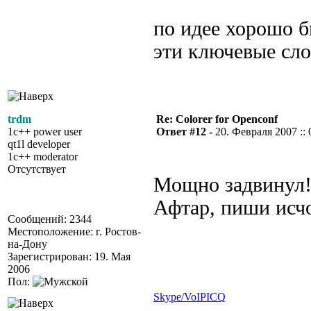
по идее хорошо б
эти ключевые сло
trdm
Re: Colorer for Openconf
1c++ power user
Ответ #12 -
20. Февраля 2007 :: 
qt1l developer
1c++ moderator
Отсутствует
Мощно задвинул
Афтар, пиши исчо
Сообщений: 2344
Местоположение: г. Ростов-
на-Дону
Зарегистрирован: 19. Мая
2006
Пол:
Skype/VoIP
ICQ