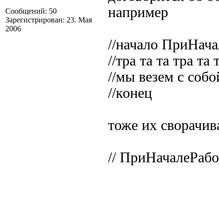
например
Сообщений: 50
Зарегистрирован: 23. Мая
2006
//начало ПриНач
//тра та та тра та 
//мы везем с собо
//конец
тоже их сворачив
// ПриНачалеРаб