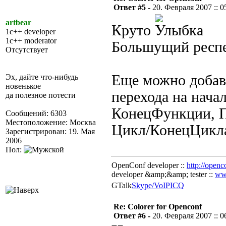
Ответ #5 -
20. Февраля 2007 :: 0
artbear
Круто
1c++ developer
1c++ moderator
Большущий респе
Отсутствует
Еще можно добав
Эх, дайте что-нибудь
новенькое
перехода на нача
да полезное потести
КонецФункции, П
Сообщений: 6303
Местоположение: Москва
Цикл/КонецЦикл
Зарегистрирован: 19. Мая
2006
Пол:
OpenConf developer ::
http://openc
developer &amp;&amp; tester ::
ww
GTalk
Skype/VoIP
ICQ
Re: Colorer for Openconf
Ответ #6 -
20. Февраля 2007 :: 0