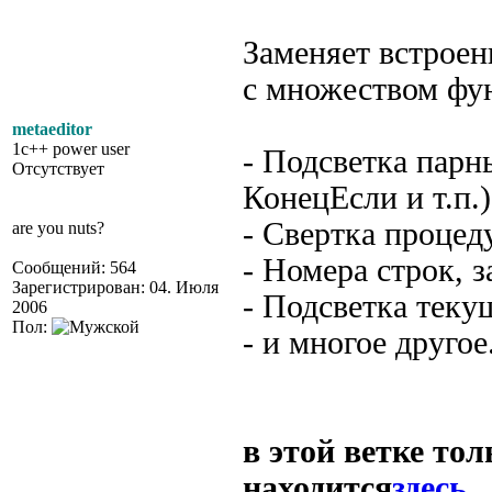
Заменяет встроен
с множеством фу
metaeditor
1c++ power user
- Подсветка парн
Отсутствует
КонецЕсли и т.п.)
- Свертка процед
are you nuts?
- Номера строк, 
Сообщений: 564
Зарегистрирован: 04. Июля
- Подсветка теку
2006
Пол:
- и многое другое.
в этой ветке то
находится
здесь