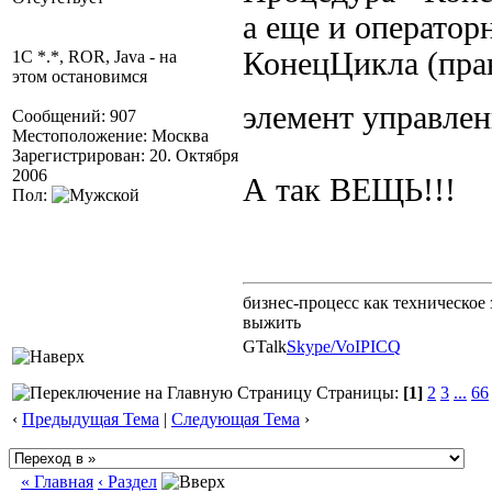
а еще и оператор
КонецЦикла (прав
1C *.*, ROR, Java - на
этом остановимся
элемент управлен
Сообщений: 907
Местоположение: Москва
Зарегистрирован: 20. Октября
2006
А так ВЕЩЬ!!!
Пол:
бизнес-процесс как техническое 
выжить
GTalk
Skype/VoIP
ICQ
Страницы:
[1]
2
3
...
66
‹
Предыдущая Тема
|
Следующая Тема
›
« Главная
‹ Раздел