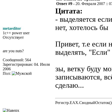
Ответ #9 -
20. Февраля 2007 :: 0
Цитата:
- выделяется если
нет, хотелось бы
metaeditor
1c++ power user
Отсутствует
Привет, т.е если 
выделять, "Если"
are you nuts?
Сообщений: 564
Зарегистрирован: 04. Июля
зы, ветку буду м
2006
Пол:
записываются, вс
сделаю...
Регистр.EAX.СводныйОстаток()