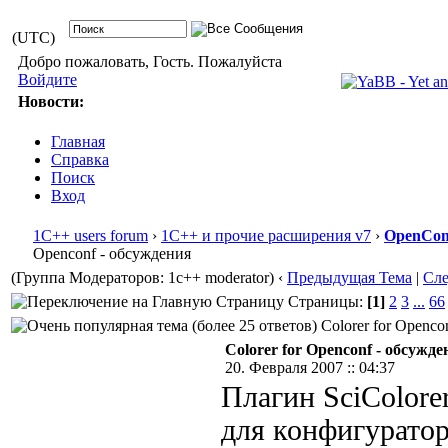
(UTC)
Добро пожаловать, Гость. Пожалуйста
Войдите
Новости:
Главная
Справка
Поиск
Вход
1С++ users forum
›
1С++ и прочие расширения v7
›
OpenConf
Openconf - обсуждения
(Группа Модераторов: 1c++ moderator)
‹
Предыдущая Тема
|
Сл
Страницы:
[1]
2
3
...
66
Colorer for Openco
Colorer for Openconf - обсужде
20. Февраля 2007 :: 04:37
Плагин SciColore
для конфигуратор