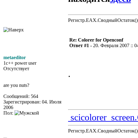
Регистр.EAX.СводныйОстаток()
Re: Colorer for Openconf
Ответ #1 -
20. Февраля 2007 :: 0
metaeditor
1c++ power user
Отсутствует
.
are you nuts?
Сообщений: 564
Зарегистрирован: 04. Июля
2006
Пол:
scicolorer_screen
Регистр.EAX.СводныйОстаток()