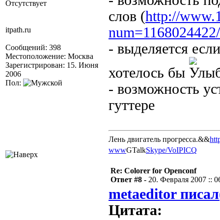
- возможность по
Отсутствует
слов (
http://www.
num=1168024422/
itpath.ru
- выделяется если
Сообщений: 398
Местоположение: Москва
Зарегистрирован: 15. Июня
хотелось бы
2006
Пол:
- возможность ус
гуттере
Лень двигатель прогресса.&&
htt
www
GTalk
Skype/VoIP
ICQ
Re: Colorer for Openconf
Ответ #8 -
20. Февраля 2007 :: 0
metaeditor писал
Цитата: