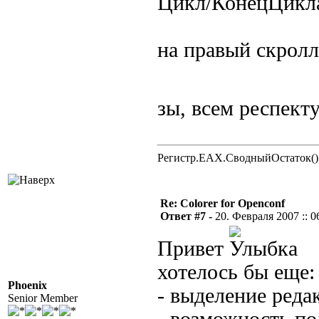
Цикл/КонецЦикл
на правый скролл
зы, всем респек
Регистр.EAX.СводныйОстаток()
Re: Colorer for Openconf
Ответ #7 -
20. Февраля 2007 :: 0
Привет
хотелось бы еще:
Phoenix
- выделение реда
Senior Member