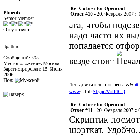
Re: Colorer for Openconf
Phoenix
Ответ #10 -
20. Февраля 2007 :: 
Senior Member
ага, чтобы подсв
Отсутствует
надо часто их выд
попадается отфор
itpath.ru
Сообщений: 398
везде стоит
Местоположение: Москва
Зарегистрирован: 15. Июня
2006
Пол:
Лень двигатель прогресса.&&
htt
www
GTalk
Skype/VoIP
ICQ
Re: Colorer for Openconf
Ответ #11 -
20. Февраля 2007 :: 
Скриптик посмот
шорткат. Удобно..