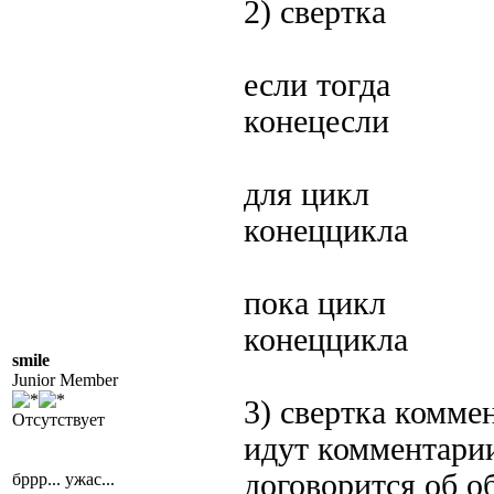
2) свертка
если тогда
конецесли
для цикл
конеццикла
пока цикл
конеццикла
smile
Junior Member
3) свертка комме
Отсутствует
идут комментарии
договорится об о
бррр... ужас...