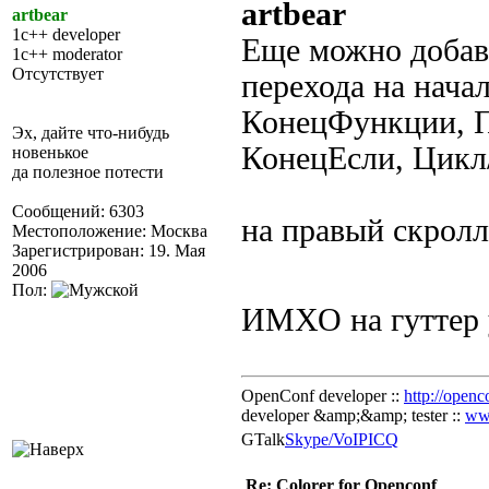
artbear
artbear
1c++ developer
Еще можно добав
1c++ moderator
Отсутствует
перехода на нача
КонецФункции, П
Эх, дайте что-нибудь
КонецЕсли, Цик
новенькое
да полезное потести
Сообщений: 6303
на правый скролл
Местоположение: Москва
Зарегистрирован: 19. Мая
2006
Пол:
ИМХО на гуттер у
OpenConf developer ::
http://openc
developer &amp;&amp; tester ::
ww
GTalk
Skype/VoIP
ICQ
Re: Colorer for Openconf