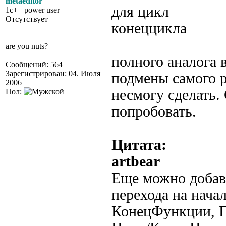
metaeditor
для цикл
1c++ power user
Отсутствует
конеццикла
are you nuts?
полного аналога 
Сообщений: 564
Зарегистрирован: 04. Июля
подмены самого р
2006
несмогу сделать.
Пол:
попробовать.
Цитата:
artbear
Еще можно добав
перехода на нача
КонецФункции, П