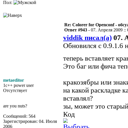
Пол:
Re: Colorer for Openconf - обс
Ответ #943 -
07. Апреля 2009 :: 
viddik писал(а)
07. А
Обновился с 0.9.1.6 н
теперь вставляет кр
Это баг или фича теп
metaeditor
кракозябры или знак
1c++ power user
на какой раскладке к
Отсутствует
вставлял?
зы, может это стары
are you nuts?
Код
Сообщений: 564
Зарегистрирован: 04. Июля
2006