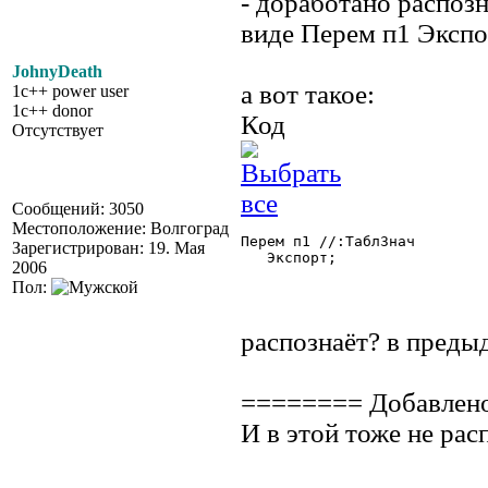
- доработано распоз
виде Перем п1 Экспор
JohnyDeath
а вот такое:
1c++ power user
1c++ donor
Код
Отсутствует
Сообщений: 3050
Местоположение: Волгоград
Перем п1 //:ТаблЗнач

Зарегистрирован: 19. Мая
   Экспорт; 

2006
Пол:
распознаёт? в преды
======== Добавлен
И в этой тоже не рас