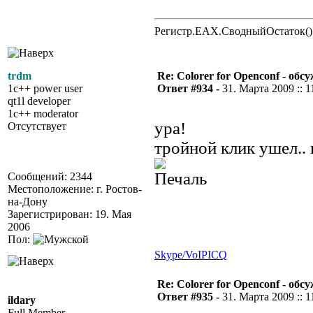
Регистр.EAX.СводныйОстаток()
trdm
Re: Colorer for Openconf - обс
1c++ power user
Ответ #934 -
31. Марта 2009 :: 1
qt1l developer
1c++ moderator
ура!
Отсутствует
тройной клик ушел..
Сообщений: 2344
Местоположение: г. Ростов-
на-Дону
Зарегистрирован: 19. Мая
2006
Пол:
Skype/VoIP
ICQ
Re: Colorer for Openconf - обс
Ответ #935 -
31. Марта 2009 :: 1
ildary
Full Member