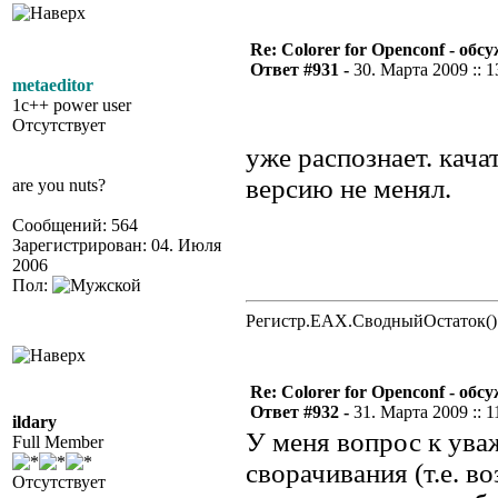
Re: Colorer for Openconf - обс
Ответ #931 -
30. Марта 2009 :: 1
metaeditor
1c++ power user
Отсутствует
уже распознает. кача
версию не менял.
are you nuts?
Сообщений: 564
Зарегистрирован: 04. Июля
2006
Пол:
Регистр.EAX.СводныйОстаток()
Re: Colorer for Openconf - обс
Ответ #932 -
31. Марта 2009 :: 1
ildary
У меня вопрос к ува
Full Member
сворачивания (т.е. 
Отсутствует