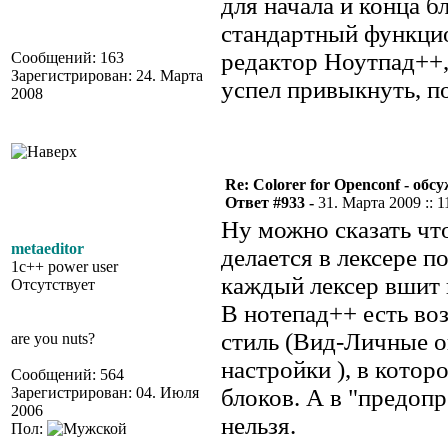
для начала и конца б
стандартный функцио
редактор Ноутпад++,
Сообщений: 163
Зарегистрирован: 24. Марта
успел привыкнуть, п
2008
Re: Colorer for Openconf - обс
Ответ #933 -
31. Марта 2009 :: 1
Ну можно сказать что
metaeditor
делается в лексере п
1c++ power user
каждый лексер вшит 
Отсутствует
В нотепад++ есть во
стиль (Вид-Личные оп
are you nuts?
настройки ), в котор
Сообщений: 564
Зарегистрирован: 04. Июля
блоков. А в "предоп
2006
нельзя.
Пол: