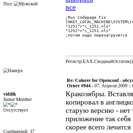
Пол:
;Rus Codepage Fix

[HKEY_LOCAL_MACHINE\SYSTEM\C
"1251"="c_1251.nls"

"1252"="c_1251.nls"

;потом надо перезагрузится 

Регистр.EAX.СводныйОстаток()
Re: Colorer for Openconf - обс
Ответ #944 -
07. Апреля 2009 :: 
Кракозябры. Вставлял
viddik
Junior Member
копировал в англицко
старую версию - нет 
Отсутствует
приложение так себя 
скорее всего лечится
Сообщений: 37