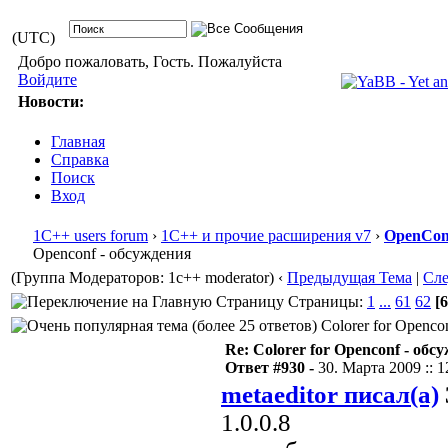
(UTC)
Добро пожаловать, Гость. Пожалуйста
Войдите
Новости:
Главная
Справка
Поиск
Вход
1С++ users forum
›
1С++ и прочие расширения v7
›
OpenConf
Openconf - обсуждения
(Группа Модераторов: 1c++ moderator)
‹
Предыдущая Тема
|
Сл
Страницы:
1
...
61
62
[6
Colorer for Openco
Re: Colorer for Openconf - обс
Ответ #930 -
30. Марта 2009 :: 1
metaeditor писал(а)
1.0.0.8