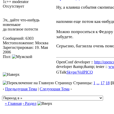
1c++ moderator
Отсутствует
Ну, а клавиш события скопипа
Эх, дайте что-нибудь
напомни еще потом как-нибудь
новенькое
да полезное потести
Можно попроситься к Федору в
забудете.
Сообщений: 6303
Местоположение: Москва
Серьезно, багзилла очень пом
Зарегистрирован: 19. Мая
2006
Пол:
OpenConf developer ::
http://openc
developer &amp;&amp; tester ::
ww
GTalk
Skype/VoIP
ICQ
Страницы:
1
...
17
18
[1
‹
Предыдущая Тема
|
Следующая Тема
›
« Главная
‹ Раздел