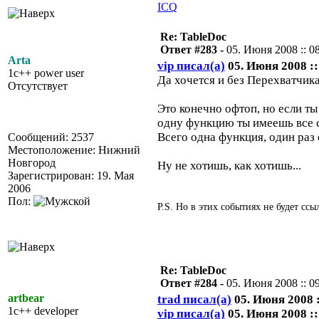
ICQ
Re: TableDoc
Ответ #283 -
05. Июня 2008 :: 0
Arta
vip писал(а)
05. Июня 2008 ::
1c++ power user
Да хочется и без Перехватчика
Отсутствует
Это конечно офтоп, но если т
одну функцию ты имеешь все с
Всего одна функция, один раз 
Сообщений: 2537
Местоположение: Нижний
Новгород
Ну не хотишь, как хотишь...
Зарегистрирован: 19. Мая
2006
Пол:
P.S. Но в этих событиях не будет сс
Re: TableDoc
Ответ #284 -
05. Июня 2008 :: 0
artbear
trad писал(а)
05. Июня 2008 :
1c++ developer
vip писал(а)
05. Июня 2008 ::