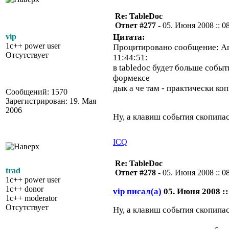
Re: TableDoc
Ответ #277 -
05. Июня 2008 :: 0
vip
Цитата:
1c++ power user
Процитировано сообщение: Art
Отсутствует
11:44:51:
в tabledoc будет больше событ
формексе
дык а че там - практически ко
Сообщений: 1570
Зарегистрирован: 19. Мая
2006
Ну, а клавиш события скопипа
ICQ
Re: TableDoc
trad
Ответ #278 -
05. Июня 2008 :: 0
1c++ power user
1c++ donor
vip писал(а)
05. Июня 2008 ::
1c++ moderator
Отсутствует
Ну, а клавиш события скопипа