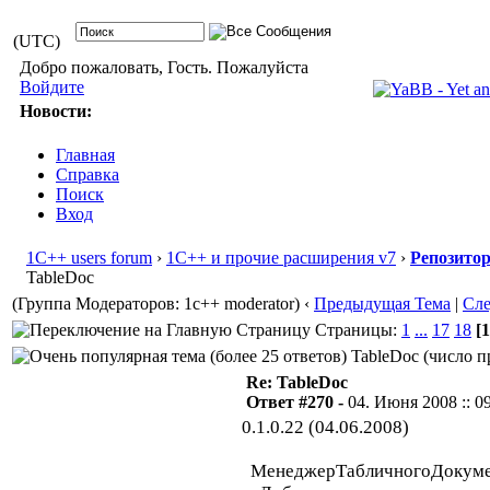
(UTC)
Добро пожаловать, Гость. Пожалуйста
Войдите
Новости:
Главная
Справка
Поиск
Вход
1С++ users forum
›
1С++ и прочие расширения v7
›
Репозито
TableDoc
(Группа Модераторов: 1c++ moderator)
‹
Предыдущая Тема
|
Сл
Страницы:
1
...
17
18
[1
TableDoc (число п
Re: TableDoc
Ответ #270 -
04. Июня 2008 :: 0
0.1.0.22 (04.06.2008)
МенеджерТабличногоДокуме