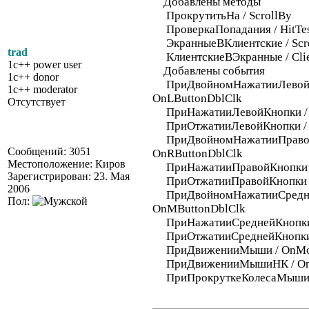
Добавлены методы
ПрокрутитьНа / ScrollBy
ПроверкаПопадания / HitTe
ЭкранныеВКлиентские / Scre
trad
КлиентскиеВЭкранные / Clie
1c++ power user
Добавлены события
1c++ donor
ПриДвойномНажатииЛевойК
1c++ moderator
OnLButtonDblClk
Отсутствует
ПриНажатииЛевойКнопки /
ПриОтжатииЛевойКнопки / 
ПриДвойномНажатииПравой
Сообщений: 3051
OnRButtonDblClk
Местоположение: Киров
ПриНажатииПравойКнопки /
Зарегистрирован: 23. Мая
ПриОтжатииПравойКнопки /
2006
ПриДвойномНажатииСредне
Пол:
OnMButtonDblClk
ПриНажатииСреднейКнопки
ПриОтжатииСреднейКнопки
ПриДвиженииМыши / OnMo
ПриДвиженииМышиНК / On
ПриПрокруткеКолесаМыши 