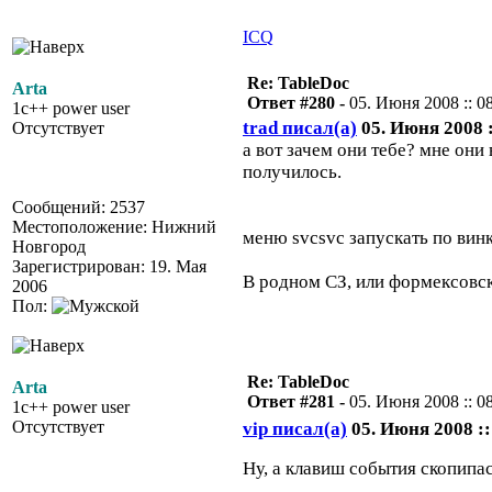
ICQ
Re: TableDoc
Arta
Ответ #280 -
05. Июня 2008 :: 0
1c++ power user
trad писал(а)
05. Июня 2008 :
Отсутствует
а вот зачем они тебе? мне они
получилось.
Сообщений: 2537
Местоположение: Нижний
меню svcsvc запускать по вин
Новгород
Зарегистрирован: 19. Мая
В родном СЗ, или формексовск
2006
Пол:
Re: TableDoc
Arta
Ответ #281 -
05. Июня 2008 :: 0
1c++ power user
Отсутствует
vip писал(а)
05. Июня 2008 ::
Ну, а клавиш события скопипа