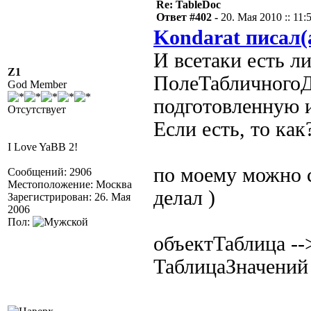
Re: TableDoc
Ответ #402 -
20. Мая 2010 :: 11:
Kondarat писал(
И всетаки есть л
Z1
ПолеТабличногоД
God Member
подготовленную 
Отсутствует
Если есть, то как
I Love YaBB 2!
по моему можно с
Сообщений: 2906
Местоположение: Москва
делал )
Зарегистрирован: 26. Мая
2006
Пол:
объектТаблица -
ТаблицаЗначений 