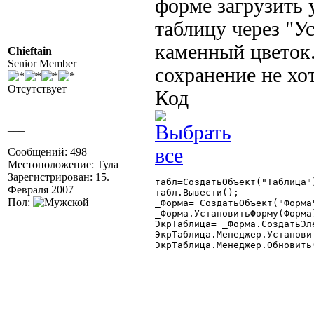
форме загрузить 
таблицу через "У
каменный цветок.
Chieftain
Senior Member
сохранение не хот
Отсутствует
Код
___
Сообщений: 498
Местоположение: Тула
Зарегистрирован: 15.
табл=СоздатьОбъект("Таблица")
Февраля 2007
табл.Вывести();

Пол:
_Форма= СоздатьОбъект("Форма"
_Форма.УстановитьФорму(Форма)
ЭкрТаблица= _Форма.СоздатьЭл
ЭкрТаблица.Менеджер.Установит
ЭкрТаблица.Менеджер.Обновить(