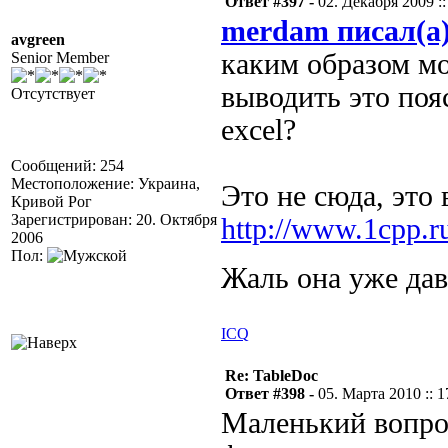
Ответ #397 -
02. Декабря 2009 ::
merdam писал(а
avgreen
каким образом мо
Senior Member
выводить это поя
Отсутствует
excel?
Сообщений: 254
Местоположение: Украина,
Это не сюда, это 
Кривой Рог
Зарегистрирован: 20. Октября
http://www.1cpp.
2006
Пол:
Жаль она уже дав
ICQ
Re: TableDoc
Ответ #398 -
05. Марта 2010 :: 1
Маленький вопрос