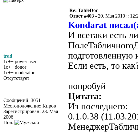
Re: TableDoc
Ответ #403 -
20. Мая 2010 :: 12:
Kondarat писал(
И всетаки есть л
ПолеТабличногоД
подготовленную 
trad
1c++ power user
Если есть, то как
1c++ donor
1c++ moderator
Отсутствует
попробуй
Цитата:
Сообщений: 3051
Из последнего:
Местоположение: Киров
Зарегистрирован: 23. Мая
0.1.0.38 (11.03.20
2006
Пол:
МенеджерТаблично