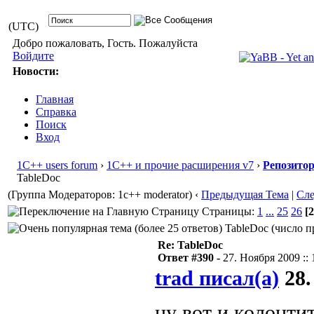
(UTC)
Добро пожаловать, Гость. Пожалуйста
Войдите
Новости:
Главная
Справка
Поиск
Вход
1С++ users forum
›
1С++ и прочие расширения v7
›
Репозито
TableDoc
(Группа Модераторов: 1c++ moderator)
‹
Предыдущая Тема
|
Сл
Страницы:
1
...
25
26
[2
TableDoc (число п
Re: TableDoc
Ответ #390 -
27. Ноября 2009 :: 
trad писал(а)
28.
ну вот и колонт