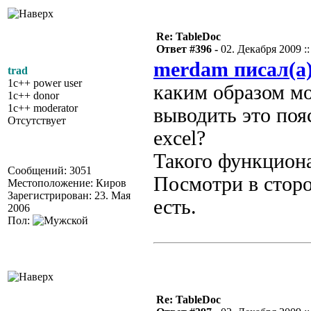
Re: TableDoc
Ответ #396 -
02. Декабря 2009 ::
merdam писал(а
trad
1c++ power user
каким образом мо
1c++ donor
1c++ moderator
выводить это поя
Отсутствует
excel?
Такого функционал
Сообщений: 3051
Посмотри в сторо
Местоположение: Киров
Зарегистрирован: 23. Мая
есть.
2006
Пол:
Re: TableDoc