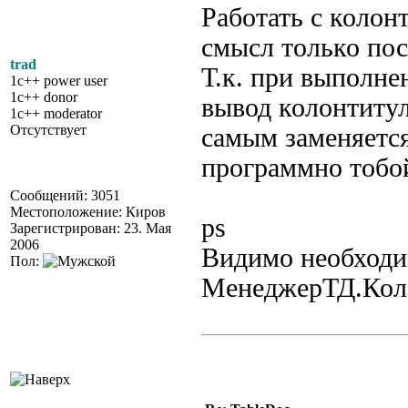
Работать с коло
смысл только пос
trad
Т.к. при выполне
1c++ power user
1c++ donor
вывод колонтиту
1c++ moderator
Отсутствует
самым заменяетс
программно тобой
Сообщений: 3051
Местоположение: Киров
ps
Зарегистрирован: 23. Мая
2006
Видимо необходи
Пол:
МенеджерТД.Кол