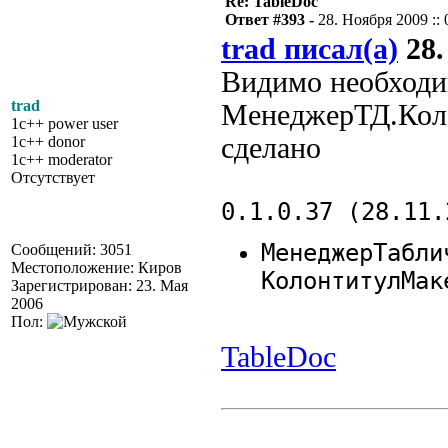
Re: TableDoc
Ответ #393 -
28. Ноября 2009 :: 
trad писал(а)
28.
Видимо необходи
trad
МенеджерТД.Кол
1c++ power user
сделано
1c++ donor
1c++ moderator
Отсутствует
0.1.0.37 (28.11.
МенеджерТабли
Сообщений: 3051
Местоположение: Киров
КолонтитулМак
Зарегистрирован: 23. Мая
2006
Пол:
TableDoc