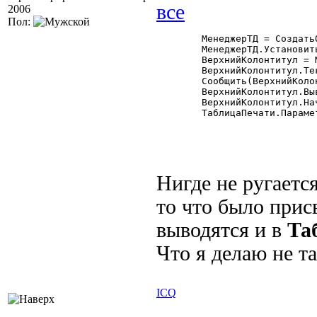
2006
Пол:
	МенеджерТД = СоздатьОбъект("МенеджерТабличногоДокумента");

	МенеджерТД.УстановитьТаблицу(ТаблицаПечати);

	ВерхнийКолонтитул = МенеджерТД.Колонтитул(0);

	ВерхнийКолонтитул.Текст = "Всяка фигня!!!!";

	Сообщить(ВерхнийКолонтитул.Текст);

	ВерхнийКолонтитул.Выводить = 1;

	ВерхнийКолонтитул.НачальнаяСтраница = 1;

	ТаблицаПечати.ПараметрыСтраницы(,,,,,5,5,5,5);

Нигде не ругаетс
то что было прис
выводятся и в
Та
Что я делаю не т
ICQ