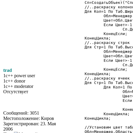
	Сп=СоздатьОбъект("СписокЗначений");

	//..раскраску колонок

	Для Кол=1 По Таб.ШиринаТаблицы() Цикл

		Обл=Менеджер.Область(,Кол,,Кол);

		Цвет=Обл.ЦветФонаРасш();

		Если Цвет>-1 Тогда

			Сп.ДобавитьЗначение(Обл,Цвет);

		КонецЕсли;

	КонецЦикла;

	//..раскраску строк

	Для Стр=1 По Таб.ВысотаТаблицы() Цикл

		Обл=Менеджер.Область(Стр,,Стр,);

		Цвет=Обл.ЦветФонаРасш();

		Если Цвет>-1 Тогда

			Сп.ДобавитьЗначение(Обл,Цвет);

		КонецЕсли;

trad
	КонецЦикла;

1c++ power user
	//..раскраску ячеек

1c++ donor
	Для Стр=1 По Таб.ВысотаТаблицы() Цикл

1c++ moderator
		Для Кол=1 По Таб.ШиринаТаблицы() Цикл

Отсутствует
			Обл=Менеджер.Область(Стр,Кол);

			Цвет=Обл.ЦветФонаРасш();

			Если Цвет>-1 Тогда

				Сп.ДобавитьЗначение(Обл,Цве
			КонецЕсли;

Сообщений: 3051
		КонецЦикла;

Местоположение: Киров
	КонецЦикла;

Зарегистрирован: 23. Мая
	//Установим цвет таблицы

2006
	Обл=Менеджер.Область();
