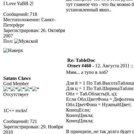
I Love YaBB 2!
тут главное что - что бы можно
установленный явно..
Сообщений: 718
Местоположение: Санкт-
Петербург
Зарегистрирован: 26. Октября
2007
Пол:
Re: TableDoc
Ответ #460 -
12. Августа 2011 ::
Ммм... а тупо в лоб?
Satans Claws
Для й = 1 По Таб.ВысотаТаблиц
God Member
Для ц = 1 По Таб.ШиринаТабли
Обл = Таб.Область(й, ц);
Отсутствует
Если Обл.ЦветФона = Дефолтны
Обл.ЦветФона = НужныйЦвет;
КонецЕсли;
1C++ rocks!
КонецЦикла;
КонецЦикла;
Сообщений: 721
Зарегистрирован: 29. Ноября
В принципе, не так долго будет 
2010