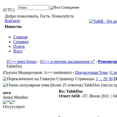
(UTC)
Добро пожаловать, Гость. Пожалуйста
Войдите
Новости:
Главная
Справка
Поиск
Вход
1С++ users forum
›
1С++ и прочие расширения v7
›
Репозито
TableDoc
(Группа Модераторов: 1c++ moderator)
‹
Предыдущая Тема
|
Сл
Страницы:
1
...
29
30
[3
TableDoc (число п
Re: TableDoc
sava
Ответ #450 -
07. Июня 2011 :: 0
Junior Member
Отсутствует