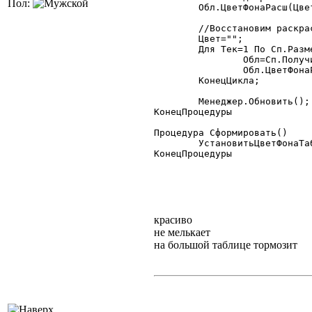
Пол:
	Обл.ЦветФонаРасш(ЦветФона);

	//Восстановим раскраску

	Цвет="";

	Для Тек=1 По Сп.РазмерСписка() Цикл

		Обл=Сп.ПолучитьЗначение(Тек,Цвет);

		Обл.ЦветФонаРасш(Число(Цвет));

	КонецЦикла;

	Менеджер.Обновить();

КонецПроцедуры

Процедура Сформировать()

	УстановитьЦветФонаТаблиц(гТД.Таблица, 7006664);

КонецПроцедуры

красиво
не мелькает
на большой таблице тормозит