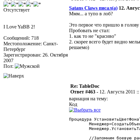
Satans Claws писал(а)
12. Август
Отсутствует
Ммм... а тупо в лоб?
Это первое что пришло в голов
I Love YaBB 2!
Пробовать не стал:
1. как то не "красиво"
Сообщений: 718
2. скорее всего будет видно мел
Местоположение: Санкт-
решаемо)
Петербург
Зарегистрирован: 26. Октября
2007
Пол:
Re: TableDoc
Ответ #463 -
12. Августа 2011 ::
вариация на тему:
Код
Процедура УстановитьЦветФона
	Менеджер=СоздатьОбъект("МенеджерТабличногоДокумента");

	Менеджер.УстановитьТаблицу(Таб);

	//Запомним боевую раскрасу
