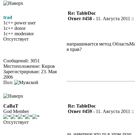
Re: TableDoc
trad
Ответ #458 -
11. Августа 2011 ::
1c++ power user
1c++ donor
1c++ moderator
Отсутствует
напрашивается метод ОбластьМа
я прав?
Сообщений: 3051
Местоположение: Киров
Зарегистрирован: 23. Мая
2006
Пол:
CaBaT
Re: TableDoc
God Member
Ответ #459 -
11. Августа 2011 ::
Отсутствует
да, наверное что то в этом духе..