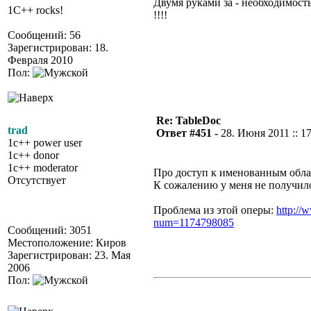
Двумя руками за - необходимост
1C++ rocks!
!!!!
Сообщений: 56
Зарегистрирован: 18.
Февраля 2010
Пол:
Re: TableDoc
trad
Ответ #451 -
28. Июня 2011 :: 1
1c++ power user
1c++ donor
1c++ moderator
Про доступ к именованным обла
Отсутствует
К сожалению у меня не получил
Проблема из этой оперы:
http://
num=1174798085
Сообщений: 3051
Местоположение: Киров
Зарегистрирован: 23. Мая
2006
Пол: