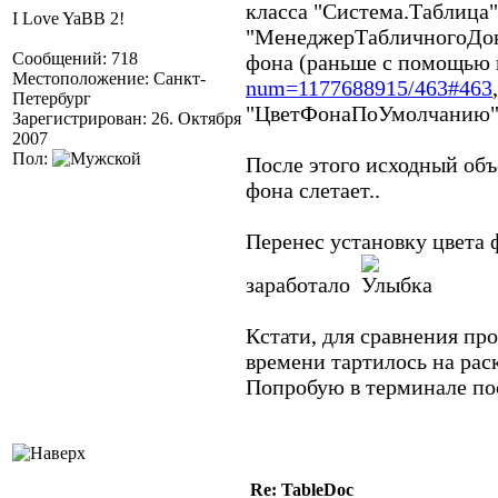
класса "Система.Таблица",
I Love YaBB 2!
"МенеджерТабличногоДоку
Сообщений: 718
фона (раньше с помощью 
Местоположение: Санкт-
num=1177688915/463#463
Петербург
"ЦветФонаПоУмолчанию
Зарегистрирован: 26. Октября
2007
Пол:
После этого исходный объ
фона слетает..
Перенес установку цвета 
заработало
Кстати, для сравнения про
времени тартилось на раск
Попробую в терминале пос
Re: TableDoc