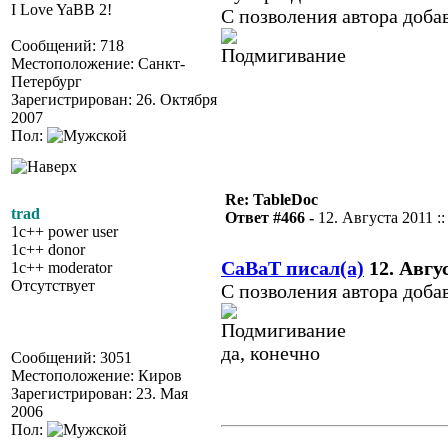
I Love YaBB 2!
С позволения автора доба
Сообщений: 718
Местоположение: Санкт-
Петербург
Зарегистрирован: 26. Октября
2007
Пол:
Re: TableDoc
trad
Ответ #466 -
12. Августа 2011 ::
1c++ power user
1c++ donor
CaBaT писал(а)
12. Авгус
1c++ moderator
Отсутствует
С позволения автора доб
да, конечно
Сообщений: 3051
Местоположение: Киров
Зарегистрирован: 23. Мая
2006
Пол: