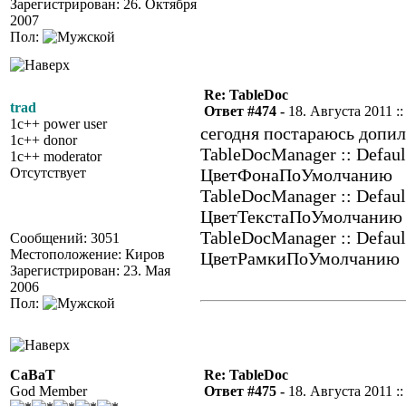
Зарегистрирован: 26. Октября
2007
Пол:
Re: TableDoc
trad
Ответ #474 -
18. Августа 2011 ::
1c++ power user
сегодня постараюсь допил
1c++ donor
TableDocManager :: Defaul
1c++ moderator
Отсутствует
ЦветФонаПоУмолчанию
TableDocManager :: Defaul
ЦветТекстаПоУмолчанию
TableDocManager :: Defaul
Сообщений: 3051
Местоположение: Киров
ЦветРамкиПоУмолчанию
Зарегистрирован: 23. Мая
2006
Пол:
CaBaT
Re: TableDoc
God Member
Ответ #475 -
18. Августа 2011 ::