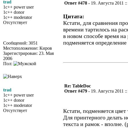
trad
Ответ #478 -
19. Августа 2011 ::
1c++ power user
1c++ donor
Цитата:
1c++ moderator
Кстати, для сравнения про
Отсутствует
времени тартилось на рас
в новом способе время на 
подменяется определение 
Сообщений: 3051
Местоположение: Киров
Зарегистрирован: 23. Мая
2006
Пол:
Re: TableDoc
trad
Ответ #479 -
19. Августа 2011 ::
1c++ power user
1c++ donor
1c++ moderator
Кстати, подменяется цвет 
Отсутствует
Для принтерного делать не
текста и рамок - вполне. (