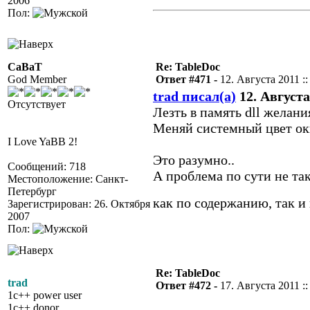
2006
Пол:
CaBaT
Re: TableDoc
God Member
Ответ #471 -
12. Августа 2011 ::
trad писал(а)
12. Августа 
Отсутствует
Лезть в память dll желания
Меняй системный цвет ок
I Love YaBB 2!
Это разумно..
Сообщений: 718
А проблема по сути не та
Местоположение: Санкт-
Петербург
как по содержанию, так и
Зарегистрирован: 26. Октября
2007
Пол:
Re: TableDoc
trad
Ответ #472 -
17. Августа 2011 ::
1c++ power user
1c++ donor