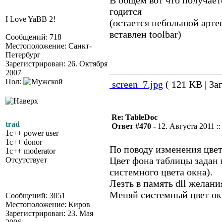
В общем вот что получает
годится
I Love YaBB 2!
(остается небольшой артеф
вставлен toolbar)
Сообщений: 718
Местоположение: Санкт-
Петербург
Зарегистрирован: 26. Октября
2007
Пол:
screen_7.jpg
( 121 KB | За
Re: TableDoc
trad
Ответ #470 -
12. Августа 2011 ::
1c++ power user
1c++ donor
По поводу изменения цве
1c++ moderator
Цвет фона таблицы задан
Отсутствует
системного цвета окна).
Лезть в память dll желания
Меняй системный цвет ок
Сообщений: 3051
Местоположение: Киров
Зарегистрирован: 23. Мая