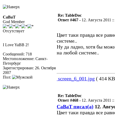
Re: TableDoc
CaBaT
Ответ #467 -
12. Августа 2011 ::
God Member
Отсутствует
Цвет таки правда все равн
системе..
I Love YaBB 2!
Ну да ладно, хотя бы мож
на любой системе..
Сообщений: 718
Местоположение: Санкт-
Петербург
Зарегистрирован: 26. Октября
2007
Пол:
screen_6_001.jpg
( 414 KB 
Re: TableDoc
Ответ #468 -
12. Августа 2011 ::
CaBaT писал(а)
12. Авгус
Цвет таки правда все равно