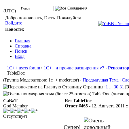
(UTC)
Добро пожаловать, Гость. Пожалуйста
Войдите
Новости:
Главная
Справка
Поиск
Вход
1С++ users forum
›
1С++ и прочие расширения v7
›
Репозито
TableDoc
(Группа Модераторов: 1c++ moderator)
‹
Предыдущая Тема
|
Сл
Страницы:
1
...
30
31
[3
TableDoc (число п
CaBaT
Re: TableDoc
God Member
Ответ #465 -
12. Августа 2011 ::
Отсутствует
Супер!