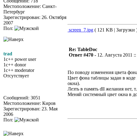
Сообщений: 718
Местоположение: Санкт-
Петербург
Зарегистрирован: 26. Октября
2007
Пол:
screen_7.jpg
( 121 KB | Загрузки 
Re: TableDoc
trad
Ответ #470 -
12. Августа 2011 ::
1c++ power user
1c++ donor
1c++ moderator
По поводу изменения цвета фон
Отсутствует
Цвет фона таблицы задан в код
окна).
Лезть в память dll желания нет, 
Меняй системный цвет окна в 
Сообщений: 3051
Местоположение: Киров
Зарегистрирован: 23. Мая
2006
Пол: