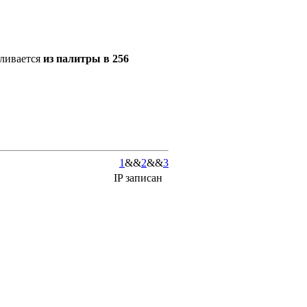
вливается
из палитры в 256
1
&&
2
&&
3
IP записан