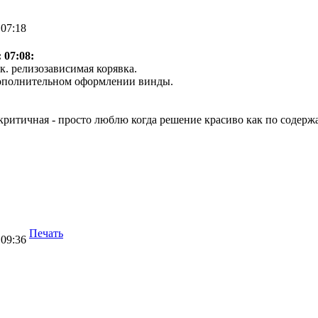
 07:18
 07:08:
т.к. релизозависимая корявка.
дополнительном оформлении винды.
 критичная - просто люблю когда решение красиво как по содерж
Печать
 09:36