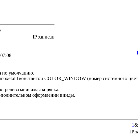
)
IP записан
 07:08
а по умолчанию.
е moxel.dll константой COLOR_WINDOW (номер системного цвет
т.к. релизозависимая корявка.
дополнительном оформлении винды.
1
&
IP з