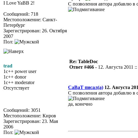
I Love YaBB 2!
С позволения автора добавлю в
Сообщений: 718
Местоположение: Санкт-
Петербург
Зарегистрирован: 26. Октября
2007
Пол:
Re: TableDoc
trad
Ответ #466 -
12. Августа 2011 ::
1c++ power user
1c++ donor
1c++ moderator
CaBaT писал(а)
12. Августа 2011
Отсутствует
С позволения автора добавлю в
да, конечно
Сообщений: 3051
Местоположение: Киров
Зарегистрирован: 23. Мая
2006
Пол: