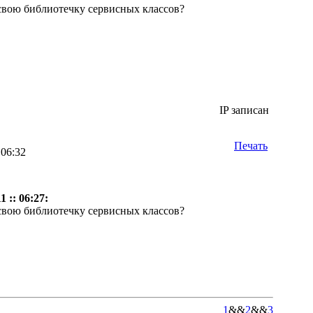
 свою библиотечку сервисных классов?
IP записан
Печать
 06:32
 :: 06:27:
 свою библиотечку сервисных классов?
1
&&
2
&&
3