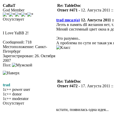
CaBaT
Re: TableDoc
God Member
Ответ #471 -
12. Августа 2011 ::
Отсутствует
trad писал(а)
12. Августа 2011 ::
Лезть в память dll желания нет, 
Меняй системный цвет окна в 
I Love YaBB 2!
Это разумно..
Сообщений: 718
А проблема по сути не такая уж
Местоположение: Санкт-
Петербург
Зарегистрирован: 26. Октября
2007
Пол:
Re: TableDoc
trad
Ответ #472 -
17. Августа 2011 ::
1c++ power user
1c++ donor
1c++ moderator
Отсутствует
кстати, появилась одна идея...