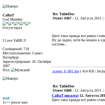
Re: TableDoc
CaBaT
Ответ #467 -
12. Августа 2011 ::
God Member
Отсутствует
Цвет таки правда все равно стави
Ну да ладно, хотя бы можно к е
I Love YaBB 2!
системе..
Сообщений: 718
Местоположение: Санкт-
Петербург
Зарегистрирован: 26. Октября
2007
Пол:
screen_6_001.jpg
( 414 KB | Загру
Re: TableDoc
Ответ #468 -
12. Августа 2011 ::
CaBaT писал(а)
12. Августа 2011
trad
Цвет таки правда все равно стави
1c++ power user