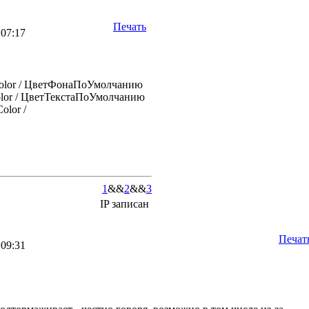
Печать
 07:17
kColor / ЦветФонаПоУмолчанию
Color / ЦветТекстаПоУмолчанию
olor /
1
&&
2
&&
3
IP записан
Печат
 09:31