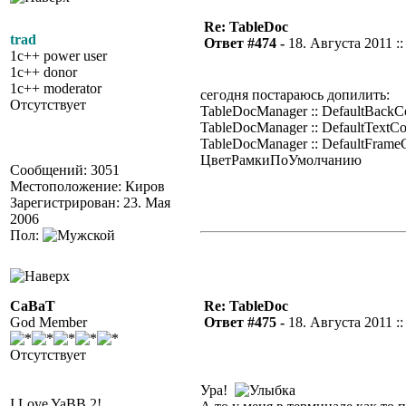
Re: TableDoc
trad
Ответ #474 -
18. Августа 2011 ::
1c++ power user
1c++ donor
1c++ moderator
сегодня постараюсь допилить:
Отсутствует
TableDocManager :: DefaultBac
TableDocManager :: DefaultText
TableDocManager :: DefaultFrameC
ЦветРамкиПоУмолчанию
Сообщений: 3051
Местоположение: Киров
Зарегистрирован: 23. Мая
2006
Пол:
CaBaT
Re: TableDoc
God Member
Ответ #475 -
18. Августа 2011 ::
Отсутствует
Ура!
I Love YaBB 2!