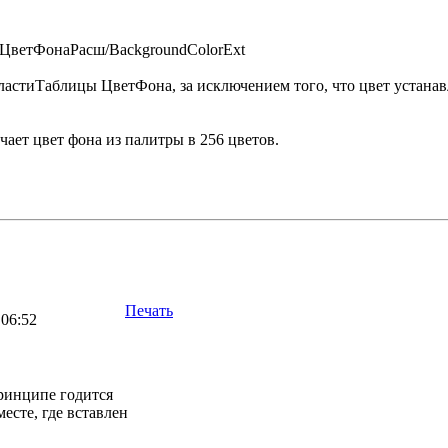
: ЦветФонаРасш/BackgroundColorExt
астиТаблицы ЦветФона, за исключением того, что цвет устана
чает цвет фона из палитры в 256 цветов.
Печать
 06:52
принципе годится
месте, где вставлен