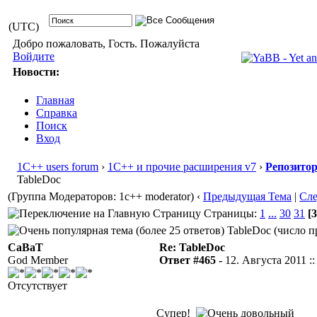
(UTC)
Добро пожаловать, Гость. Пожалуйста
Войдите
Новости:
Главная
Справка
Поиск
Вход
1С++ users forum
›
1С++ и прочие расширения v7
›
Репозито
TableDoc
(Группа Модераторов: 1c++ moderator)
‹
Предыдущая Тема
|
Сл
Страницы:
1
...
30
31
[3
TableDoc (число п
CaBaT
Re: TableDoc
God Member
Ответ #465 -
12. Августа 2011 ::
Отсутствует
Супер!