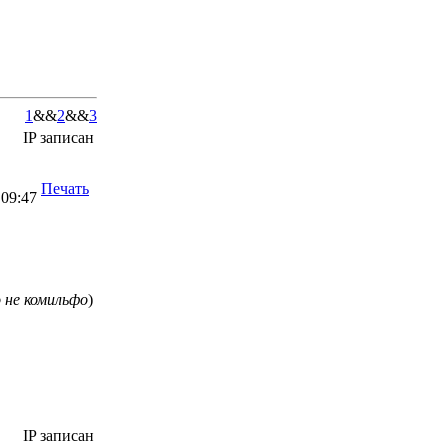
1
&&
2
&&
3
IP записан
Печать
 09:47
о не комильфо
)
IP записан