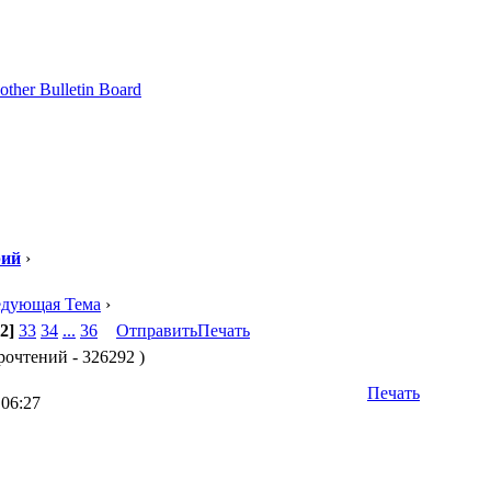
рий
›
едующая Тема
›
2]
33
34
...
36
Отправить
Печать
рочтений - 326292 )
Печать
 06:27