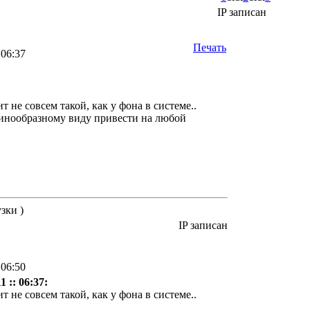
IP записан
Печать
 06:37
т не совсем такой, как у фона в системе..
динообразному виду привести на любой
зки )
IP записан
 06:50
 :: 06:37:
т не совсем такой, как у фона в системе..