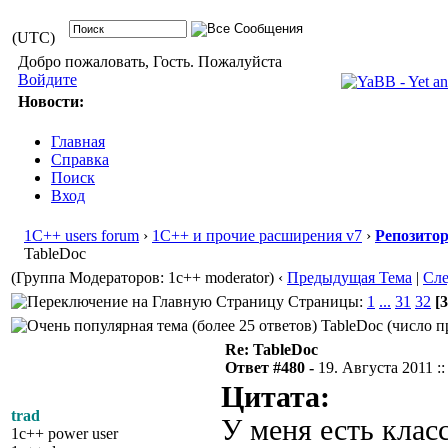
(UTC)
Добро пожаловать, Гость. Пожалуйста
Войдите
Новости:
Главная
Справка
Поиск
Вход
1С++ users forum
›
1С++ и прочие расширения v7
›
Репозито
TableDoc
(Группа Модераторов: 1c++ moderator)
‹
Предыдущая Тема
|
Сл
Страницы:
1
...
31
32
[3
TableDoc (число п
Re: TableDoc
Ответ #480 -
19. Августа 2011 ::
Цитата:
trad
У меня есть класс
1c++ power user