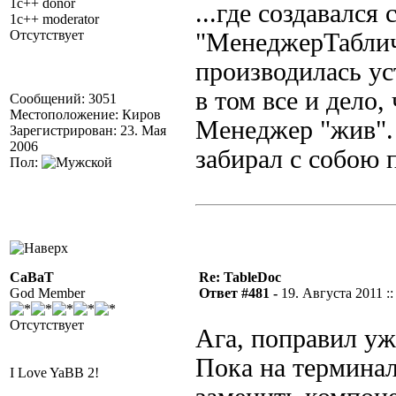
1c++ donor
...
где создавался 
1c++ moderator
Отсутствует
"МенеджерТаблич
производилась ус
в том все и дело,
Сообщений: 3051
Местоположение: Киров
Менеджер "жив".
Зарегистрирован: 23. Мая
2006
забирал с собою п
Пол:
CaBaT
Re: TableDoc
God Member
Ответ #481 -
19. Августа 2011 ::
Отсутствует
Ага, поправил уж
Пока на терминале
I Love YaBB 2!