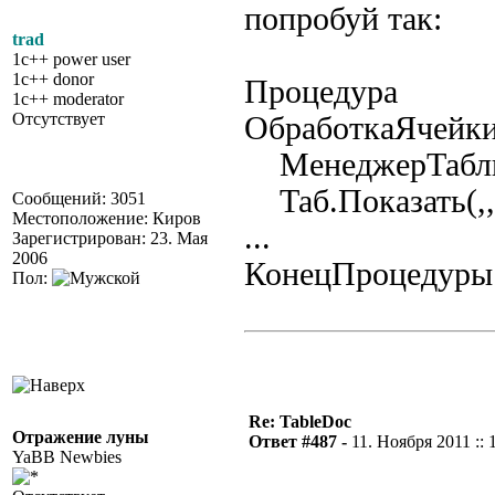
попробуй так:
trad
1c++ power user
1c++ donor
Процедура
1c++ moderator
Отсутствует
ОбработкаЯчейк
МенеджерТабли
Таб.Показать(,,
Сообщений: 3051
Местоположение: Киров
...
Зарегистрирован: 23. Мая
2006
КонецПроцедуры
Пол:
Re: TableDoc
Отражение луны
Ответ #487 -
11. Ноября 2011 :: 
YaBB Newbies