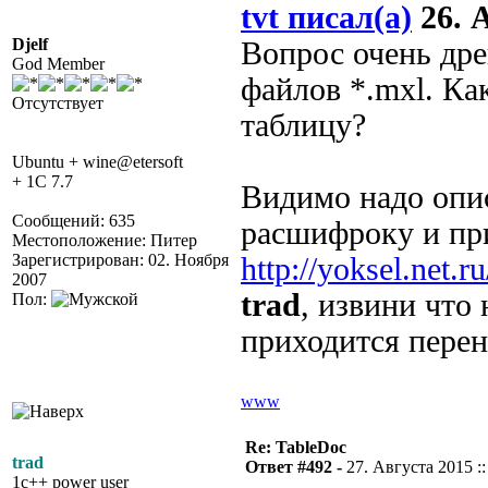
tvt писал(а)
26. А
Djelf
Вопрос очень дре
God Member
файлов *.mxl. Ка
Отсутствует
таблицу?
Ubuntu + wine@etersoft
+ 1C 7.7
Видимо надо опис
Сообщений: 635
расшифроку и пр
Местоположение: Питер
Зарегистрирован: 02. Ноября
http://yoksel.net.
2007
trad
, извини что 
Пол:
приходится перен
www
Re: TableDoc
trad
Ответ #492 -
27. Августа 2015 ::
1c++ power user