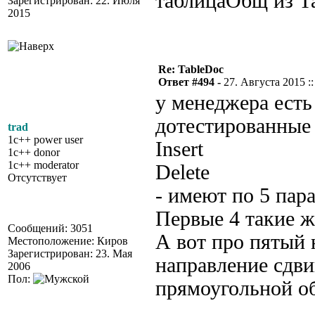
таблицаОбщ из Т
Зарегистрирован: 22. Июля
2015
Re: TableDoc
Ответ #494 -
27. Августа 2015 ::
у менеджера есть
дотестированные
trad
1c++ power user
Insert
1c++ donor
1c++ moderator
Delete
Отсутствует
- имеют по 5 пар
Первые 4 такие ж
Сообщений: 3051
А вот про пятый 
Местоположение: Киров
Зарегистрирован: 23. Мая
направление сдви
2006
Пол:
прямоугольной об