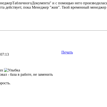
неджерТабличногоДокумента" и с помощью него производилась 
цвета действует, пока Менеджер "жив". Твой временный менеджер
Печать
 07:13
сах
вал - база в работе, не заменить
рость.