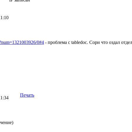
11:10
pl?num=1321003926/0#4
- проблема с tabledoc. Сори что оздал отд
Печать
11:34
чение)