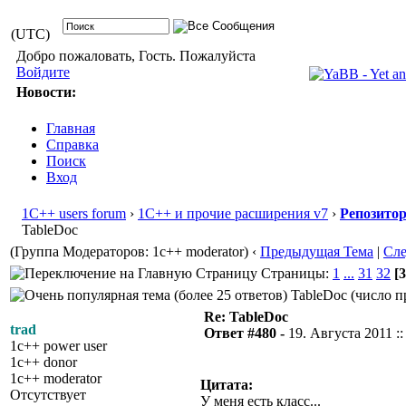
(UTC)
Добро пожаловать, Гость. Пожалуйста
Войдите
Новости:
Главная
Справка
Поиск
Вход
1С++ users forum
›
1С++ и прочие расширения v7
›
Репозито
TableDoc
(Группа Модераторов: 1c++ moderator)
‹
Предыдущая Тема
|
Сл
Страницы:
1
...
31
32
[3
TableDoc (число п
Re: TableDoc
trad
Ответ #480 -
19. Августа 2011 ::
1c++ power user
1c++ donor
1c++ moderator
Цитата:
Отсутствует
У меня есть класс...