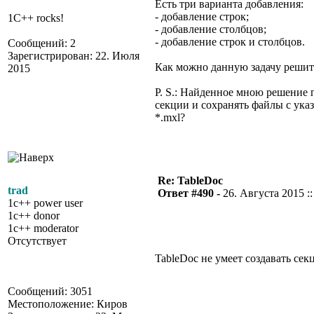
Есть три варианта добавления:
- добавление строк;
1C++ rocks!
- добавление столбцов;
- добавление строк и столбцов.
Сообщений: 2
Зарегистрирован: 22. Июля
Как можно данную задачу решит
2015
P. S.: Найденное мною решение 
секции и сохранять файлы с ука
*.mxl?
Re: TableDoc
trad
Ответ #490 -
26. Августа 2015 ::
1c++ power user
1c++ donor
1c++ moderator
Отсутствует
TableDoc не умеет создавать сек
Сообщений: 3051
Местоположение: Киров