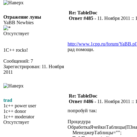
Re: TableDoc
Отражение луны
Ответ #485 -
11. Ноября 2011 :: 
YaBB Newbies
Отсутствует
http://www.1cpp.ru/forum/YaBB.
рад помощи.
1C++ rocks!
Сообщений: 7
Зарегистрирован: 11. Ноября
2011
Re: TableDoc
trad
Ответ #486 -
11. Ноября 2011 :: 
1c++ power user
попробуй так:
1c++ donor
1c++ moderator
Процедура
Отсутствует
ОбработкаЯчейкиТаблицы(ПЗна
МенеджерТаблицы="";