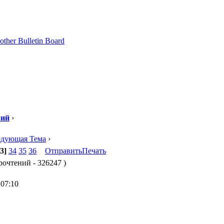
рий
›
едующая Тема
›
3]
34
35
36
Отправить
Печать
рочтений - 326247 )
 07:10