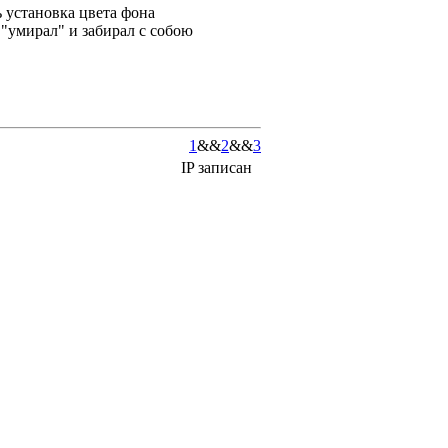
установка цвета фона
 "умирал" и забирал с собою
1
&&
2
&&
3
IP записан