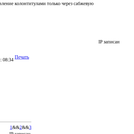
вление колонтитулами только через сабжевую
IP записан
Печать
: 08:34
1
&&
2
&&
3
IP записан