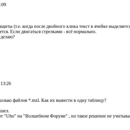
1:09
щиты (т.е. когда после двойного клика текст в ячейке выделяет
тся. Если двигаться стрелками - всё нормально.
 делаю?
 13:26
олько файлов *.mxl. Как их вывести в одну таблицу?
ашел.
от "Uho" на "Волшебном Форуме" , но такое решение не учитыва