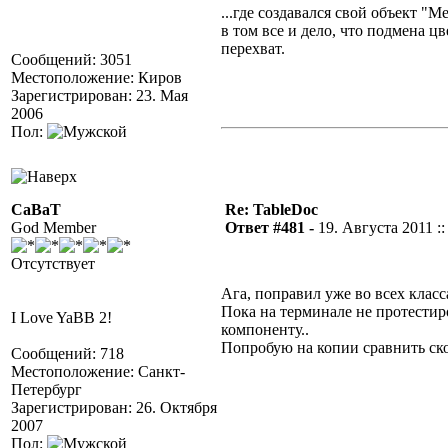
...
где создавался свой объект
"Ме
в том все и дело, что подмена 
перехват.
Сообщений: 3051
Местоположение: Киров
Зарегистрирован: 23. Мая
2006
Пол:
CaBaT
Re: TableDoc
God Member
Ответ #481 -
19. Августа 2011 ::
Отсутствует
Ага, поправил уже во всех клас
Пока на терминале не протестиро
I Love YaBB 2!
компоненту..
Попробую на копии сравнить ско
Сообщений: 718
Местоположение: Санкт-
Петербург
Зарегистрирован: 26. Октября
2007
Пол: