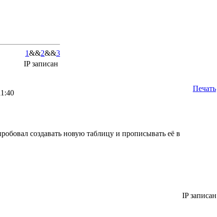
1
&&
2
&&
3
IP записан
Печать
11:40
пробовал создавать новую таблицу и прописывать её в
IP записан