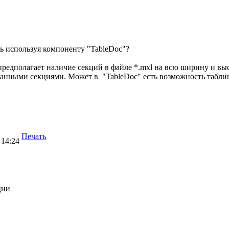
ь используя компоненту "TableDoc"?
предполагает наличие секций в файле *.mxl на всю ширину и выс
занными секциями. Может в "TableDoc" есть возможность табли
Печать
 14:24
ции